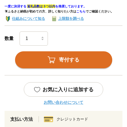
一度に決済する
返礼品数は３つ以内
を推奨しております。
🔰ふるさと納税が初めての方、詳しく知りたい方は
こちら
でご確認ください。
仕組みについて知る
上限額を調べる
数量
寄付する
お気に入りに追加する
お問い合わせについて
支払い方法
クレジットカード