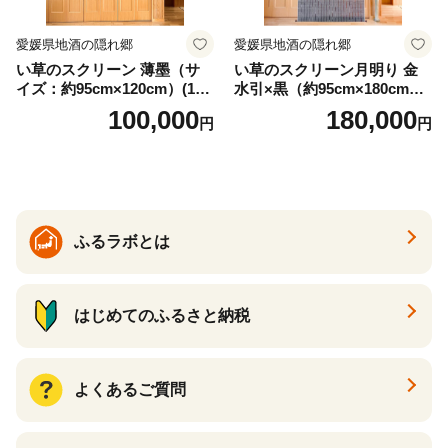
愛媛県地酒の隠れ郷
愛媛県地酒の隠れ郷
い草のスクリーン 薄墨（サ
い草のスクリーン月明り 金
イズ：約95cm×120cm）(14
水引×黒（約95cm×180cm）
6)
(147)
100,000
180,000
円
円
ふるラボとは
はじめてのふるさと納税
よくあるご質問