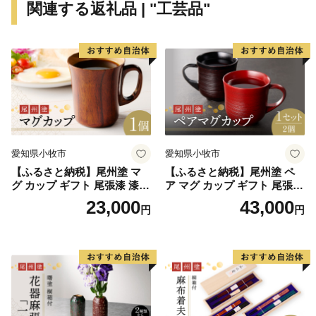
関連する返礼品 | "工芸品"
●みちのくの小京都と呼ぶのにふさわしい風情を町全体
に漂わせた桜の名所、深い木立と重厚な屋敷構えが今も
なお藩政時代の面影を残す街『角館の町並み』
●1ヶ所からの湧出量では日本一を誇ります。全国各地
から温泉療養に訪れる湯治客でにぎわう一大湯治場『玉
川温泉・新玉川温泉・ぶなの森玉川温泉』
●秋田一の標高（1,637メートル）を誇り男女岳や男岳・
女岳等の総称で、乳頭山とともに十和田八幡平国立公園
愛知県小牧市
愛知県小牧市
南端の名山で素晴しい眺望と、北日本一といわれる数百
【ふるさと納税】尾州塗 マ
【ふるさと納税】尾州塗 ペ
種の高山植物の宝庫です『秋田駒ヶ岳・乳頭山』
グ カップ ギフト 尾張漆 漆
ア マグ カップ ギフト 尾張漆
●十和田八幡平国立公園 乳頭山麓に点在する七湯が
漆器 漆器工芸 工芸品 芸術性
漆 漆器 漆器工芸 工芸品 芸術
23,000
43,000
円
円
実用性 抗菌性 美味しく安全
性 実用性 抗菌性 美味しく安
「乳頭温泉郷」と呼ばれています。 七湯は独自に源泉
な食事 手作り 贈答用 くつろ
全な食事 手作り 贈答用 くつ
を持ち、その泉質は多種多様乳頭温泉郷には十種類以上
ぎ おうち時間 プレゼント 抗
ろぎ おうち時間 プレゼント
の源泉があります。『乳頭温泉郷』
ウイルス効果 お取り寄せ 愛
抗ウイルス効果 お取り寄せ
知県 小牧市 送料無料
愛知県 小牧市 送料無料
●日本一大きくて美味しい『西明寺栗』