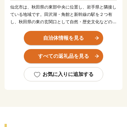
仙北市は、秋田県の東部中央に位置し、岩手県と隣接し
ている地域です。田沢湖・角館と新幹線の駅を２つ有
し、秋田県の東の玄関口として自然・歴史文化などの観
光資源が豊富なまちであります。市のほぼ中央に水深日
本一の田沢湖があり、秋田駒ヶ岳・八幡平に囲まれ、玉
自治体情報を見る
川・乳頭といった温泉郷を有しています。城下町として
栄えた角館地区は「みちのくの小京都」と呼ばれ、武家
すべての返礼品を見る
屋敷や２ｋｍに及ぶ桜のトンネルが観光客を魅了しま
す。仙北市にご関心のある皆様・応援いただける皆さま
にふるさと納税制度を通じて仙北市の様々な特産品をご
お気に入りに追加する
用意いたしました。是非ご堪能いただきたいと思いま
す。また、仙北市へのお越しを心よりお待ちしていま
す。
【仙北市は】
●水深423.4メートル日本一の深さルリ色の湖面とたつこ
姫伝説に彩られる神秘的な『田沢湖』