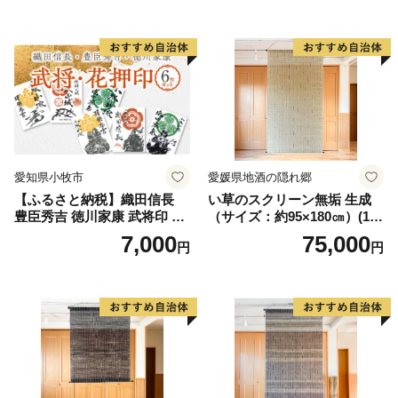
ト 池谷公智 渾身の一作 作品
ーティスト 池谷公智 渾身の
雑貨 工芸品 グッズ 愛知県 小
一作 作品 雑貨 工芸品 グッズ
牧市 お取り寄せ 送料無料
愛知県 小牧市 お取り寄せ 送
料無料
愛知県小牧市
愛媛県地酒の隠れ郷
【ふるさと納税】織田信長
い草のスクリーン無垢 生成
豊臣秀吉 徳川家康 武将印 花
（サイズ：約95×180㎝）(14
押印 6枚 セット イラスト 戦
3)
7,000
75,000
円
円
国 武将 小牧山城 墨絵 龍画師
書道アーティスト 池谷公智
渾身の一作 作品 雑貨 工芸品
グッズ 愛知県 小牧市 お取り
寄せ 送料無料