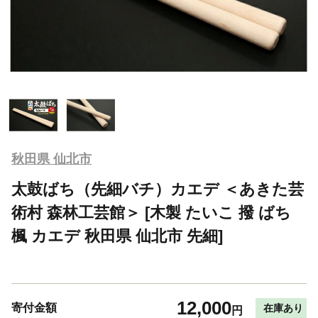
秋田県 仙北市
太鼓ばち（先細バチ）カエデ ＜あきた芸
術村 森林工芸館＞ [木製 たいこ 撥 ばち
楓 カエデ 秋田県 仙北市 先細]
12,000
寄付金額
在庫あり
円