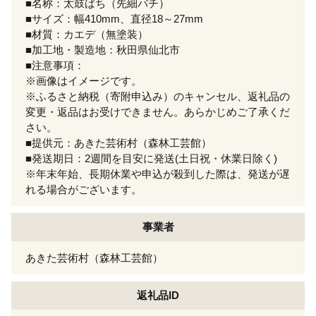
■名称：太鼓ばち（先細バチ）
■サイズ：幅410mm、直径18～27mm
■材質：カエデ（無塗装）
■加工地・製造地：秋田県仙北市
■注意事項：
※画像はイメージです。
※ふるさと納税（寄附申込み）のキャンセル、返礼品の
変更・返品はお受けできません。あらかじめご了承くだ
さい。
■提供元：あきた芸術村（森林工芸館）
■発送期日：2週間を目安に発送(土日祝・休業日除く)
※年末年始、長期休業や申込が殺到した際は、発送が遅
れる場合がございます。
事業者
あきた芸術村（森林工芸館）
返礼品ID