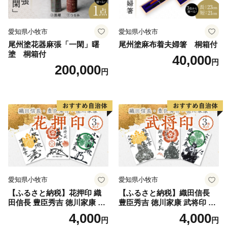
愛知県小牧市
愛知県小牧市
尾州塗花器麻張「一閑」曙
尾州塗麻布着夫婦箸 桐箱付
塗 桐箱付
40,000
円
200,000
円
愛知県小牧市
愛知県小牧市
【ふるさと納税】花押印 織
【ふるさと納税】織田信長
田信長 豊臣秀吉 徳川家康 3
豊臣秀吉 徳川家康 武将印 3
枚 セット 戦国 武将 小牧山城
枚 セット イラスト 戦国 武将
4,000
4,000
円
円
墨絵 龍画師 書道アーティス
小牧山城 墨絵 龍画師 書道ア