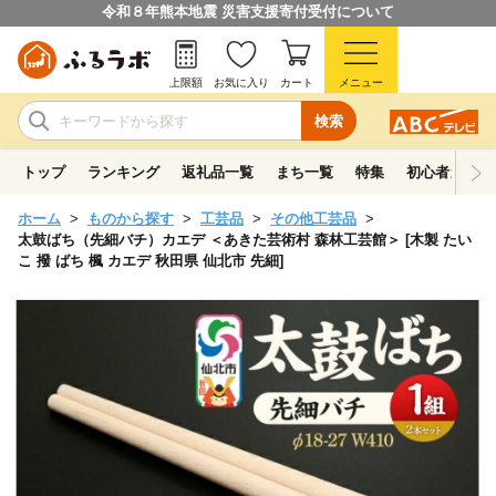
令和８年熊本地震 災害支援寄付受付について
上限額
お気に入り
カート
メニュー
検索
トップ
ランキング
返礼品一覧
まち一覧
特集
初心者ガイド
ホーム
ものから探す
工芸品
その他工芸品
太鼓ばち（先細バチ）カエデ ＜あきた芸術村 森林工芸館＞ [木製 たい
こ 撥 ばち 楓 カエデ 秋田県 仙北市 先細]