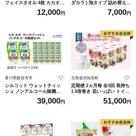
フェイスタオル 4枚 カカオ
ダカラ ) 泡タイプ 詰め替え 4
【タオル 泉州タオル 吸水 普
40ml×4袋 ボディーソープ 泡
12,000
7,000
円
円
段使い 無地 シンプル 日用品
ボディソープ 泡 日用品 消耗
ふわふわ ふかふか 家族 たお
品 バス用品 大容量 いい 匂い
る 一人暮らし】
ボディ 保湿 LION ライオン
泡石鹸 石鹸 兵庫 兵庫県 小野
市
香川県観音寺市
北海道倶知安町
シルコット ウェットティッ
定期便 2ヵ月毎 全3回 長持ち
シュ ノンアルコール除菌詰
1.5倍巻き 花いっぱい トイレ
替（43枚×3P）×24袋 日用品
ットペーパー ダブル 45ｍ 計
39,000
51,000
円
円
おもちゃ 拭き取り 手拭き 外
72ロール 全18種 花柄 プリン
出時 お出かけ時 食事前 緑茶
ト ハーブ 香り付き 日本製 ま
カテキン配合
とめ買い 防災 常備品 ペーパ
ー 消耗品 備蓄 送料無料 北海
道 倶知安町 日用品