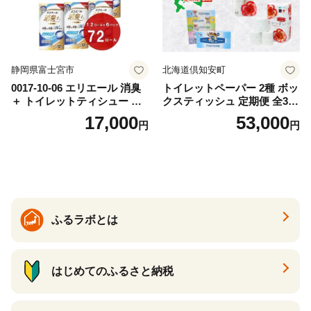
静岡県富士宮市
北海道倶知安町
0017-10-06 エリエール 消臭
トイレットペーパー 2種 ボッ
＋ トイレットティシュー し
クスティッシュ 定期便 全3
っかり香るフレッシュクリア
回 日本製 まとめ買い 防災
17,000
53,000
円
円
の香り ダブル 12ロール×6パ
常備品 日用雑貨 消耗品 生活
ック 72ロール 25m トイレ
必需品 大容量 備蓄 リサイク
ットペーパー パルプ100％ 消
ル ティッシュ ペーパー まと
臭 防臭 日用品 消耗品 備蓄
め買い 雑貨 倶知安町
ふるラボとは
はじめてのふるさと納税