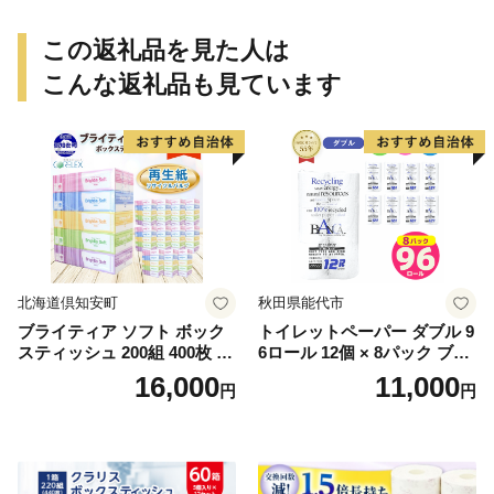
この返礼品を見た人は
こんな返礼品も見ています
北海道倶知安町
秋田県能代市
ブライティア ソフト ボック
トイレットペーパー ダブル 9
スティッシュ 200組 400枚 60
6ロール 12個 × 8パック ブラ
箱 日本製 まとめ買い ティッ
ンカ 再生紙 100％ 芯あり 日
16,000
11,000
円
円
シュ リサイクル 長持 防災 常
用品 消耗品 無香料 生活用品
備品 日用雑貨 消耗品 生活必
備蓄 秋田県 能代市 送料無料
需品 備蓄 ペーパー 紙 北海道
《能代製紙》
倶知安町 日用品