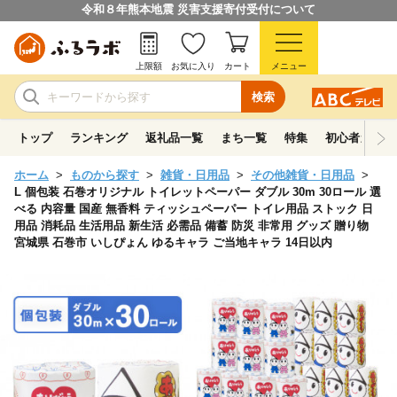
令和８年熊本地震 災害支援寄付受付について
上限額
お気に入り
カート
メニュー
検索
トップ
ランキング
返礼品一覧
まち一覧
特集
初心者ガイド
ホーム
ものから探す
雑貨・日用品
その他雑貨・日用品
L 個包装 石巻オリジナル トイレットペーパー ダブル 30m 30ロール 選
べる 内容量 国産 無香料 ティッシュペーパー トイレ用品 ストック 日
用品 消耗品 生活用品 新生活 必需品 備蓄 防災 非常用 グッズ 贈り物
宮城県 石巻市 いしぴょん ゆるキャラ ご当地キャラ 14日以内