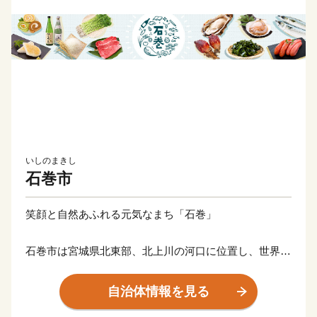
いしのまきし
石巻市
笑顔と自然あふれる元気なまち「石巻」
石巻市は宮城県北東部、北上川の河口に位置し、世界三
大漁場の一つ、三陸・金華山沖を有する海のまちです。
海岸沿いは多様な魚が集まる地形であり、また世界有数
自治体情報を見る
の植物プランクトンの発生地でもあることから、かき、