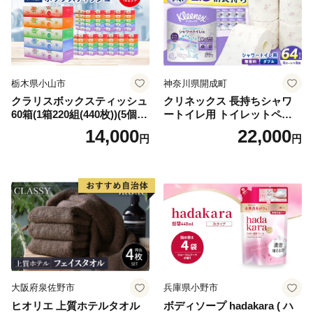
栃木県小山市
神奈川県開成町
クラリスボックスティッシュ
クリネックス 長持ちシャワ
60箱(1箱220組(440枚))(5個入
ートイレ用 トイレットペー
り×12セット)【1256759】
パー（ダブル）64ロール(8ロ
14,000
22,000
円
円
ール×8パック) 開成町 トイレ
ットペーパーダブル 日用品
国産 新生活 ダブル SDGs 備
蓄 防災 エコ 消耗品 生活雑貨
生活用品 無香料 トイレット
ペーパー ダブル といれっと
ぺーぱー トイレ クレシア ト
イレットペーパー [BDBH002
-1]
大阪府泉佐野市
兵庫県小野市
ヒオリエ 上質ホテルタオル
ボディソープ hadakara ( ハ