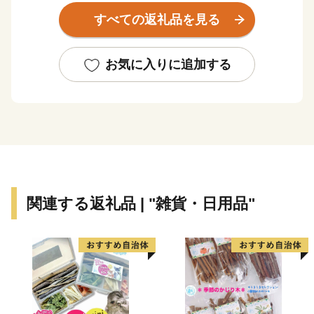
ほや、帆立などがおいしく育ちます。
すべての返礼品を見る
山・川・海・島といった多様な自然や、石ノ森萬画館を
はじめとした文化資源も豊富です。
東日本大震災で一度は壊滅的な被害を受けた地元産業で
お気に入りに追加する
したが、全国の皆様からのご支援を受け、魅力的な特産
品をお届けできるまでに復興しました。
石巻市の魅力を知っていただき、応援いただけますと幸
いです。
関連する返礼品 | "雑貨・日用品"