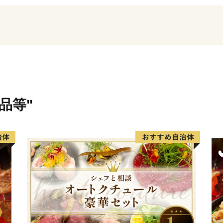
長瀞町は「はつらつ長瀞」
もすべてが健康で、はつらつ
て、様々な取り組みを行っ
特に、結婚から出産・子育
組んでおり、子育て・若者
まちづくりを進めています
品等"
だけるように観光施策にも
とした町民の方、観光客の
りますので温かいご支援、
して、一年中いつ訪れても
びに来て楽しんでください
※お礼品の贈呈は、町外に
※同一年内で複数回の寄附