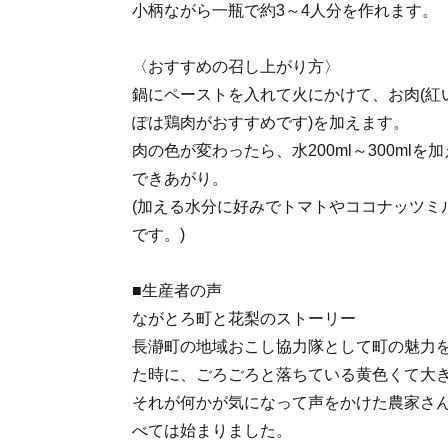
小柄ながら一瓶で約3～4人分を作れます。
〈おすすめの召し上がり方〉
鍋にペーストを入れて火にかけて、お肉(紅
ぽは鶏肉がおすすめです)を加えます。
肉の色が変わったら、水200ml～300mlを
できあがり。
(加える水分に好みでトマトやココナッツミ
です。)
■生産者の声
ながとろ町と花梨のストーリー
長瀞町の地域おこし協力隊として町の魅力
た時に、ごろごろと落ちている黄色くて大
それが何かが気になって声をかけた農家さ
べては始まりました。