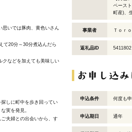
ペースト
町産)、
い思いでは豚肉、黄色いさん
事業者
Ｔｏｒｏ
加えて20分～30分煮込んだら
返礼品ID
5411802
ルクなどを加えても美味しい
申込条件
何度も申
を探しに町中を歩き回ってい
きな実を発見。
申込期日
通年
んご夫婦との出会いから、す