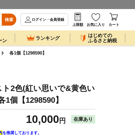
検索
ログイン・会員登録
上限額
お気に入り
カート
はじめての
ランキング
ーン
ふるさと納税
 各1個【1298590】
ト2色(紅い思いで&黄色い
1個【1298590】
10,000
在庫あり
円
内
を推奨しております。