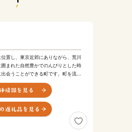
位置し、東京近郊にありながら、荒川
に囲まれた自然豊かでのんびりとした時
に出会うことができる町です。町を流れ
岩畳は、地質学的にも貴重であるととも
い風景となっており、一帯が、国の名勝
ています。また、風景だけでなく、ミシ
ジャポン一つ星を獲得した寶登山神社の
、ラフティング等のアクティビティも楽
０万人の観光客の皆さんに訪れていただ