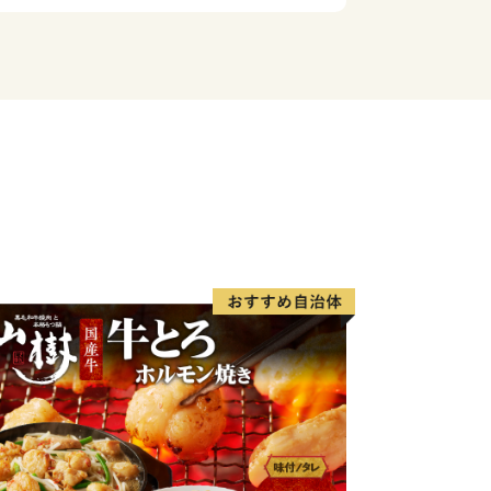
をスローガンとして“人も社会も自然
として暮らせるまちづくり”を目指し
ています。
てまで切れ目のない支援を積極的に取り
世代の方やその子どもたちが住みやすい
。また、観光客の方に更に楽しんでいた
力を入れています。子どもたちをはじめ
方の笑顔で溢れるまちづくりを行って参
寄附金を心よりお待ちしております。そ
魅力いっぱいの観光地「長瀞」へ是非遊
！
お住まいの方です。
を行った場合でも、都度お礼品を受取る