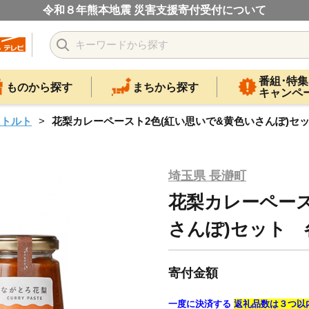
令和８年熊本地震 災害支援寄付受付について
番組･特集
ものから探す
まちから探す
キャンペ
レトルト
花梨カレーペースト2色(紅い思いで&黄色いさんぽ)セット
埼玉県 長瀞町
花梨カレーペース
さんぽ)セット 各
寄付金額
一度に決済する
返礼品数は３つ以