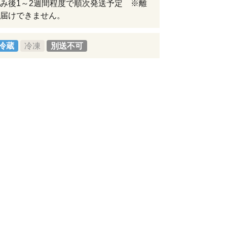
み後1～2週間程度で順次発送予定 ※離
届けできません。
冷蔵
冷凍
別送不可