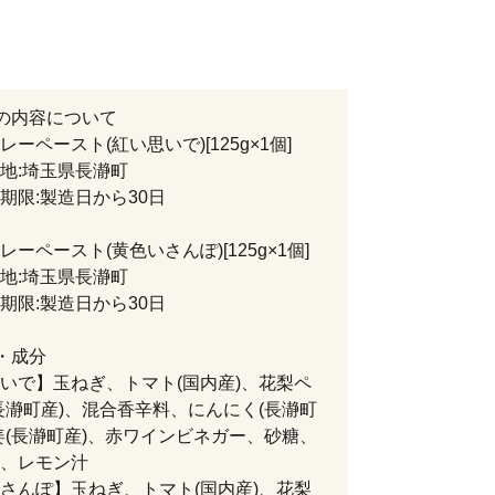
の内容について
ーペースト(紅い思いで)[125g×1個]
:埼玉県長瀞町
限:製造日から30日
ーペースト(黄色いさんぽ)[125g×1個]
:埼玉県長瀞町
限:製造日から30日
・成分
いで】玉ねぎ、トマト(国内産)、花梨ペ
長瀞町産)、混合香辛料、にんにく(長瀞町
姜(長瀞町産)、赤ワインビネガー、砂糖、
、レモン汁
さんぽ】玉ねぎ、トマト(国内産)、花梨