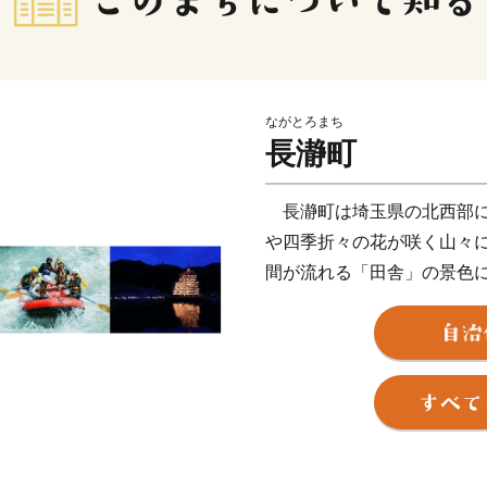
ながとろまち
長瀞町
長瀞町は埼玉県の北西部に
や四季折々の花が咲く山々
間が流れる「田舎」の景色
る荒川により創り出された
に、長瀞町を象徴する美し
及び天然記念物に指定され
ュラン・グリーンガイド・
ほか、ハイキングや川下り
しむことができ、年間３０
いています。