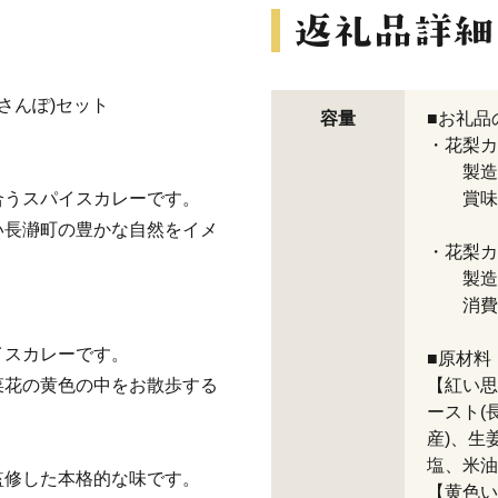
さんぽ)セット
容量
■お礼品
・花梨カレ
製造地
合うスパイスカレーです。
賞味期
い長瀞町の豊かな自然をイメ
・花梨カレ
製造地
消費期
イスカレーです。
■原材料
菜花の黄色の中をお散歩する
【紅い思
ースト(
産)、生
塩、米油
監修した本格的な味です。
【黄色い