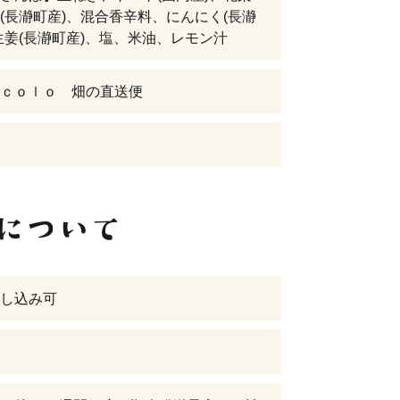
(長瀞町産)、混合香辛料、にんにく(長瀞
生姜(長瀞町産)、塩、米油、レモン汁
ｃｏｌｏ 畑の直送便
し込み可