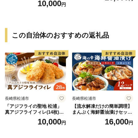
10,000
円
この自治体のおすすめの返礼品
長崎県松浦市
長崎県松浦市
「アジフライの聖地 松浦」
【流水解凍だけの簡単調理】
真アジフライフィレ(14枚)×2
まんぷく海鮮醤油漬けセット
P【B0-216】
各4パック( アジ サバ ブリ 天
10,000
16,000
円
円
然 あじ さば ぶり 海鮮丼 流
水解凍 お手軽 時短 簡単 人気
冷凍 おいしい 刺身 小分け パ