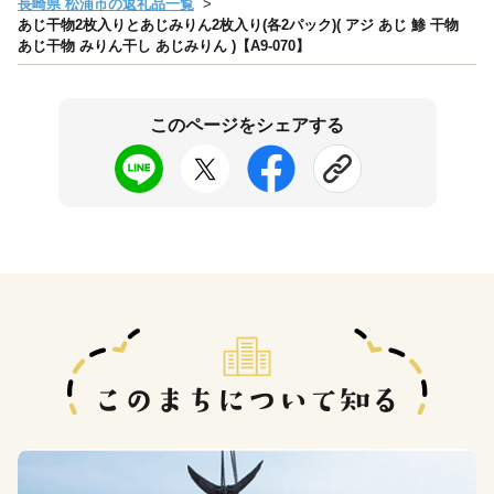
長崎県 松浦市の返礼品一覧
あじ干物2枚入りとあじみりん2枚入り(各2パック)( アジ あじ 鯵 干物
あじ干物 みりん干し あじみりん )【A9-070】
このページをシェアする