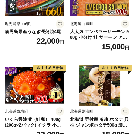
鹿児島県大崎町
北海道白糠町
鹿児島県産うなぎ長蒲焼4尾
大人気 エンペラーサーモン 9
00g 小分け 鮭 サーモン アト
22,000
円
ランティックサーモン 水産
15,000
円
庁長官賞 受賞 さけ シャケ し
ゃけ sake カルパッチョ ソテ
ー レアステーキ 人気 高級 大
満足 美味しい 贈答 生食用 刺
身 お刺身 刺し身 魚介類 海鮮
冷凍 厚切り 薄切り ふるさと
納税 ふるさとチョイス チョ
イス 北海道 白糠町
北海道白糠町
北海道別海町
いくら醤油漬（鮭卵） 400g
北海道 野付産 冷凍 ホタテ 貝
(200g×2パック) イクラ 小分
柱 ジャンボホタテ500g 濃厚
け いくら醤油漬 鮭いくら い
な旨味と甘み （ほたて ホタ