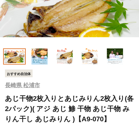
おすすめ自治体
長崎県 松浦市
あじ干物2枚入りとあじみりん2枚入り(各
2パック)( アジ あじ 鯵 干物 あじ干物 み
りん干し あじみりん )【A9-070】