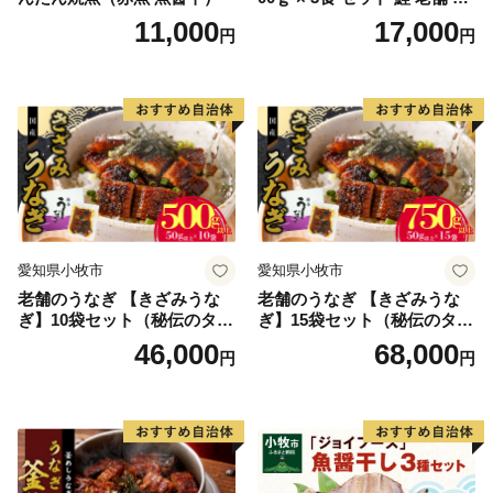
速冷凍 レンチン 時短 簡単調
11,000
17,000
円
円
理 食品 加工品 海鮮 手作り
ほくほく ご飯 お弁当 おにぎ
り お茶漬け お取り寄せ お取
り寄せグルメ 愛知県 小牧市
送料無料
愛知県小牧市
愛知県小牧市
老舗のうなぎ 【きざみうな
老舗のうなぎ 【きざみうな
ぎ】10袋セット（秘伝のタレ
ぎ】15袋セット（秘伝のタレ
付）
付）
46,000
68,000
円
円