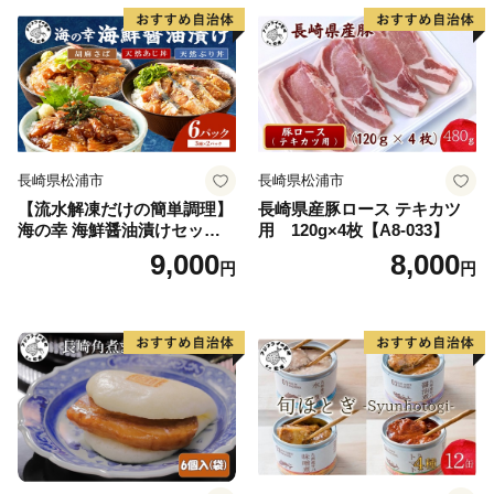
ック セット 国産 ギフト 長崎
県 松浦市 )【B6-046】
長崎県松浦市
長崎県松浦市
【流水解凍だけの簡単調理】
長崎県産豚ロース テキカツ
海の幸 海鮮醤油漬けセット
用 120g×4枚【A8-033】
各2パック( アジ サバ ブリ 天
9,000
8,000
円
円
然 あじ さば ぶり 海鮮丼 流
水解凍 お手軽 時短 簡単 人気
冷凍 おいしい 刺身 小分け パ
ック セット 国産 ギフト 長崎
県 松浦市 )【A9-055】