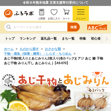
令和８年熊本地震 災害支援寄付受付について
上限額
お気に入り
カート
メニュー
検索
トップ
ランキング
返礼品一覧
まち一覧
特集
初心者ガイド
ホーム
ものから探す
おさかな類
干物・漬魚（味噌・麹等）・しらす・ちりめん
あじ干物2枚入りとあじみりん2枚入り(各2パック)( アジ あじ 鯵 干物
あじ干物 みりん干し あじみりん )【A9-070】