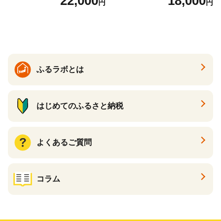
22,000
18,000
円
円
くら醤油漬け 鮭 鮭卵 ikura
テ 帆立 貝柱 ホタテ貝柱 大玉
醤油いくら 冷凍いくら いく
大粒 北海道 別海 野付 ふるさ
ら北海道 醤油鮭いくら 人気
と納税）
大好評品 北海道 白糠町
ふるラボとは
はじめてのふるさと納税
よくあるご質問
コラム