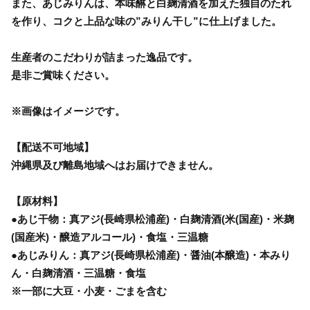
また、あじみりんは、本味醂と白麹清酒を加えた独自のたれ
を作り、コクと上品な味の”みりん干し”に仕上げました。
生産者のこだわりが詰まった逸品です。
是非ご賞味ください。
※画像はイメージです。
【配送不可地域】
沖縄県及び離島地域へはお届けできません。
【原材料】
●あじ干物：真アジ(長崎県松浦産)・白麹清酒(米(国産)・米麹
(国産米)・醸造アルコール)・食塩・三温糖
●あじみりん：真アジ(長崎県松浦産)・醤油(本醸造)・本みり
ん・白麹清酒・三温糖・食塩
※一部に大豆・小麦・ごまを含む