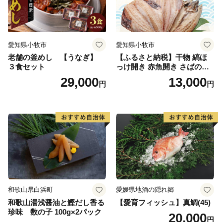
愛知県小牧市
愛知県小牧市
老舗の釜めし 【うなぎ】
【ふるさと納税】干物 縞ほ
３食セット
っけ開き 赤魚開き さばの開
き 魚醤干し 3種 セット 詰め
29,000
13,000
円
円
合わせ 魚 おかず 肉厚 おいし
い さば 赤魚 縞ホッケ ジョイ
フーズ 魚貝類 お取り寄せ お
取り寄せグルメ 魚醤 ナンプ
ラー 愛知県 小牧市 冷凍 送料
無料
和歌山県白浜町
愛媛県地酒の隠れ郷
和歌山湯浅醤油と鰹だし香る
【愛育フィッシュ】真鯛(45)
珍味 数の子 100g×2パック
20,000
円