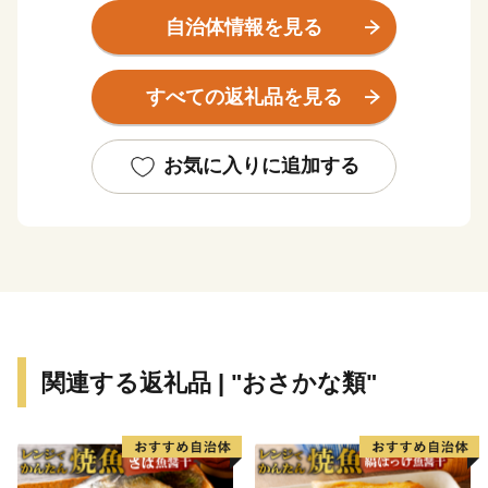
水中文化遺産「鷹島神崎遺跡」は、海底遺跡としては、
自治体情報を見る
国内初となる国史跡に指定されています。
海を囲んで３つのまちから成る松浦市は、日本有数の漁
すべての返礼品を見る
獲量を誇るアジ・サバのほかにマグロやトラフグ、車エ
ビなどの養殖業も盛んです。
山あいではその斜面の日あたりを利用して野菜、果物、
お気に入りに追加する
お茶、お米といった農産物も豊富です。
また、養鶏、養豚、養卵、和牛の繁殖、酪農も行われて
いる小さなまちで、海の幸、山の幸が何でもそろうまさ
に「食のコンパクトシティ」です。
潮がすうっと満ちていくようにこころとからだが満たさ
れる あたたかな出会いがあるまち。
関連する返礼品 | "おさかな類"