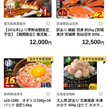
鹿児島県鹿屋市
宮城県気仙沼市
【10/1(木)より寄附金額改定
訳あり 銀鮭 切身 約2kg [宮城
予定】【期間限定】鹿児島県
東洋 宮城県 気仙沼市 205649
大隅産うなぎ蒲焼4尾（400
91] 鮭 魚介類 海鮮 訳アリ 規
12,000
12,500
円
円
g） KN007-023
格外 不揃い さけ サケ 鮭切身
シャケ 切り身 冷凍 家庭用 お
かず 弁当 支援 サーモン 銀鮭
切り身 魚 わけあり
静岡県焼津市
北海道別海町
a10-1289 ネギトロ100g×16
大人気 訳あり 北海道産 冷凍
パック 合計1.6kg
ホタテ 400g ほたて ホタテ