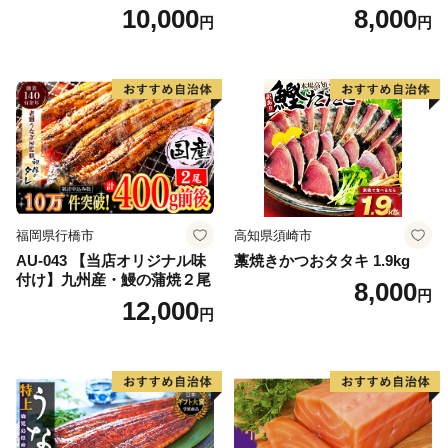
帆立 貝柱 海鮮 魚介類 刺身
10,000
8,000
円
円
大粒 天然 海鮮 ランキング 大
人気 人気 おすすめ 訳あり ）
福岡県行橋市
高知県須崎市
AU-043 【当店オリジナル味
藁焼きかつおタタキ 1.9kg
付け】九州産・鰻の蒲焼２尾
8,000
円
12,000
円