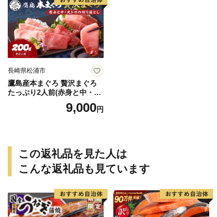
長崎県松浦市
鷹島産本まぐろ 贅沢まぐろ
たっぷり2人前(赤身と中・大
トロの切り落とし200g)×1パ
9,000
円
ック( まぐろ マグロ 鮪 大ト
ロ 中トロ 赤身 本まぐろ 切り
落とし 簡単解凍 )【A9-071】
この返礼品を見た人は
こんな返礼品も見ています