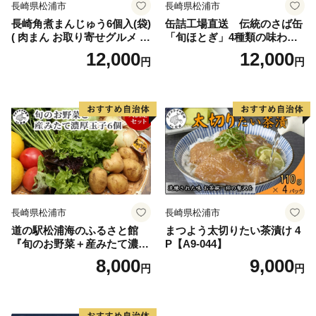
長崎県松浦市
長崎県松浦市
長崎角煮まんじゅう6個入(袋)
缶詰工場直送 伝統のさば缶
( 肉まん お取り寄せグルメ 長
「旬ほとぎ」4種類の味わい1
崎 送料無料 角煮 個包装 冷凍
2缶( サバ さば 鯖 鯖缶 サバ缶
12,000
12,000
円
円
角煮まん )【B2-221】
さば缶 缶 缶詰 魚 アウトドア
BBQ バーベキュー キャンプ
常備食 緊急 災害 非常食 保存
食 非常時 御歳暮 お歳暮 お中
元 御中元 贈答 プレゼント 贈
り物 ギフト 母の日 お母さん
保存食 非常食 防災 備蓄 長期
保存 )【B2-192】
長崎県松浦市
長崎県松浦市
道の駅松浦海のふるさと館
まつよう太切りたい茶漬け 4
『旬のお野菜＋産みたて濃厚
P【A9-044】
玉子6個』の大満足セット！
8,000
9,000
円
円
【A8-039】