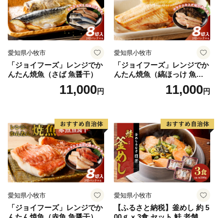
愛知県小牧市
愛知県小牧市
「ジョイフーズ」レンジでか
「ジョイフーズ」レンジでか
んたん焼魚（さば 魚醤干）
んたん焼魚（縞ほっけ 魚醤
干）
11,000
11,000
円
円
愛知県小牧市
愛知県小牧市
「ジョイフーズ」レンジでか
【ふるさと納税】釜めし 約 5
んたん焼魚（赤魚 魚醤干）
00ｇ × 3食 セット 鮭 老舗 急