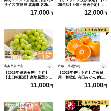
サイズ 富良野 北海道 各2kg
26年8月上旬～発送予定】 先
～2.6kg 2玉 セット ファーム
行予約 「浅間水蜜桃プレミ
17,000
12,000
円
円
富良野 メロン めろん 果物 く
アム」 もも あかつき 秀品 約
だもの フルーツ デザート 旬
2kg 5～9玉 贈答品 ふるさと
の果物 旬のフルーツ
納税 果物 桃 フルーツ モモ
果肉 長野県産 小諸市
山梨県笛吹市
和歌山県湯浅町
【2026年発送★先行予約】
【2026年先行予約】ご家庭
【土日祝配送】産地厳選シャ
用 和歌山 有田みかん 約10k
インマスカット1.2kg～1.3kg
g (2L、3Lサイズ)【湯浅町】
11,000
11,000
円
円
（2房～3房）※沖縄・離島配
_ZJ6079
送不可※ 106-003-sku02-26y
｜シャインマスカット 発送
笛吹市 山梨県 フルーツ 果物
ぶどう 葡萄 大粒 シャインマ
スカット おすすめ シャイン