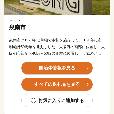
せんなんし
泉南市
泉南市は1970年に単独で市制を施行して、2020年に市
制施行50周年を迎えました。大阪府の南部に位置し、大
阪都心部から40㎞～50㎞の距離に位置し、市域の北西
は大阪湾に面し、北東は泉佐野市、田尻町、南西は阪南
市、そして南東は和歌山県岩出市、紀の川市と接してい
自治体情報を見る
ます。市域は南北約11㎞、東西約8㎞の広がりをみせ、
面積は48.98㎢であり、市域に関西国際空港の約1/3を含
すべての返礼品を見る
みます。
地形は、山地部、丘陵部、平地部および臨海部からな
お気に入りに追加する
り、南部の山地部には低い山々が連なる和泉山脈があ
り、丘陵部から平野部にかけては、古くからの街並みと