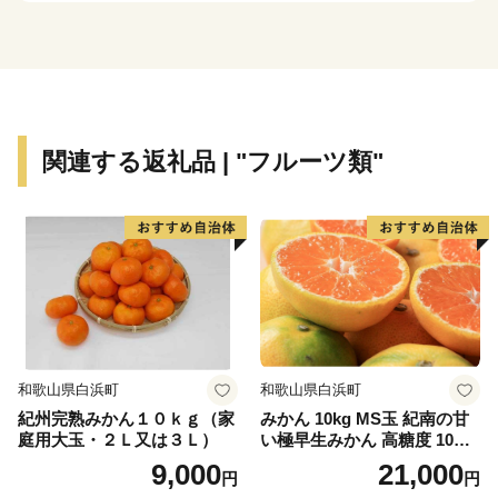
新たに開発された住宅が混在しています。
平野部においては、玉ねぎ、水なす、里芋、花き等、
泉州特産の農作物が栽培されています。関西国際空港の
対岸のりんくうタウンでは、様々な製造業をはじめとす
関連する返礼品 | "フルーツ類"
る事業所が集積し、岡田と樽井にある漁港では大阪湾で
とれた新鮮な海産物が水揚げされ、海岸部には
SENNAN LONG PARK（泉南ロングパーク）を設け、
にぎわいを創出し、レクリエーションゾーンとして再生
させ、泉南市のまちづくりの拠点とすることをめざして
います。
和歌山県白浜町
和歌山県白浜町
紀州完熟みかん１０ｋｇ（家
みかん 10kg MS玉 紀南の甘
庭用大玉・２Ｌ又は３Ｌ）
い極早生みかん 高糖度 10月
以降発送 マルチ被覆栽培
9,000
21,000
円
円