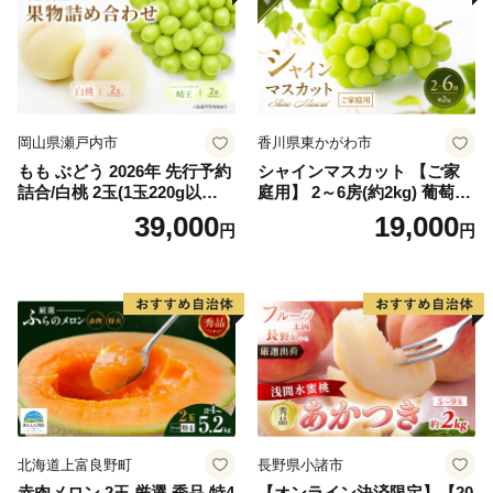
岡山県瀬戸内市
香川県東かがわ市
もも ぶどう 2026年 先行予約
シャインマスカット 【ご家
詰合/白桃 2玉(1玉220g以
庭用】 2～6房(約2kg) 葡萄 ぶ
上)・シャインマスカット 晴
どう ブドウ フルーツ 果物 く
39,000
19,000
円
円
王 2房(1房480g以上) 化粧箱
だもの 果実 旬の果物 旬のフ
入り 岡山県産 国産 フルーツ
ルーツ 香川 香川県 東かがわ
果物 ギフト
市
北海道上富良野町
長野県小諸市
赤肉メロン 2玉 厳選 秀品 特4
【オンライン決済限定】【20