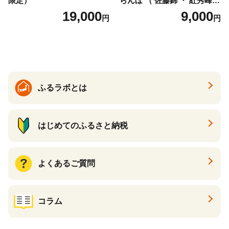
限定）
らんぼ （ 佐藤錦 ・ 紅秀峰
） ご家庭用 M以上 700g 【20
19,000
9,000
円
円
26年6月下旬から7月上旬発
送】 山形県 果物 フルーツ 初
夏 夏 送料無料
ふるラボとは
はじめてのふるさと納税
よくあるご質問
コラム