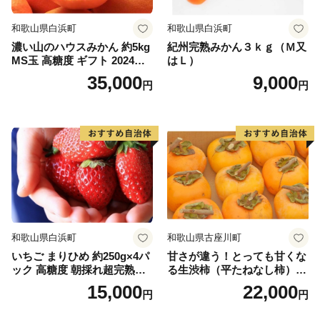
和歌山県白浜町
和歌山県白浜町
濃い山のハウスみかん 約5kg
紀州完熟みかん３ｋｇ（Ｍ又
MS玉 高糖度 ギフト 2024年7
はＬ）
月以降発送分
35,000
9,000
円
円
和歌山県白浜町
和歌山県古座川町
いちご まりひめ 約250g×4パ
甘さが違う！とっても甘くな
ック 高糖度 朝採れ超完熟ま
る生渋柿（平たねなし柿）吊
りひめ 1月以降発送分
るし柿用 T字枝or吊るしクリ
15,000
22,000
円
円
ップ付約4.5～5kg 約24～30
個＜2026年10月中旬～順次発