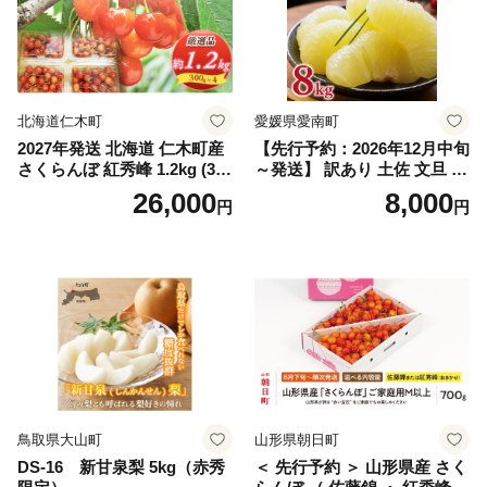
マスカット 贈答 ギフト 産地
笛吹市 シャインマスカット
笛吹 葡萄 国産 ぶどう 人気
国産 1.2kg 先行｜
北海道仁木町
愛媛県愛南町
2027年発送 北海道 仁木町産
【先行予約：2026年12月中旬
さくらんぼ 紅秀峰 1.2kg (300
～発送】 訳あり 土佐 文旦 8k
g×4パック) Lサイズ以上 旬
g (Mサイズ以上サイズミック
26,000
8,000
円
円
桜桃 産地直送 サクランボ チ
ス) 8000円 わけあり ぶんた
ェリー フルーツ 果物 果物類
ん みかん mikan 蜜柑 ミカン
仁木町 仁木 [松山商店]
土佐文旦 家庭用 産地直送 国
産 農家直送 期間限定 特産品
サイズミックス くらもとフ
ァーム 愛南町 愛媛県
鳥取県大山町
山形県朝日町
DS-16 新甘泉梨 5kg（赤秀
＜ 先行予約 ＞ 山形県産 さく