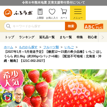
令和８年熊本地震 災害支援寄付受付について
上限額
お気に入り
カート
メニュー
検索
トップ
ランキング
返礼品一覧
まち一覧
特集
初心者ガイド
ホーム
ものから探す
フルーツ類
いちご
【2027年1月～5月発送予定】【糖度12〜15度の希少品種】いちご ほし
うらら 約1.8kg（約300g×1パック×6箱）【配送不可地域：北海道・沖
縄・離島】【121C-002-2027】