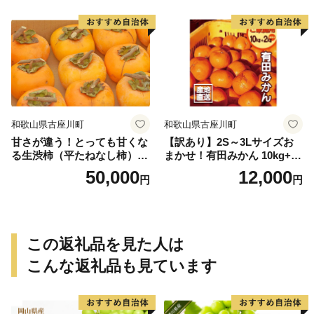
送＞-Ted【art016B】
和歌山県古座川町
和歌山県古座川町
甘さが違う！とっても甘くな
【訳あり】2S～3Lサイズお
る生渋柿（平たねなし柿）吊
まかせ！有田みかん 10kg+2k
るし柿用 T字枝or吊るしクリ
g保証分 11月から12月下旬ま
50,000
12,000
円
円
ップ付約14.5～15kg 約60～
でに順次発送致します。 / 訳
90個＜2026年10月中旬～11
ありみかん 有田みかん みか
月上旬ごろ順次発送＞Ted【a
ん ミカン 蜜柑 柑橘 温州みか
rt015B】
ん 和歌山 ご家庭用
この返礼品を見た人は
こんな返礼品も見ています