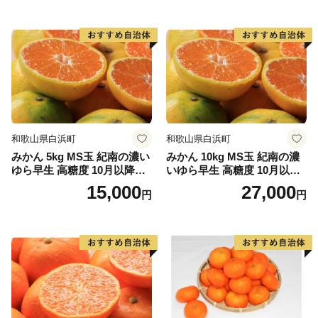
和歌山県白浜町
和歌山県白浜町
みかん 5kg MS玉 紀南の濃い
みかん 10kg MS玉 紀南の濃
ゆら早生 高糖度 10月以降発
いゆら早生 高糖度 10月以降
送 マルチ被覆栽培
発送 マルチ被覆栽培
15,000
27,000
円
円