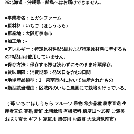
※北海道・沖縄県・離島へはお届けできません。
■事業者名：ヒガシファーム
■原材料：いちご（ほしうらら）
■原産地：大阪府泉南市
■加工地：-
■アレルギー：特定原材料8品目および特定原材料に準ずるも
の20品目は使用していません。
■保存方法：保存する際は洗わずにそのまま冷蔵保存。
■賞味期限：消費期限：発送日を含む3日間
■地場産品類型：1 泉南市内において生産されたもの
■類型該当理由：区域内のいちご農園にて栽培を行っている。
（ 苺 いちご ほしうらら フルーツ 果物 希少品種 農家直送 生
産者直送 完熟 新鮮 土耕栽培 有機肥料 糖度12〜15度 ご褒美
お取り寄せ ギフト 家庭用 贈答用 お歳暮 大阪府泉南市）