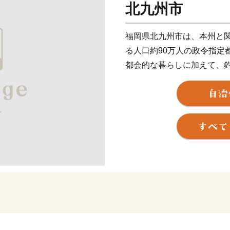
北九州市
福岡県北九州市は、本州と
る人口約90万人の政令指定
都会的な暮らしに加えて、
折々の草花が生息する山な
両方を楽しめる都市です。
関門海峡ふぐ刺身・シャボ
本市ならではの返礼品に加
に人気の返礼品も豊富に揃
ふるさと納税を通じて、ぜ