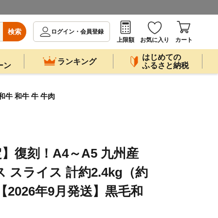
検索
ログイン・会員登録
上限額
お気に入り
カート
はじめての
ランキング
ーン
ふるさと納税
和牛 和牛 牛 牛肉
】復刻！A4～A5 九州産
 スライス 計約2.4kg（約
）【2026年9月発送】黒毛和