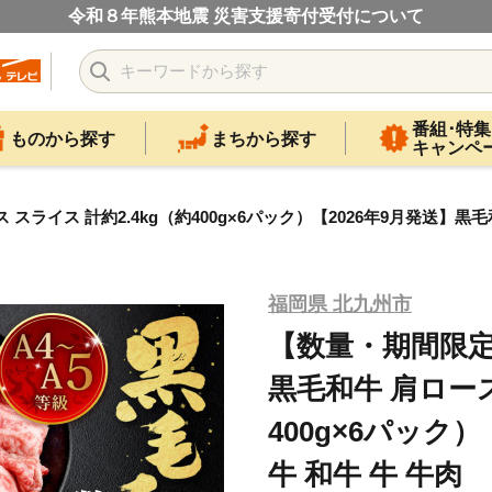
令和８年熊本地震 災害支援寄付受付について
番組･特集
ものから探す
まちから探す
キャンペ
スライス 計約2.4kg（約400g×6パック）【2026年9月発送】黒毛
福岡県 北九州市
【数量・期間限定
黒毛和牛 肩ロース
400g×6パック
牛 和牛 牛 牛肉