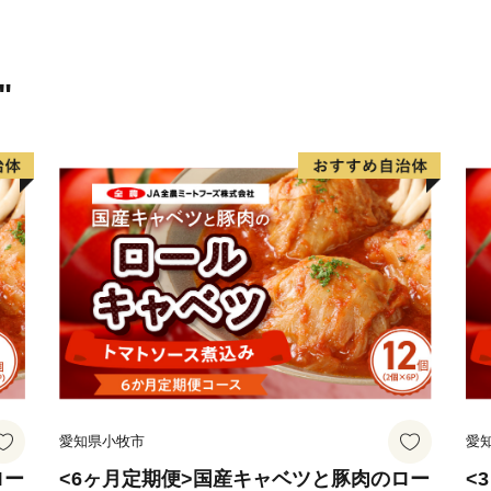
"
愛知県小牧市
愛
ロー
<6ヶ月定期便>国産キャベツと豚肉のロー
<