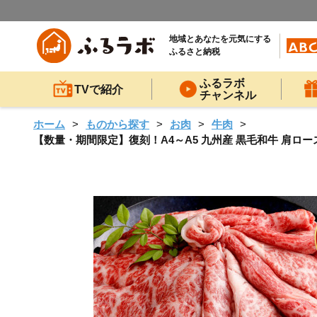
地域とあなたを元気にする
ふるさと納税
ふるラボ
TVで紹介
チャンネル
ホーム
ものから探す
お肉
牛肉
【数量・期間限定】復刻！A4～A5 九州産 黒毛和牛 肩ロース 