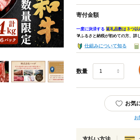
寄付金額
一度に決済する
返礼品数は３つ以
🔰ふるさと納税が初めての方、詳
仕組みについて知る
数量
お気
お
支払い方法