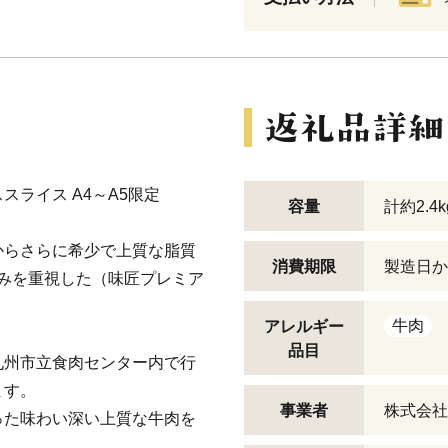
ライス A4～A5限定
容量
計約2.4
からさらに希少で上質な脂質
消費期限
製造日か
のみを重視した（味匠プレミア
牛肉
アレルギー
品目
九州市立食肉センター内で行
ます。
事業者
株式会社
った味わい深い上質な牛肉を