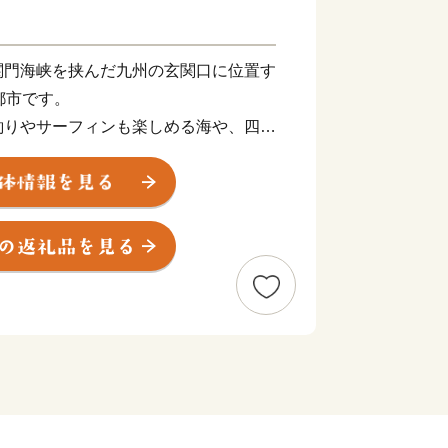
関門海峡を挟んだ九州の玄関口に位置す
都市です。
釣りやサーフィンも楽しめる海や、四季
ど豊かな自然に囲まれた、地方暮らしの
ン玉石けん・肉うどん・辛子明太子など
え、黒毛和牛・ウナギ・カニなど全国的
えています。
ひ北九州市の魅力をご体感ください！