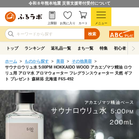
令和８年熊本地震 災害支援寄付受付について
上限額
お気に入り
カート
メニュー
検索
トップ
ランキング
返礼品一覧
まち一覧
特集
初心者ガイド
ホーム
ものから探す
美容
その他美容
サウナロウリュ水 5:00PM HOKKAIDO WOOD アカエゾマツ精油 ロウ
リュ用 アロマ水 アロマウォーター フレグランスウォーター 天然 ギフ
ト プレゼント 森林浴 北海道 F6S-492