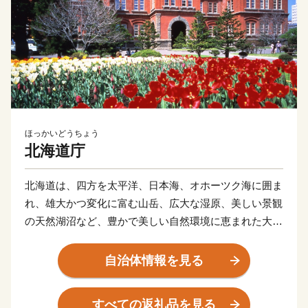
ほっかいどうちょう
北海道庁
北海道は、四方を太平洋、日本海、オホーツク海に囲ま
れ、雄大かつ変化に富む山岳、広大な湿原、美しい景観
の天然湖沼など、豊かで美しい自然環境に恵まれた大地
です。
温帯気候の北限であると同時に、亜寒帯気候の南限に位
自治体情報を見る
置し、年間の平均気温は６～10℃程度、平均降水量は
700～1,700mm程度と、冷涼低湿で梅雨や台風の影響も
すべての返礼品を見る