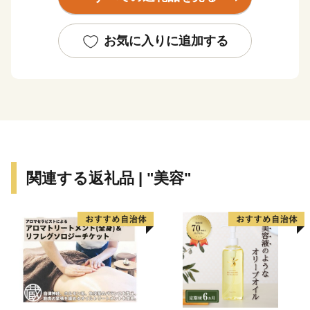
ほとんどありません。
花が一斉に咲き乱れる春。ラベンダーやライラックの花
が咲くさわやかな夏。川にサケが遡上し、山々が赤や黄
お気に入りに追加する
に染まる紅葉の秋。そして、スキー、スケート、スノー
ボードなどのウインタースポーツが楽しめる冬と、四季
の移り変わりがはっきりとし、多彩な表情を見せてくれ
ます。
この四季折々の自然の恵みを背景とした、風光明媚な景
色や体験型・滞在型の観光、海や大地の新鮮で豊富な素
材を生かした安全で美味しい食も北海道の大きな魅力で
関連する返礼品 | "美容"
す。
また、本州と比べると歴史が浅く、伝統的な文化や芸能
が少ないと思われがちな北海道ですが、道内にはアイヌ
の人々によって保存・伝承されてきた古式舞踊や本州か
らの移住者によって伝えられた民俗芸能や祭りなど、特
有の歴史・文化が数多く残っています。
こうした本道ならではの独自性とその魅力を活かしなが
ら、幅広い方々と力を合わせて、「輝きつづける北海