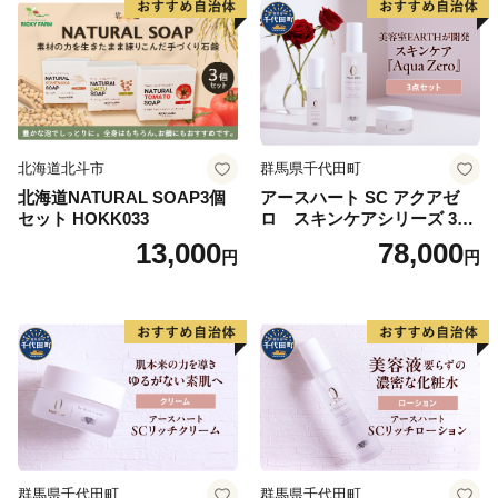
北海道北斗市
群馬県千代田町
北海道NATURAL SOAP3個
アースハート SC アクアゼ
セット HOKK033
ロ スキンケアシリーズ 3点
セット
13,000
78,000
円
円
群馬県千代田町
群馬県千代田町