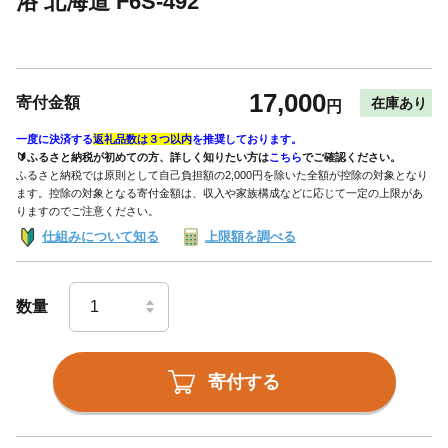
浴 北海道 F6S-492
17,000
寄付金額
在庫あり
円
一度に決済する
返礼品数は３つ以内
を推奨しております。
🔰ふるさと納税が初めての方、詳しく知りたい方は
こちら
でご確認ください。
ふるさと納税では原則として自己負担額の2,000円を除いた全額が控除の対象となり
ます。控除の対象となる寄付金額は、収入や家族構成などに応じて一定の上限があ
りますのでご注意ください。
仕組みについて知る
上限額を調べる
数量
寄付する