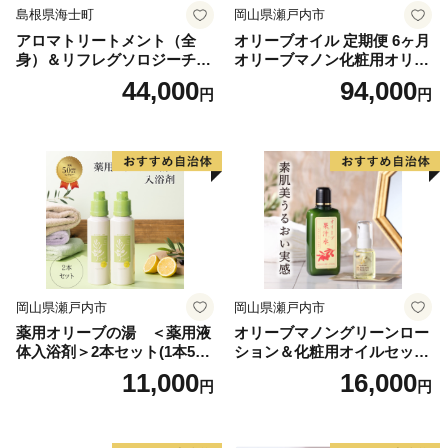
島根県海士町
岡山県瀬戸内市
道」を目指した取組を進めておりますので、ふるさと納
アロマトリートメント（全
オリーブオイル 定期便 6ヶ月
税を通じて北海道を応援していただけますようお願いい
身）＆リフレグソロジーチケ
オリーブマノン化粧用オリー
たします。
ット
ブオイル 200ml オリーブ オ
44,000
94,000
円
円
イル 美容 スキンケア 化粧用
油 オリーブ油 お楽しみ
岡山県瀬戸内市
岡山県瀬戸内市
薬用オリーブの湯 ＜薬用液
オリーブマノングリーンロー
体入浴剤＞2本セット(1本500
ション＆化粧用オイルセット
ml） 美容
美容グッズ スキンケア 化粧
11,000
16,000
円
円
水