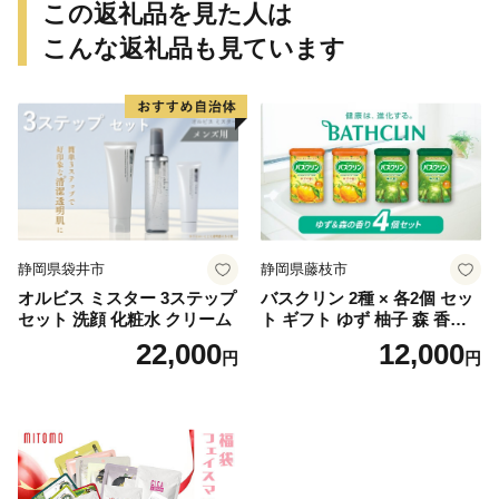
この返礼品を見た人は
こんな返礼品も見ています
静岡県袋井市
静岡県藤枝市
オルビス ミスター 3ステップ
バスクリン 2種 × 各2個 セッ
セット 洗顔 化粧水 クリーム
ト ギフト ゆず 柚子 森 香り
日用品 お風呂 バス用品 温活
22,000
12,000
円
円
アロマ 香り まとめ買い静岡
県 藤枝市 医薬部外品