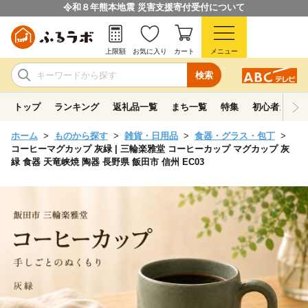
令和８年熊本地震 災害支援寄付受付について
上限額
お気に入り
カート
メニュー
検索
トップ
ランキング
返礼品一覧
まち一覧
特集
初心者ガイド
ホーム
ものから探す
雑貨・日用品
食器・グラス・包丁
コーヒーマグカップ 灰緑 | 三輪楽雅堂 コーヒーカップ マグカップ 灰
緑 食器 天竜峡焼 陶器 長野県 飯田市 信州 EC03