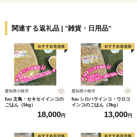
80本以上点在する銘桜を巡る桜守の旅、グリーンツーリ
ズム・エコツーリズムの取り組みなども全国から注目さ
れています。
関連する返礼品 | "雑貨・日用品"
飯田市は、平成29（2017）年度から平成40（2028）年
度までの12年間を計画期間とする飯田市の新しい総合計
画「いいだ未来デザイン2028」を策定しました。この
「いいだ未来デザイン2028」の未来ビジョンに掲げる
目指すまちの姿の実現に向け、リニア時代を見据えた
様々な取り組みを進めています。
愛知県小牧市
愛知県小牧市
この飯田市の取り組みを応援していただける「ふるさと
fuu 文鳥・セキセイインコの
fuu シロハラインコ・ウロコ
飯田応援隊」として「ふるさと納税（ふるさと飯田応援
ごはん（5kg）
インコのごはん（3kg）
寄附）」を募集しております。
18,000
13,000
円
円
多くの皆さまからのご支援をお待ちしております。