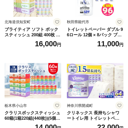
北海道倶知安町
秋田県能代市
ブライティア ソフト ボック
トイレットペーパー ダブル 9
スティッシュ 200組 400枚 60
6ロール 12個 × 8パック ブラ
箱 日本製 まとめ買い ティッ
ンカ 再生紙 100％ 芯あり 日
16,000
11,000
円
円
シュ リサイクル 長持 防災 常
用品 消耗品 無香料 生活用品
備品 日用雑貨 消耗品 生活必
備蓄 秋田県 能代市 送料無料
需品 備蓄 ペーパー 紙 北海道
《能代製紙》
倶知安町 日用品
栃木県小山市
神奈川県開成町
クラリスボックスティッシュ
クリネックス 長持ちシャワ
60箱(1箱220組(440枚))(5個入
ートイレ用 トイレットペー
り×12セット)【1256759】
パー（ダブル）64ロール(8ロ
14,000
22,000