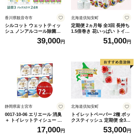
香川県観音寺市
北海道倶知安町
シルコット ウェットティッ
定期便 2ヵ月毎 全3回 長持ち
シュ ノンアルコール除菌詰
1.5倍巻き 花いっぱい トイレ
替（43枚×3P）×24袋 日用品
ットペーパー ダブル 45ｍ 計
39,000
51,000
円
円
おもちゃ 拭き取り 手拭き 外
72ロール 全18種 花柄 プリン
出時 お出かけ時 食事前 緑茶
ト ハーブ 香り付き 日本製 ま
カテキン配合
とめ買い 防災 常備品 ペーパ
ー 消耗品 備蓄 送料無料 北海
道 倶知安町 日用品
静岡県富士宮市
北海道倶知安町
0017-10-06 エリエール 消臭
トイレットペーパー 2種 ボッ
＋ トイレットティシュー し
クスティッシュ 定期便 全3
っかり香るフレッシュクリア
回 日本製 まとめ買い 防災
17,000
53,000
円
円
の香り ダブル 12ロール×6パ
常備品 日用雑貨 消耗品 生活