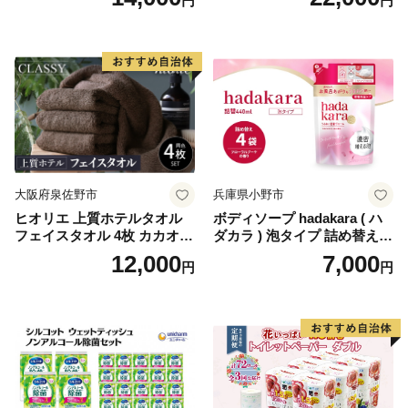
円
円
ール×8パック) 開成町 トイレ
ットペーパーダブル 日用品
国産 新生活 ダブル SDGs 備
蓄 防災 エコ 消耗品 生活雑貨
生活用品 無香料 トイレット
ペーパー ダブル といれっと
ぺーぱー トイレ クレシア ト
イレットペーパー [BDBH002
-1]
大阪府泉佐野市
兵庫県小野市
ヒオリエ 上質ホテルタオル
ボディソープ hadakara ( ハ
フェイスタオル 4枚 カカオ
ダカラ ) 泡タイプ 詰め替え 4
【タオル 泉州タオル 吸水 普
40ml×4袋 ボディーソープ 泡
12,000
7,000
円
円
段使い 無地 シンプル 日用品
ボディソープ 泡 日用品 消耗
ふわふわ ふかふか 家族 たお
品 バス用品 大容量 いい 匂い
る 一人暮らし】
ボディ 保湿 LION ライオン
泡石鹸 石鹸 兵庫 兵庫県 小野
市