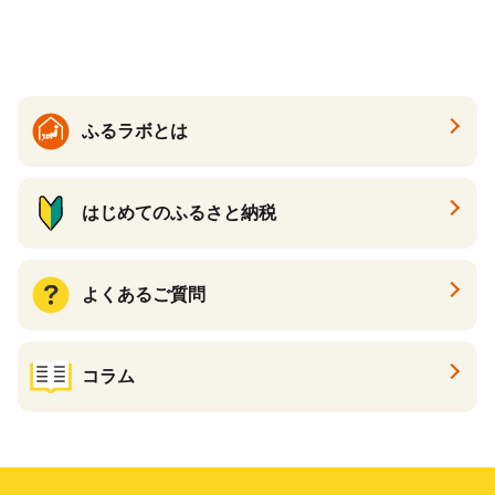
ック 72ロール 25m トイレ
必需品 大容量 備蓄 リサイク
ットペーパー パルプ100％ 消
ル ティッシュ ペーパー まと
臭 防臭 日用品 消耗品 備蓄
め買い 雑貨 倶知安町
ふるラボとは
はじめてのふるさと納税
よくあるご質問
コラム