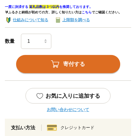
一度に決済する
返礼品数は３つ以内
を推奨しております。
🔰ふるさと納税が初めての方、詳しく知りたい方は
こちら
でご確認ください。
仕組みについて知る
上限額を調べる
数量
寄付する
お気に入りに追加する
お問い合わせについて
支払い方法
クレジットカード