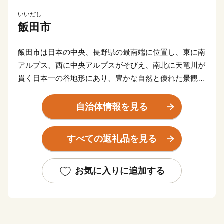
いいだし
飯田市
飯田市は日本の中央、長野県の最南端に位置し、東に南
アルプス、西に中央アルプスがそびえ、南北に天竜川が
貫く日本一の谷地形にあり、豊かな自然と優れた景観、
四季の変化に富んだ山あいの都市です。
自治体情報を見る
古くから東西、南北の街道が交差し、文化が伝わり交わ
る要衝として繁栄し、経済的にも文化的にも独自の発展
すべての返礼品を見る
を遂げ、神楽や人形浄瑠璃などの民俗文化が今なお暮ら
しの中に息づいています。
お気に入りに追加する
「りんご並木と人形劇のまち」としても知られる飯田市
は、天下の名勝とうたわれた天龍峡をはじめ、天竜川の
川下り、元善光寺、しらびそ高原などが観光名所として
知られていますが、近年では体験教育旅行や、市周辺に