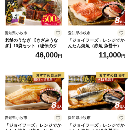
愛知県小牧市
愛知県小牧市
老舗のうなぎ 【きざみうな
「ジョイフーズ」レンジでか
ぎ】10袋セット（秘伝のタレ
んたん焼魚（赤魚 魚醤干）
付）
46,000
11,000
円
円
愛知県小牧市
愛知県小牧市
「ジョイフーズ」レンジでか
「ジョイフーズ」レンジでか