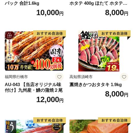
パック 合計1.6kg
ホタテ 400g ほたて ホタテ
帆立 貝柱 海鮮 魚介類 刺身
10,000
8,000
円
円
大粒 天然 海鮮 ランキング 大
人気 人気 おすすめ 訳あり ）
福岡県行橋市
高知県須崎市
AU-043 【当店オリジナル味
藁焼きかつおタタキ 1.9kg
付け】九州産・鰻の蒲焼２尾
8,000
円
12,000
円