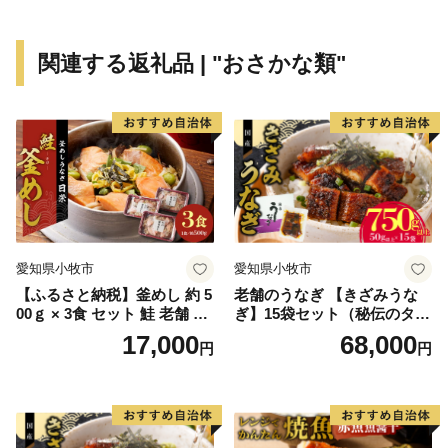
関連する返礼品 | "おさかな類"
愛知県小牧市
愛知県小牧市
【ふるさと納税】釜めし 約 5
老舗のうなぎ 【きざみうな
00ｇ × 3食 セット 鮭 老舗 急
ぎ】15袋セット（秘伝のタレ
速冷凍 レンチン 時短 簡単調
付）
17,000
68,000
円
円
理 食品 加工品 海鮮 手作り
ほくほく ご飯 お弁当 おにぎ
り お茶漬け お取り寄せ お取
り寄せグルメ 愛知県 小牧市
送料無料