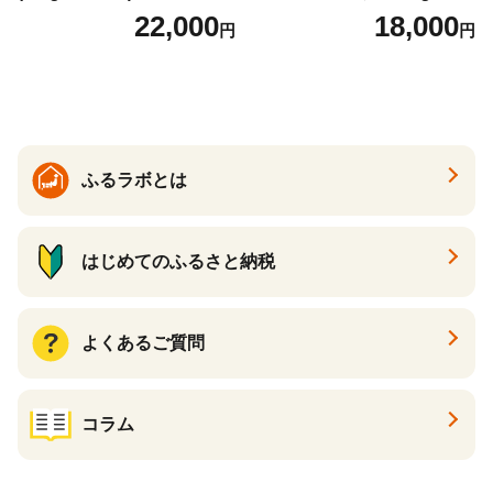
け いくら醤油漬 鮭いくら い
な旨味と甘み （ほたて ホタ
22,000
18,000
円
円
くら醤油漬け 鮭 鮭卵 ikura
テ 帆立 貝柱 ホタテ貝柱 大玉
醤油いくら 冷凍いくら いく
大粒 北海道 別海 野付 ふるさ
ら北海道 醤油鮭いくら 人気
と納税）
大好評品 北海道 白糠町
ふるラボとは
はじめてのふるさと納税
よくあるご質問
コラム