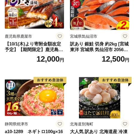
鹿児島県鹿屋市
宮城県気仙沼市
【10/1(木)より寄附金額改定
訳あり 銀鮭 切身 約2kg [宮城
予定】【期間限定】鹿児島県
東洋 宮城県 気仙沼市 205649
大隅産うなぎ蒲焼4尾（400
91] 鮭 魚介類 海鮮 訳アリ 規
12,000
12,500
円
円
g） KN007-023
格外 不揃い さけ サケ 鮭切身
シャケ 切り身 冷凍 家庭用 お
かず 弁当 支援 サーモン 銀鮭
切り身 魚 わけあり
静岡県焼津市
北海道別海町
a10-1289 ネギトロ100g×16
大人気 訳あり 北海道産 冷凍