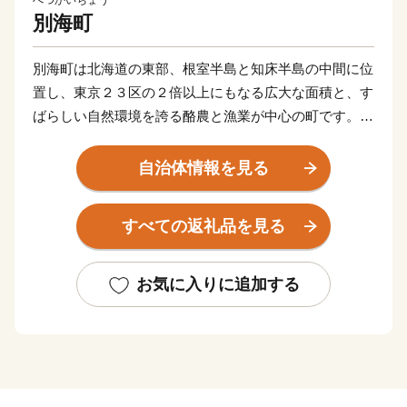
べつかいちょう
別海町
別海町は北海道の東部、根室半島と知床半島の中間に位
置し、東京２３区の２倍以上にもなる広大な面積と、す
ばらしい自然環境を誇る酪農と漁業が中心の町です。
北海道らしい大平原が広がり牧歌的な風景が見られる
一方、東部には日本最大級の砂嘴（さし）で、ラムサー
自治体情報を見る
ル条約湿地に登録されている「野付半島」や、南部には
「風蓮湖」があり、野付風蓮道立自然公園を形成するな
すべての返礼品を見る
ど、様々な景観を有しています。
町内には、１０万頭以上（町人口の約７倍以上）の牛
たちが暮らしており、生乳生産量は「日本一」です。ま
お気に入りに追加する
た、沿岸部では秋鮭・アサリやホッキ・ホタテ・希少価
値の高いホッカイシマエビなど様々な海産物が豊富に水
揚げされています。