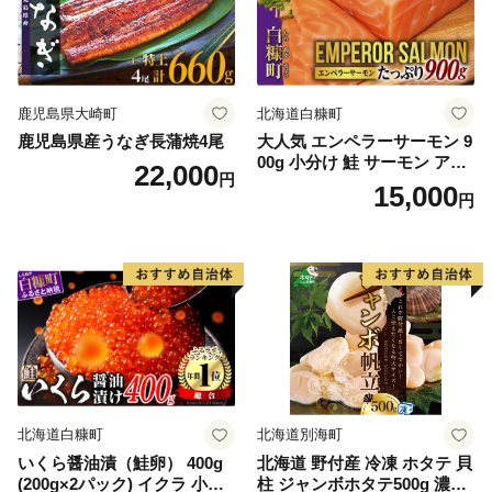
鹿児島県大崎町
北海道白糠町
鹿児島県産うなぎ長蒲焼4尾
大人気 エンペラーサーモン 9
00g 小分け 鮭 サーモン アト
22,000
円
ランティックサーモン 水産
15,000
円
庁長官賞 受賞 さけ シャケ し
ゃけ sake カルパッチョ ソテ
ー レアステーキ 人気 高級 大
満足 美味しい 贈答 生食用 刺
身 お刺身 刺し身 魚介類 海鮮
冷凍 厚切り 薄切り ふるさと
納税 ふるさとチョイス チョ
イス 北海道 白糠町
北海道白糠町
北海道別海町
いくら醤油漬（鮭卵） 400g
北海道 野付産 冷凍 ホタテ 貝
(200g×2パック) イクラ 小分
柱 ジャンボホタテ500g 濃厚