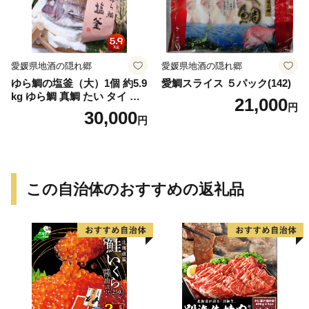
愛媛県地酒の隠れ郷
愛媛県地酒の隠れ郷
ゆら鯛の塩釜（大）1個 約5.9
愛鯛スライス ５パック(142)
kg ゆら鯛 真鯛 たい タイ 鯛
21,000
円
塩釜焼き 塩釜 魚 魚介類 海鮮
30,000
円
祝い事 お祝い ハレの日 食品
冷蔵 宝水産 国産 由良半島 愛
媛県【えひめの町（超）推
し！（愛南町）】(295)
この自治体のおすすめの返礼品