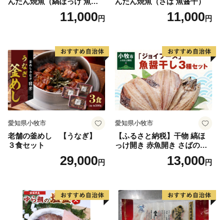
んたん焼魚（縞ほっけ 魚醤
んたん焼魚（さば 魚醤干）
干）
11,000
11,000
円
円
愛知県小牧市
愛知県小牧市
老舗の釜めし 【うなぎ】
【ふるさと納税】干物 縞ほ
３食セット
っけ開き 赤魚開き さばの開
き 魚醤干し 3種 セット 詰め
29,000
13,000
円
円
合わせ 魚 おかず 肉厚 おいし
い さば 赤魚 縞ホッケ ジョイ
フーズ 魚貝類 お取り寄せ お
取り寄せグルメ 魚醤 ナンプ
ラー 愛知県 小牧市 冷凍 送料
無料