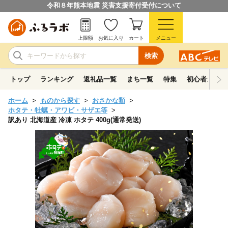
令和８年熊本地震 災害支援寄付受付について
上限額
お気に入り
カート
メニュー
検索
トップ
ランキング
返礼品一覧
まち一覧
特集
初心者ガイド
ホーム
ものから探す
おさかな類
ホタテ・牡蠣・アワビ・サザエ等
訳あり 北海道産 冷凍 ホタテ 400g(通常発送)