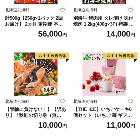
北海道別海町
北海道別海町
計500g【250g×1パック 2回
別海牛 焼肉用 タレ漬け 味付
お届け】 2ヵ月 定期便 本場
焼肉 1.2kg(400g×3P) 特製 焼
「北海道」 いくら 醤油漬け
肉用つけだれつき【北海道
56,000
14,000
円
円
【NKM02NQ13】（野付漁業
別海町産】【FF000FA01】
協同組合）( いくら いくら醤
（株式会社 ファームフー
油漬け いくら醤油漬 醤油い
ズ）（北海道 別海町 肉 にく
くら 鮭いくら 国産いくら 北
牛肉 焼肉 ふるさと納税）（
海道産いくら 地場産いくら
肉 牛肉 北海道産肉 北海道産
道産いくら 別海町 ふるさと
牛肉 道産肉 道産牛肉 肉ギフ
納税 ふるさと ikura )
ト 牛肉ギフト 肉セット 牛肉
セット 肉お取り寄せ 牛肉お
取り寄せ 肉送料無料 牛肉送
料無料 焼肉 牛肉 焼肉 和牛
焼肉 焼肉用 ボリューム肉 ）
北海道別海町
北海道別海町
【禁輸に負けない！】【訳あ
【THE ICE】いちごケーキ6
り】「秋鮭の切り身（無
個セット（いちご 苺 ギフト
塩）」1.4kg（ 鮭 秋鮭 シャ
ふるさと納税 高評価 アイス I
10,000
11,000
円
円
ケ 秋シャケ 北海道産鮭 北海
CE 生乳 別海町産 北海道 ア
道産秋鮭 道産鮭 道産秋鮭 鮭
イスクリーム べつかい エク
切り身 鮭切身 さけ さけ切り
ストラミルク 生クリーム ス