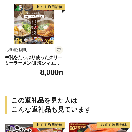
身 さけ切身 国産鮭 国産秋鮭
イーツ 大人気 ケーキ ふるさ
地場産鮭 地場産秋鮭 ふるさ
と納税 ジェラート）
と納税 訳あり 訳あり鮭 訳あ
りシャケ 訳あり秋鮭 訳あり
切り身 訳あり 切身）
北海道別海町
牛乳をたっぷり使ったクリー
ミーラーメン(北海シマエビ
味噌×1食+野付湾ホタテ塩×
8,000
円
１食 (合計2食セット))
この返礼品を見た人は
こんな返礼品も見ています