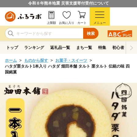
令和８年熊本地震 災害支援寄付受付について
上限額
お気に入り
カート
メニュー
検索
トップ
ランキング
返礼品一覧
まち一覧
特集
初心者ガイド
ホーム
ものから探す
お菓子・スイーツ
ハタダ栗タルト1本入り ハタダ 畑田本舗 タルト 栗タルト 伝統の味 四
国銘菓