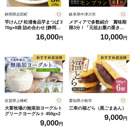
ロイヤルミルクティ 沖縄パ
イン
静岡県吉田町
岐阜県中津川市
芋けんぴ 松浦食品芋まつば 3
メディアで多数紹介 賞味期
70g×8袋 詰め合わせ [静岡伊
限3分！「元祖お重の栗きん
勢丹(松浦食品) 静岡県 吉田町
とんモンブラン」 【未来の
16,000
10,000
円
円
22424274] 芋ケンピ セット
ご褒美】スイーツ 栗 モンブ
小袋 個包装 小分け
ラン くりきんとん デザート
ご褒美 お取り寄せ くり お菓
子 菓子 F4N-2298
佐賀県上峰町
愛知県小牧市
大富牧場の無添加ヨーグルト
三幸の福どら（黒ごまあん）
グリークヨーグルト 450g×2
9,000
円
9,000
円