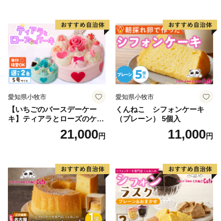
プチベアやぐま
知県 小牧市 送料無料 誕生日
クリスマス お祝い マカロン
デコレーションケーキ ホー
ルケーキ
愛知県小牧市
愛知県小牧市
【いちごのバースデーケー
くんねこ シフォンケーキ
キ】ティアラとローズのケー
（プレーン） 5個入
キ スイーツ デザート 洋菓
21,000
11,000
円
円
子 お取り寄せ 愛知県 小牧市
送料無料 誕生日 クリスマス
お祝い ばら 花 フラワー デコ
レーション ホールケーキ 日
時指定可