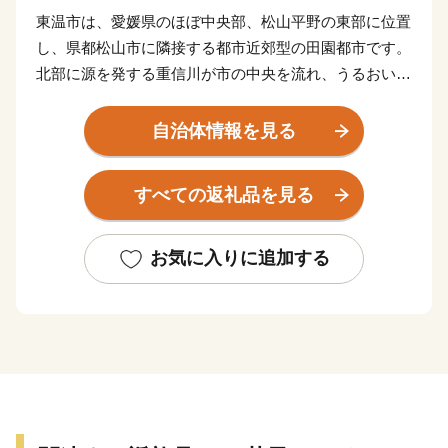
東温市は、愛媛県のほぼ中央部、松山平野の東部に位置
し、県都松山市に隣接する都市近郊型の田園都市です。
北部に源を発する重信川が市の中央を流れ、うるおいあ
ふれる水辺空間に恵まれるとともに、南部の皿ヶ嶺連峰
県立自然公園は、東部の霊峰石鎚山系と連なり、棚田や
自治体情報を見る
渓谷を有する里山が自然美を形成しています。また、常
設のミュージカル劇場ではプロのミュージカル俳優の演
すべての返礼品を見る
劇が１年中行われていたり、地域では秋祭り行事などの
無形民俗文化財が、住民の手で現在も数多く保存されて
いるなど、芸術・文化・歴史が息づくアートのまちとし
お気に入りに追加する
ても近年注目されております。
★主食にもスイーツにも使える「はだか麦」を紹介した
特設サイトを公開中！
👉
自然の恵みたっぷりの「はだか麦」