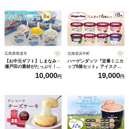
広島県尾道市
北海道浜中町
【お中元ギフト】しまなみ・
ハーゲンダッツ『定番ミニカ
瀬戸田の素材がたっぷり！ジ
ップ8個セット』アイスクリ
ェラート8個
ーム アイス スイーツ デザー
10,000
19,000
円
円
ト_H0016-104