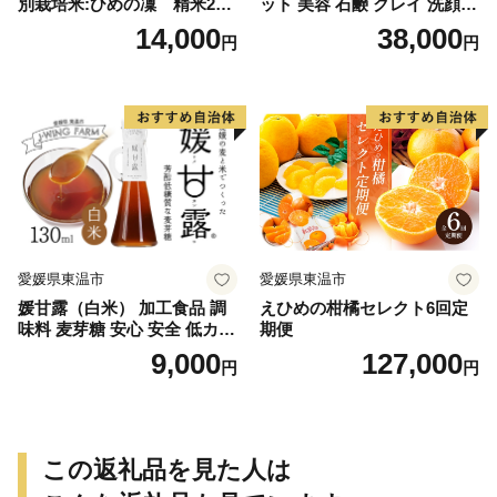
別栽培米:ひめの凜 精米2kg
ット 美容 石鹸 クレイ 洗顔フ
ご飯 お弁当 おにぎり 冷めて
ォーム マテラ 泡立てネット
14,000
38,000
円
円
も美味しい 愛媛県産 県知事
賞 お米
愛媛県東温市
愛媛県東温市
媛甘露（白米） 加工食品 調
えひめの柑橘セレクト6回定
味料 麦芽糖 安心 安全 低カロ
期便
リー 甘味料 シロップタイプ
9,000
127,000
円
円
上品な甘み お菓子作り 料理
この返礼品を見た人は