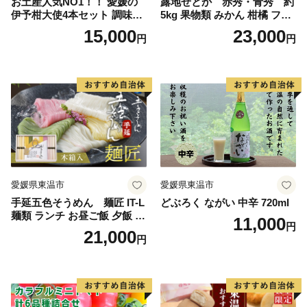
お土産人気NO1！！ 愛媛の
露地せとか 赤秀・青秀 約
伊予柑大使4本セット 調味料
5kg 果物類 みかん 柑橘 フル
ドレッシング サラダ いよか
ーツ 食後 デザート ジューシ
15,000
23,000
円
円
ん 愛媛産 カルパッチョ
ー 甘い コク 香り 国産 愛媛
県産 愛媛県産せとか
愛媛県東温市
愛媛県東温市
手延五色そうめん 麺匠 IT-L
どぶろく ながい 中辛 720ml
麺類 ランチ お昼ご飯 夕飯 晩
11,000
円
御飯 手延べそうめん そうめ
21,000
円
ん詰合せ 華やか 贈り物