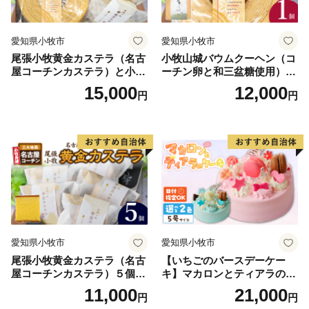
愛知県小牧市
愛知県小牧市
尾張小牧黄金カステラ（名古
小牧山城バウムクーヘン（コ
屋コーチンカステラ）と小牧
ーチン卵と和三盆糖使用）
山城バウムクーヘン（コーチ
名古屋コーチン バームクー
15,000
12,000
円
円
ン卵と和三盆糖使用）のセッ
ヘン 和三盆 小牧銘菓 バウム
ト 名古屋コーチン カステ
クーヘン 常温 愛知県 小牧市
ラ ザラメ バームクーヘン 和
アンプチベアやぐま
三盆 小牧銘菓 バウムクーヘ
ン 常温 愛知県 小牧市 アンプ
チベアやぐま
愛知県小牧市
愛知県小牧市
尾張小牧黄金カステラ（名古
【いちごのバースデーケー
屋コーチンカステラ）５個入
キ】マカロンとティアラのケ
名古屋コーチン カステラ ザ
ーキ スイーツ 日時指定可 デ
11,000
21,000
円
円
ラメ 常温 愛知県 小牧市 アン
ザート 洋菓子 お取り寄せ 愛