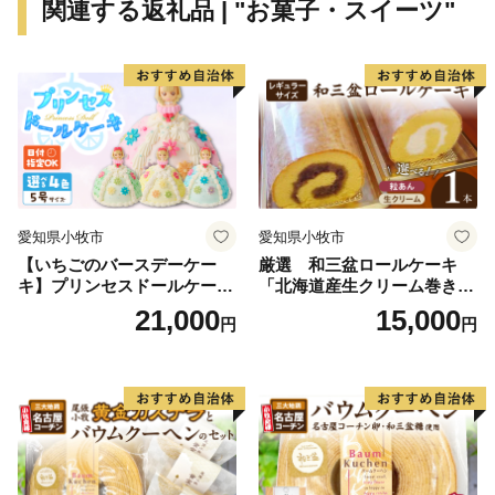
関連する返礼品 | "お菓子・スイーツ"
愛知県小牧市
愛知県小牧市
【いちごのバースデーケー
厳選 和三盆ロールケーキ
キ】プリンセスドールケーキ
「北海道産生クリーム巻き」
日時指定可 スイーツ デザー
または「北海道産粒あん巻
21,000
15,000
円
円
ト 洋菓子 お取り寄せ 愛知県
き」（サイズ：レギュラー）
小牧市 送料無料 誕生日 クリ
和三盆 北海道産生クリー
スマス お祝い キャラクター
ム 北海道産粒あん 34cm 冷
デコレーションケーキ ホー
凍 愛知県 小牧市 アンプチベ
ルケーキ 人形 かわいい こど
アやぐま
も