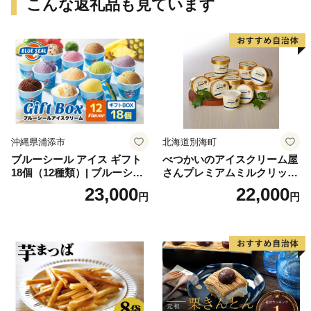
こんな返礼品も見ています
沖縄県浦添市
北海道別海町
ブルーシール アイス ギフト
べつかいのアイスクリーム屋
18個（12種類）| ブルーシー
さんプレミアムミルクリッチ
ルアイス ブルーシールアイ
12個（AP-01）（ 北海道アイ
23,000
22,000
円
円
スクリーム 着日指定可能 送
ス 北海道産アイス アイス ア
料無料 ジェラート 沖縄県 バ
イススイーツ アイスクリー
ースデー 贈り物 プレゼント
ム 北海道産アイスクリーム
誕生日 カップ 詰め合わせ バ
道産アイス 道産アイスクリ
ラエティ | バニラ チョコレー
ーム ギフト 詰合せ 詰め合わ
ト ストロベリー ピスタチオ
せ ふるさと納税 ）
バニラ＆クッキー ウベ 沖縄
紅イモ 塩ちんすこう 沖縄シ
ークヮーサー 沖縄黒糖 琉球