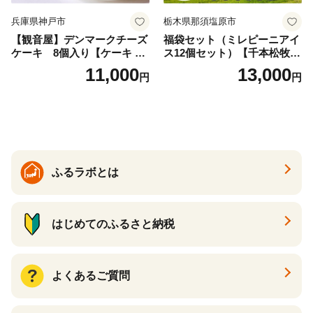
兵庫県神戸市
栃木県那須塩原市
【観音屋】デンマークチーズ
福袋セット（ミレピーニアイ
ケーキ 8個入り【ケーキ チ
ス12個セット）【千本松牧
ーズケーキ 人気スイーツ お
場】 ns025-014-12 【デザー
11,000
13,000
円
円
すすめスイーツ 神戸スイー
ト 詰め合わせ ギフト】
ツ 新感覚チーズケーキ おす
すめケーキ 兵庫県 神戸市 D0
910-17】
ふるラボとは
はじめてのふるさと納税
よくあるご質問