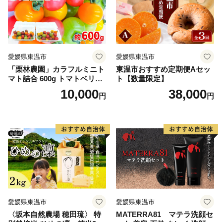
愛媛県東温市
愛媛県東温市
「栗林農園」カラフルミニト
東温市おすすめ定期便Aセッ
マト詰合 600g トマトベリー
ト【数量限定】
ピーチチェリー イエローミ
10,000
38,000
円
円
ミ サングリーン トスカーナ
バイオレット プリンセスオ
レンジ 6品種
愛媛県東温市
愛媛県東温市
〈坂本自然農場 穂田琉〉 特
MATERRA81 マテラ洗顔セ