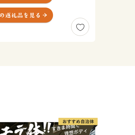
関の地が、日本刀の産地として隆盛を極
の技術は、刃物づくりに受け継がれ、関
、ハサミ、ツメキリなど刃物製品出荷額
に「日本一の刃物のまち」として知られ
市域に清らかな水流が巡る豊かな土地で
の名画「睡蓮」にそっくりとSNSで
ど、自然にも注目していただき、たくさ
でくださいます。
品々にもぜひご注目ください！
丁、牛刀、ペティ、果物ナイフ、菜切包
中華包丁、冷凍包丁、麺切、骨スキ、パ