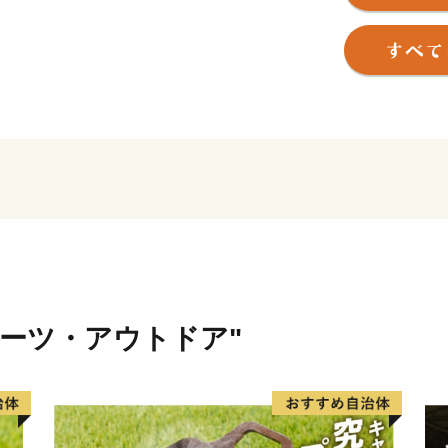
その歴史は700余年も昔、
めたことに始まり、刀鍛冶
市は現在も、包丁、ナイフ
全国1位を誇り、名実とも
ています。
また、80%を森林が占め、
もあります。
近年は、フランスの画家モネ
話題の通称「モネの池」な
んの観光客の方が足を運ん
清流の恵み豊かなグルメの
ポーツ・アウトドア"
◆主な返礼品
・包丁（三徳包丁、万能包
丁、出刃包丁、刺身包丁、