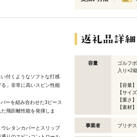
容量
ゴルフボ
。
入り×2
スに吸い付くようなソフトな打感
寄る」非常に高いスピン性能
【容量】
【サイズ
【重さ】
カバーを組み合わせた3ピース
【素材】
れた飛距離性能を発揮しま
事業者
ブリヂス
・ウレタンカバーとスリップ
ジ通りのスピンコントロール