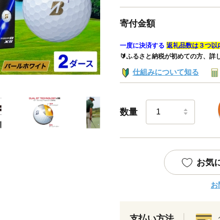
寄付金額
一度に決済する
返礼品数は３つ以
🔰ふるさと納税が初めての方、詳
仕組みについて知る
数量
お気
お
支払い方法