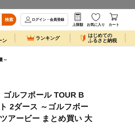
検索
ログイン・会員登録
上限額
お気に入り
カート
はじめての
ランキング
ーン
ふるさと納税
大量～
】ゴルフボール TOUR B
ト 2ダース ～ゴルフボー
 ツアービー まとめ買い 大