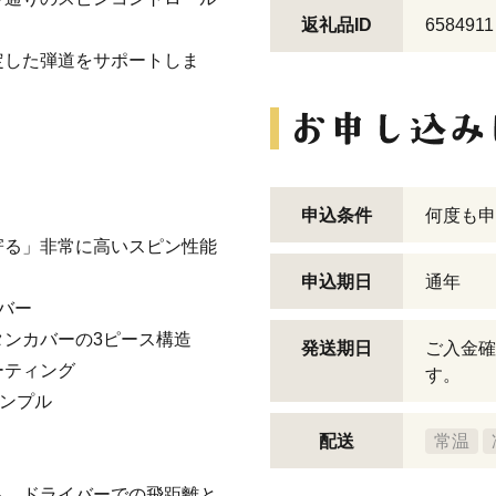
返礼品ID
6584911
定した弾道をサポートしま
申込条件
何度も申
寄る」非常に高いスピン性能
申込期日
通年
バー
タンカバーの3ピース構造
発送期日
ご入金確
ーティング
す。
ィンプル
配送
常温
ら、ドライバーでの飛距離と