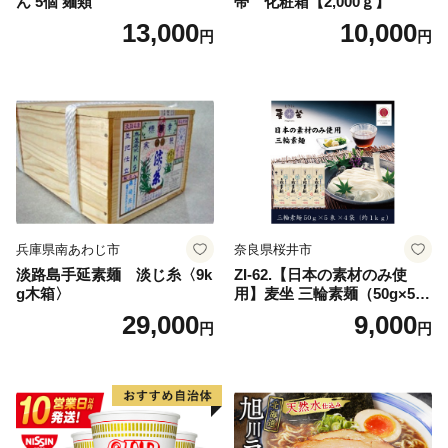
ん 5個 麺類
帯 化粧箱【2,000ｇ】
13,000
10,000
円
円
兵庫県南あわじ市
奈良県桜井市
淡路島手延素麺 淡じ糸〈9k
ZI-62.【日本の素材のみ使
g木箱〉
用】麦坐 三輪素麺（50g×5束
×4袋）
29,000
9,000
円
円