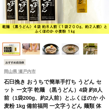
おすすめ自治体
岡山県 瀬戸内市
石臼挽き おうちで簡単手打ち うどん セ
ット 一文字 乾麺 （黒うどん）4袋 約8人
前（1袋200g、約2人前）とふくほのか 小
麦粉 1kg 備前福岡 一文字うどん 麺類 体