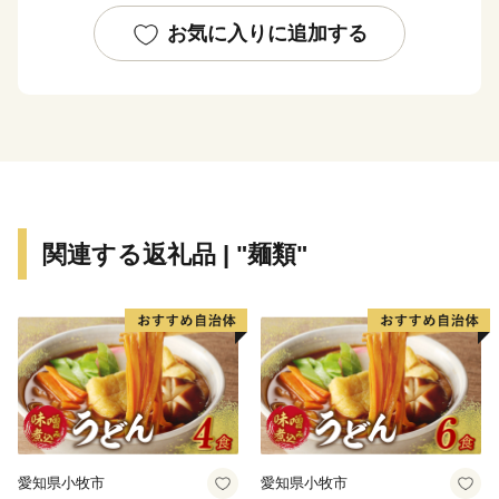
美しい眺めと優しい潮風は来訪者の心を癒してくれるで
しょう。
お気に入りに追加する
市中部の邑久町では日本の朝日百選にも選ばれた虫明湾
での牡蠣の養殖、水田地帯での稲作、丘陵地でのピオー
ネやシャインマスカットの栽培などが盛んです。
鎌倉時代より日本刀の一大産地として栄えた市北部の長
船町は古くから刀鍛冶が盛んで、このたび８００年ぶり
関連する返礼品 | "麺類"
に里帰りした国宝「山鳥毛」の山野が燃えるようにも見
える複雑な刃紋は多くのファンを魅了してやみません。
備前長船刀剣博物館にてこの地で古より受け継がれてき
た刀剣文化をご鑑賞ください。
３町それぞれの魅力が詰まった瀬戸内市に是非一度お越
しください。
愛知県小牧市
愛知県小牧市