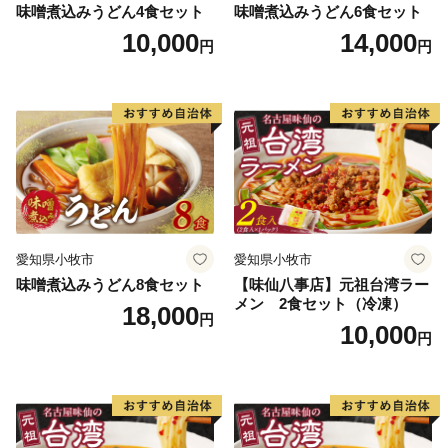
味噌煮込みうどん4食セット
味噌煮込みうどん6食セット
10,000
14,000
円
円
愛知県小牧市
愛知県小牧市
味噌煮込みうどん8食セット
【味仙八事店】元祖台湾ラー
メン 2食セット（冷凍）
18,000
円
10,000
円