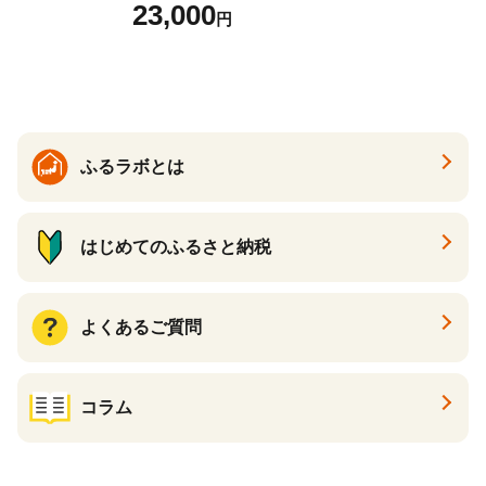
どん さぬきうどん 生麵 うど
23,000
円
んセット カレーうどん 生う
どん 食べ比べ 麺 麺類 ギフト
香川 香川県 高松
ふるラボとは
はじめてのふるさと納税
よくあるご質問
コラム