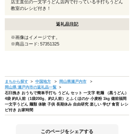
店主直伝の一文字うどん店内で行っている手打ちうどん
教室のレシピ付き！
返礼品注記
※画像はイメージです。
※商品コード: 57351325
まちから探す
中国地方
岡山県瀬戸内市
岡山県 瀬戸内市の返礼品一覧
石臼挽き おうちで簡単手打ち うどん セット 一文字 乾麺 （黒うどん）
4袋 約8人前（1袋200g、約2人前）とふくほのか 小麦粉 1kg 備前福岡
一文字うどん 麺類 体験 子供 長期休み 自由研究 楽しい 学び 食育 レシ
ピ付き お家時間
このページをシェアする