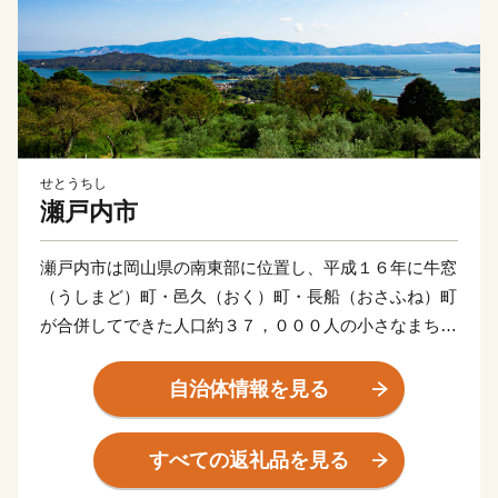
せとうちし
瀬戸内市
瀬戸内市は岡山県の南東部に位置し、平成１６年に牛窓
（うしまど）町・邑久（おく）町・長船（おさふね）町
が合併してできた人口約３７，０００人の小さなまちで
す。
自治体情報を見る
江戸時代に朝鮮通信使の寄港地として栄えた古い街並み
が残る市南部の牛窓町は多くの観光客が訪れる風光明媚
すべての返礼品を見る
な港町です。牛窓オリーブ園の高台から望む瀬戸内海の