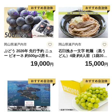
岡山県瀬戸内市
岡山県瀬戸内市
ぶどう 2026年 先行予約 ニュ
石臼挽き一文字 乾麺 （黒う
ー ピオーネ 約500g×2房 6月
どん）4袋 約8人前（1袋200
下旬〜7月下旬発送 ブドウ 葡
g、約2人前） 備前福岡 一文
19,000
15,000
円
円
萄 岡山県産 国産 フルーツ 果
字うどん 麺類 小麦製品 ざる
物 ギフト 果物類 種なし デザ
うどん かけうどん 子供 お昼
ート 食後 おやつ 産地直送
ランチ あっさり さっぱり 地
元 小麦粉 風味