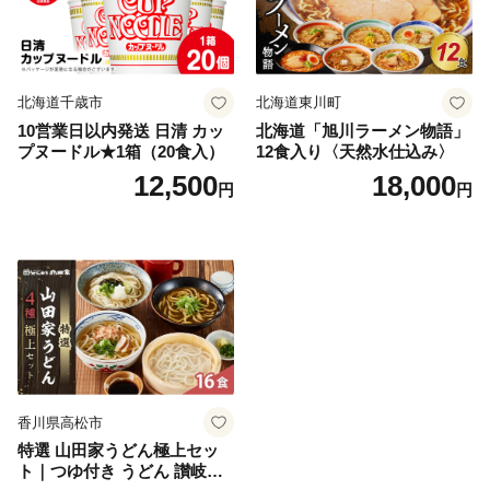
北海道千歳市
北海道東川町
10営業日以内発送 日清 カッ
北海道「旭川ラーメン物語」
プヌードル★1箱（20食入）
12食入り〈天然水仕込み〉
12,500
18,000
円
円
香川県高松市
特選 山田家うどん極上セッ
ト｜つゆ付き うどん 讃岐う