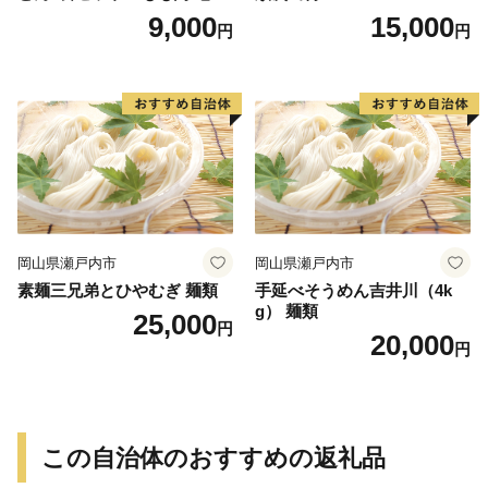
味噌うどん
9,000
15,000
円
円
岡山県瀬戸内市
岡山県瀬戸内市
素麺三兄弟とひやむぎ 麺類
手延べそうめん吉井川（4k
g） 麺類
25,000
円
20,000
円
この自治体のおすすめの返礼品