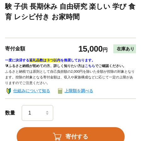
験 子供 長期休み 自由研究 楽しい 学び 食
育 レシピ付き お家時間
15,000
寄付金額
在庫あり
円
一度に決済する
返礼品数は３つ以内
を推奨しております。
🔰ふるさと納税が初めての方、詳しく知りたい方は
こちら
でご確認ください。
ふるさと納税では原則として自己負担額の2,000円を除いた全額が控除の対象となり
ます。控除の対象となる寄付金額は、収入や家族構成などに応じて一定の上限があ
りますのでご注意ください。
仕組みについて知る
上限額を調べる
数量
寄付する