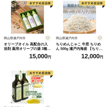
岡山県瀬戸内市
岡山県瀬戸内市
オリーブオイル 高配合の入
ちりめんじゃこ 牛窓 ちりめ
浴剤 薬用オリーブの湯 3種
ん 500g 瀬戸内海産 【ちりめ
セット 1本 500ml オリーブ
ん ちりめんじゃこ 上乾ちり
15,000
12,000
円
円
オイル 油 オリーブ油 薬用 液
めん しらす しらす干し 大容
体 入浴剤 スキンケア 美容
量 ごはん ごはんのお供 ふり
かけ おにぎり ギフト 贈答 岡
山県 瀬戸内市 牛窓 瀬戸内海
服部水産】【配達不可：離
島】