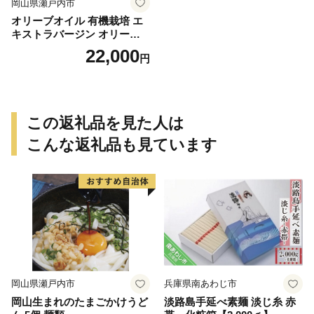
岡山県瀬戸内市
オリーブオイル 有機栽培 エ
キストラバージン オリーブ
オイル シングル 2本 セット
22,000
円
オーガニック 調味料 油 オリ
ーブ油 食用油 ギフト
この返礼品を見た人は
こんな返礼品も見ています
岡山県瀬戸内市
兵庫県南あわじ市
岡山生まれのたまごかけうど
淡路島手延べ素麺 淡じ糸 赤