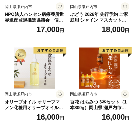
岡山県瀬戸内市
岡山県瀬戸内市
NPO法人ハンセン病療養所世
ぶどう 2026年 先行予約 ご家
界遺産登録推進協議会 個人
庭用 シャイン マスカット
正会員 1年分 チケット
2〜3房 合計約1.2kg ブドウ
17,000
18,000
円
円
葡萄 岡山県産 国産 フルーツ
果物 ギフト
岡山県瀬戸内市
岡山県瀬戸内市
オリーブオイル オリーブマ
百花 はちみつ 3本セット（1
ノン化粧用オリーブオイル 2
本300g）岡山県 瀬戸内市産
00ml オリーブ オイル 美容
石黒農園 ヨーグルト パン 砂
16,000
16,000
円
円
スキンケア 化粧用 油 オリー
糖の代わり 香り高い いい香
ブ油
り 季節の花の蜜 トンガリ容
器入り