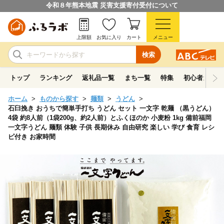
令和８年熊本地震 災害支援寄付受付について
上限額
お気に入り
カート
メニュー
検索
トップ
ランキング
返礼品一覧
まち一覧
特集
初心者ガイド
ホーム
ものから探す
麺類
うどん
石臼挽き おうちで簡単手打ち うどん セット 一文字 乾麺 （黒うどん）
4袋 約8人前（1袋200g、約2人前）とふくほのか 小麦粉 1kg 備前福岡
一文字うどん 麺類 体験 子供 長期休み 自由研究 楽しい 学び 食育 レシ
ピ付き お家時間