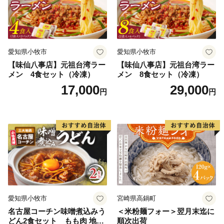
愛知県小牧市
愛知県小牧市
【味仙八事店】元祖台湾ラー
【味仙八事店】元祖台湾ラー
メン 4食セット（冷凍）
メン 8食セット（冷凍）
17,000
29,000
円
円
愛知県小牧市
宮崎県高鍋町
名古屋コーチン味噌煮込みう
＜米粉麺フォー＞翌月末迄に
どん2食セット もも肉 地鶏
順次出荷