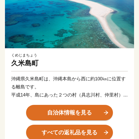
くめじまちょう
久米島町
沖縄県久米島町は、沖縄本島から西に約100㎞に位置す
る離島です。
平成14年、島にあった２つの村（具志川村、仲里村）が
合併して誕生しました。
島の随所に優れた景勝地を擁するとともに、歴史的、文
自治体情報を見る
化的遺産や風土的景観にも恵まれ、島全体が県の自然公
園に指定されています。
すべての返礼品を見る
東洋一美しいと言われる砂洲「はての浜」は多くの観光