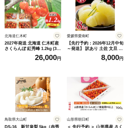
スカット おすすめ シャイン
マスカット 贈答 ギフト 産地
笛吹市 シャインマスカット
笛吹 葡萄 国産 ぶどう 人気
国産 1.2kg 先行｜
北海道仁木町
愛媛県愛南町
2027年発送 北海道 仁木町産
【先行予約：2026年12月中旬
さくらんぼ 紅秀峰 1.2kg (300
～発送】 訳あり 土佐 文旦 8k
g×4パック) Lサイズ以上 旬
g (Mサイズ以上サイズミック
26,000
8,000
円
円
桜桃 産地直送 サクランボ チ
ス) 8000円 わけあり ぶんた
ェリー フルーツ 果物 果物類
ん みかん mikan 蜜柑 ミカン
仁木町 仁木 [松山商店]
土佐文旦 家庭用 産地直送 国
産 農家直送 期間限定 特産品
サイズミックス くらもとフ
ァーム 愛南町 愛媛県
鳥取県大山町
山形県朝日町
DS-16 新甘泉梨 5kg（赤秀
＜ 先行予約 ＞ 山形県産 さく