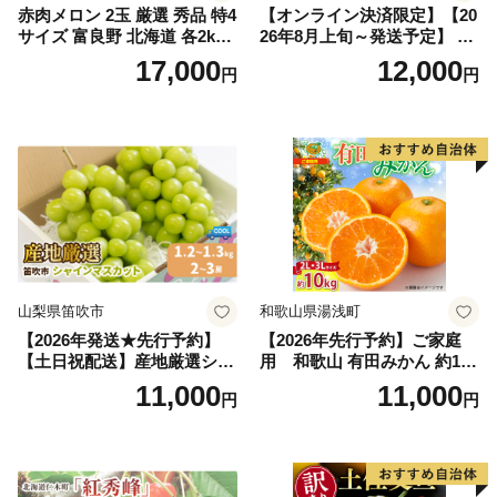
赤肉メロン 2玉 厳選 秀品 特4
【オンライン決済限定】【20
サイズ 富良野 北海道 各2kg
26年8月上旬～発送予定】 先
～2.6kg 2玉 セット ファーム
行予約 「浅間水蜜桃プレミ
17,000
12,000
円
円
富良野 メロン めろん 果物 く
アム」 もも あかつき 秀品 約
だもの フルーツ デザート 旬
2kg 5～9玉 贈答品 ふるさと
の果物 旬のフルーツ
納税 果物 桃 フルーツ モモ
果肉 長野県産 小諸市
山梨県笛吹市
和歌山県湯浅町
【2026年発送★先行予約】
【2026年先行予約】ご家庭
【土日祝配送】産地厳選シャ
用 和歌山 有田みかん 約10k
インマスカット1.2kg～1.3kg
g (2L、3Lサイズ)【湯浅町】
11,000
11,000
円
円
（2房～3房）※沖縄・離島配
_ZJ6079
送不可※ 106-003-sku02-26y
｜シャインマスカット 発送
笛吹市 山梨県 フルーツ 果物
ぶどう 葡萄 大粒 シャインマ