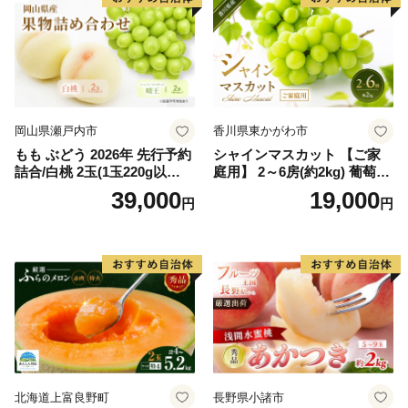
岡山県瀬戸内市
香川県東かがわ市
もも ぶどう 2026年 先行予約
シャインマスカット 【ご家
詰合/白桃 2玉(1玉220g以
庭用】 2～6房(約2kg) 葡萄 ぶ
上)・シャインマスカット 晴
どう ブドウ フルーツ 果物 く
39,000
19,000
円
円
王 2房(1房480g以上) 化粧箱
だもの 果実 旬の果物 旬のフ
入り 岡山県産 国産 フルーツ
ルーツ 香川 香川県 東かがわ
果物 ギフト
市
北海道上富良野町
長野県小諸市