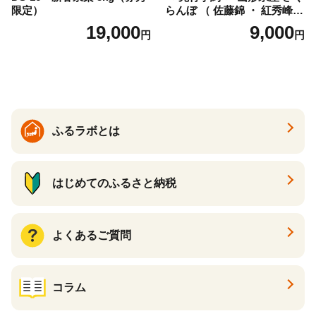
限定）
らんぼ （ 佐藤錦 ・ 紅秀峰
） ご家庭用 M以上 700g 【20
19,000
9,000
円
円
26年6月下旬から7月上旬発
送】 山形県 果物 フルーツ 初
夏 夏 送料無料
ふるラボとは
はじめてのふるさと納税
よくあるご質問
コラム