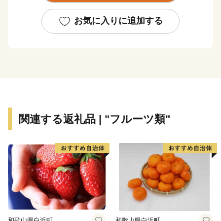
客が訪れ、シュノーケルやダイビングなどを楽しんでい
ます。
お気に入りに追加する
また、「紬」は久米島が発祥の地と言われ、国の重要無
形文化財に指定されています。エイサーや沖縄角力な
ど、伝統行事も活発に行われ自然と文化が数多く残る
『球美の島』です。
関連する返礼品 | "フルーツ類"
和歌山県白浜町
和歌山県白浜町