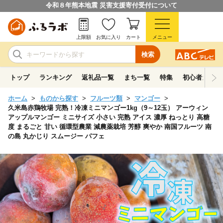
令和８年熊本地震 災害支援寄付受付について
上限額
お気に入り
カート
メニュー
検索
トップ
ランキング
返礼品一覧
まち一覧
特集
初心者ガイド
ホーム
ものから探す
フルーツ類
マンゴー
久米島赤鶏牧場 完熟！冷凍ミニマンゴー1kg（9～12玉） アーウィン
アップルマンゴー ミニサイズ 小さい 完熟 アイス 濃厚 ねっとり 高糖
度 まるごと 甘い 循環型農業 減農薬栽培 芳醇 爽やか 南国フルーツ 南
の島 丸かじり スムージー パフェ