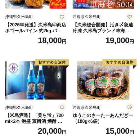
沖縄県久米島町
沖縄県久米島町
【2026年発送】久米島印商店
【久米総合開発】活き〆急速
ボゴールパイン 約2kg パイナ
冷凍 久米島ブランド車海老
ップル パイン スナック フル
大サイズ 500g 海の幸 海鮮
18,000
19,000
円
円
ーツ ジューシー ボゴール 久
車えび クルマエビ くるまえ
米島 沖縄 台湾 濃厚な甘味 酸
び 高級 食材 生食 刺身 鮮度
味が強い 果汁 完熟 果肉が柔
抜群 プリプリ 甘み 旨味 ギフ
らかい 糖度 ちぎって食べる
ト グルメ お祝い 贈答品 贈り
甘い香り 小ぶり お土産 旬
物 お歳暮 お中元
沖縄県久米島町
沖縄県久米島町
【米島酒造】「美ら蛍」720
ゆうこのさーたーあんだぎー
ml×2本 泡盛 蒸留酒 焼酎 ア
（180g×6袋）
ルコール 酒 酵母 発酵 米 黒
20,000
15,000
円
円
麹 米麹 もろみ 熟成 蒸留 ブ
レンド 酒造 手造り 小規模生