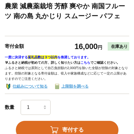
農業 減農薬栽培 芳醇 爽やか 南国フルー
ツ 南の島 丸かじり スムージー パフェ
16,000
寄付金額
在庫あり
円
一度に決済する
返礼品数は３つ以内
を推奨しております。
🔰ふるさと納税が初めての方、詳しく知りたい方は
こちら
でご確認ください。
ふるさと納税では原則として自己負担額の2,000円を除いた全額が控除の対象となり
ます。控除の対象となる寄付金額は、収入や家族構成などに応じて一定の上限があ
りますのでご注意ください。
仕組みについて知る
上限額を調べる
数量
寄付する