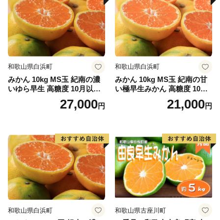
和歌山県白浜町
和歌山県白浜町
みかん 10kg MS玉 紀南の濃
みかん 10kg MS玉 紀南の甘
いゆら早生 高糖度 10月以降
い極早生みかん 高糖度 10月
発送 マルチ被覆栽培
以降発送 マルチ被覆栽培
27,000
21,000
円
円
和歌山県白浜町
和歌山県古座川町