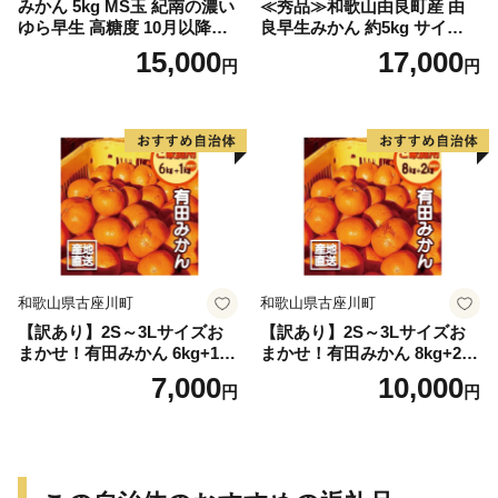
みかん 5kg MS玉 紀南の濃い
≪秀品≫和歌山由良町産 由
ゆら早生 高糖度 10月以降発
良早生みかん 約5kg サイズお
送 マルチ被覆栽培
まかせ【sml106C】
15,000
17,000
円
円
和歌山県古座川町
和歌山県古座川町
【訳あり】2S～3Lサイズお
【訳あり】2S～3Lサイズお
まかせ！有田みかん 6kg+1kg
まかせ！有田みかん 8kg+2kg
保証分 11月から12月下旬ま
保証分 11月から12月下旬ま
7,000
10,000
円
円
でに順次発送致します。 / 訳
でに順次発送致します。 / 訳
ありみかん 有田みかん みか
ありみかん 有田みかん みか
ん ミカン 蜜柑 柑橘 温州みか
ん ミカン 蜜柑 柑橘 温州みか
ん 和歌山 ご家庭用
ん 和歌山 ご家庭用