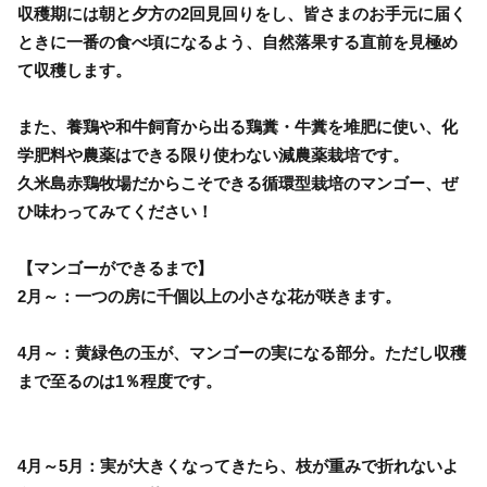
収穫期には朝と夕方の2回見回りをし、皆さまのお手元に届く
ときに一番の食べ頃になるよう、自然落果する直前を見極め
て収穫します。
また、養鶏や和牛飼育から出る鶏糞・牛糞を堆肥に使い、化
学肥料や農薬はできる限り使わない減農薬栽培です。
久米島赤鶏牧場だからこそできる循環型栽培のマンゴー、ぜ
ひ味わってみてください！
【マンゴーができるまで】
2月～：一つの房に千個以上の小さな花が咲きます。
4月～：黄緑色の玉が、マンゴーの実になる部分。ただし収穫
まで至るのは1％程度です。
4月～5月：実が大きくなってきたら、枝が重みで折れないよ