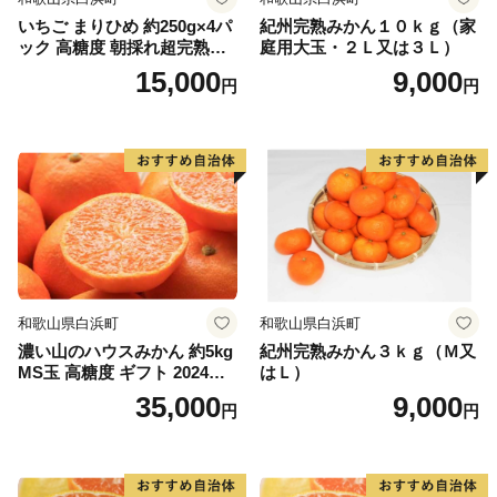
いちご まりひめ 約250g×4パ
紀州完熟みかん１０ｋｇ（家
ック 高糖度 朝採れ超完熟ま
庭用大玉・２Ｌ又は３Ｌ）
りひめ 1月以降発送分
15,000
9,000
円
円
和歌山県白浜町
和歌山県白浜町
濃い山のハウスみかん 約5kg
紀州完熟みかん３ｋｇ（Ｍ又
MS玉 高糖度 ギフト 2024年7
はＬ）
月以降発送分
35,000
9,000
円
円