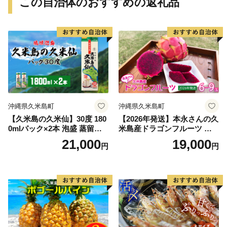
この自治体のおすすめの返礼品
沖縄県久米島町
沖縄県久米島町
【久米島の久米仙】30度 180
【2026年発送】本永さんの久
0mlパック×2本 泡盛 蒸留酒
米島産ドラゴンフルーツ 赤6
焼酎 アルコール 酒 酵母 発酵
～9玉（2.3kg以上） ドラゴ
21,000
19,000
円
円
米 黒麹 米麹 熟成 古酒 伝統
ンフルーツ 果物 果実 フルー
定番 紙パック SDGs 家飲み
ツ サボテン ビタミンC カリ
琉球 沖縄 銘柄
ウム 食物繊維 美容 健康 美肌
効果 便秘解消 疲労回復 スム
ージー サラダ ヨーグルト ゼ
リー 南国 沖縄 久米島