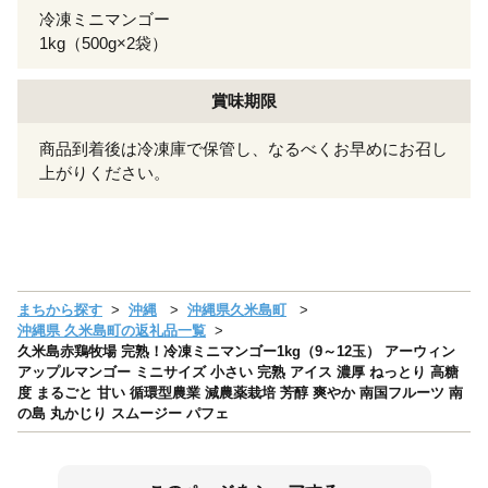
冷凍ミニマンゴー
1kg（500g×2袋）
賞味期限
商品到着後は冷凍庫で保管し、なるべくお早めにお召し
上がりください。
まちから探す
沖縄
沖縄県久米島町
沖縄県 久米島町の返礼品一覧
久米島赤鶏牧場 完熟！冷凍ミニマンゴー1kg（9～12玉） アーウィン
アップルマンゴー ミニサイズ 小さい 完熟 アイス 濃厚 ねっとり 高糖
度 まるごと 甘い 循環型農業 減農薬栽培 芳醇 爽やか 南国フルーツ 南
の島 丸かじり スムージー パフェ