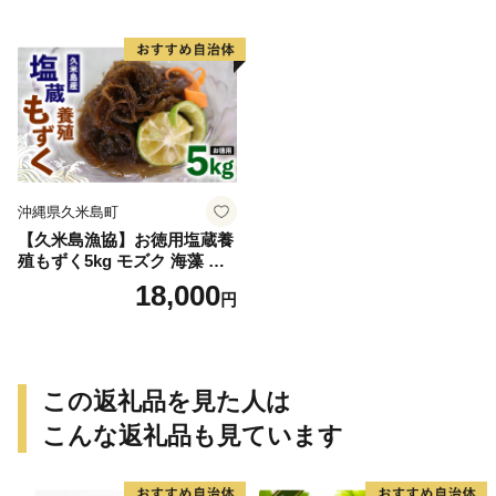
産 琉球 沖縄 久米島
沖縄県久米島町
【久米島漁協】お徳用塩蔵養
殖もずく5kg モズク 海藻 も
ずく酢 味噌汁 スープ 天ぷら
18,000
円
ざるもずく 釜揚げもずく 食
物繊維 フコイダン ビタミン
ミネラル アミノ酸 料理 アレ
ンジ レシピ 太もずく 食べ応
え 沖縄 収穫
この返礼品を見た人は
こんな返礼品も見ています