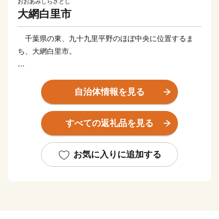
おおあみしらさとし
大網白里市
千葉県の東、九十九里平野のほぼ中央に位置するま
ち、大網白里市。
西は緑豊かな丘陵部、中央は広大な田園部、東は遠浅
の美しい「白里海岸」がつづき、特色ある豊かな自然風
自治体情報を見る
土を有しています。
すべての返礼品を見る
水産加工業が盛んで、みりん干し、いわしのゴマ漬
け、はまぐり、ながらみ、煮干しなど、豊かな海の幸
が、訪れる人々を魅了しつづけています。また、農業も
お気に入りに追加する
盛んで、味が自慢の新鮮な野菜をはじめ、米、メロン、
梨、イチゴ、落花生などが、大切に育まれています。
大網白里市の魅力にぜひ触れていただき、お越しいた
だける機会となれば幸いです。