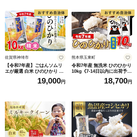
期保存 単一原料米 鳥取県日
野町産 Elevation
佐賀県神埼市
熊本県玉東町
【令和7年産】ごはんソムリ
令和7年産 無洗米 ひのひかり
エが厳選 白米 ひのひかり 10
10kg《7-14日以内に出荷予定
kg【神埼市産 米 お米 精米 白
(土日祝除く)》コメ 米 無洗米
19,000
18,700
円
円
米 10kg 5kg×2 ひのひかり ブ
令和7年産 高レビュー｜人気
ランド米 食味鑑定士】(H063
米 熊本県産米 お米 生活応援
164)
米