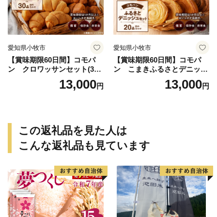
愛知県小牧市
愛知県小牧市
【賞味期限60日間】コモパ
【賞味期限60日間】コモパ
ン クロワッサンセット(30
ン こまきふるさとデニッシ
個入り)／災害用備蓄 保存食
ュセット（20個入り）／災害
13,000
13,000
円
円
非常食 防災グッズにも
用備蓄 保存食 非常食 防災グ
ッズにも
この返礼品を見た人は
こんな返礼品も見ています