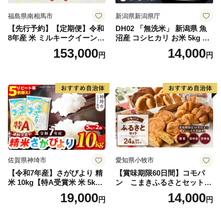
福島県南相馬市
新潟県新潟県庁
【先行予約】【定期便】令和
DH02 「無洗米」 新潟県 魚
8年産 米 ミルキークイーン
沼産 コシヒカリ お米 5kg こ
白米 45kg (5kg×9回) | ミルキ
しひかり 精米 米（お米の美
153,000
14,000
円
円
ークイーン 米5kg 福島 福島
味しい炊き方ガイド付き）
県産 福島産 精米 お米 米 コ
メ 武田ファーム サムランド
福島県 南相馬市 cu006-ae
佐賀県神埼市
愛知県小牧市
【令和7年産】さがびより 精
【賞味期限60日間】コモパ
米 10kg【特A受賞米 米 5kg×
ン こまきふるさとセット
2袋 お米 コメ こめ 国産 美味
（24個入り）／災害用備蓄
19,000
14,000
円
円
しい ブランド米 人気 ランキ
保存食 非常食 防災グッズに
ング 増田米穀】(H015224)
も