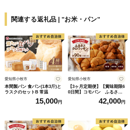
関連する返礼品 | "お米・パン"
愛知県小牧市
愛知県小牧市
本間製パン 食パン(1本3斤)と
【3ヶ月定期便】【賞味期限6
ラスクのセットB 常温
0日間】コモパン ふるさと
クロワッサンセット（計90
15,000
42,000
円
円
個）／災害用備蓄 保存食 非
常食 防災グッズにも