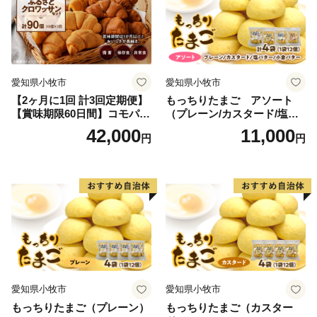
愛知県小牧市
愛知県小牧市
【2ヶ月に1回 計3回定期便】
もっちりたまご アソート
【賞味期限60日間】コモパ
（プレーン/カスタード/塩バ
ン ふるさとクロワッサンセ
ター/小倉バター）
42,000
11,000
円
円
ット（計90個）／災害用備蓄
保存食 非常食 防災グッズに
も
愛知県小牧市
愛知県小牧市
もっちりたまご（プレーン）
もっちりたまご（カスター