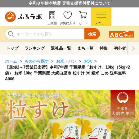
令和８年熊本地震 災害支援寄付受付について
上限額
お気に入り
カート
メニュー
検索
トップ
ランキング
返礼品一覧
まち一覧
特集
初心者ガイド
ホーム
ものから探す
お米・パン
お米
【最短2～7営業日出荷】令和7年産 千葉県産「粒すけ」10kg（5kg×2
袋） お米 10kg 千葉県産 大網白里市 粒すけ 米 精米 こめ 送料無料
A006