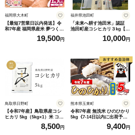
福岡県大木町
福井県池田町
【最短7営業日以内発送】令
「未来へ耕す池田米」認証
和7年産 福岡県産米 夢つくし
池田町産コシヒカリ３kg【お
15kg 精米 ※北海道・沖縄・
1人様につき３セットまで】
19,500
10,000
円
円
離島は配送不可
鳥取県日野町
熊本県玉東町
【令和7年産】鳥取県産コシ
令和7年産 無洗米 ひのひかり
ヒカリ 5kg（5kg×1）米 コシ
5kg《7-14日以内に出荷予定
ヒカリ こしひかり お米 白米
(土日祝除く)》コメ 米 無洗米
8,500
9,400
円
円
精米 5キロ おこめ こめ コメ
高レビュー｜人気米 熊本県
真空パック包装 真空包装 長
産米 お米 生活応援米