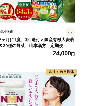
知県小牧市
2ヶ月に1度、3回送付＞国産有機大麦若
＆30種の野菜 山本漢方 定期便
24,000
円