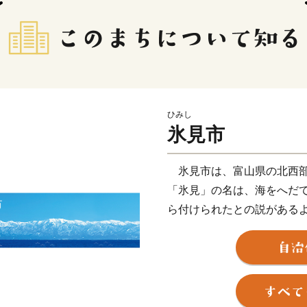
ひみし
氷見市
氷見市は、富山県の北西部
「氷見」の名は、海をへだ
ら付けられたとの説がある
景色でご存知の方も多くいら
した北陸新幹線「新高岡駅
着駅「氷見駅｣へ至る海岸
ならずとも一度はご覧いた
富山湾は「天然の生け簀」