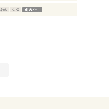
冷蔵
冷凍
別送不可
個