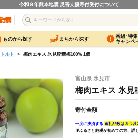
令和８年熊本地震 災害支援寄付受付について
番組･特集
ものから探す
まちから探す
キャンペ
レトルト
梅肉エキス 氷見稲積梅100% 1個
富山県 氷見市
梅肉エキス 氷見稲
寄付金額
一度に決済する
返礼品数は３つ以
🔰ふるさと納税が初めての方、詳