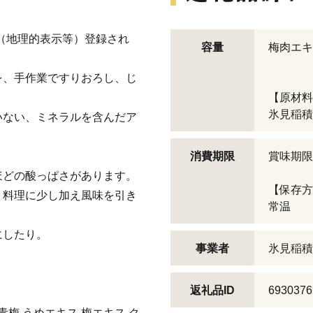
（地理的表示等）登録され
容量
梅肉エキ
を、手作業ですりおろし、じ
【原材料
氷見稲積
いない、ミネラルを含んだア
消費期限
賞味期限
ほどの酸っぱさがあります。
【保存方
、料理に少し加え風味を引き
常温
にしたり。
事業者
氷見稲積
返礼品ID
6930376
 青梅 うめエキス 梅エキス ク