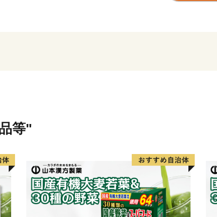
年を通じて水揚げされます
置網漁は、豊富な魚介類を
持続可能な漁法として、世
氷見市は、漁師町という印
な川に沿って多数の谷戸が
はざかけされた様子など、
もひそかな人気です。
里山と里海の景観を守りつ
しい食材が豊かなまさに「
品等"
特産品や、氷見市で過ごす