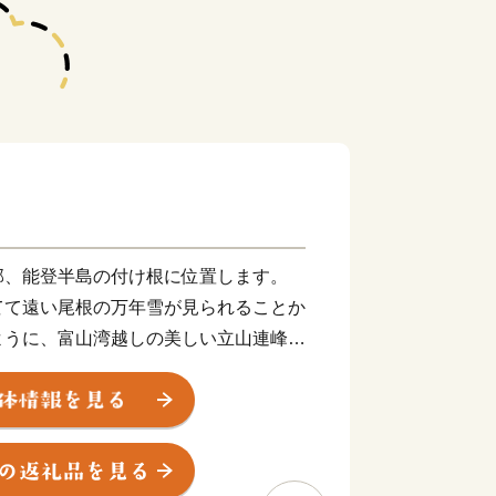
、能登半島の付け根に位置します。
てて遠い尾根の万年雪が見られることか
ように、富山湾越しの美しい立山連峰の
っしゃると思います。2016年に開業
」から、城端駅・氷見線に乗り継いで終
線沿いの車窓からの眺めは、鉄道ファン
だきたい風景です。
と称されるほど多種多様な魚介類が一