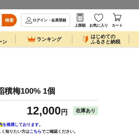
検索
ログイン・会員登録
上限額
お気に入り
カート
はじめての
ランキング
ーン
ふるさと納税
積梅100% 1個
12,000
在庫あり
円
内
を推奨しております。
しく知りたい方は
こちら
でご確認ください。