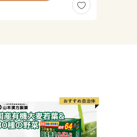
。また、氷見が発祥の地である越中式定
「採り過ぎない」ことで水産資源を守る
界からも注目されています。
象が強いかと思いますが、複数の小さ
広がります。立山連峰を望む棚田や稲が
観光でいらした方からは美しい農村風景
つ、恵まれた自然環境を活かした美味
食都・氷見」。ぜひこの機会に氷見市の
時間を楽しんでください。