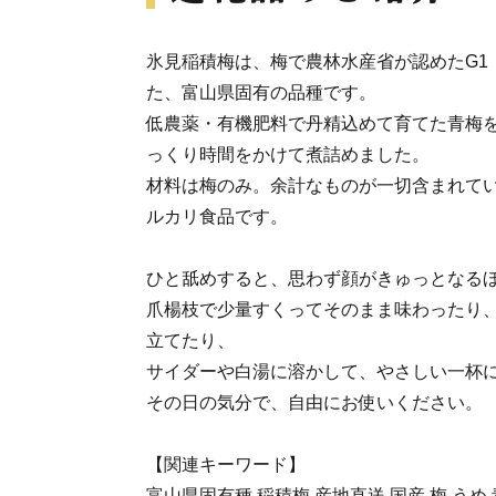
氷見稲積梅は、梅で農林水産省が認めたG1
た、富山県固有の品種です。
低農薬・有機肥料で丹精込めて育てた青梅
っくり時間をかけて煮詰めました。
材料は梅のみ。余計なものが一切含まれて
ルカリ食品です。
ひと舐めすると、思わず顔がきゅっとなる
爪楊枝で少量すくってそのまま味わったり
立てたり、
サイダーや白湯に溶かして、やさしい一杯
その日の気分で、自由にお使いください。
【関連キーワード】
富山県固有種 稲積梅 産地直送 国産 梅 うめ