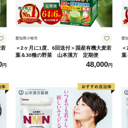
愛知県小牧市
愛
麦若
＜2ヶ月に1度、6回送付＞国産有機大麦若
＜
葉＆30種の野菜 山本漢方 定期便
葉
0
48,000
円
円