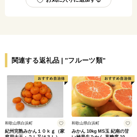
る「広村堤防」など、歴史を感じられる町でもありま
す。先人が残した史跡や、今も人々の間に受け継がれる
防災意識と文化は、防災遺産として、2018年、日本遺
産に認定されました。
人口約6,800人の小さな町ですが、自然と歴史に彩ら
れ、どこか懐かしくあたたかいところです。
関連する返礼品 | "フルーツ類"
和歌山県白浜町
和歌山県白浜町
紀州完熟みかん１０ｋｇ（家
みかん 10kg MS玉 紀南の甘
庭用大玉・２Ｌ又は３Ｌ）
い極早生みかん 高糖度 10月