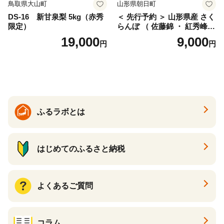
鳥取県大山町
山形県朝日町
DS-16 新甘泉梨 5kg（赤秀
＜ 先行予約 ＞ 山形県産 さく
限定）
らんぼ （ 佐藤錦 ・ 紅秀峰
） ご家庭用 M以上 700g 【20
19,000
9,000
円
円
26年6月下旬から7月上旬発
送】 山形県 果物 フルーツ 初
夏 夏 送料無料
ふるラボとは
はじめてのふるさと納税
よくあるご質問
コラム