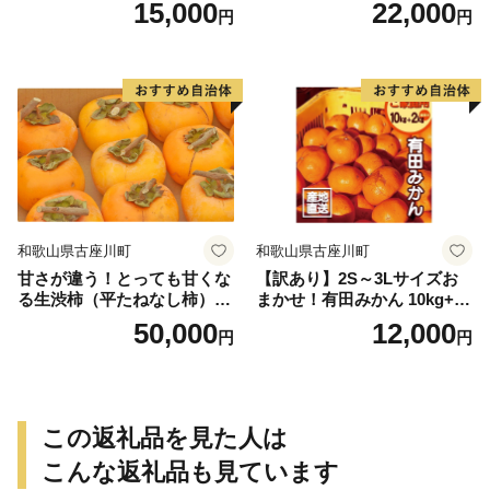
15,000
22,000
円
円
ップ付約4.5～5kg 約24～30
個＜2026年10月中旬～順次発
送＞-Ted【art016B】
和歌山県古座川町
和歌山県古座川町
甘さが違う！とっても甘くな
【訳あり】2S～3Lサイズお
る生渋柿（平たねなし柿）吊
まかせ！有田みかん 10kg+2k
るし柿用 T字枝or吊るしクリ
g保証分 11月から12月下旬ま
50,000
12,000
円
円
ップ付約14.5～15kg 約60～
でに順次発送致します。 / 訳
90個＜2026年10月中旬～11
ありみかん 有田みかん みか
月上旬ごろ順次発送＞Ted【a
ん ミカン 蜜柑 柑橘 温州みか
rt015B】
ん 和歌山 ご家庭用
この返礼品を見た人は
こんな返礼品も見ています