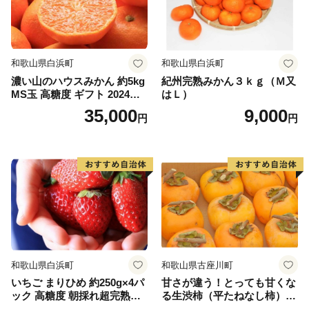
和歌山県白浜町
和歌山県白浜町
濃い山のハウスみかん 約5kg
紀州完熟みかん３ｋｇ（Ｍ又
MS玉 高糖度 ギフト 2024年7
はＬ）
月以降発送分
35,000
9,000
円
円
和歌山県白浜町
和歌山県古座川町
いちご まりひめ 約250g×4パ
甘さが違う！とっても甘くな
ック 高糖度 朝採れ超完熟ま
る生渋柿（平たねなし柿）吊
りひめ 1月以降発送分
るし柿用 T字枝or吊るしクリ