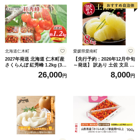
笛吹市 山梨県 フルーツ 果物
ぶどう 葡萄 大粒 シャインマ
スカット おすすめ シャイン
マスカット 贈答 ギフト 産地
笛吹市 シャインマスカット
笛吹 葡萄 国産 ぶどう 人気
国産 1.2kg 先行｜
北海道仁木町
愛媛県愛南町
2027年発送 北海道 仁木町産
【先行予約：2026年12月中旬
さくらんぼ 紅秀峰 1.2kg (300
～発送】 訳あり 土佐 文旦 8k
g×4パック) Lサイズ以上 旬
g (Mサイズ以上サイズミック
26,000
8,000
円
円
桜桃 産地直送 サクランボ チ
ス) 8000円 わけあり ぶんた
ェリー フルーツ 果物 果物類
ん みかん mikan 蜜柑 ミカン
仁木町 仁木 [松山商店]
土佐文旦 家庭用 産地直送 国
産 農家直送 期間限定 特産品
サイズミックス くらもとフ
ァーム 愛南町 愛媛県