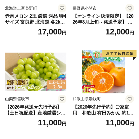
北海道上富良野町
長野県小諸市
赤肉メロン 2玉 厳選 秀品 特4
【オンライン決済限定】【20
サイズ 富良野 北海道 各2kg
26年8月上旬～発送予定】 先
～2.6kg 2玉 セット ファーム
行予約 「浅間水蜜桃プレミ
17,000
12,000
円
円
富良野 メロン めろん 果物 く
アム」 もも あかつき 秀品 約
だもの フルーツ デザート 旬
2kg 5～9玉 贈答品 ふるさと
の果物 旬のフルーツ
納税 果物 桃 フルーツ モモ
果肉 長野県産 小諸市
山梨県笛吹市
和歌山県湯浅町
【2026年発送★先行予約】
【2026年先行予約】ご家庭
【土日祝配送】産地厳選シャ
用 和歌山 有田みかん 約10k
インマスカット1.2kg～1.3kg
g (2L、3Lサイズ)【湯浅町】
11,000
11,000
円
円
（2房～3房）※沖縄・離島配
_ZJ6079
送不可※ 106-003-sku02-26y
｜シャインマスカット 発送