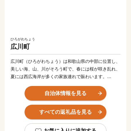
ひろがわちょう
広川町
広川町（ひろがわちょう）は和歌山県の中部に位置し、
美しい海、山、川がそろう町で、春には桜が咲き乱れ、
夏には西広海岸が多くの家族連れで賑わいます。
そんな自然豊かな町で生まれる特産物には作り手の愛情
が込められており、特に有田みかんは広川町の名産品の
自治体情報を見る
一つです。他にも、有田みかんなど柑橘類をはじめとし
た果物やその加工品、干物、ヒノキの日用品などが真心
すべての返礼品を見る
込めて作られています。
また、「稲むらの火」の逸話でも有名で、「稲むらの火
の館」やその周辺の街並み、国の史跡にも登録されてい
お気に入りに追加する