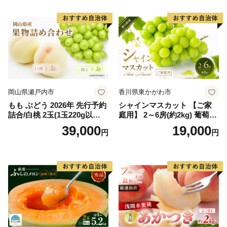
岡山県瀬戸内市
香川県東かがわ市
もも ぶどう 2026年 先行予約
シャインマスカット 【ご家
詰合/白桃 2玉(1玉220g以
庭用】 2～6房(約2kg) 葡萄 ぶ
上)・シャインマスカット 晴
どう ブドウ フルーツ 果物 く
39,000
19,000
円
円
王 2房(1房480g以上) 化粧箱
だもの 果実 旬の果物 旬のフ
入り 岡山県産 国産 フルーツ
ルーツ 香川 香川県 東かがわ
果物 ギフト
市