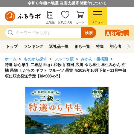
令和８年熊本地震 災害支援寄付受付について
上限額
お気に入り
カート
メニュー
検索
トップ
ランキング
返礼品一覧
まち一覧
特集
初心者ガイド
ホーム
ものから探す
フルーツ類
みかん・柑橘類
特選 ゆら早生 二級品 5kg / 和歌山 有田 広川 ゆら早生 早生みかん 柑
橘 果物 くだもの ギフト フルーツ 果実 ※2026年10月下旬～11月中旬
頃に順次発送予定【hkt003-c-5】