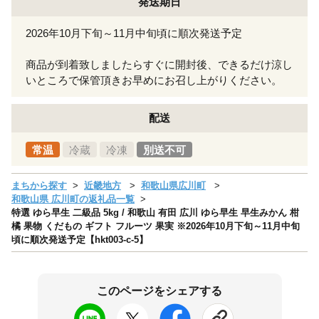
発送期日
2026年10月下旬～11月中旬頃に順次発送予定
商品が到着致しましたらすぐに開封後、できるだけ涼し
いところで保管頂きお早めにお召し上がりください。
配送
常温
冷蔵
冷凍
別送不可
まちから探す
近畿地方
和歌山県広川町
和歌山県 広川町の返礼品一覧
特選 ゆら早生 二級品 5kg / 和歌山 有田 広川 ゆら早生 早生みかん 柑
橘 果物 くだもの ギフト フルーツ 果実 ※2026年10月下旬～11月中旬
頃に順次発送予定【hkt003-c-5】
このページをシェアする