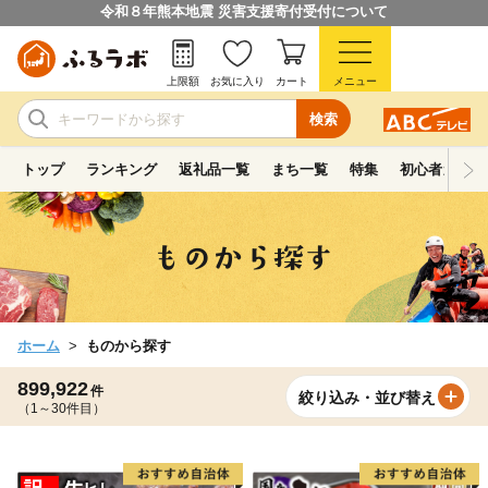
令和８年熊本地震 災害支援寄付受付について
上限額
お気に入り
カート
メニュー
検索
トップ
ランキング
返礼品一覧
まち一覧
特集
初心者ガイド
ホーム
ものから探す
899,922
件
絞り込み・並び替え
（1～30件目）