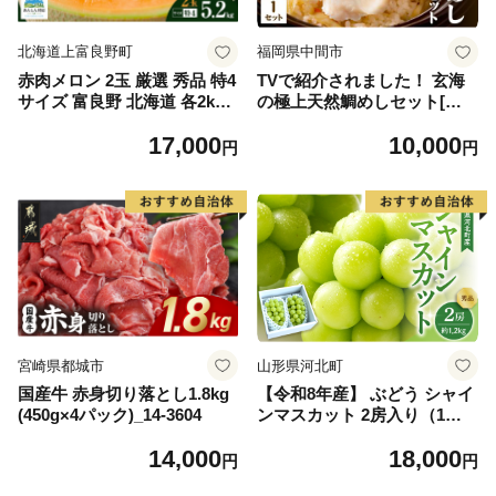
北海道上富良野町
福岡県中間市
赤肉メロン 2玉 厳選 秀品 特4
TVで紹介されました！ 玄海
サイズ 富良野 北海道 各2kg
の極上天然鯛めしセット[鯛
～2.6kg 2玉 セット ファーム
の切身、だし汁、鯛茶漬け用
17,000
10,000
富良野 メロン めろん 果物 く
だし]【010-0001】
円
円
だもの フルーツ デザート 旬
の果物 旬のフルーツ
宮崎県都城市
山形県河北町
国産牛 赤身切り落とし1.8kg
【令和8年産】 ぶどう シャイ
(450g×4パック)_14-3604
ンマスカット 2房入り（1房6
00g前後） 秀品 山形県河北町
14,000
18,000
産【山形eLab】 ka074-023-r
円
円
8