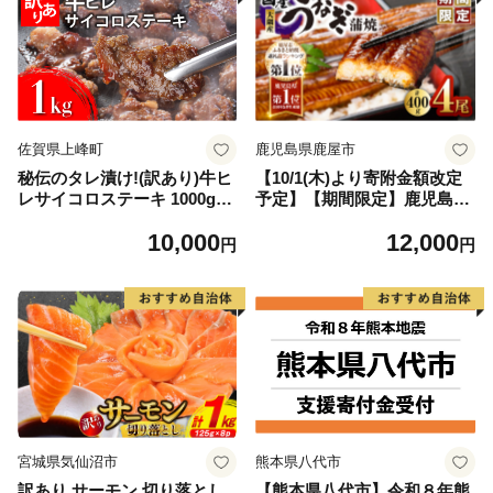
佐賀県上峰町
鹿児島県鹿屋市
秘伝のタレ漬け!(訳あり)牛ヒ
【10/1(木)より寄附金額改定
レサイコロステーキ 1000g
予定】【期間限定】鹿児島県
【B-1098-AS】
大隅産うなぎ蒲焼4尾（400
10,000
12,000
g） KN007-023
円
円
宮城県気仙沼市
熊本県八代市
訳あり サーモン 切り落とし
【熊本県八代市】令和８年熊