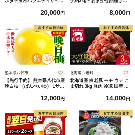
ホタテ玉冷バラエティサイズ
芋約3kg＋おまかせ品種さつ
(1kg)｜ 訳あり サイズ不揃い
まいも 合計約3.2kg｜さつ
20,000
8,000
まいも サツマイモ さつま芋
円
円
焼き芋 やきいも 冷凍 冷凍焼
き芋 訳あり 訳アリ 紅はるか
茨城県 行方市(EY-25)
熊本県八代市
北海道白老町
【先行予約】 熊本県八代市産
北海道産 白老豚 モモ ウデ こ
晩白柚 （ばんぺいゆ） Lサイ
ま切れ 3kg 豚肉 冷凍 国産 ス
ズ 2玉 柑橘 みかん 果物 くだ
ライス 切り落とし 小間切れ
12,000
14,000
もの フルーツ おやつ 特産 熊
こまぎれ 細切れ
円
円
本県 八代市 【2026年12月上
旬より順次発送】