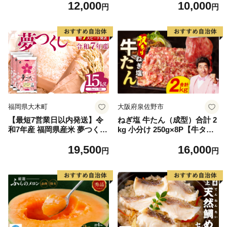
12,000
10,000
毛和牛 ブランド牛 九州 ハン
円
円
バーグ 牛肉 豚肉 国産 お弁当
おかず 惣菜 おすすめ 人気】
(H083106)
福岡県大木町
大阪府泉佐野市
【最短7営業日以内発送】令
ねぎ塩 牛たん（成型）合計 2
和7年産 福岡県産米 夢つくし
kg 小分け 250g×8P【牛タン
15kg 精米 ※北海道・沖縄・
牛肉 焼肉用 薄切り 訳あり サ
19,500
16,000
離島は配送不可
イズ不揃い】
円
円