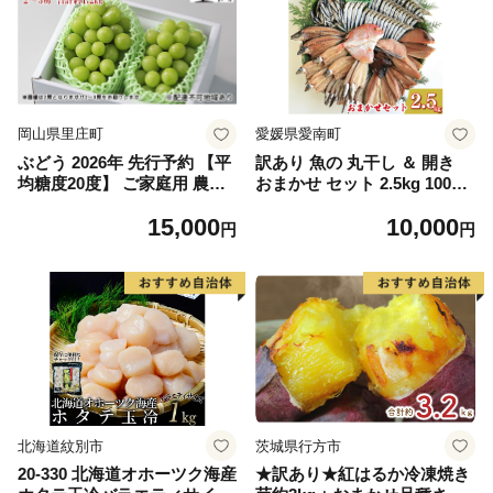
岡山県里庄町
愛媛県愛南町
ぶどう 2026年 先行予約 【平
訳あり 魚の 丸干し ＆ 開き
均糖度20度】 ご家庭用 農家
おまかせ セット 2.5kg 10000
こだわりの シャイン マスカ
円 魚 海鮮 干物 無添加 ひも
15,000
10,000
ット 2～3房 合計約1.2kg ブ
の ひらき 詰め合わせ 冷凍 丸
円
円
ドウ 葡萄 岡山県産 国産 フル
干し 鯵 アジ 鯖 さば サバ 鰹
ーツ 果物 【 Nini farm 農家
かつお カツオ 鯛 たい タイ
直送 】
鰯 いわし イワシ 切り身 おつ
まみ おかず 惣菜 人気 珍味
グルメ 規格外 国産 新鮮 魚介
天然 乾き物 乾物 酒のあて 旬
季節 お中元 お歳暮 母の日 父
の日 武久海産 愛南町 愛媛県
北海道紋別市
茨城県行方市
20-330 北海道オホーツク海産
★訳あり★紅はるか冷凍焼き