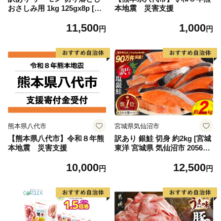
おさしみ用 1kg 125gx8p [足
本地震 災害支援
利本店 宮城県 気仙沼市 2056
11,500
1,000
4313] 魚 魚介類 鮭 お刺し身
円
円
刺し身 刺身 生 生食 個包装
チリ銀鮭 銀鮭 海鮮 海鮮丼 魚
介
熊本県八代市
宮城県気仙沼市
【熊本県八代市】令和８年熊
訳あり 銀鮭 切身 約2kg [宮城
本地震 災害支援
東洋 宮城県 気仙沼市 205649
91] 鮭 魚介類 海鮮 訳アリ 規
10,000
12,500
格外 不揃い さけ サケ 鮭切身
円
円
シャケ 切り身 冷凍 家庭用 お
かず 弁当 支援 サーモン 銀鮭
切り身 魚 わけあり