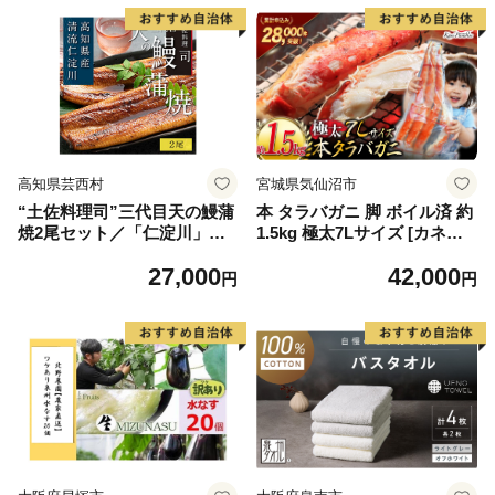
高知県芸西村
宮城県気仙沼市
“土佐料理司”三代目天の鰻蒲
本 タラバガニ 脚 ボイル済 約
焼2尾セット／「仁淀川」水
1.5kg 極太7Lサイズ [カネダ
系の地下水使用 完全無投薬養
イ 宮城県 気仙沼市 2056432
27,000
42,000
殖 国産・高知県産〈高知市共
6] カニ かに 蟹 たらばがに た
円
円
通返礼品〉うなぎ 真空パック
らば蟹 タラバ蟹 たらば タラ
（ウナギう・たれセット）
バ ボイル