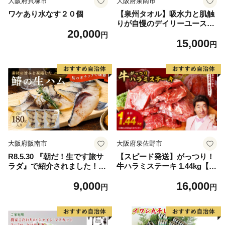
大阪府貝塚市
大阪府泉南市
ワケあり水なす２０個
【泉州タオル】吸水力と肌触
りが自慢のデイリーユースバ
20,000
スタオル オフホワイト・ライ
円
15,000
トグレー 4枚【配送不可地
円
域：北海道・沖縄・離島】
【039D-268】
大阪府阪南市
大阪府泉佐野市
R8.5.30 『朝だ！生です旅サ
【スピード発送】がっつり！
ラダ』で紹介されました！朝
牛ハラミステーキ 1.44kg【氷
日放送（ABCテレビ） 鰆の
温熟成×特製ダレ 小分け 360
9,000
16,000
生ハム ×3パック（1パックあ
g×4パック 牛肉 すてーき 焼
円
円
たり、約15g × 約4枚入）さ
くだけ 味付き 訳あり 不揃い
わら 燻製 熟成
焼肉 BBQ】