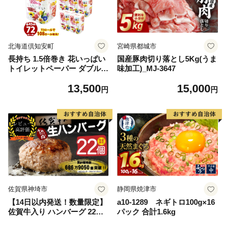
北海道倶知安町
宮崎県都城市
長持ち 1.5倍巻き 花いっぱい
国産豚肉切り落とし5Kg(うま
トイレットペーパー ダブル 4
味加工)_MJ-3647
5ｍ 計72ロール 全18種 花柄
13,500
15,000
プリント ハーブ 香り付き 日
円
円
本製 まとめ買い 防災 常備品
ペーパー エコ 日用雑貨 消耗
品 備蓄 送料無料 北海道 倶知
安町 日用品
佐賀県神埼市
静岡県焼津市
【14日以内発送！数量限定】
a10-1289 ネギトロ100g×16
佐賀牛入り ハンバーグ 22個
パック 合計1.6kg
2.6kg(120g×22個)【佐賀牛 黒