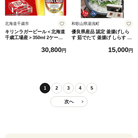
北海道千歳市
和歌山県湯浅町
キリンラガービール＜北海道
優良県産品 認定 釜揚げしら
千歳工場産＞350ml 2ケース
す 茹でたて 釜揚げ しらす 無
（48本）
着色 安心 安全 赤穂の塩 新鮮
30,800
15,000
国産 海の幸 海鮮 魚介 紀州湯
円
円
浅湾直送 まるとも海産 お取
り寄せ 和歌山県 湯浅町 送料
無料_C6035n
1
2
3
4
5
次へ