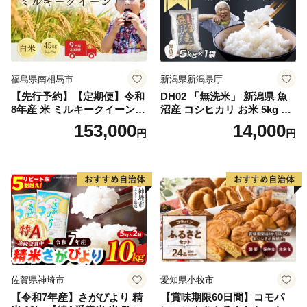
福島県南相馬市
新潟県新潟県庁
【先行予約】【定期便】令和
DH02 「無洗米」 新潟県 魚
8年産 米 ミルキークイーン
沼産 コシヒカリ お米 5kg こ
白米 45kg (5kg×9回) | ミルキ
しひかり 精米 米（お米の美
153,000
14,000
円
円
ークイーン 米5kg 福島 福島
味しい炊き方ガイド付き）
県産 福島産 精米 お米 米 コ
メ 武田ファーム サムランド
福島県 南相馬市 cu006-ae
佐賀県神埼市
愛知県小牧市
【令和7年産】さがびより 精
【賞味期限60日間】コモパ