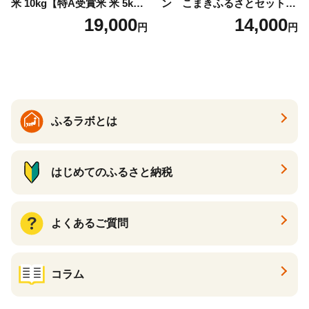
米 10kg【特A受賞米 米 5kg×
ン こまきふるさとセット
2袋 お米 コメ こめ 国産 美味
（24個入り）／災害用備蓄
19,000
14,000
円
円
しい ブランド米 人気 ランキ
保存食 非常食 防災グッズに
ング 増田米穀】(H015224)
も
ふるラボとは
はじめてのふるさと納税
よくあるご質問
コラム