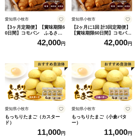
愛知県小牧市
愛知県小牧市
【3ヶ月定期便】【賞味期限6
【2ヶ月に1回 計3回定期便】
0日間】コモパン ふるさと
【賞味期限60日間】コモパ
クロワッサンセット（計90
ン ふるさとクロワッサンセ
42,000
42,000
円
円
個）／災害用備蓄 保存食 非
ット（計90個）／災害用備蓄
常食 防災グッズにも
保存食 非常食 防災グッズに
も
愛知県小牧市
愛知県小牧市
もっちりたまご（カスター
もっちりたまご（小倉バタ
ド）
ー）
11,000
11,000
円
円