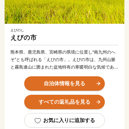
えびのし
えびの市
熊本県、鹿児島県、宮崎県の県境に位置し“南九州のへ
そ”とも呼ばれる「えびの市」。えびの市は、九州山脈
と霧島連山に囲まれた盆地特有の寒暖明白な気候であ
り、雄大な自然と豊富な水の恩恵を存分に受けて育った
農畜産物の宝庫です。
自治体情報を見る
天然記念物である“ノカイドウ”の世界で唯一の自生地で
もあるえびの高原やトレッキングスポットとして人気の
すべての返礼品を見る
韓国岳。加久藤峠や矢岳高原から見下ろす風光明媚な田
園風景は、えびのを象徴する風景の一つです。
また、県下有数の温泉地としても知られ、まちのいたる
お気に入りに追加する
ところに温泉施設が点在しており、各温泉で源泉が異な