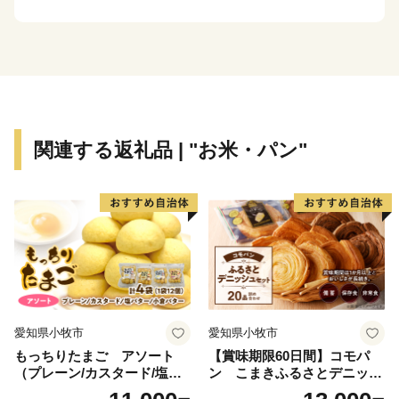
るため、さまざまな泉質の湯を楽しめるのも特徴です。
関連する返礼品 | "お米・パン"
愛知県小牧市
愛知県小牧市
もっちりたまご アソート
【賞味期限60日間】コモパ
（プレーン/カスタード/塩バ
ン こまきふるさとデニッシ
ター/小倉バター）
ュセット（20個入り）／災害