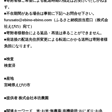
■寄附者様ご希望による配送時期の指定はお受けいたしかねま
す。
■不在期間がある場合は事前に下記へお問合せ下さい。
furusato@ebino-ebino.com（ふるさと納税担当窓口（株式会
社えびの）宛て）
■寄附者様都合による返品・再送は承ることができません。
■発送後の配送先住所変更による転送にかかる送料は寄附者様
負担になります。
■検査
検査済
■産地
宮崎県えびの市
■提供者 株式会社本坊農園
■関連キーワード 米;お米;無農薬;有機栽培;おにぎり;お弁