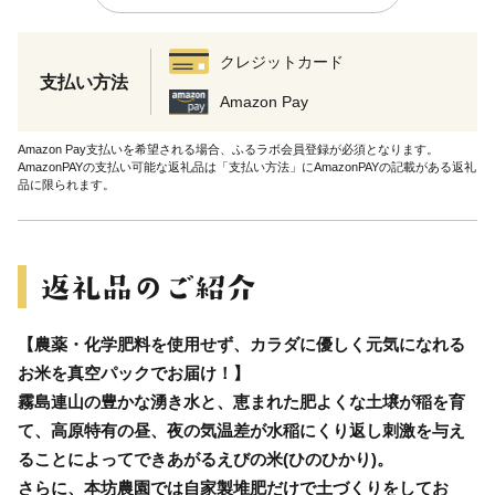
クレジットカード
支払い方法
Amazon Pay
Amazon Pay支払いを希望される場合、ふるラボ会員登録が必須となります。
AmazonPAYの支払い可能な返礼品は「支払い方法」にAmazonPAYの記載がある返礼
品に限られます。
【農薬・化学肥料を使用せず、カラダに優しく元気になれる
お米を真空パックでお届け！】
霧島連山の豊かな湧き水と、恵まれた肥よくな土壌が稲を育
て、高原特有の昼、夜の気温差が水稲にくり返し刺激を与え
ることによってできあがるえびの米(ひのひかり)。
さらに、本坊農園では自家製堆肥だけで土づくりをしてお