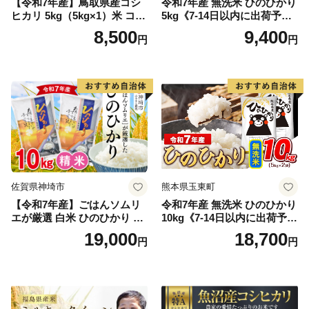
【令和7年産】鳥取県産コシ
令和7年産 無洗米 ひのひかり
ヒカリ 5kg（5kg×1）米 コシ
5kg《7-14日以内に出荷予定
ヒカリ こしひかり お米 白米
(土日祝除く)》コメ 米 無洗米
8,500
9,400
円
円
精米 5キロ おこめ こめ コメ
高レビュー｜人気米 熊本県
真空パック包装 真空包装 長
産米 お米 生活応援米
期保存 単一原料米 鳥取県日
野町産 Elevation
佐賀県神埼市
熊本県玉東町
【令和7年産】ごはんソムリ
令和7年産 無洗米 ひのひかり
エが厳選 白米 ひのひかり 10
10kg《7-14日以内に出荷予定
kg【神埼市産 米 お米 精米 白
(土日祝除く)》コメ 米 無洗米
19,000
18,700
円
円
米 10kg 5kg×2 ひのひかり ブ
令和7年産 高レビュー｜人気
ランド米 食味鑑定士】(H063
米 熊本県産米 お米 生活応援
164)
米