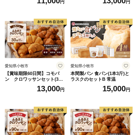
11,000
13,000
円
円
用備蓄 保存食 非常食 防災グ
ッズにも
愛知県小牧市
愛知県小牧市
【賞味期限60日間】コモパ
本間製パン 食パン(1本3斤)と
ン クロワッサンセット(30
ラスクのセットB 常温
個入り)／災害用備蓄 保存食
13,000
15,000
円
円
非常食 防災グッズにも