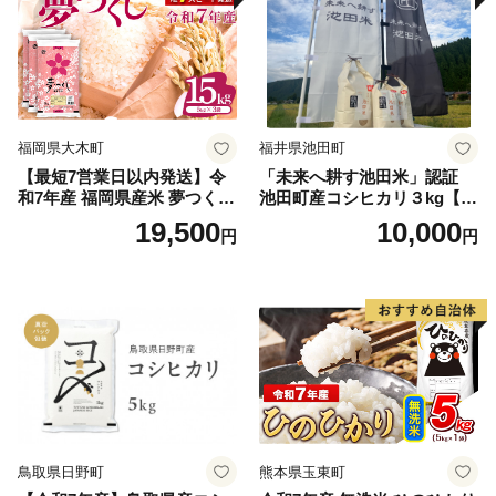
福岡県大木町
福井県池田町
【最短7営業日以内発送】令
「未来へ耕す池田米」認証
和7年産 福岡県産米 夢つくし
池田町産コシヒカリ３kg【お
15kg 精米 ※北海道・沖縄・
1人様につき３セットまで】
19,500
10,000
円
円
離島は配送不可
鳥取県日野町
熊本県玉東町