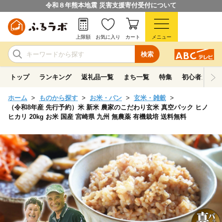
令和８年熊本地震 災害支援寄付受付について
上限額
お気に入り
カート
メニュー
検索
トップ
ランキング
返礼品一覧
まち一覧
特集
初心者ガイド
ホーム
ものから探す
お米・パン
玄米・雑穀
（令和8年産 先行予約）米 新米 農家のこだわり玄米 真空パック ヒノ
ヒカリ 20kg お米 国産 宮崎県 九州 無農薬 有機栽培 送料無料