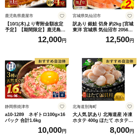
鹿児島県鹿屋市
宮城県気仙沼市
【10/1(木)より寄附金額改定
訳あり 銀鮭 切身 約2kg [宮城
予定】【期間限定】鹿児島県
東洋 宮城県 気仙沼市 205649
大隅産うなぎ蒲焼4尾（400
91] 鮭 魚介類 海鮮 訳アリ 規
12,000
12,500
円
円
g） KN007-023
格外 不揃い さけ サケ 鮭切身
シャケ 切り身 冷凍 家庭用 お
かず 弁当 支援 サーモン 銀鮭
切り身 魚 わけあり
静岡県焼津市
北海道別海町
a10-1289 ネギトロ100g×16
大人気 訳あり 北海道産 冷凍
パック 合計1.6kg
ホタテ 400g ほたて ホタテ
帆立 貝柱 海鮮 魚介類 刺身
10,000
8,000
円
円
大粒 天然 海鮮 ランキング 大
人気 人気 おすすめ 訳あり ）