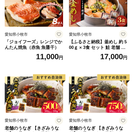
愛知県小牧市
愛知県小牧市
「ジョイフーズ」レンジでか
【ふるさと納税】釜めし 約 5
んたん焼魚（赤魚 魚醤干）
00ｇ × 3食 セット 鮭 老舗 急
速冷凍 レンチン 時短 簡単調
11,000
17,000
円
円
理 食品 加工品 海鮮 手作り
ほくほく ご飯 お弁当 おにぎ
り お茶漬け お取り寄せ お取
り寄せグルメ 愛知県 小牧市
送料無料
愛知県小牧市
愛知県小牧市
老舗のうなぎ 【きざみうな
老舗のうなぎ 【きざみうな