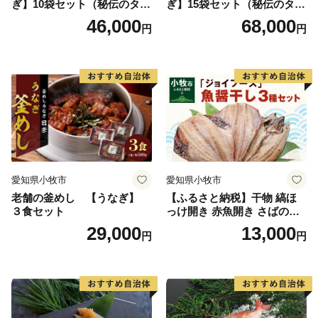
ぎ】10袋セット（秘伝のタレ
ぎ】15袋セット（秘伝のタレ
付）
付）
46,000
68,000
円
円
愛知県小牧市
愛知県小牧市
老舗の釜めし 【うなぎ】
【ふるさと納税】干物 縞ほ
３食セット
っけ開き 赤魚開き さばの開
き 魚醤干し 3種 セット 詰め
29,000
13,000
円
円
合わせ 魚 おかず 肉厚 おいし
い さば 赤魚 縞ホッケ ジョイ
フーズ 魚貝類 お取り寄せ お
取り寄せグルメ 魚醤 ナンプ
ラー 愛知県 小牧市 冷凍 送料
無料