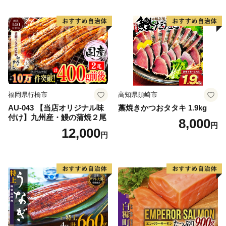
福岡県行橋市
高知県須崎市
AU-043 【当店オリジナル味
藁焼きかつおタタキ 1.9kg
付け】九州産・鰻の蒲焼２尾
8,000
円
12,000
円