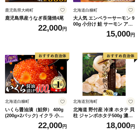
鹿児島県大崎町
北海道白糠町
鹿児島県産うなぎ長蒲焼4尾
大人気 エンペラーサーモン 9
00g 小分け 鮭 サーモン アト
22,000
円
ランティックサーモン 水産
15,000
円
庁長官賞 受賞 さけ シャケ し
ゃけ sake カルパッチョ ソテ
ー レアステーキ 人気 高級 大
満足 美味しい 贈答 生食用 刺
身 お刺身 刺し身 魚介類 海鮮
冷凍 厚切り 薄切り ふるさと
納税 ふるさとチョイス チョ
イス 北海道 白糠町
北海道白糠町
北海道別海町
いくら醤油漬（鮭卵） 400g
北海道 野付産 冷凍 ホタテ 貝
(200g×2パック) イクラ 小分
柱 ジャンボホタテ500g 濃厚
け いくら醤油漬 鮭いくら い
な旨味と甘み （ほたて ホタ
22,000
18,000
円
円
くら醤油漬け 鮭 鮭卵 ikura
テ 帆立 貝柱 ホタテ貝柱 大玉
醤油いくら 冷凍いくら いく
大粒 北海道 別海 野付 ふるさ
ら北海道 醤油鮭いくら 人気
と納税）