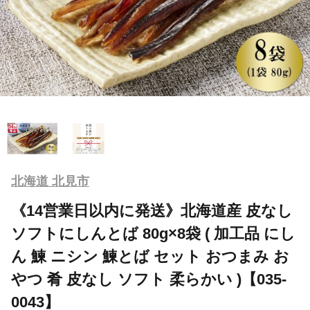
北海道 北見市
《14営業日以内に発送》北海道産 皮なし
ソフトにしんとば 80g×8袋 ( 加工品 にし
ん 鰊 ニシン 鰊とば セット おつまみ お
やつ 肴 皮なし ソフト 柔らかい )【035-
0043】