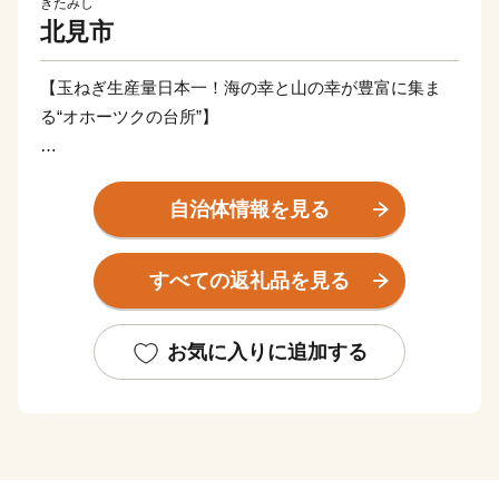
きたみし
北見市
【玉ねぎ生産量日本一！海の幸と山の幸が豊富に集ま
る“オホーツクの台所”】
北見市は北海道の東部に位置するオホーツク圏最大の都
市です。
自治体情報を見る
北海道で一番広く、海の幸と山の幸が豊富に集まる、ま
さにオホーツクの台所。
すべての返礼品を見る
北見市の特産品には、農産物では生産量日本一の玉ねぎ
や白花豆、海産物ではホタテ・牡蠣・サケなどがありま
お気に入りに追加する
す。
「ハッカのまち」としても知られており、世界生産量の
７０％を北見市が担っていた時代もありました。
スポーツでは「カーリングの聖地」とも呼ばれ、多くの
オリンピック選手を輩出しています。