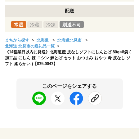
配送
常温
冷蔵
冷凍
別送不可
まちから探す
北海道
北海道北見市
北海道 北見市の返礼品一覧
《14営業日以内に発送》北海道産 皮なしソフトにしんとば 80g×8袋 (
加工品 にしん 鰊 ニシン 鰊とば セット おつまみ おやつ 肴 皮なし ソ
フト 柔らかい )【035-0043】
このページをシェアする