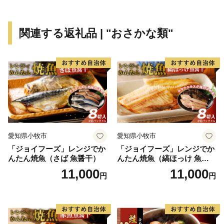
また、北見市の誇る食文化であり、人口当たりの焼肉店
舗数が道内で一番多い「焼肉のまち」としても有名で
関連する返礼品 | "おさかな類"
す。
愛知県小牧市
愛知県小牧市
「ジョイフーズ」レンジでか
「ジョイフーズ」レンジでか
んたん焼魚（さば 魚醤干）
んたん焼魚（縞ほっけ 魚醤
干）
11,000
11,000
円
円