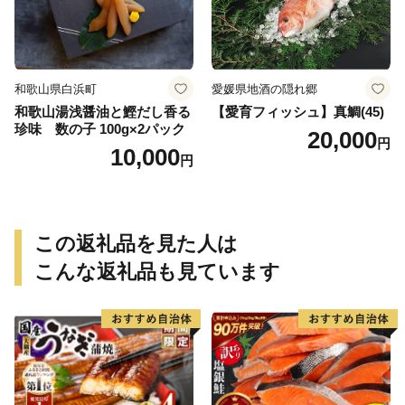
和歌山県白浜町
愛媛県地酒の隠れ郷
和歌山湯浅醤油と鰹だし香る
【愛育フィッシュ】真鯛(45)
珍味 数の子 100g×2パック
20,000
円
10,000
円
この返礼品を見た人は
こんな返礼品も見ています