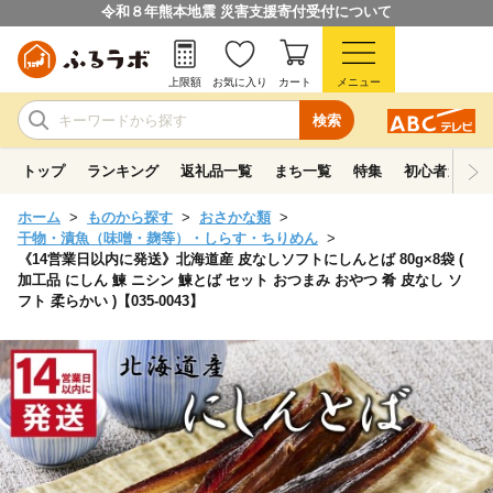
令和８年熊本地震 災害支援寄付受付について
上限額
お気に入り
カート
メニュー
検索
トップ
ランキング
返礼品一覧
まち一覧
特集
初心者ガイド
ホーム
ものから探す
おさかな類
干物・漬魚（味噌・麹等）・しらす・ちりめん
《14営業日以内に発送》北海道産 皮なしソフトにしんとば 80g×8袋 (
加工品 にしん 鰊 ニシン 鰊とば セット おつまみ おやつ 肴 皮なし ソ
フト 柔らかい )【035-0043】