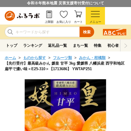
令和８年熊本地震 災害支援寄付受付について
上限額
お気に入り
カート
メニュー
検索
トップ
ランキング
返礼品一覧
まち一覧
特集
初心者ガイド
ホーム
ものから探す
フルーツ類
みかん・柑橘類
【先行受付】最高級みかん 媛皇 甘平 3kg 愛媛県 八幡浜産 西宇和地区
扁平で濃い味＜E25-310＞【1713686】 YWTAP251