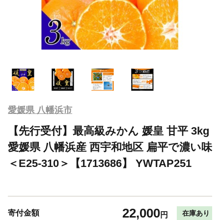
愛媛県 八幡浜市
【先行受付】最高級みかん 媛皇 甘平 3kg
愛媛県 八幡浜産 西宇和地区 扁平で濃い味
＜E25-310＞【1713686】 YWTAP251
22,000
寄付金額
在庫あり
円