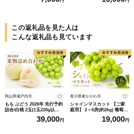
円
円
でに順次発送致します。 / 訳
でに順次発送致します。 / 訳
ありみかん 有田みかん みか
ありみかん 有田みかん みか
ん ミカン 蜜柑 柑橘 温州みか
ん ミカン 蜜柑 柑橘 温州みか
ん 和歌山 ご家庭用
ん 和歌山 ご家庭用
この返礼品を見た人は
こんな返礼品も見ています
岡山県瀬戸内市
香川県東かがわ市
もも ぶどう 2026年 先行予約
シャインマスカット 【ご家
詰合/白桃 2玉(1玉220g以
庭用】 2～6房(約2kg) 葡萄 ぶ
上)・シャインマスカット 晴
どう ブドウ フルーツ 果物 く
39,000
19,000
円
円
王 2房(1房480g以上) 化粧箱
だもの 果実 旬の果物 旬のフ
入り 岡山県産 国産 フルーツ
ルーツ 香川 香川県 東かがわ
果物 ギフト
市