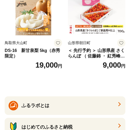
サイズミックス くらもとフ
ァーム 愛南町 愛媛県
鳥取県大山町
山形県朝日町
DS-16 新甘泉梨 5kg（赤秀
＜ 先行予約 ＞ 山形県産 さく
限定）
らんぼ （ 佐藤錦 ・ 紅秀峰
） ご家庭用 M以上 700g 【20
19,000
9,000
円
円
26年6月下旬から7月上旬発
送】 山形県 果物 フルーツ 初
夏 夏 送料無料
ふるラボとは
はじめてのふるさと納税