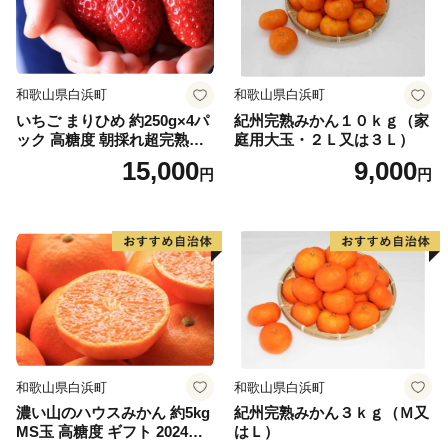
和歌山県白浜町
和歌山県白浜町
いちご まりひめ 約250g×4パ
紀州完熟みかん１０ｋｇ（家
ック 高糖度 朝採れ超完熟ま
庭用大玉・２Ｌ又は３Ｌ）
りひめ 1月以降発送分
15,000
9,000
円
円
和歌山県白浜町
和歌山県白浜町
濃い山のハウスみかん 約5kg
紀州完熟みかん３ｋｇ（Ｍ又
MS玉 高糖度 ギフト 2024年7
はＬ）