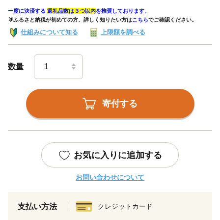
一度に決済する
返礼品数は３つ以内
を推奨しております。
🔰ふるさと納税が初めての方、詳しく知りたい方は
こちら
でご確認ください。
仕組みについて知る
上限額を調べる
数量
寄付する
お気に入りに追加する
お問い合わせについて
支払い方法
クレジットカード