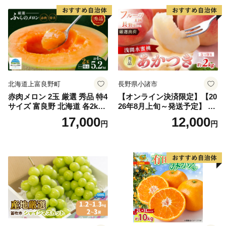
北海道上富良野町
長野県小諸市
赤肉メロン 2玉 厳選 秀品 特4
【オンライン決済限定】【20
サイズ 富良野 北海道 各2kg
26年8月上旬～発送予定】 先
～2.6kg 2玉 セット ファーム
行予約 「浅間水蜜桃プレミ
17,000
12,000
円
円
富良野 メロン めろん 果物 く
アム」 もも あかつき 秀品 約
だもの フルーツ デザート 旬
2kg 5～9玉 贈答品 ふるさと
の果物 旬のフルーツ
納税 果物 桃 フルーツ モモ
果肉 長野県産 小諸市