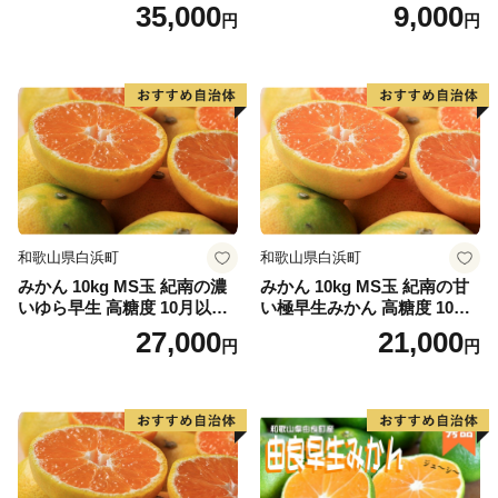
月以降発送分
35,000
9,000
円
円
和歌山県白浜町
和歌山県白浜町
みかん 10kg MS玉 紀南の濃
みかん 10kg MS玉 紀南の甘
いゆら早生 高糖度 10月以降
い極早生みかん 高糖度 10月
発送 マルチ被覆栽培
以降発送 マルチ被覆栽培
27,000
21,000
円
円