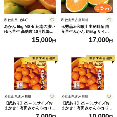
和歌山県白浜町
和歌山県古座川町
みかん 5kg MS玉 紀南の濃い
≪秀品≫和歌山由良町産 由
ゆら早生 高糖度 10月以降発
良早生みかん 約5kg サイズお
送 マルチ被覆栽培
まかせ【sml106C】
15,000
17,000
円
円
和歌山県古座川町
和歌山県古座川町
【訳あり】2S～3Lサイズお
【訳あり】2S～3Lサイズお
まかせ！有田みかん 6kg+1kg
まかせ！有田みかん 8kg+2kg
保証分 11月から12月下旬ま
保証分 11月から12月下旬ま
7,000
10,000