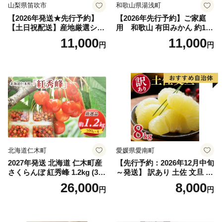
山梨県笛吹市
和歌山県湯浅町
【2026年発送★先行予約】
【2026年先行予約】ご家庭
【土日祝配送】産地厳選シャ
用 和歌山 有田みかん 約10k
インマスカット1.2kg～1.3kg
g (2L、3Lサイズ)【湯浅町】
11,000
11,000
円
円
（2房～3房）※沖縄・離島配
_ZJ6079
送不可※ 106-003-sku02-26y
｜シャインマスカット 発送
笛吹市 山梨県 フルーツ 果物
ぶどう 葡萄 大粒 シャインマ
スカット おすすめ シャイン
マスカット 贈答 ギフト 産地
笛吹市 シャインマスカット
笛吹 葡萄 国産 ぶどう 人気
国産 1.2kg 先行｜
北海道仁木町
愛媛県愛南町
2027年発送 北海道 仁木町産
【先行予約：2026年12月中旬
さくらんぼ 紅秀峰 1.2kg (300
～発送】 訳あり 土佐 文旦 8k
g×4パック) Lサイズ以上 旬
g (Mサイズ以上サイズミック
26,000
8,000
円
円
桜桃 産地直送 サクランボ チ
ス) 8000円 わけあり ぶんた
ェリー フルーツ 果物 果物類
ん みかん mikan 蜜柑 ミカン
仁木町 仁木 [松山商店]
土佐文旦 家庭用 産地直送 国
産 農家直送 期間限定 特産品