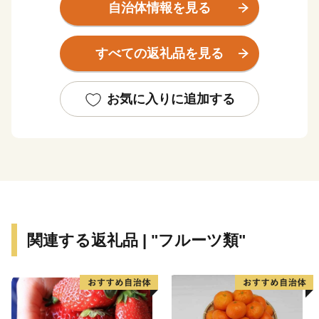
迫る地形で平坦地が少なく、岬と入り江が交錯した風光
自治体情報を見る
明媚な景観をなしています。
すべての返礼品を見る
みかん栽培は、明治の中頃から始まったといわれ、
100年の歴史を有するとともに、その品質の良さは全国
的に有名です。また、トロール漁業を核とする水産業も
お気に入りに追加する
盛んで、西日本有数の水揚高を誇る水産市場は、大消費
地への水産物供給基地として重要な役割を果たしていま
す。
関連する返礼品 | "フルーツ類"