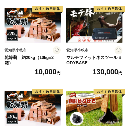
一つに数えられています。また、山里の静かで集中でき
る環境の中、手作りの工芸品や加工食品が製造されてお
り、職人たちが住む「クラフト」のまちです。
伊予市の西部の海岸線沿いを中心に広がる双海町は、
「しずむ夕日が立ち止まる町」として、伊予灘に沈む美
愛知県小牧市
愛知県小牧市
しい夕日を活かしたまちづくりに取り組んできました。
乾燥薪 約20kg（10kg×2
マルチフィットネスツール B
水産業が盛んな地域で、中でも下灘漁港で水揚げされる
箱）
ODYBASE
ハモが有名です。他にタイ、サワラ、マナガツオ、イワ
10,000
130,000
円
円
シなどの様々な魚介類が水揚げされています。双海町に
は恋人の聖地として知られる双海シーサイド公園、海に
最も近い駅として知られ、度々テレビで紹介される有名
観光地となった下灘駅があり、夏を中心として多くの方
でにぎわっています。
三者三様の風土、文化が融和する伊予市にぜひ一度お越
しください。