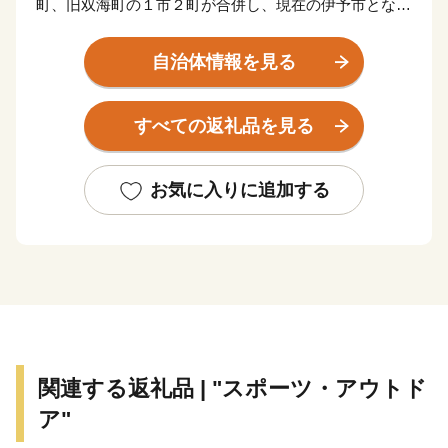
町、旧双海町の１市２町が合併し、現在の伊予市となり
ました。県庁所在地の松山市からも近く、松山空港から
車で２５分ほど。アクセスも良く住みやすいまちです。
自治体情報を見る
伊予市の中心地郡中（ぐんちゅう）は商人の町として栄
すべての返礼品を見る
え、大手の鰹節企業の工場や、小さな乾物商店までそろ
う出汁文化のまちです。８月に開催される伊予彩（いよ
さい）まつりでは県下でも有数の規模の花火大会が行わ
お気に入りに追加する
れ、多くの人でにぎわいます。郡中から少し離れた山沿
いでは、稲作や果樹栽培が盛んです。柑橘はもちろん、
キウイフルーツやびわの産地として知られています。
伊予市の南部にあたる中山町はのどかな里山の恵み豊か
なまちです。農林業が盛んで栗を中心として様々な作物
が栽培されています。特に栗の産地としては有名で、か
関連する返礼品 | "スポーツ・アウトド
つては三代将軍徳川家光公に献上され、大変称賛された
ア"
ことが記録に残っています。中山町の栗の中で、厳しい
基準をクリアしたものが中山栗と呼ばれ、日本三大栗の