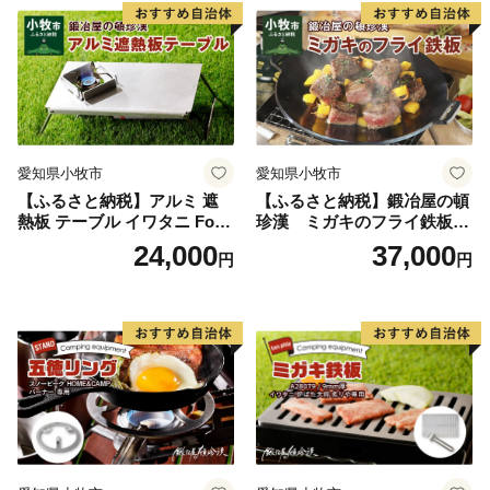
用品 キャンプギア 鉄板料理
日本製
日本製 愛知県 送料無料
愛知県小牧市
愛知県小牧市
【ふるさと納税】アルミ 遮
【ふるさと納税】鍛冶屋の頓
熱板 テーブル イワタニ Fore
珍漢 ミガキのフライ鉄板
Winds Micro Camp Stove F
F220S アウトドア キャンプ
24,000
37,000
円
円
W-MS01専用 折り畳みテーブ
ソロ ソロキャンプ グランピ
ル コンパクト 軽量 堅牢 風防
ング BBQ フライパン 調理器
用切板 アウトドア キャンプ
具 ミガキ鉄板 日本製
ソロ ソロキャンプ グランピ
ング バーナー 風防 鍛冶屋の
頓珍漢 愛知県 小牧市 送料無
料