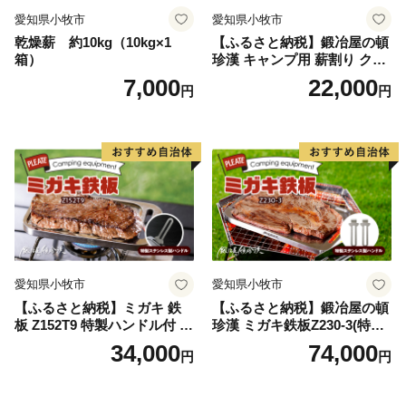
愛知県小牧市
愛知県小牧市
乾燥薪 約10kg（10kg×1
【ふるさと納税】鍛冶屋の頓
箱）
珍漢 キャンプ用 薪割り クサ
ビ 簡単に割れる 転びにくい
7,000
22,000
円
円
ソロキャンプ 女性 お子様 黒
色塗装 国内 自社工場 手作り
おうち時間 アウトドア お取
り寄せ 愛知県 小牧市 送料無
料
愛知県小牧市
愛知県小牧市
【ふるさと納税】ミガキ 鉄
【ふるさと納税】鍛冶屋の頓
板 Z152T9 特製ハンドル付 鍛
珍漢 ミガキ鉄板Z230-3(特製
冶屋の頓珍漢 メスティン収
ハンドル付)キャンプ アウト
34,000
74,000
円
円
納可能 キャンプ アウトドア
ドア BBQ グランピング 極厚
BBQ グランピング ソロキャ
溝加工 アウトドア用品 キャ
ンプ 極厚 溝加工 アウトドア
ンプギア ソロ ソロキャンプ