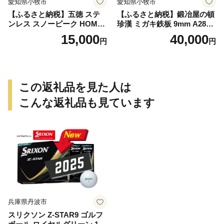
愛知県小牧市
愛知県小牧市
【ふるさと納税】五徳 ステ
【ふるさと納税】鍛冶屋の頓
ンレス スノーピーク HOME
珍漢 ミガキ鉄板 9mm A280T
&CAMP バーナー専用 専用
9 イワタニ 炉ばた大将 炙り
15,000
40,000
円
円
五徳 軽量 変形しにくい ずれ
や 専用 キャンプ ステンレス
にくい 滑り止め加工 錆びに
製ハンドル 栓抜き 簡易包装
くい 水洗い 曲げ加工 鍛冶屋
純国産製品 おうち時間 アウ
の頓珍漢 日本製 アウトドア
トドア お取り寄せ 送料無料
キャンプ 送料無料
この返礼品を見た人は
こんな返礼品も見ています
兵庫県丹波市
スリクソン Z-STAR9 ゴルフ