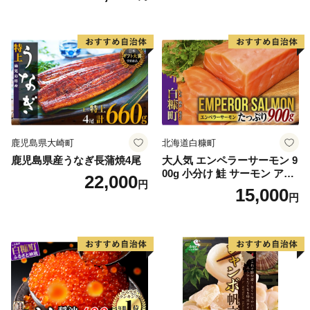
鹿児島県大崎町
北海道白糠町
鹿児島県産うなぎ長蒲焼4尾
大人気 エンペラーサーモン 9
00g 小分け 鮭 サーモン アト
22,000
円
ランティックサーモン 水産
15,000
円
庁長官賞 受賞 さけ シャケ し
ゃけ sake カルパッチョ ソテ
ー レアステーキ 人気 高級 大
満足 美味しい 贈答 生食用 刺
身 お刺身 刺し身 魚介類 海鮮
冷凍 厚切り 薄切り ふるさと
納税 ふるさとチョイス チョ
イス 北海道 白糠町