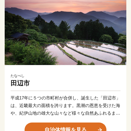
たなべし
田辺市
平成17年に５つの市町村が合併し、誕生した「田辺市」
は、近畿最大の面積を誇ります。黒潮の恩恵を受けた海
や、紀伊山地の雄大な山々など様々な自然あふれるまち
です。「紀伊山地の霊場と参詣道」として世界文化遺産
に登録されている熊野古道、里山の恩恵を活かした持続
自治体情報を見る