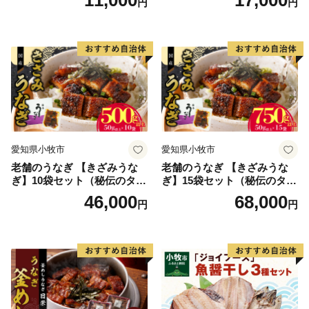
11,000
17,000
円
円
理 食品 加工品 海鮮 手作り
ほくほく ご飯 お弁当 おにぎ
り お茶漬け お取り寄せ お取
り寄せグルメ 愛知県 小牧市
送料無料
愛知県小牧市
愛知県小牧市
老舗のうなぎ 【きざみうな
老舗のうなぎ 【きざみうな
ぎ】10袋セット（秘伝のタレ
ぎ】15袋セット（秘伝のタレ
付）
付）
46,000
68,000
円
円