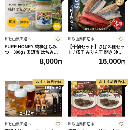
和歌山県 贈答 ギフト ご家庭
【gtr001】
和歌山県田辺市
和歌山県田辺市
PURE HONEY 純粋はちみ
【干物セット】さば３種セッ
つ 300g / 田辺市 はちみつ
ト / 桜干 みりん干 開き 冷凍
ハチミツ 蜂蜜 無添加 国産
魚介類 焼き魚 食べ比べ サバ
8,000
16,000
円
円
【nts005-1】
鯖 和歌山県 田辺市【mst011-
1】
和歌山県田辺市
和歌山県田辺市