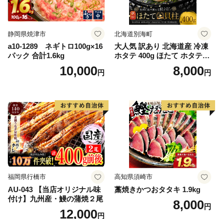
静岡県焼津市
北海道別海町
a10-1289 ネギトロ100g×16
大人気 訳あり 北海道産 冷凍
パック 合計1.6kg
ホタテ 400g ほたて ホタテ
帆立 貝柱 海鮮 魚介類 刺身
10,000
8,000
円
円
大粒 天然 海鮮 ランキング 大
人気 人気 おすすめ 訳あり ）
福岡県行橋市
高知県須崎市
AU-043 【当店オリジナル味
藁焼きかつおタタキ 1.9kg
付け】九州産・鰻の蒲焼２尾
8,000
円
12,000
円