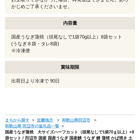
かじめご了承くださいませ。
内容量
国産うなぎ蒲焼（頭尾なしで1袋70g以上）8袋セット
(うなぎ８袋・タレ8袋)
※冷凍便
賞味期限
出荷日より冷凍で 90日
まちから探す
近畿地方
和歌山県田辺市
和歌山県 田辺市の返礼品一覧
国産うなぎ蒲焼 大サイズハーフカット（頭尾なしで1袋70ｇ以上）×8
袋セット / 田辺市 国産 国産うなぎ 国産鰻 うなぎ 鰻 蒲焼 かば焼き 土