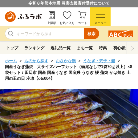
令和８年熊本地震 災害支援寄付受付について
上限額
お気に入り
カート
メニュー
検索
トップ
ランキング
返礼品一覧
まち一覧
特集
初心者ガイド
ホーム
ものから探す
おさかな類
うなぎ・穴子・鱧
国産うなぎ蒲焼 大サイズハーフカット（頭尾なしで1袋70ｇ以上）×8
袋セット / 田辺市 国産 国産うなぎ 国産鰻 うなぎ 鰻 蒲焼 かば焼き 土
用の丑の日 冷凍【ots004】