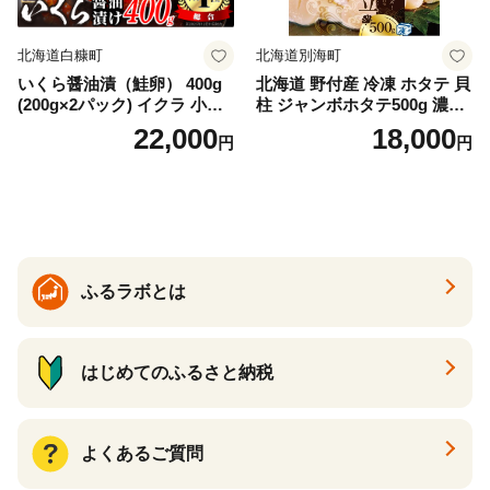
北海道白糠町
北海道別海町
いくら醤油漬（鮭卵） 400g
北海道 野付産 冷凍 ホタテ 貝
(200g×2パック) イクラ 小分
柱 ジャンボホタテ500g 濃厚
け いくら醤油漬 鮭いくら い
な旨味と甘み （ほたて ホタ
22,000
18,000
円
円
くら醤油漬け 鮭 鮭卵 ikura
テ 帆立 貝柱 ホタテ貝柱 大玉
醤油いくら 冷凍いくら いく
大粒 北海道 別海 野付 ふるさ
ら北海道 醤油鮭いくら 人気
と納税）
大好評品 北海道 白糠町
ふるラボとは
はじめてのふるさと納税
よくあるご質問