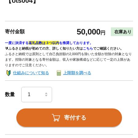
【ots004】
50,000
寄付金額
在庫あり
円
一度に決済する
返礼品数は３つ以内
を推奨しております。
🔰ふるさと納税が初めての方、詳しく知りたい方は
こちら
でご確認ください。
ふるさと納税では原則として自己負担額の2,000円を除いた全額が控除の対象となり
ます。控除の対象となる寄付金額は、収入や家族構成などに応じて一定の上限があ
りますのでご注意ください。
仕組みについて知る
上限額を調べる
数量
寄付する