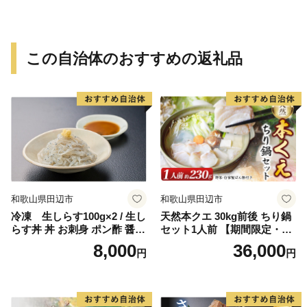
この自治体のおすすめの返礼品
和歌山県田辺市
和歌山県田辺市
冷凍 生しらす100g×2 / 生し
天然本クエ 30kg前後 ちり鍋
らす丼 丼 お刺身 ポン酢 醤油
セット1人前 【期間限定・1/3
小分け シラス 冷凍 生 ギフト
1まで】【お野菜・自家製ぽ
8,000
36,000
円
円
お取り寄せ 和歌山県 田辺市
ん酢付きのくえ】 ※北海
【mst009】
道・沖縄・離島は発送不可 /
鍋 高級 くえ鍋 クエ鍋 野菜
本クエ ポン酢 ぽんず 田辺市