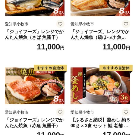
愛知県小牧市
愛知県小牧市
「ジョイフーズ」レンジでか
「ジョイフーズ」レンジでか
んたん焼魚（さば 魚醤干）
んたん焼魚（縞ほっけ 魚醤
干）
11,000
11,000
円
円
愛知県小牧市
愛知県小牧市
「ジョイフーズ」レンジでか
【ふるさと納税】釜めし 約 5
んたん焼魚（赤魚 魚醤干）
00ｇ × 3食 セット 鮭 老舗 急
速冷凍 レンチン 時短 簡単調