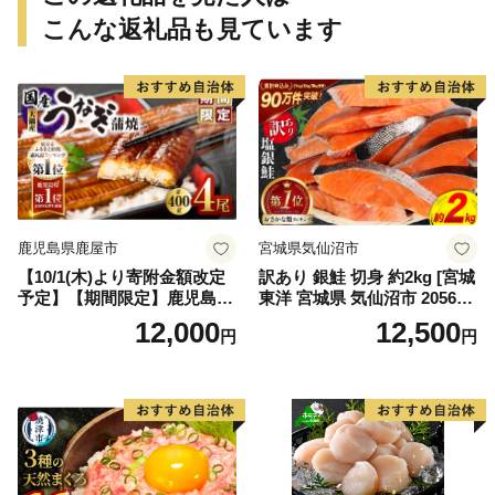
こんな返礼品も見ています
鹿児島県鹿屋市
宮城県気仙沼市
【10/1(木)より寄附金額改定
訳あり 銀鮭 切身 約2kg [宮城
予定】【期間限定】鹿児島県
東洋 宮城県 気仙沼市 205649
大隅産うなぎ蒲焼4尾（400
91] 鮭 魚介類 海鮮 訳アリ 規
12,000
12,500
円
円
g） KN007-023
格外 不揃い さけ サケ 鮭切身
シャケ 切り身 冷凍 家庭用 お
かず 弁当 支援 サーモン 銀鮭
切り身 魚 わけあり