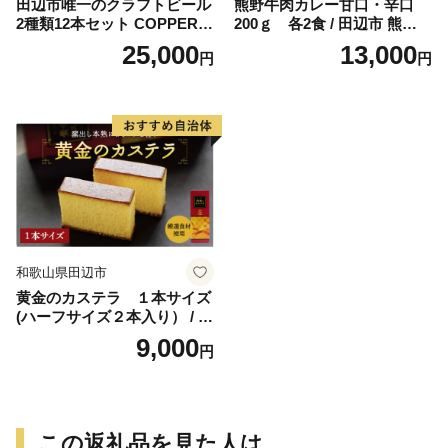
田辺市唯一のクラフトビール
熊野牛肉カレー甘口・辛口
2種類12本セット COPPER
200ｇ 各2食 / 田辺市 熊野牛
（アルコール度数6％）GOL
ブランド牛 牛肉 牛肉カレー
25,000
13,000
円
円
D（アルコール度数5.5％）各
レトルトカレー レトルト レ
330ml×6本 / 田辺市 クラフト
トルト食品 カレー セット 詰
ビール 地ビール 瓶ビール 地
合せ 食べ比べ【oon001】
酒 ボイジャーブルーイング
セット 詰合せ 飲み比べ 父の
日 ギフト プレゼント 贈り物
【bbi012-1】
和歌山県田辺市
黄金のカステラ １本サイズ
(ハーフサイズ２本入り） / 田
辺市 スイーツ カステラ 洋菓
9,000
円
子 黄金 おやつ １本 【ehs00
6-1】
この返礼品を見た人は