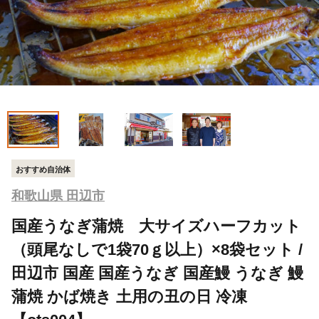
おすすめ自治体
和歌山県 田辺市
国産うなぎ蒲焼 大サイズハーフカット
（頭尾なしで1袋70ｇ以上）×8袋セット /
田辺市 国産 国産うなぎ 国産鰻 うなぎ 鰻
蒲焼 かば焼き 土用の丑の日 冷凍