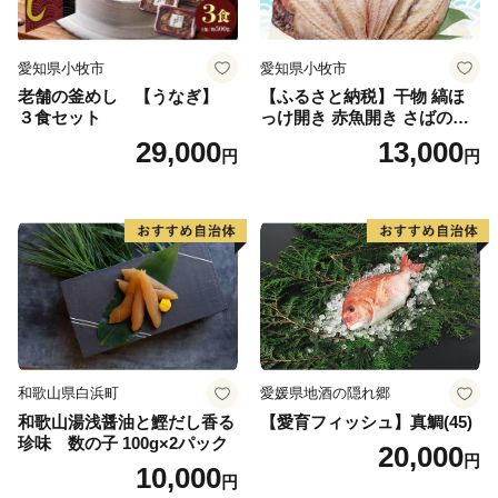
愛知県小牧市
愛知県小牧市
老舗の釜めし 【うなぎ】
【ふるさと納税】干物 縞ほ
３食セット
っけ開き 赤魚開き さばの開
き 魚醤干し 3種 セット 詰め
29,000
13,000
円
円
合わせ 魚 おかず 肉厚 おいし
い さば 赤魚 縞ホッケ ジョイ
フーズ 魚貝類 お取り寄せ お
取り寄せグルメ 魚醤 ナンプ
ラー 愛知県 小牧市 冷凍 送料
無料
和歌山県白浜町
愛媛県地酒の隠れ郷
和歌山湯浅醤油と鰹だし香る
【愛育フィッシュ】真鯛(45)
珍味 数の子 100g×2パック
20,000
円
10,000
円