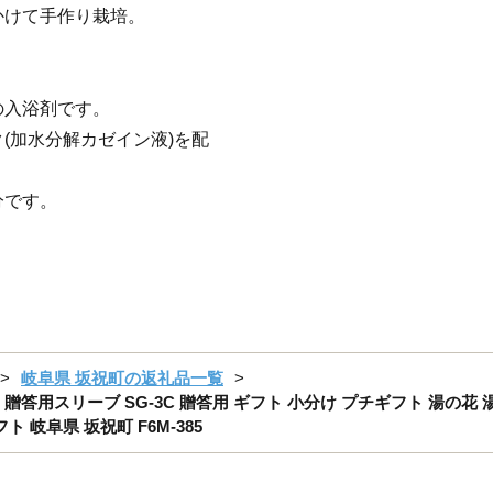
かけて手作り栽培。
の入浴剤です。
(加水分解カゼイン液)を配
分です。
岐阜県 坂祝町の返礼品一覧
 8袋 1箱 贈答用スリーブ SG-3C 贈答用 ギフト 小分け プチギフト 湯
 岐阜県 坂祝町 F6M-385