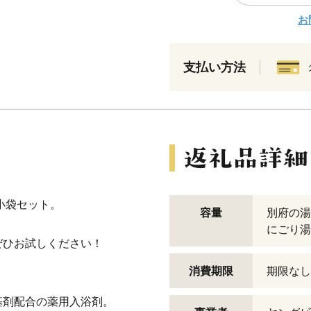
お
支払い方法
小袋セット。
容量
別府の湯 6
にごり湯 5
ぜひお試しください！
消費期限
期限なし
基剤配合の薬用入浴剤。