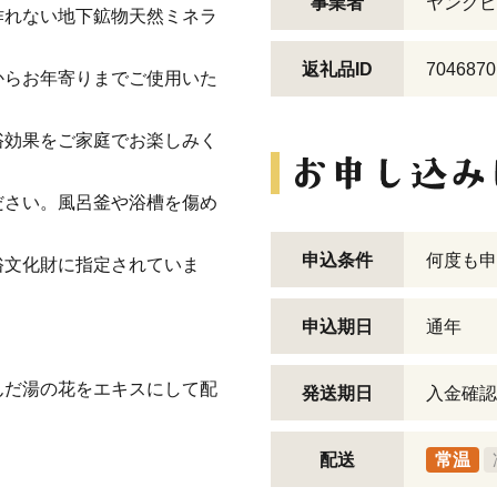
事業者
ヤングビ
作れない地下鉱物天然ミネラ
返礼品ID
7046870
からお年寄りまでご使用いた
浴効果をご家庭でお楽しみく
ださい。風呂釜や浴槽を傷め
申込条件
何度も申
俗文化財に指定されていま
申込期日
通年
んだ湯の花をエキスにして配
発送期日
入金確認
配送
常温