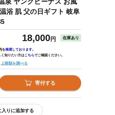
府温泉 ヤングビーナス お風
 温浴 肌 父の日ギフト 岐阜
5
18,000
在庫あり
円
内
を推奨しております。
しく知りたい方は
こちら
でご確認ください。
上限額を調べる
寄付する
に入りに追加する