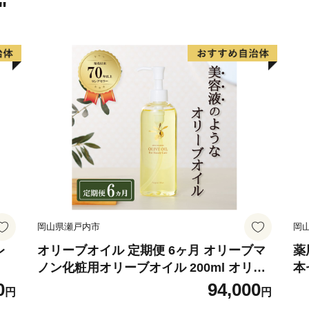
"
岡山県瀬戸内市
岡
レ
オリーブオイル 定期便 6ヶ月 オリーブマ
薬
ノン化粧用オリーブオイル 200ml オリー
本
ブ オイル 美容 スキンケア 化粧用 油 オリ
0
94,000
円
円
ーブ油 お楽しみ