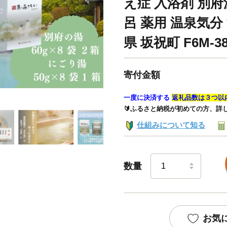
え症 入浴剤 別
呂 薬用 温泉気分
県 坂祝町 F6M-38
寄付金額
一度に決済する
返礼品数は３つ以
🔰ふるさと納税が初めての方、詳
仕組みについて知る
数量
お気