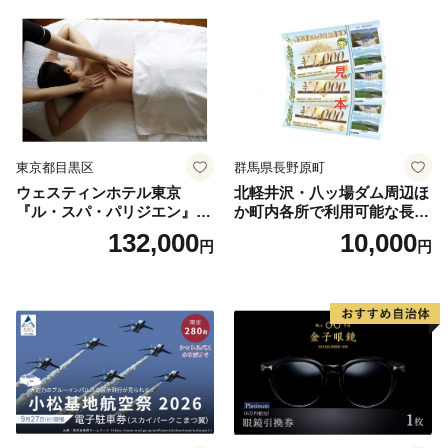
券
東京都目黒区
群馬県長野原町
ウェスティンホテル東京
北軽井沢・八ッ場ダム周辺ほ
『ル・スパ・パリジエン』選
か町内各所で利用可能な長野
べるボディセラピー90分/1名
原町ふるさと感謝券（3,000
132,000
10,000
円
円
円分）【トラベル 観光 旅行
お土産 群馬県 長野原町 北軽
井沢】