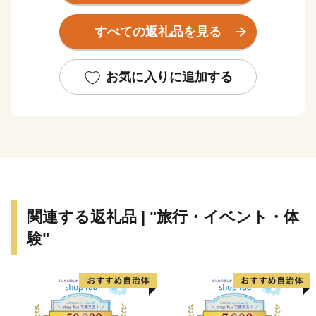
支えたい！」そんな想いを実現するべく、結婚、妊娠、
出産、育児、教育、それぞれのステージに応じたさまざ
すべての返礼品を見る
まな支援策を展開しています。そして、これからも「子
どもを産み、育てるなら龍ケ崎」と思ってもらえるよう
なまちづくりを進めていきます。
お気に入りに追加する
そんな龍ケ崎市は、一大商業のまちとして名を馳せた時
代もあることから、こだわりの職人が作る老舗の品や、
若手職人が新たな風を吹き込み送り出した品々が数多く
あります。それらの品々を、ご寄附へのお礼として贈ら
せていただきます。
関連する返礼品 | "旅行・イベント・体
験"