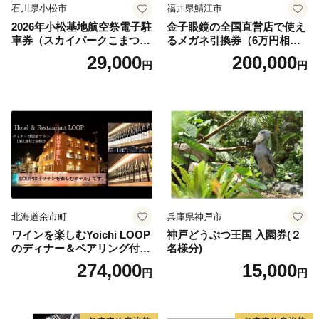
石川県小松市
福井県鯖江市
2026年小松基地航空祭電子駐
金子眼鏡の全国直営店で使え
車券（スカイパークこまつ
るメガネ引換券（6万円相
翼） 駐車場 シャトルバスの
当） Platinum
29,000
200,000
円
円
りばすぐ 石川県 小松市
北海道余市町
兵庫県神戸市
ワインを楽しむYoichi LOOP
神戸どうぶつ王国 入園券(２
のディナー＆ペアリング付宿
名様分)
泊プラン＜デラックスツイン
274,000
15,000
円
円
＞