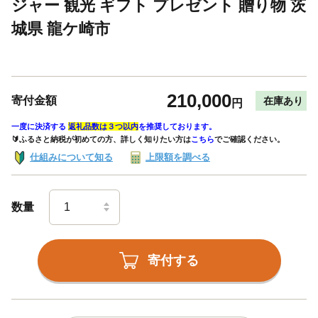
ジャー 観光 ギフト プレゼント 贈り物 茨
城県 龍ケ崎市
210,000
寄付金額
在庫あり
円
一度に決済する
返礼品数は３つ以内
を推奨しております。
🔰ふるさと納税が初めての方、詳しく知りたい方は
こちら
でご確認ください。
仕組みについて知る
上限額を調べる
数量
寄付する