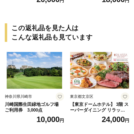
円
円
この返礼品を見た人は
こんな返礼品も見ています
神奈川県川崎市
東京都文京区
川崎国際生田緑地ゴルフ場
【東京ドームホテル】 3階 ス
ご利用券 3,000点
ーパーダイニング リラッサ
ランチブッフェ お食事券 大
10,000
24,000
円
円
人1名様分 関東 東京 ご利用
券 ランチ 昼食 食事券 レスト
ラン ブッフェ 東京都 お食事