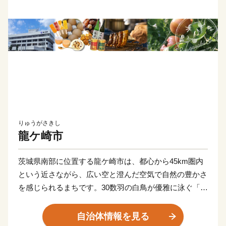
りゅうがさきし
龍ケ崎市
茨城県南部に位置する龍ケ崎市は、都心から45km圏内
という近さながら、広い空と澄んだ空気で自然の豊かさ
を感じられるまちです。30数羽の白鳥が優雅に泳ぐ「牛
久沼」は、龍ケ崎を代表する自然環境のひとつ。
また、「まち全体で子どもを育てたい！そして子育てを
自治体情報を見る