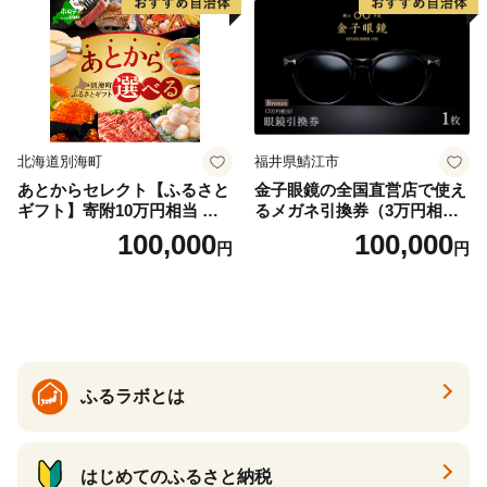
北海道別海町
福井県鯖江市
あとからセレクト【ふるさと
金子眼鏡の全国直営店で使え
ギフト】寄附10万円相当 あ
るメガネ引換券（3万円相
とから選べる！ ギフト いく
当） Bronze
100,000
100,000
円
円
ら ほたて 海鮮 牛肉 別海町
ケーキ アイス （ 後から 選べ
る カタログ カタログポイン
ト カタログギフト あとから
カタログ あとからカタログ
ポイント あとからカタログ
ギフト ふるさと納税 ）
ふるラボとは
はじめてのふるさと納税