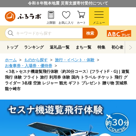
令和８年熊本地震 災害支援寄付受付について
上限額
お気に入り
カート
メニュー
検索
トップ
ランキング
返礼品一覧
まち一覧
特集
初心者ガイド
ホーム
ものから探す
旅行・イベント・体験
お食事券・入場券・優待券
＜3名＞セスナ機遊覧飛行体験〈約30分コース〉(フライトF・G) | 遊覧
飛行 体験 フライト 旅行 利用券 体験 国内 トラベル チケット 飛行 グ
ライダー 3名様 空旅 レジャー 観光 ギフト プレゼント 贈り物 茨城県
龍ケ崎市