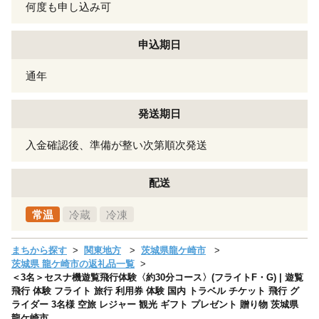
何度も申し込み可
申込期日
通年
発送期日
入金確認後、準備が整い次第順次発送
配送
常温
冷蔵
冷凍
まちから探す
関東地方
茨城県龍ケ崎市
茨城県 龍ケ崎市の返礼品一覧
＜3名＞セスナ機遊覧飛行体験〈約30分コース〉(フライトF・G) | 遊覧
飛行 体験 フライト 旅行 利用券 体験 国内 トラベル チケット 飛行 グ
ライダー 3名様 空旅 レジャー 観光 ギフト プレゼント 贈り物 茨城県
龍ケ崎市