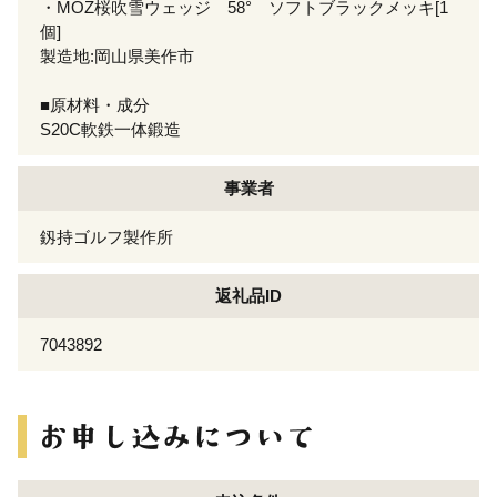
・MOZ桜吹雪ウェッジ 58° ソフトブラックメッキ[1
個]
製造地:岡山県美作市
■原材料・成分
S20C軟鉄一体鍛造
事業者
釼持ゴルフ製作所
返礼品ID
7043892