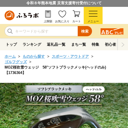
令和８年熊本地震 災害支援寄付受付について
上限額
お気に入り
カート
メニュー
検索
トップ
ランキング
返礼品一覧
まち一覧
特集
初心者ガイド
ホーム
ものから探す
スポーツ・アウトドア
ゴルフグッズ
MOZ桜吹雪ウェッジ 58°ソフトブラックメッキ(ヘッドのみ)
【1736364】