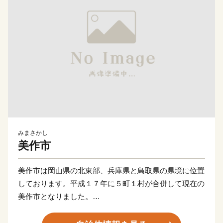
みまさかし
美作市
美作市は岡山県の北東部、兵庫県と鳥取県の県境に位置
しております。平成１７年に５町１村が合併して現在の
美作市となりました。
市内には美人の湯として知られる湯郷温泉や剣豪宮本武
蔵の生誕地、F１開催実績のある岡山国際サーキットや