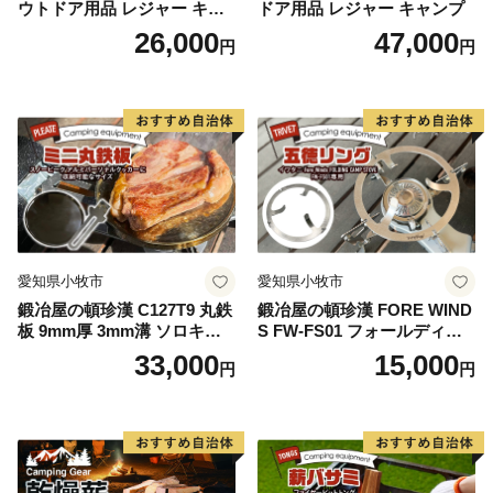
ウトドア用品 レジャー キャ
ドア用品 レジャー キャンプ
ンプ バーベキュー BBQ 五徳
26,000
47,000
円
円
愛知県小牧市
愛知県小牧市
鍛冶屋の頓珍漢 C127T9 丸鉄
鍛冶屋の頓珍漢 FORE WIND
板 9mm厚 3mm溝 ソロキャ
S FW-FS01 フォールディン
ンプ用 専用ハンドル付き ス
グ キャンプストーブ専用 五
33,000
15,000
円
円
ノーピーク アルミパーソナ
徳リング
ルクッカーサイズ