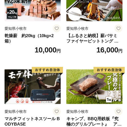
愛知県小牧市
愛知県小牧市
乾燥薪 約20kg（10kg×2
【ふるさと納税】薪バサミ
箱）
ファイヤーピットトング ソ
ロキャンプ用 コンパクト ス
10,000
16,000
円
円
テンレス材 軽量 アウトドア
BBQ グランピング 強度を維
持 掴みやすい工夫 サビに強
い 繰り返し使える 日本製 安
心 鍛冶屋の頓珍漢 愛知県 送
料無料
愛知県小牧市
愛知県小牧市
マルチフィットネスツール B
キャンプ、BBQ用鉄板『究
ODYBASE
極のグリルプレート』 アウ