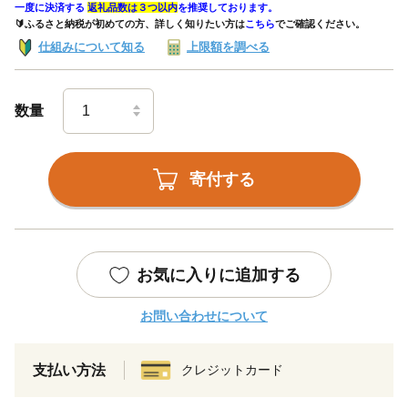
一度に決済する
返礼品数は３つ以内
を推奨しております。
🔰ふるさと納税が初めての方、詳しく知りたい方は
こちら
でご確認ください。
仕組みについて知る
上限額を調べる
数量
寄付する
お気に入りに追加する
お問い合わせについて
支払い方法
クレジットカード