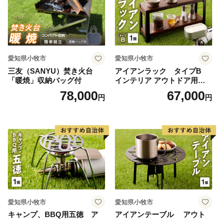
愛知県小牧市
愛知県小牧市
三友（SANYU）焚き火台
アイアンラック タイプB
「暖焼」収納バッグ付
インテリア アウトドア用品
レジャー キャンプ
78,000
67,000
円
円
愛知県小牧市
愛知県小牧市
キャンプ、BBQ用五徳 ア
アイアンテーブル アウト