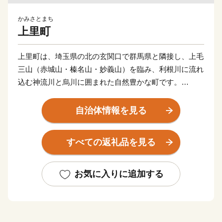
かみさとまち
上里町
上里町は、埼玉県の北の玄関口で群馬県と隣接し、上毛
三山（赤城山・榛名山・妙義山）を臨み、利根川に流れ
込む神流川と烏川に囲まれた自然豊かな町です。
また、JR高崎線神保原駅や、国道17号線・254号線が
自治体情報を見る
あり、交通も非常に便利な場所で、首都圏へのベッドタ
ウンとしても住宅街が形成されてきました。平成27年に
すべての返礼品を見る
は関越自動車道上里スマートインターが開通し、アクセ
スが格段に向上しています。
お気に入りに追加する
返礼品を通じて「上里町の良さ」を感じていただき、
ぜひ一度お越しいただければと思います。