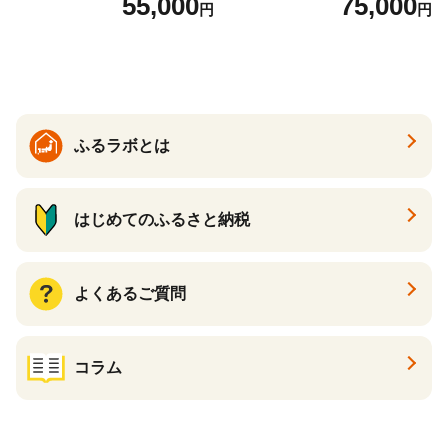
55,000
75,000
円
円
国産 日本製 牛革 黒 革 革製
ックパール 黒真珠
品 手作り 男性 女性 レディー
ス メンズ【ksg1307-bk】【Z
enis】
ふるラボとは
はじめてのふるさと納税
よくあるご質問
コラム