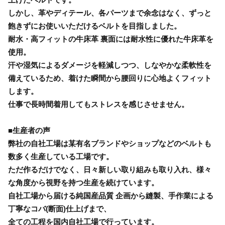
しかし、革やディテール、各パーツまで余念はなく、ずっと
飽きずにお使いいただけるベルトを目指しました。
耐水・高フィットの牛床革 裏面には耐水性に優れた牛床革を
使用。
汗や湿気によるダメージを軽減しつつ、しなやかな柔軟性を
備えているため、着けた瞬間から腰回りに心地よくフィット
します。
仕事で長時間着用してもストレスを感じさせません。
■生産者の声
弊社の自社工場は某有名ブランドやショップなどのベルトも
数多く生産している工場です。
ただ作るだけでなく、日々新しい取り組みも取り入れ、様々
な角度から視野を持つ生産を続けています。
自社工場から届ける純国産品質 企画から縫製、手作業による
丁寧なコバ(断面)仕上げまで、
全ての工程を国内自社工場で行っています。