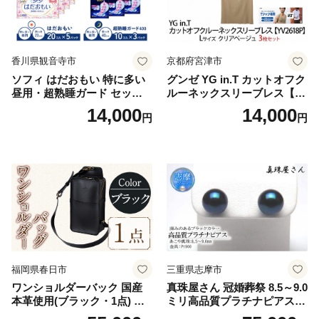
香川県観音寺市
京都府宮津市
ソフィ はだおもい 特に多い
グンゼ YG in.T カットオフク
昼用・超熟睡ガード セット
ルーネックスリーブレス【Y
羽付き ナプキン 生理用品 サ
V2618P】Lサイズ クリアベ
14,000
14,000
円
円
ニタリー ユニ・チャーム
ージュ3枚セット [№5716-04
32]
福岡県春日市
三重県志摩市
ワンショルダーバック 国産
真珠屋さん 冠婚葬祭 8.5～9.0
本革使用(ブラック・1点) 鞄
ミリ高品質プラチナピアス P
バック バッグ カバン レザー
t900 志摩産アコヤ真珠 ブラ