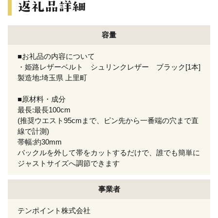
容量
■お礼品の内容について
・姫路レザーベルト シュリンクレザー ブラック[1本]
製造地:埼玉県 上里町
■原材料・成分
最長:最長100cm
(推奨ウエスト95cmまで、ピン先から一番端の穴まで直
線で計測)
帯幅:約30mm
バックルを外して帯をカットするだけで、誰でも簡単に
ジャストサイズへ調節できます
事業者
テンポイント株式会社