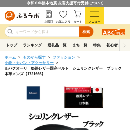
令和８年熊本地震 災害支援寄付受付について
上限額
お気に入り
カート
メニュー
検索
トップ
ランキング
返礼品一覧
まち一覧
特集
初心者ガイド
ホーム
ものから探す
ファッション
小物・カバン・アクセサリー
ルバクオーリ 姫路レザー国産ベルト シュリンクレザー ブラック
本革メンズ【1721666】