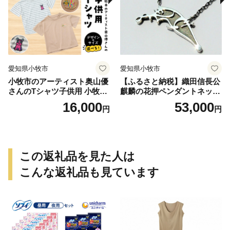
愛知県小牧市
愛知県小牧市
小牧市のアーティスト奥山優
【ふるさと納税】織田信長公
さんのTシャツ子供用 小牧市
麒麟の花押ペンダントネック
制70周年記念
レス
16,000
53,000
円
円
この返礼品を見た人は
こんな返礼品も見ています