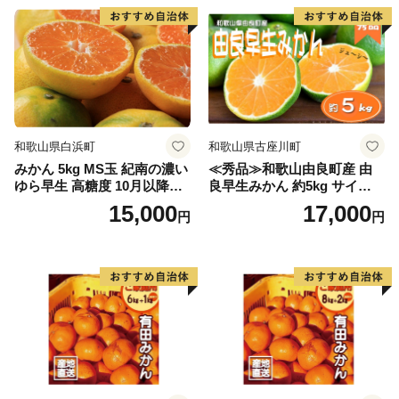
和歌山県白浜町
和歌山県古座川町
みかん 5kg MS玉 紀南の濃い
≪秀品≫和歌山由良町産 由
ゆら早生 高糖度 10月以降発
良早生みかん 約5kg サイズお
送 マルチ被覆栽培
まかせ【sml106C】
15,000
17,000
円
円