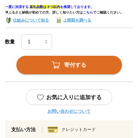
一度に決済する
返礼品数は３つ以内
を推奨しております。
🔰ふるさと納税が初めての方、詳しく知りたい方は
こちら
でご確認ください。
仕組みについて知る
上限額を調べる
数量
寄付する
お気に入りに追加する
お問い合わせについて
支払い方法
クレジットカード