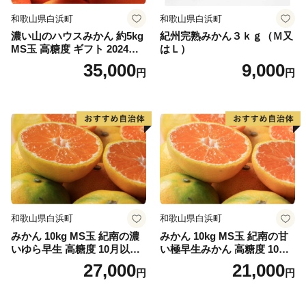
和歌山県白浜町
和歌山県白浜町
濃い山のハウスみかん 約5kg
紀州完熟みかん３ｋｇ（Ｍ又
MS玉 高糖度 ギフト 2024年7
はＬ）
月以降発送分
35,000
9,000
円
円
和歌山県白浜町
和歌山県白浜町
みかん 10kg MS玉 紀南の濃
みかん 10kg MS玉 紀南の甘
いゆら早生 高糖度 10月以降
い極早生みかん 高糖度 10月
発送 マルチ被覆栽培
以降発送 マルチ被覆栽培
27,000
21,000
円
円