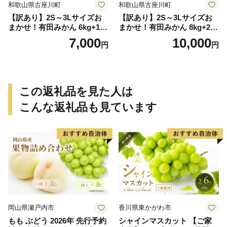
和歌山県古座川町
和歌山県古座川町
【訳あり】2S～3Lサイズお
【訳あり】2S～3Lサイズお
まかせ！有田みかん 6kg+1kg
まかせ！有田みかん 8kg+2kg
保証分 11月から12月下旬ま
保証分 11月から12月下旬ま
7,000
10,000
円
円
でに順次発送致します。 / 訳
でに順次発送致します。 / 訳
ありみかん 有田みかん みか
ありみかん 有田みかん みか
ん ミカン 蜜柑 柑橘 温州みか
ん ミカン 蜜柑 柑橘 温州みか
ん 和歌山 ご家庭用
ん 和歌山 ご家庭用
この返礼品を見た人は
こんな返礼品も見ています
岡山県瀬戸内市
香川県東かがわ市
もも ぶどう 2026年 先行予約
シャインマスカット 【ご家