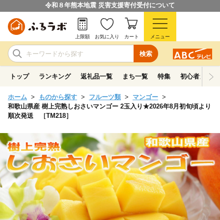
令和８年熊本地震 災害支援寄付受付について
上限額
お気に入り
カート
メニュー
検索
トップ
ランキング
返礼品一覧
まち一覧
特集
初心者ガイド
ホーム
ものから探す
フルーツ類
マンゴー
和歌山県産 樹上完熟しおさいマンゴー 2玉入り★2026年8月初旬頃より
順次発送 ［TM218］