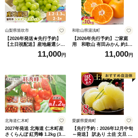
山梨県笛吹市
和歌山県湯浅町
【2026年発送★先行予約】
【2026年先行予約】ご家庭
【土日祝配送】産地厳選シャ
用 和歌山 有田みかん 約10k
インマスカット1.2kg～1.3kg
g (2L、3Lサイズ)【湯浅町】
11,000
11,000
円
円
（2房～3房）※沖縄・離島配
_ZJ6079
送不可※ 106-003-sku02-26y
｜シャインマスカット 発送
笛吹市 山梨県 フルーツ 果物
ぶどう 葡萄 大粒 シャインマ
スカット おすすめ シャイン
マスカット 贈答 ギフト 産地
笛吹市 シャインマスカット
笛吹 葡萄 国産 ぶどう 人気
国産 1.2kg 先行｜
北海道仁木町
愛媛県愛南町
2027年発送 北海道 仁木町産
【先行予約：2026年12月中旬
さくらんぼ 紅秀峰 1.2kg (300
～発送】 訳あり 土佐 文旦 8k