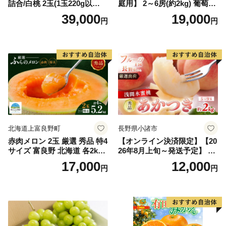
詰合/白桃 2玉(1玉220g以
庭用】 2～6房(約2kg) 葡萄 ぶ
上)・シャインマスカット 晴
どう ブドウ フルーツ 果物 く
39,000
19,000
円
円
王 2房(1房480g以上) 化粧箱
だもの 果実 旬の果物 旬のフ
入り 岡山県産 国産 フルーツ
ルーツ 香川 香川県 東かがわ
果物 ギフト
市
北海道上富良野町
長野県小諸市
赤肉メロン 2玉 厳選 秀品 特4
【オンライン決済限定】【20
サイズ 富良野 北海道 各2kg
26年8月上旬～発送予定】 先
～2.6kg 2玉 セット ファーム
行予約 「浅間水蜜桃プレミ
17,000
12,000
円
円
富良野 メロン めろん 果物 く
アム」 もも あかつき 秀品 約
だもの フルーツ デザート 旬
2kg 5～9玉 贈答品 ふるさと
の果物 旬のフルーツ
納税 果物 桃 フルーツ モモ
果肉 長野県産 小諸市