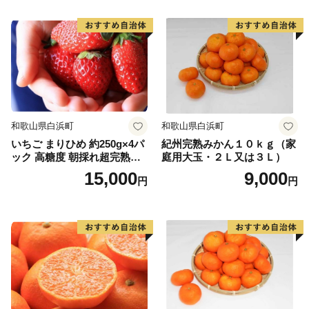
和歌山県白浜町
和歌山県白浜町
いちご まりひめ 約250g×4パ
紀州完熟みかん１０ｋｇ（家
ック 高糖度 朝採れ超完熟ま
庭用大玉・２Ｌ又は３Ｌ）
りひめ 1月以降発送分
15,000
9,000
円
円