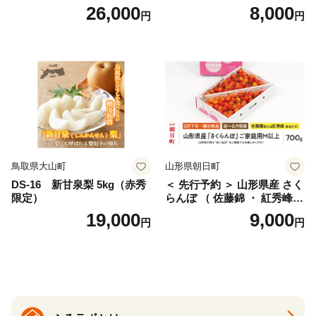
g×4パック) Lサイズ以上 旬
g (Mサイズ以上サイズミック
26,000
8,000
円
円
桜桃 産地直送 サクランボ チ
ス) 8000円 わけあり ぶんた
ェリー フルーツ 果物 果物類
ん みかん mikan 蜜柑 ミカン
仁木町 仁木 [松山商店]
土佐文旦 家庭用 産地直送 国
産 農家直送 期間限定 特産品
サイズミックス くらもとフ
ァーム 愛南町 愛媛県
鳥取県大山町
山形県朝日町
DS-16 新甘泉梨 5kg（赤秀
＜ 先行予約 ＞ 山形県産 さく
限定）
らんぼ （ 佐藤錦 ・ 紅秀峰
） ご家庭用 M以上 700g 【20
19,000
9,000
円
円
26年6月下旬から7月上旬発
送】 山形県 果物 フルーツ 初
夏 夏 送料無料