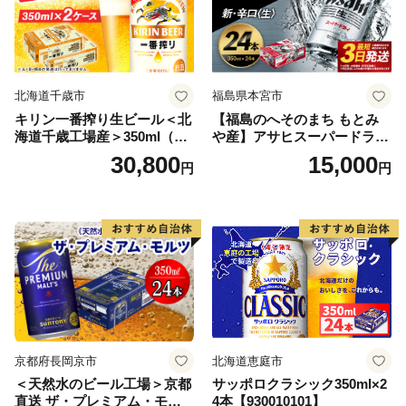
北海道千歳市
福島県本宮市
キリン一番搾り生ビール＜北
【福島のへそのまち もとみ
海道千歳工場産＞350ml（24
や産】アサヒスーパードライ
本） 2ケース
350ml×24本 合計8.4L 1ケー
30,800
15,000
円
円
ス アルコール度数5% 缶ビー
ル お酒 ビール アサヒ スーパ
ードライ super dry 24缶 辛
口 送料無料 カメイ 本宮市
【07214-0206】
京都府長岡京市
北海道恵庭市
＜天然水のビール工場＞京都
サッポロクラシック350ml×2
直送 ザ・プレミアム・モル
4本【930010101】