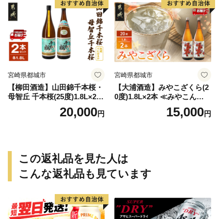
宮崎県都城市
宮崎県都城市
【柳田酒造】山田錦千本桜・
【大浦酒造】みやこざくら(2
母智丘 千本桜(25度)1.8L×2本
0度)1.8L×2本 ≪みやこんじょ
≪みやこんじょ特急便≫_AC
特急便≫_MJ-0771
20,000
15,000
円
円
-0751
この返礼品を見た人は
こんな返礼品も見ています