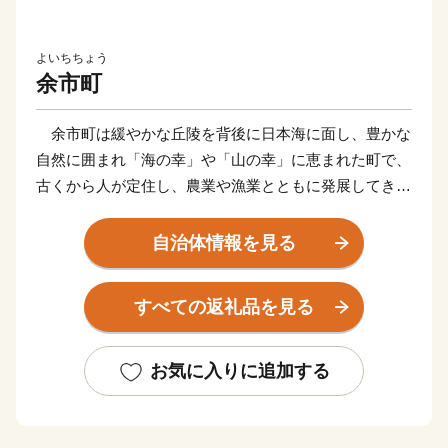
よいちちょう
余市町
余市町は緩やかな丘陵を背後に日本海に面し、豊かな
自然に囲まれ「海の幸」や「山の幸」に恵まれた町で、
古くから人が定住し、農業や漁業とともに発展してきま
した。
また、先人により築き上げられた歴史と文化が、地域
自治体情報を見る
の人々により現在に受け継がれ、守り継がれてきまし
た。
すべての返礼品を見る
このような歴史は、子どもたちに大切に伝えてゆくこ
とが必要であると考えております。
そのようなことから、余市町では平成２０年度に「余
お気に入りに追加する
市町の未来を担う人づくり寄附制度」を創設し、子ども
たちのための事業を毎年実施してきました。
平成２９年度より、これまでの「余市町の未来を担う