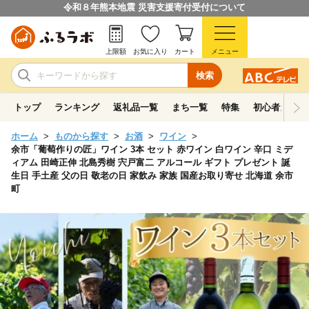
令和８年熊本地震 災害支援寄付受付について
上限額
お気に入り
カート
メニュー
検索
トップ
ランキング
返礼品一覧
まち一覧
特集
初心者ガイド
ホーム
ものから探す
お酒
ワイン
余市「葡萄作りの匠」ワイン 3本 セット 赤ワイン 白ワイン 辛口 ミデ
ィアム 田崎正伸 北島秀樹 宍戸富二 アルコール ギフト プレゼント 誕
生日 手土産 父の日 敬老の日 家飲み 家族 国産お取り寄せ 北海道 余市
町