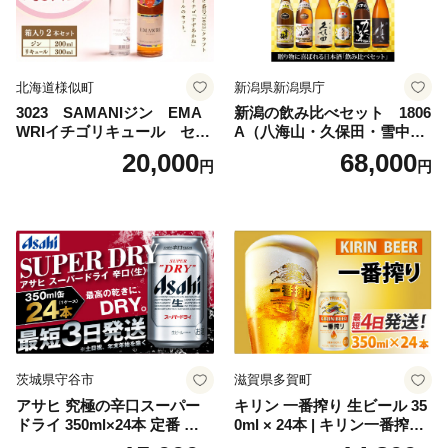
北海道様似町
新潟県新潟県庁
3023 SAMANIジン EMA
新潟の飲み比べセット 1806
WRIイチゴリキュール セッ
A（八海山・久保田・雪中
ト（箱入り）【大人の味 酒
梅・越乃寒梅・かたふね・千
20,000
68,000
円
円
お酒 洋酒 スピリッツ クラフ
代の光）
トジン 国産 sake SAKE gin
GIN liqueur LIQUEUR お酒
セット 詰め合わせ カクテル
ソーダ割り アルコール ロッ
ク ソーダ ジントニック 】
茨城県守谷市
滋賀県多賀町
アサヒ 究極の辛口スーパー
キリン 一番搾り 生ビール 35
ドライ 350ml×24本 定番 ビー
0ml × 24本 | キリン一番搾り
ル 缶ビール 酒 お酒 アルコー
キリンビール 一番搾り ビー