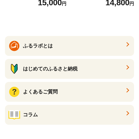
15,000
14,800
円
円
ル 辛口
ル 24缶 きりんいちばんしぼ
り キリン一番搾り びーる 1
ケース 24缶 24本 キリン一番
搾り KIRIN きりん 麒麟 キリ
ン一番搾り いちばんしぼり
キリン一番搾り 父の日 ちち
の日
ふるラボとは
はじめてのふるさと納税
よくあるご質問
コラム