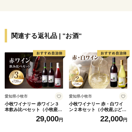
青少年の育成に関する事業」を継承するとともに、「余
市町まち・ひと・しごと創生総合戦略」に掲げる４つの
「基本目標」の達成に向けた事業を加え、「余市町ふる
さと応援寄附制度」を創設しました。
関連する返礼品 | "お酒"
この制度は、上記事業にふるさとを愛する皆様からの
ご寄附を充てさせていただき、余市町の「まちづくり」
と「人づくり」を進めるものであります。
今後も余市町では、上記事業を取り進めてまいりたい
と考えておりますので、ご支援を賜りますようお願い申
し上げます。
■ワンストップ特例申請書
愛知県小牧市
愛知県小牧市
入金確認後、注文内容確認画面の【注文者情報】に記載
小牧ワイナリー 赤ワイン３
小牧ワイナリー 赤・白ワイ
の住所へ申込完了日から2週間程度で返礼品とは別に発
本飲み比べセット（小牧産ぶ
ン２本セット（小牧産ぶどう
送いたします。（返信封筒あり・切手不要）
どう100％使用）
100％使用）
29,000
22,000
円
円
【ワンストップ特例申請書送付先】