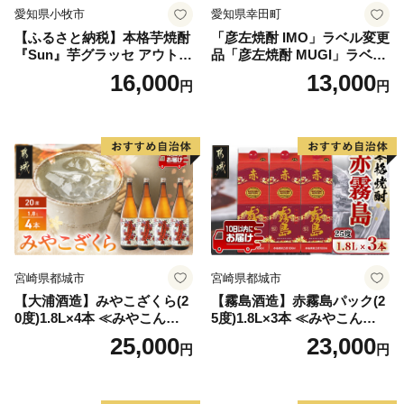
愛知県小牧市
愛知県幸田町
【ふるさと納税】本格芋焼酎
「彦左焼酎 IMO」ラベル変更
『Sun』芋グラッセ アウトド
品「彦左焼酎 MUGI」ラベル
ア ソロキャンプ ベランピン
変更品 飲み比べ セット 合計
16,000
13,000
円
円
グ 巣ごもり 就労支援
2本 720ml×各1本 25度 焼酎
お酒 麦焼酎 芋焼酎
宮崎県都城市
宮崎県都城市
【大浦酒造】みやこざくら(2
【霧島酒造】赤霧島パック(2
0度)1.8L×4本 ≪みやこんじょ
5度)1.8L×3本 ≪みやこんじょ
特急便≫_AD-0771
特急便≫_23-07-K03P-1800-3
25,000
23,000
円
円
-Q