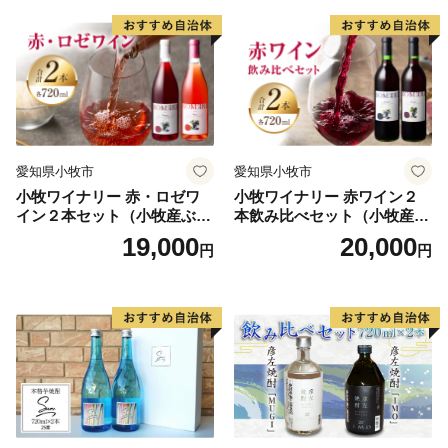
〒088-0567
住所：北海道白糠郡白糠町庶路2丁目4-39
宛先：余市町ワンストップ受付センター 宛
※余市町では、ワンストップ特例申請受付を外部委託し
ています。
愛知県小牧市
愛知県小牧市
小牧ワイナリー 赤・ロゼワ
小牧ワイナリー 赤ワイン２
イン２本セット（小牧産ぶど
本飲み比べセット（小牧産ぶ
う100％使用）
どう100％使用）
19,000
20,000
円
円