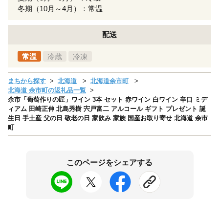
冬期（10月～4月）：常温
配送
常温
冷蔵
冷凍
まちから探す
北海道
北海道余市町
北海道 余市町の返礼品一覧
余市「葡萄作りの匠」ワイン 3本 セット 赤ワイン 白ワイン 辛口 ミデ
ィアム 田崎正伸 北島秀樹 宍戸富二 アルコール ギフト プレゼント 誕
生日 手土産 父の日 敬老の日 家飲み 家族 国産お取り寄せ 北海道 余市
町
このページをシェアする