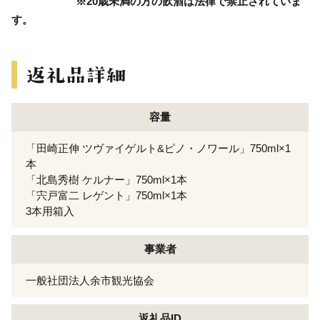
※20歳未満の方の飲酒は法律で禁止されていま
す。
容量
「田崎正伸 ツヴァイゲルト&ピノ・ノワール」750ml×1
本
「北島秀樹 ケルナー」750ml×1本
「宍戸富二 レゲント」750ml×1本
3本用箱入
事業者
一般社団法人余市観光協会
返礼品ID