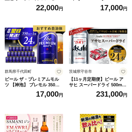
ツ 350ml×24本 プレモル [149
22,000
17,000
円
円
5]
群馬県千代田町
茨城県守谷市
ビール ザ・プレミアムモル
【11ヶ月定期便】ビール ア
ツ 【神泡】 プレモル 350ml
サヒ スーパードライ 500ml 2
× 24本 サントリー〈天然水の
4本 1ケース×11ヶ月 | アサヒ
17,000
231,000
円
円
ビール工場〉群馬※沖縄・離
ビール 究極の辛口 酒 お酒 ア
島地域へのお届け不可
ルコール 生ビール Asahi ア
サヒビール スーパードライ s
uper dry 11回 缶ビール 缶 ギ
フト 内祝い 茨城県守谷市 送
料無料