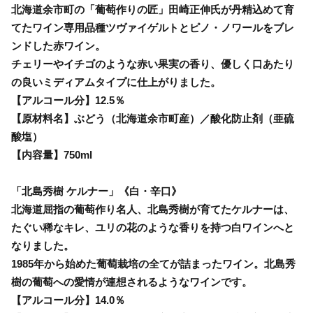
北海道余市町の「葡萄作りの匠」田崎正伸氏が丹精込めて育
てたワイン専用品種ツヴァイゲルトとピノ・ノワールをブレ
ンドした赤ワイン。
チェリーやイチゴのような赤い果実の香り、優しく口あたり
の良いミディアムタイプに仕上がりました。
【アルコール分】12.5％
【原材料名】ぶどう（北海道余市町産）／酸化防止剤（亜硫
酸塩）
【内容量】750ml
「北島秀樹 ケルナー」《白・辛口》
北海道屈指の葡萄作り名人、北島秀樹が育てたケルナーは、
たぐい稀なキレ、ユリの花のような香りを持つ白ワインへと
なりました。
1985年から始めた葡萄栽培の全てが詰まったワイン。北島秀
樹の葡萄への愛情が連想されるようなワインです。
【アルコール分】14.0％