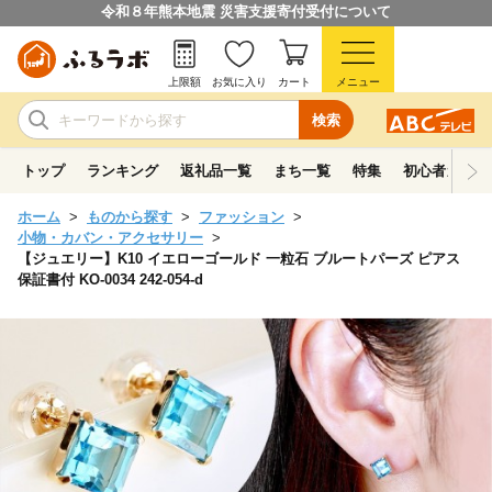
令和８年熊本地震 災害支援寄付受付について
上限額
お気に入り
カート
メニュー
検索
トップ
ランキング
返礼品一覧
まち一覧
特集
初心者ガイド
ホーム
ものから探す
ファッション
小物・カバン・アクセサリー
【ジュエリー】K10 イエローゴールド 一粒石 ブルートパーズ ピアス
保証書付 KO-0034 242-054-d