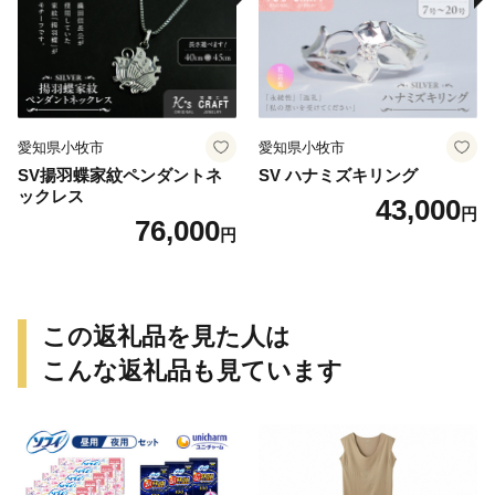
愛知県小牧市
愛知県小牧市
SV揚羽蝶家紋ペンダントネ
SV ハナミズキリング
ックレス
43,000
円
76,000
円
この返礼品を見た人は
こんな返礼品も見ています