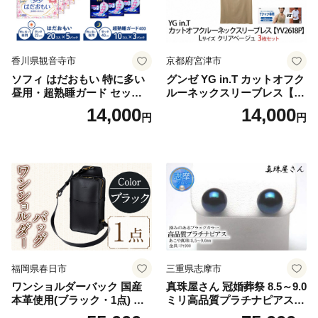
香川県観音寺市
京都府宮津市
ソフィ はだおもい 特に多い
グンゼ YG in.T カットオフク
昼用・超熟睡ガード セット
ルーネックスリーブレス【Y
羽付き ナプキン 生理用品 サ
V2618P】Lサイズ クリアベ
14,000
14,000
円
円
ニタリー ユニ・チャーム
ージュ3枚セット [№5716-04
32]
福岡県春日市
三重県志摩市
ワンショルダーバック 国産
真珠屋さん 冠婚葬祭 8.5～9.0
本革使用(ブラック・1点) 鞄
ミリ高品質プラチナピアス P
バック バッグ カバン レザー
t900 志摩産アコヤ真珠 ブラ