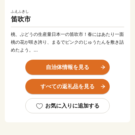
ふえふきし
笛吹市
桃、ぶどうの生産量日本一の笛吹市！春にはあたり一面
桃の花が咲き誇り、まるでピンクのじゅうたんを敷き詰
めたよう。
まさに桃源郷の名にふさわしい大パノラマが広がりま
す！遊びつかれた後は関東有数の石和温泉で疲れを癒し
自治体情報を見る
ていただき、心身ともにリフレッシュしてください！
特に当市のオススメは、子供から大人まで大人気のシャ
すべての返礼品を見る
インマスカットです。その他、一年を通じて笛吹市の魅
力ある返礼品をご用意しております！！
お気に入りに追加する