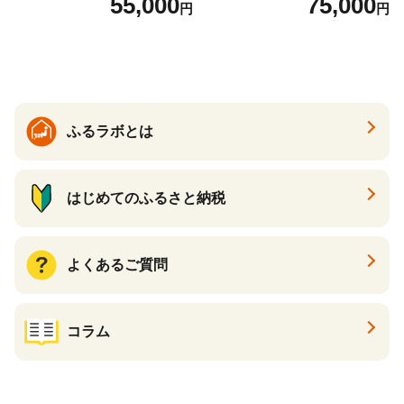
55,000
75,000
円
円
国産 日本製 牛革 黒 革 革製
ックパール 黒真珠
品 手作り 男性 女性 レディー
ス メンズ【ksg1307-bk】【Z
enis】
ふるラボとは
はじめてのふるさと納税
よくあるご質問
コラム