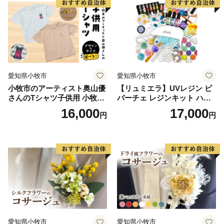
愛知県小牧市
愛知県小牧市
小牧市のアーティスト奥山優
【リュミエラ】UVレジン ビ
さんのTシャツ子供用 小牧市
バーチェ レジンキット ハン
制70周年記念
ドメイド レジンクラフト ア
16,000
17,000
円
円
クセサリーキット 手作り セ
ット レジン LEDライト
愛知県小牧市
愛知県小牧市