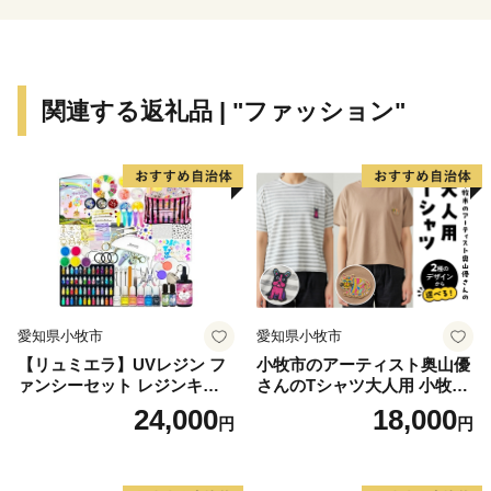
関連する返礼品 | "ファッション"
愛知県小牧市
愛知県小牧市
【リュミエラ】UVレジン フ
小牧市のアーティスト奥山優
ァンシーセット レジンキッ
さんのTシャツ大人用 小牧市
ト ハンドメイド レジンクラ
制70周年記念
24,000
18,000
円
円
フト アクセサリーキット 手
作り セット レジン LEDライ
ト