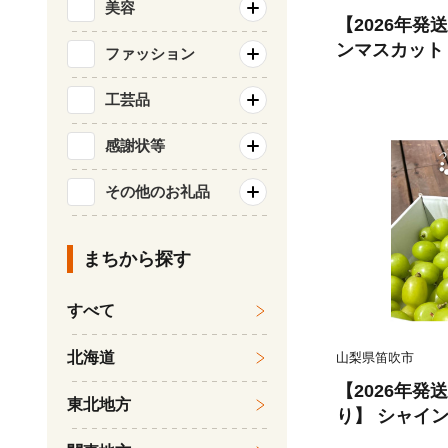
美容
【2026年
ンマスカット 1~2房（600g以上
ファッション
154-008-6
ーツ 果物 高
工芸品
おすすめ 甘い
感謝状等
量限定 送料
種なしぶどう 
その他のお礼品
会社
まちから探す
すべて
北海道
山梨県笛吹市
【2026年
東北地方
り】 シャイン
上 154-033