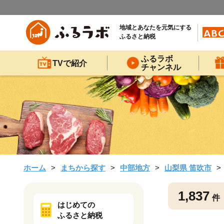
地域とあなたを元気にする
ふるさと納税
ふるラボ
TVで紹介
チャンネル
ホーム
まちから探す
中部地方
山梨県 笛吹市
1,837
件
はじめての
ふるさと納税