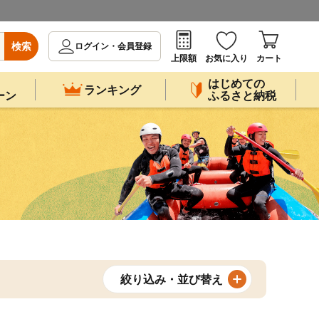
検索
ログイン・会員登録
上限額
お気に入り
カート
はじめての
ランキング
ーン
ふるさと納税
絞り込み・並び替え