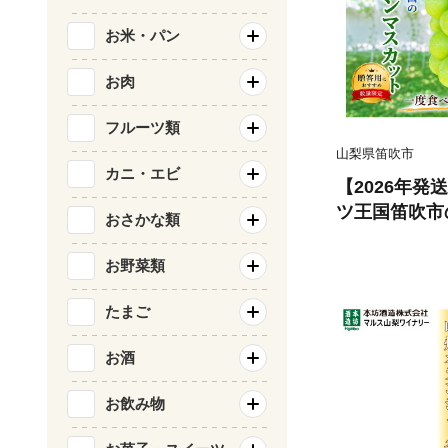
お米・パン
お肉
フルーツ類
山梨県笛吹市
カニ・エビ
【2026年
ツ王国笛吹市
おさかな類
ット3~4房2kg 137-003 山梨 笛
山梨県産 シ
お野菜類
ビュー 数量限
たまご
お酒
お飲み物