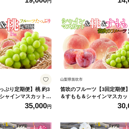
19,000
14,
円
ご家庭用 フルーツ 果物
ンマスカット 山梨県産 フルー
ランキング おすすめ 甘
物 くだもの シャイン シャイ
デザート 数量限定 送料
カット 新鮮 人気 おすすめ 山
 笛吹市 ぶどう 「販
吹市 |
株式会社
山梨県笛吹市
っぷり定期便】桃 約3
笛吹のフルーツ【3回定期便
)×シャインマスカット2.
＆すもも＆シャインマスカット
) 126-026 | 定期便
-027
35,000
30,
円
スカット 山梨県産 フ
くだもの シャイン シャ
 新鮮 人気 おすすめ