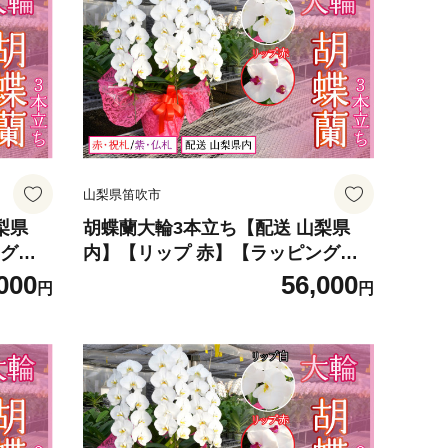
山梨県笛吹市
梨県
胡蝶蘭大輪3本立ち【配送 山梨県
ング
内】【リップ 赤】【ラッピング
紫・仏札】 234-001-04
000
56,000
円
円