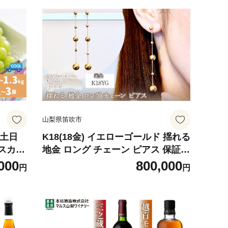
山梨県笛吹市
【土日
K18(18金) イエローゴールド 揺れる
スカッ
地金 ロング チェーン ピアス 保証書
）※沖
付 M1253 242-047
000
800,000
円
円
sku02
 笛
ぶどう
 おす
 ギフ