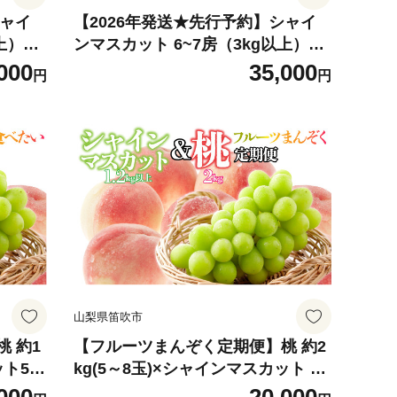
シャイ
【2026年発送★先行予約】シャイ
ンマスカット 6~7房（3kg以上）
フルーツ
154-008-3kg ※クール便 | フルーツ
000
35,000
円
円
 おすす
果物 高評価 人気 ランキング おすす
数量限定
め 甘い 美味しい デザート 数量限定
種なし
送料無料 山梨県産 笛吹市 種なし
会社
ぶどう 「販売」 KEIPE株式会社
山梨県笛吹市
 約1
【フルーツまんぞく定期便】桃 約2
ット50
kg(5～8玉)×シャインマスカット 1.
 シャイ
2kg以上(2～3房) 126-025 | 定期便