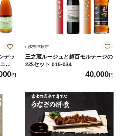
カット
 1.2
山梨県笛吹市
ンデッ
三之蔵ルージュと越百モルテージの
ィニッ
2本セット 015-034
000
40,000
円
円