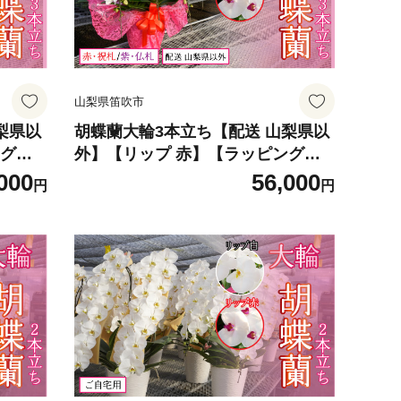
山梨県笛吹市
梨県以
胡蝶蘭大輪3本立ち【配送 山梨県以
ング
外】【リップ 赤】【ラッピング
赤・祝札】 234-002-003
000
56,000
円
円