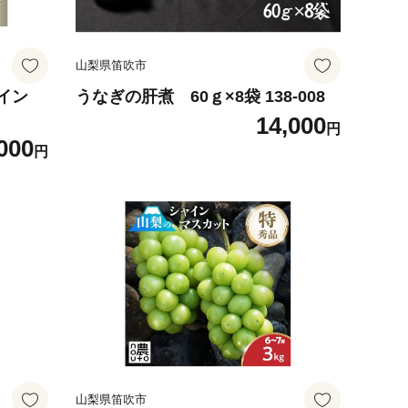
山梨県笛吹市
ワイン
うなぎの肝煮 60ｇ×8袋 138-008
14,000
円
000
円
山梨県笛吹市