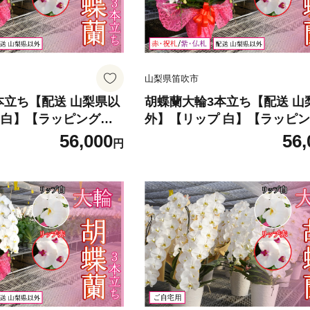
山梨県笛吹市
本立ち【配送 山梨県以
胡蝶蘭大輪3本立ち【配送 山
 白】【ラッピング
外】【リップ 白】【ラッピ
-002-001
紫・仏札】 234-002-002
56,000
56,
円