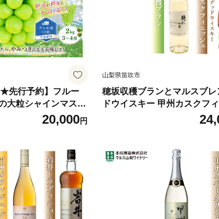
ト 産地 笛吹市 シャインマス
笛吹 葡萄 国産 ぶどう 人気 国産
kg 先行｜
山梨県笛吹市
発送★先行予約】フルー
穂坂収穫ブランとマルスブレ
の大粒シャインマスカ
ドウイスキー 甲州カスクフ
吹市
シュの2本セット 015-033
20,000
24,
円
ャインマスカット 高レ
定 冷蔵配送 クール便