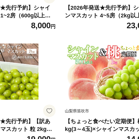
発送★先行予約】シャイ
【2026年発送★先行予約】
）
ンマスカット 4~5房（2kg以上）
00g ※クール便 | フル
154-008-2kg ※クール便 | 
8,000
23,
円
評価 人気 ランキング
果物 高評価 人気 ランキング
 美味しい デザート 数
め 甘い 美味しい デザート 
無料 山梨県産 笛吹市
送料無料 山梨県産 笛吹市 
「販売」 KEIPE株式
ぶどう 「販売」 KEIPE株式
山梨県笛吹市
発送★先行予約】【訳あ
【ちょっと食べたい定期便】桃
マスカット 粒 2kg以
kg(3～4玉)×シャインマスカ
-2kg ※クール便 | 不揃
0g以上 126-024 | 定期便 桃