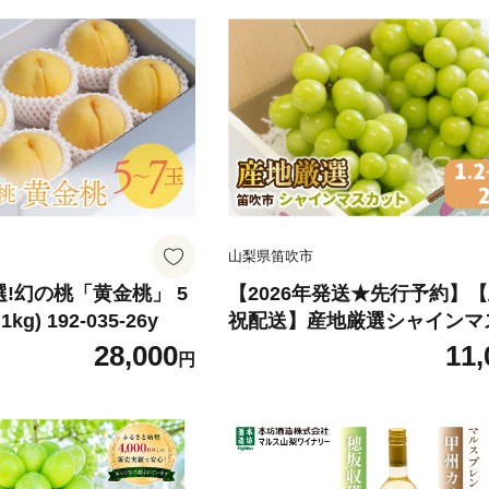
山梨県笛吹市
a厳選!幻の桃「黄金桃」 5
【2026年発送★先行予約】
kg) 192-035-26y
祝配送】産地厳選シャインマ
ト1.2kg～1.3kg（2房～3房
28,000
11,
円
縄・離島配送不可※ 106-003-
-26y｜シャインマスカット 発送
吹市 山梨県 フルーツ 果物 
葡萄 大粒 シャインマスカット
すめ シャインマスカット 贈答