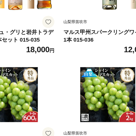
山梨県笛吹市
ュ・グリと岩井トラデ
マルス甲州スパークリング
ット 015-035
1本 015-036
18,000
12,
円
山梨県笛吹市