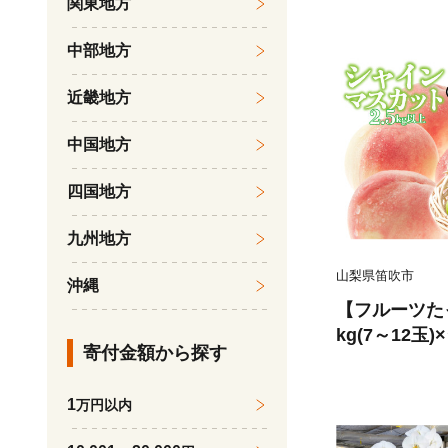
関東地方
い ご自宅用 
高評価 人気 
中部地方
い 美味しい 
無料 山梨県産
近畿地方
売」 KEIPE
中国地方
四国地方
九州地方
山梨県笛吹市
沖縄
【フルーツた
kg(7～12玉
寄付金額から探す
5kg以上(3～6房
桃 シャインマ
1
万円以内
ルーツ 果物 
インマスカット