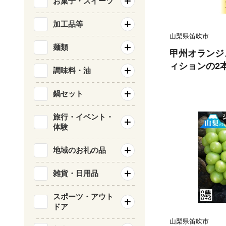
お菓子・スイーツ
加工品等
山梨県笛吹市
麺類
甲州オランジ
ィションの2本セ
調味料・油
鍋セット
旅行・イベント・
体験
地域のお礼の品
雑貨・日用品
スポーツ・アウト
ドア
山梨県笛吹市