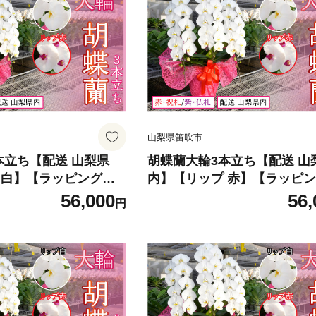
山梨県笛吹市
本立ち【配送 山梨県
胡蝶蘭大輪3本立ち【配送 山
 白】【ラッピング
内】【リップ 赤】【ラッピ
-001-02
赤・祝札】 234-001-03
56,000
56,
円