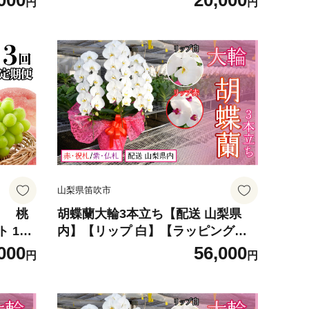
000
20,000
円
円
ツ 果
桃 シャインマスカット 山梨県産 フ
ンマス
ルーツ 果物 くだもの シャイン シャ
梨 笛
インマスカット 新鮮 人気 おすすめ
山梨 笛吹市 |
山梨県笛吹市
】 桃
胡蝶蘭大輪3本立ち【配送 山梨県
 126
内】【リップ 白】【ラッピング
赤・祝札】 234-001-01
000
56,000
円
円