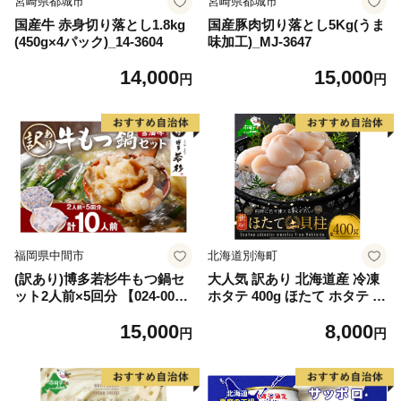
宮崎県都城市
宮崎県都城市
国産牛 赤身切り落とし1.8kg
国産豚肉切り落とし5Kg(うま
(450g×4パック)_14-3604
味加工)_MJ-3647
14,000
15,000
円
円
福岡県中間市
北海道別海町
(訳あり)博多若杉牛もつ鍋セ
大人気 訳あり 北海道産 冷凍
ット2人前×5回分 【024-002
ホタテ 400g ほたて ホタテ 帆
7】
立 貝柱 海鮮 魚介類 刺身 大
15,000
8,000
粒 天然 海鮮 ランキング 大人
円
円
気 人気 おすすめ 訳あり ）