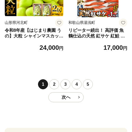
山形県河北町
和歌山県湯浅町
令和8年産【はじまり農園 う
リピーター続出！ 高評価 魚
の】大粒 シャインマスカット
鶴仕込の天然 紅サケ 紅鮭 鮭
２房（約700g×2房） 山形県
サーモン 切身 切り身 約1kg
24,000
17,000
河北町産 【河北町観光物産協
レビュー高評価 小分け 真空
円
円
会】 ka002-004-r8
パック 梅酒 真昆布 使用 だし
まろやか 天然 鮭 魚 海の幸
海鮮 魚介 食品 食べ物 おかず
お弁当 水産加工品 冷凍 グル
メ お取り寄せ 和歌山県 湯浅
町 送料無料_G7317
1
2
3
4
5
次へ