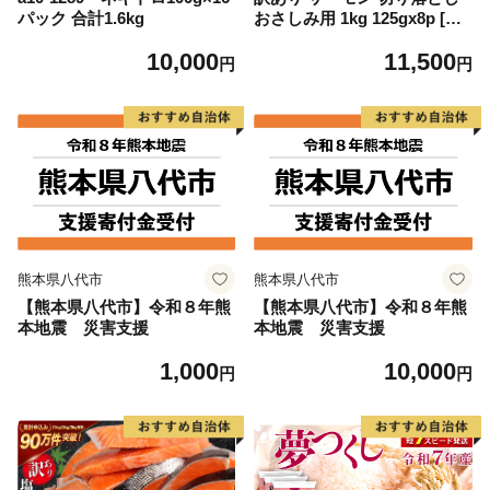
パック 合計1.6kg
おさしみ用 1kg 125gx8p [足
利本店 宮城県 気仙沼市 2056
10,000
11,500
4313] 魚 魚介類 鮭 お刺し身
円
円
刺し身 刺身 生 生食 個包装
チリ銀鮭 銀鮭 海鮮 海鮮丼 魚
介
熊本県八代市
熊本県八代市
【熊本県八代市】令和８年熊
【熊本県八代市】令和８年熊
本地震 災害支援
本地震 災害支援
1,000
10,000
円
円