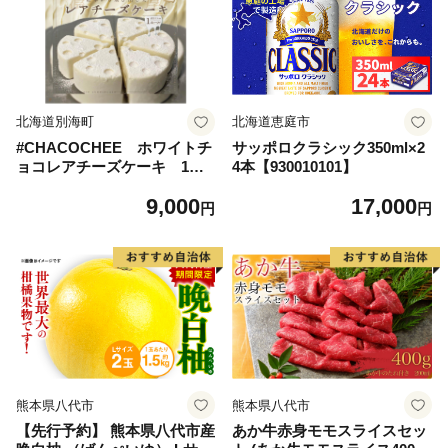
北海道別海町
北海道恵庭市
#CHACOCHEE ホワイトチ
サッポロクラシック350ml×2
ョコレアチーズケーキ 1ホ
4本【930010101】
ール(直径15cm)（北海道,別
9,000
17,000
海町,チーズ,ちーず,チーズケ
円
円
ーキ,ふるさと納税）
熊本県八代市
熊本県八代市
【先行予約】 熊本県八代市産
あか牛赤身モモスライスセッ