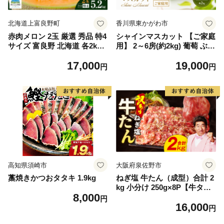
北海道上富良野町
香川県東かがわ市
赤肉メロン 2玉 厳選 秀品 特4
シャインマスカット 【ご家庭
サイズ 富良野 北海道 各2kg
用】 2～6房(約2kg) 葡萄 ぶど
～2.6kg 2玉 セット ファーム
う ブドウ フルーツ 果物 くだ
17,000
19,000
富良野 メロン めろん 果物 く
もの 果実 旬の果物 旬のフル
円
円
だもの フルーツ デザート 旬
ーツ 香川 香川県 東かがわ市
の果物 旬のフルーツ
高知県須崎市
大阪府泉佐野市
藁焼きかつおタタキ 1.9kg
ねぎ塩 牛たん（成型）合計 2
kg 小分け 250g×8P【牛タン
8,000
牛肉 焼肉用 薄切り 訳あり サ
円
16,000
イズ不揃い】
円