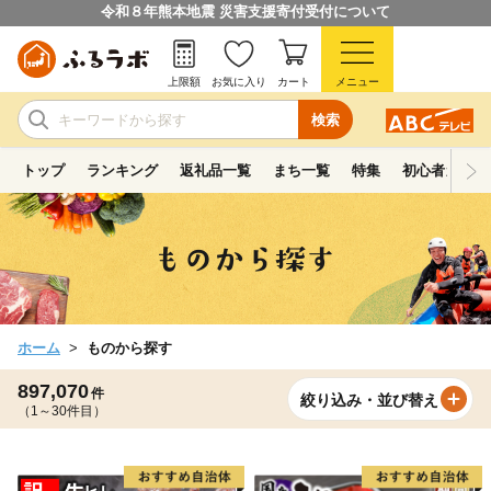
令和８年熊本地震 災害支援寄付受付について
上限額
お気に入り
カート
メニュー
検索
トップ
ランキング
返礼品一覧
まち一覧
特集
初心者ガイド
ホーム
ものから探す
897,070
件
絞り込み・並び替え
（1～30件目）