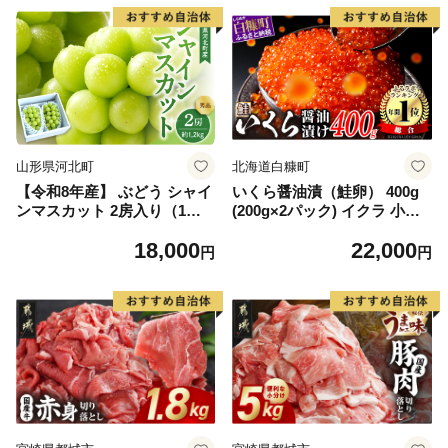
山形県河北町
北海道白糠町
【令和8年産】 ぶどう シャイ
いくら醤油漬（鮭卵） 400g
ンマスカット 2房入り（1房6
(200g×2パック) イクラ 小分
00g前後） 秀品 山形県河北町
け いくら醤油漬 鮭いくら い
18,000
22,000
産【山形eLab】 ka074-023-r
くら醤油漬け 鮭 鮭卵 ikura
円
円
8
醤油いくら 冷凍いくら いく
ら北海道 醤油鮭いくら 人気
大好評品 北海道 白糠町