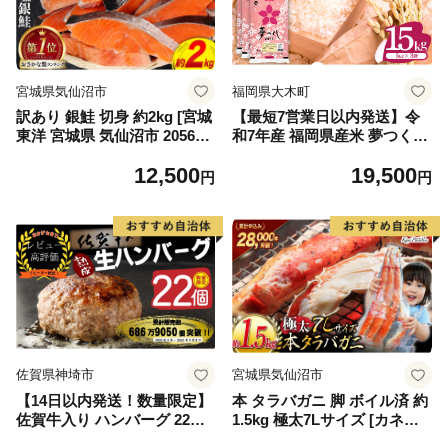
宮城県気仙沼市
福岡県大木町
訳あり 銀鮭 切身 約2kg [宮城
【最短7営業日以内発送】令
東洋 宮城県 気仙沼市 205649
和7年産 福岡県産米 夢つくし
91] 鮭 魚介類 海鮮 訳アリ 規
15kg 精米 ※北海道・沖縄・
12,500
19,500
格外 不揃い さけ サケ 鮭切身
離島は配送不可
円
円
シャケ 切り身 冷凍 家庭用 お
かず 弁当 支援 サーモン 銀鮭
切り身 魚 わけあり
佐賀県神埼市
宮城県気仙沼市
【14日以内発送！数量限定】
本 タラバガニ 脚 ボイル済 約
佐賀牛入り ハンバーグ 22個
1.5kg 極太7Lサイズ [カネダ
2.6kg(120g×22個)【佐賀牛 黒
イ 宮城県 気仙沼市 2056432