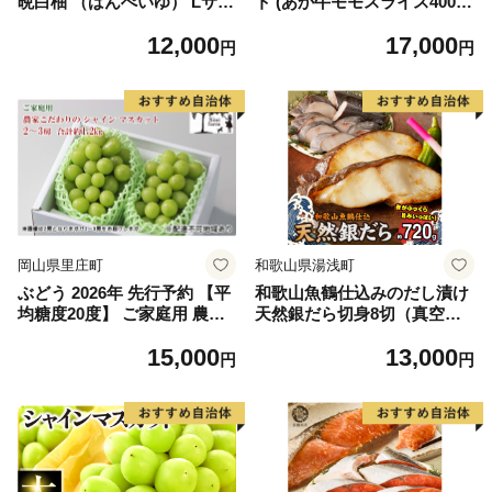
晩白柚 （ばんぺいゆ） Lサイ
ト (あか牛モモスライス400
ズ 2玉 柑橘 みかん 果物 くだ
g、あか牛のたれ200ml付き)
12,000
17,000
もの フルーツ おやつ 特産 熊
円
円
本県 八代市 【2026年12月上
旬より順次発送】
岡山県里庄町
和歌山県湯浅町
ぶどう 2026年 先行予約 【平
和歌山魚鶴仕込みのだし漬け
均糖度20度】 ご家庭用 農家
天然銀だら切身8切（真空パ
こだわりの シャイン マスカ
ック入） 約720g 小分け 独自
15,000
13,000
ット 2～3房 合計約1.2kg ブ
製法 良質な脂 ふっくら 柔ら
円
円
ドウ 葡萄 岡山県産 国産 フル
かい 身質 甘み 旨味 白身魚の
ーツ 果物 【 Nini farm 農家
トロ 梅酒 北海道南産 真こん
直送 】
ぶ だし漬け 煮付け ムニエル
味噌漬け 鍋物 冷凍 湯浅町 送
料無料_G7334