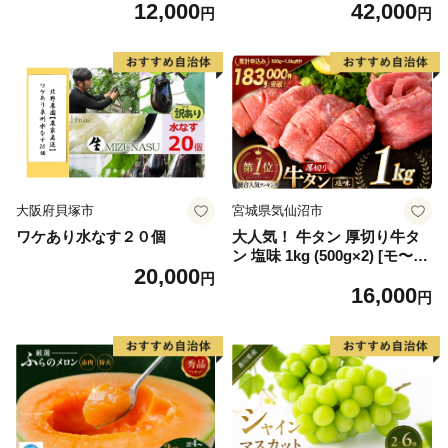
12,000
42,000
毛和牛 ブランド牛 九州 ハン
6] カニ かに 蟹 たらばがに た
円
円
バーグ 牛肉 豚肉 国産 お弁当
らば蟹 タラバ蟹 たらば タラ
おかず 惣菜 おすすめ 人気】
バ ボイル
(H083106)
大阪府貝塚市
宮城県気仙沼市
ワケあり水なす２０個
大人気！ 牛タン 厚切り牛タ
ン 塩味 1kg (500g×2) [モ〜ラ
20,000
ンド 宮城県 気仙沼市 205646
円
16,000
60] 肉 牛肉 精肉 牛たん 牛タ
円
ン塩 牛たん塩 冷凍 焼肉 BB
Q アウトドア バーベキュー
厚切り タン