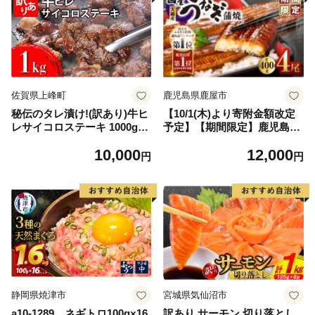
佐賀県上峰町
鹿児島県鹿屋市
秘伝のタレ漬け!(訳あり)牛ヒ
【10/1(木)より寄附金額改定
レサイコロステーキ 1000g
予定】【期間限定】鹿児島県
【B-1098-AS】
大隅産うなぎ蒲焼4尾（400
10,000
12,000
g） KN007-023
円
円
静岡県焼津市
宮城県気仙沼市
a10-1289 ネギトロ100g×16
訳あり サーモン 切り落とし