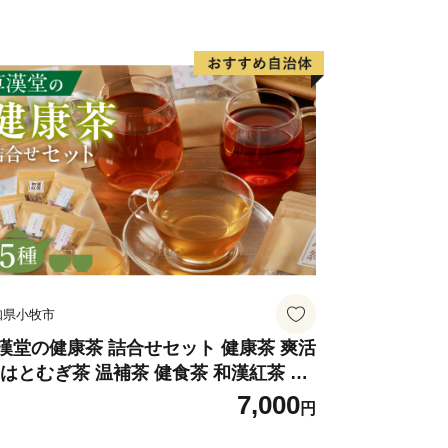
配送（お届け日など）に関すること】
ビレッジプライド邑南 ふるさと
855 ) 97 - 8566
855 ) 97 - 8567
il furusato@ohnan.com
と】
 商工グループ ふるさと寄附担
855 ) 95 - 2565
知県小牧市
855 ) 95 - 0171
il furusato@town-ohnan.jp
漢堂の健康茶 詰合せセット 健康茶 爽活
 はとむぎ茶 温補茶 健食茶 和漢紅茶 お
7,000
円