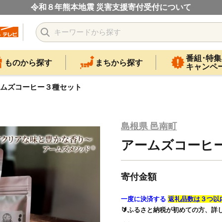
令和８年熊本地震 災害支援寄付受付について
番組･特集
ものから探す
まちから探す
キャンペ
ムズコーヒー３種セット
島根県 邑南町
アームズコーヒ
寄付金額
一度に決済する
返礼品数は３つ以
🔰ふるさと納税が初めての方、詳