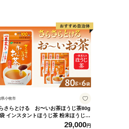
申請後に氏名や住所の変更が生じた場合
ますので、ご寄附日の翌年１月１０日ま
でご連絡ください。
の受付について】
受付が不備等なく完了した際には、メ
だきます。なお、文書をご希望される場
だきますようお願いいたします。
、返礼品の送付の対象になりません。ま
知県小牧市
ンセル、返礼品の変更・返品は承ってお
承下さい。
らさらとける お〜いお茶ほうじ茶80g
6袋 インスタントほうじ茶 粉末ほうじ茶
末茶 おーいお茶 粉末緑茶
29,000
円