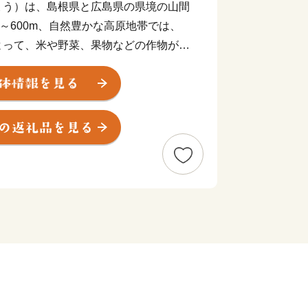
ょう）は、島根県と広島県の県境の山間
0～600m、自然豊かな高原地帯では、
よって、米や野菜、果物などの作物が美
、石見和牛肉や石見ポークなどのブラン
業も盛んな町です。
ワンストップ特例申請書について
トップ特例申請書のお届けに、入金確認
いただいております。
送付先】
6000番地
 商工グループ ふるさと寄附担