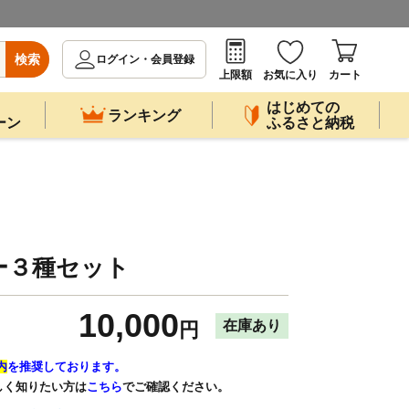
検索
ログイン・会員登録
上限額
お気に入り
カート
はじめての
ランキング
ーン
ふるさと納税
ー３種セット
10,000
在庫あり
円
内
を推奨しております。
しく知りたい方は
こちら
でご確認ください。