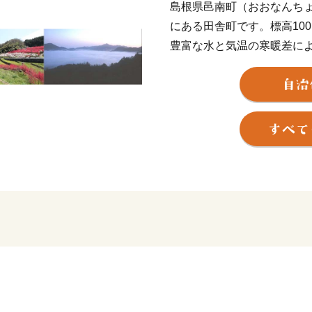
島根県邑南町（おおなんち
にある田舎町です。標高10
豊富な水と気温の寒暖差に
味しく育っています。また
ド肉、酪農、養鶏など畜産
■寄附金受領証明書および
寄附金受領証明書・ワンス
後１～２週間程度お時間を
【ワンストップ特例申請書
〒696-0192
島根県邑智郡邑南町矢上
邑南町役場 産業支援課
当 宛