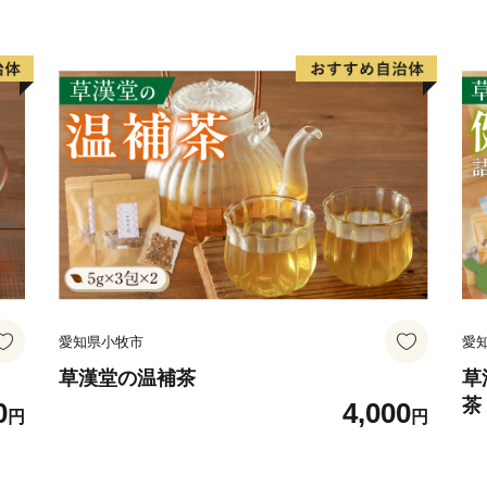
【お礼の品・お礼の品の
一般社団法人 地域商社
納税事業部
TEL ( 0
FAX ( 0
E-ma
【寄附全般に関するこ
邑南町役場 産業支援課
当
TEL ( 0
愛知県小牧市
愛
FAX ( 0
E-ma
草漢堂の温補茶
草
茶
0
4,000
円
円
茶