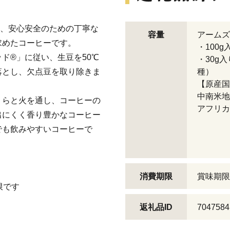
べ、安心安全のための丁寧な
容量
アームズ
求めたコーヒーです。
・100
ド®」に従い、生豆を50℃
・30g
落とし、欠点豆を取り除きま
種）
【原産国
中南米地
くらと火を通し、コーヒーの
アフリカ
出にくく香り豊かなコーヒー
でも飲みやすいコーヒーで
消費期限
賞味期限
限です
返礼品ID
7047584