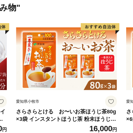
飲み物"
※なお、ワンストップ特例
は、別途届出が必要となり
でに下記お問い合わせ先ま
【ワンストップ特例申請書
ワンストップ特例申請書の
ールにてご連絡させていた
合は、別途お申し付けいた
◆◆ご注意下さい◆◆
住民票が邑南町にある方は
愛知県小牧市
愛
た、寄附お申し込みのキャ
りません。あらかじめご了
 イ
さらさらとける お〜いお茶ほうじ茶80g
さ
ロ
×3袋 インスタントほうじ茶 粉末ほうじ茶
×
ホ
粉末茶 おーいお茶 粉末緑茶
粉
0
16,000
■問い合わせ先
円
円