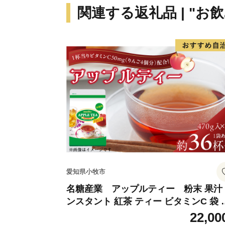
関連する返礼品 | "お
愛知県小牧市
名糖産業 アップルティー 粉末 果汁
ンスタント 紅茶 ティー ビタミンC 袋 
ングセラー 粉末飲料 粉末茶 簡単 手軽 
22,00