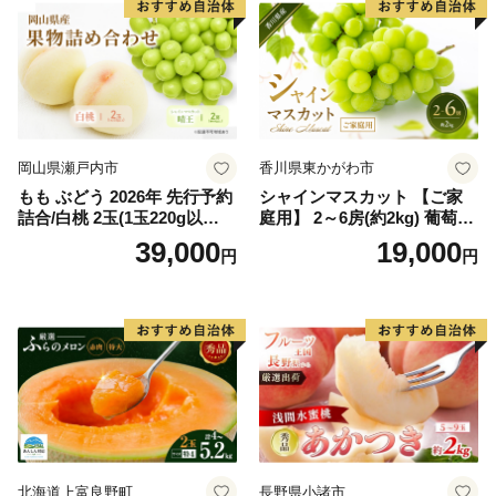
岡山県瀬戸内市
香川県東かがわ市
もも ぶどう 2026年 先行予約
シャインマスカット 【ご家
詰合/白桃 2玉(1玉220g以
庭用】 2～6房(約2kg) 葡萄 ぶ
上)・シャインマスカット 晴
どう ブドウ フルーツ 果物 く
39,000
19,000
円
円
王 2房(1房480g以上) 化粧箱
だもの 果実 旬の果物 旬のフ
入り 岡山県産 国産 フルーツ
ルーツ 香川 香川県 東かがわ
果物 ギフト
市
北海道上富良野町
長野県小諸市