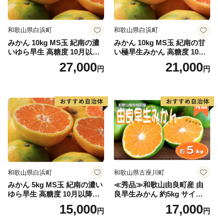
和歌山県白浜町
和歌山県白浜町
みかん 10kg MS玉 紀南の濃
みかん 10kg MS玉 紀南の甘
いゆら早生 高糖度 10月以降
い極早生みかん 高糖度 10月
発送 マルチ被覆栽培
以降発送 マルチ被覆栽培
27,000
21,000
円
円
和歌山県白浜町
和歌山県古座川町
みかん 5kg MS玉 紀南の濃い
≪秀品≫和歌山由良町産 由
ゆら早生 高糖度 10月以降発
良早生みかん 約5kg サイズお
送 マルチ被覆栽培
まかせ【sml106C】
15,000
17,000
円
円