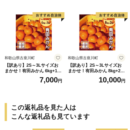
和歌山県古座川町
和歌山県古座川町
【訳あり】2S～3Lサイズお
【訳あり】2S～3Lサイズお
まかせ！有田みかん 6kg+1kg
まかせ！有田みかん 8kg+2kg
保証分 11月から12月下旬ま
保証分 11月から12月下旬ま
7,000
10,000
円
円
でに順次発送致します。 / 訳
でに順次発送致します。 / 訳
ありみかん 有田みかん みか
ありみかん 有田みかん みか
ん ミカン 蜜柑 柑橘 温州みか
ん ミカン 蜜柑 柑橘 温州みか
ん 和歌山 ご家庭用
ん 和歌山 ご家庭用
この返礼品を見た人は
こんな返礼品も見ています