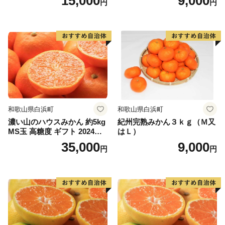
15,000
9,000
円
円
和歌山県白浜町
和歌山県白浜町
濃い山のハウスみかん 約5kg
紀州完熟みかん３ｋｇ（Ｍ又
MS玉 高糖度 ギフト 2024年7
はＬ）
月以降発送分
35,000
9,000
円
円