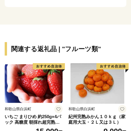
橋」づくりにご協力いただくとともに、本市在住の皆様
におかれても、市外でご活躍されている多くの方々に、
前橋市への「ふるさと納税」についてご案内いただきま
すよう、お願い申し上げます。
全国の皆様からの温かい応援を心からお待ちしていま
す。
関連する返礼品 | "フルーツ類"
和歌山県白浜町
和歌山県白浜町
いちご まりひめ 約250g×4パ
紀州完熟みかん１０ｋｇ（家
ック 高糖度 朝採れ超完熟ま
庭用大玉・２Ｌ又は３Ｌ）
りひめ 1月以降発送分