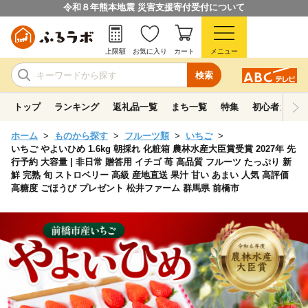
令和８年熊本地震 災害支援寄付受付について
上限額
お気に入り
カート
メニュー
検索
トップ
ランキング
返礼品一覧
まち一覧
特集
初心者ガイド
ホーム
ものから探す
フルーツ類
いちご
いちご やよいひめ 1.6kg 朝採れ 化粧箱 農林水産大臣賞受賞 2027年 先
行予約 大容量 | 非日常 贈答用 イチゴ 苺 高品質 フルーツ たっぷり 新
鮮 完熟 旬 ストロベリー 高級 産地直送 果汁 甘い あまい 人気 高評価
高糖度 ごほうび プレゼント 松井ファーム 群馬県 前橋市