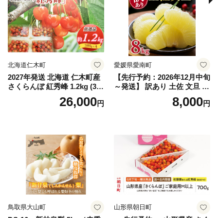
スカット おすすめ シャイン
マスカット 贈答 ギフト 産地
笛吹市 シャインマスカット
笛吹 葡萄 国産 ぶどう 人気
国産 1.2kg 先行｜
北海道仁木町
愛媛県愛南町
2027年発送 北海道 仁木町産
【先行予約：2026年12月中旬
さくらんぼ 紅秀峰 1.2kg (300
～発送】 訳あり 土佐 文旦 8k
g×4パック) Lサイズ以上 旬
g (Mサイズ以上サイズミック
26,000
8,000
円
円
桜桃 産地直送 サクランボ チ
ス) 8000円 わけあり ぶんた
ェリー フルーツ 果物 果物類
ん みかん mikan 蜜柑 ミカン
仁木町 仁木 [松山商店]
土佐文旦 家庭用 産地直送 国
産 農家直送 期間限定 特産品
サイズミックス くらもとフ
ァーム 愛南町 愛媛県
鳥取県大山町
山形県朝日町