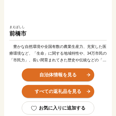
まえばしし
前橋市
豊かな自然環境や全国有数の農業生産力、充実した医
療環境など、「生命」に関する地域特性や、34万市民の
「市民力」、長い間育まれてきた歴史や伝統などの「地
域力」を最大限に活かし、市民誰もが元気に暮らせる安
全・安心なまちづくりを進めています。
自治体情報を見る
ふるさと納税制度の実施にあたっては、全国の賛同者
とともに事業を推進したい13のプロジェクトコース と
すべての返礼品を見る
市長一任コースの計14通りの使い道を掲載させていただ
き、多様な本市の特産品や体験サービスを返礼品として
ご用意させていただいております。
お気に入りに追加する
前橋市出身の皆様、全国にお住まいの皆様には、「前