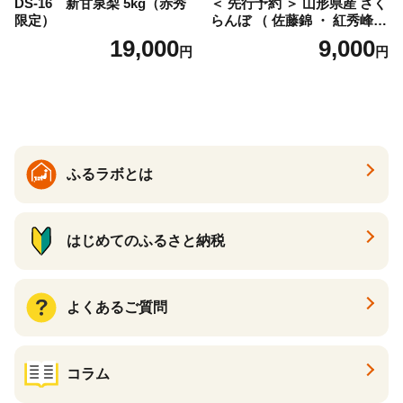
DS-16 新甘泉梨 5kg（赤秀
＜ 先行予約 ＞ 山形県産 さく
限定）
らんぼ （ 佐藤錦 ・ 紅秀峰
） ご家庭用 M以上 700g 【20
19,000
9,000
円
円
26年6月下旬から7月上旬発
送】 山形県 果物 フルーツ 初
夏 夏 送料無料
ふるラボとは
はじめてのふるさと納税
よくあるご質問
コラム