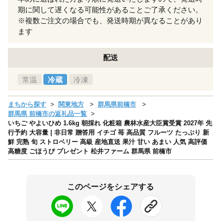
期に関して遅くなる可能性があることご了承ください。
※複数ご注文の場合でも、発送時期が異なることがあり
ます
配送
常温
冷蔵
冷凍
まちから探す
関東地方
群馬県前橋市
群馬県 前橋市の返礼品一覧
いちご やよいひめ 1.6kg 朝採れ 化粧箱 農林水産大臣賞受賞 2027年 先
行予約 大容量 | 非日常 贈答用 イチゴ 苺 高品質 フルーツ たっぷり 新
鮮 完熟 旬 ストロベリー 高級 産地直送 果汁 甘い あまい 人気 高評価
高糖度 ごほうび プレゼント 松井ファーム 群馬県 前橋市
このページをシェアする