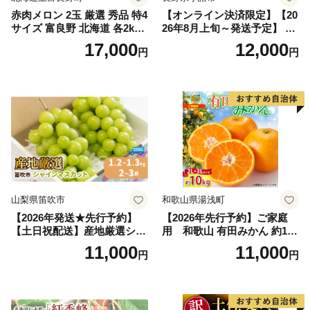
赤肉メロン 2玉 厳選 秀品 特4
【オンライン決済限定】【20
サイズ 富良野 北海道 各2kg
26年8月上旬～発送予定】 先
～2.6kg 2玉 セット ファーム
行予約 「浅間水蜜桃プレミ
17,000
12,000
円
円
富良野 メロン めろん 果物 く
アム」 もも あかつき 秀品 約
だもの フルーツ デザート 旬
2kg 5～9玉 贈答品 ふるさと
の果物 旬のフルーツ
納税 果物 桃 フルーツ モモ
果肉 長野県産 小諸市
山梨県笛吹市
和歌山県湯浅町
【2026年発送★先行予約】
【2026年先行予約】ご家庭
【土日祝配送】産地厳選シャ
用 和歌山 有田みかん 約10k
インマスカット1.2kg～1.3kg
g (2L、3Lサイズ)【湯浅町】
11,000
11,000
円
円
（2房～3房）※沖縄・離島配
_ZJ6079
送不可※ 106-003-sku02-26y
｜シャインマスカット 発送
笛吹市 山梨県 フルーツ 果物
ぶどう 葡萄 大粒 シャインマ