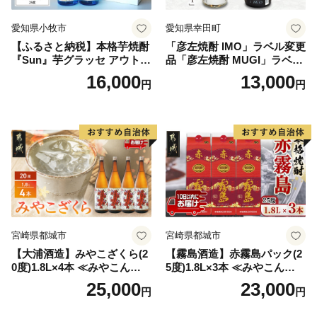
愛知県小牧市
愛知県幸田町
【ふるさと納税】本格芋焼酎
「彦左焼酎 IMO」ラベル変更
『Sun』芋グラッセ アウトド
品「彦左焼酎 MUGI」ラベル
ア ソロキャンプ ベランピン
変更品 飲み比べ セット 合計
16,000
13,000
円
円
グ 巣ごもり 就労支援
2本 720ml×各1本 25度 焼酎
お酒 麦焼酎 芋焼酎
宮崎県都城市
宮崎県都城市
【大浦酒造】みやこざくら(2
【霧島酒造】赤霧島パック(2
0度)1.8L×4本 ≪みやこんじょ
5度)1.8L×3本 ≪みやこんじょ
特急便≫_AD-0771
特急便≫_23-07-K03P-1800-3
25,000
23,000
円
円
-Q