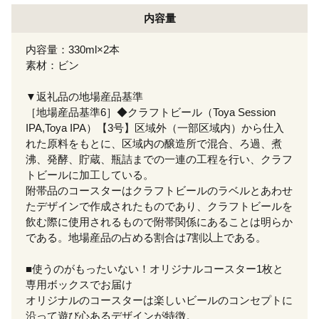
内容量
内容量：330ml×2本
素材：ビン
▼返礼品の地場産品基準
［地場産品基準6］◆クラフトビール（Toya Session
IPA,Toya IPA）【3号】区域外（一部区域内）から仕入
れた原料をもとに、区域内の醸造所で混合、ろ過、煮
沸、発酵、貯蔵、瓶詰までの一連の工程を行い、クラフ
トビールに加工している。
附帯品のコースターはクラフトビールのラベルとあわせ
たデザインで作成されたものであり、クラフトビールを
飲む際に使用されるもので附帯関係にあることは明らか
である。地場産品の占める割合は7割以上である。
■使うのがもったいない！オリジナルコースター1枚と
専用ボックスでお届け
オリジナルのコースターは楽しいビールのコンセプトに
沿って遊び心あるデザインが特徴。