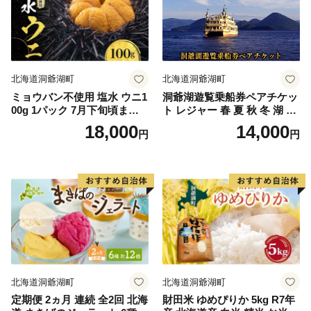
北海道洞爺湖町
北海道洞爺湖町
ミョウバン不使用 塩水 ウニ1
洞爺湖遊覧乗船券ペアチケッ
00g 1パック 7月下旬頃まで
ト レジャー 春 夏 秋 冬 湖 人
お届け [水揚げ後 順次出荷]
気 パワースポット 北海道 洞
18,000
14,000
円
円
キタムラサキウニ うに ウニ
爺湖町 入場券 優待券 ふるさ
雲丹 ムラサキウニ 北海道産
と納税 洞爺湖 観光 体験 絶景
魚貝 魚介 海鮮 海産 小川商店
アクティビティ 旅 旅行 トラ
送料無料 北海道 洞爺湖
ベル ご褒美 記念日 癒し ジオ
パーク
北海道洞爺湖町
北海道洞爺湖町
定期便 2ヵ月 連続 全2回 北海
財田米 ゆめぴりか 5kg R7年