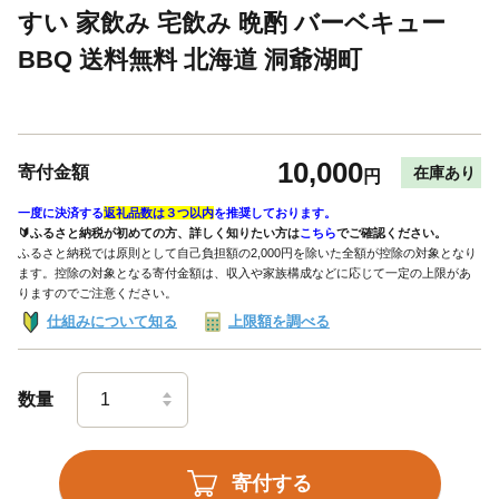
すい 家飲み 宅飲み 晩酌 バーベキュー
BBQ 送料無料 北海道 洞爺湖町
10,000
寄付金額
在庫あり
円
一度に決済する
返礼品数は３つ以内
を推奨しております。
🔰ふるさと納税が初めての方、詳しく知りたい方は
こちら
でご確認ください。
ふるさと納税では原則として自己負担額の2,000円を除いた全額が控除の対象となり
ます。控除の対象となる寄付金額は、収入や家族構成などに応じて一定の上限があ
りますのでご注意ください。
仕組みについて知る
上限額を調べる
数量
寄付する