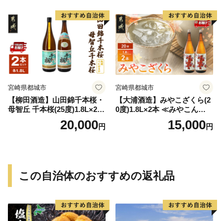
宮崎県都城市
宮崎県都城市
【柳田酒造】山田錦千本桜・
【大浦酒造】みやこざくら(2
母智丘 千本桜(25度)1.8L×2本
0度)1.8L×2本 ≪みやこんじょ
≪みやこんじょ特急便≫_AC
特急便≫_MJ-0771
20,000
15,000
円
円
-0751
この自治体のおすすめの返礼品