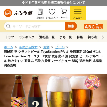
令和８年熊本地震 災害支援寄付受付について
上限額
お気に入り
カート
メニュー
検索
トップ
ランキング
返礼品一覧
まち一覧
特集
初心者ガイド
ホーム
ものから探す
お酒
ビール
洞爺湖 発 クラフトビール ToyaSessionIPA ＆ 季節限定 330ml 各1本
Lake Toya Beer コースター1枚付 飲み比べ 酒 発泡酒 ビール アルコー
ル 飲みやすい 家飲み 宅飲み 晩酌 バーベキュー BBQ 送料無料 北海道
洞爺湖町