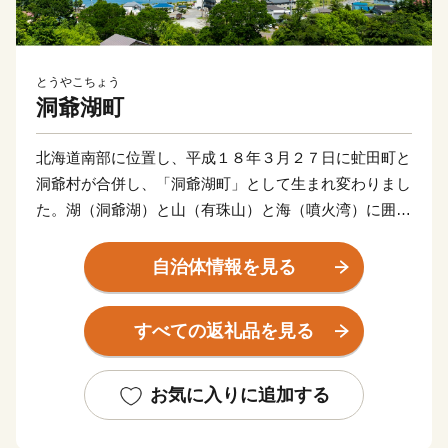
とうやこちょう
洞爺湖町
北海道南部に位置し、平成１８年３月２７日に虻田町と
洞爺村が合併し、「洞爺湖町」として生まれ変わりまし
た。湖（洞爺湖）と山（有珠山）と海（噴火湾）に囲ま
れた自然豊かな町です。気候温暖な地方で、交通の便も
よく観光景観に恵まれていることから北海道有数の観光
自治体情報を見る
地となっています。
すべての返礼品を見る
★ABCテレビのニュース情報番組「news おかえり」
で、「 有限会社 岡田屋 」の“白いおしるこ” が紹介さ
れました！
お気に入りに追加する
👉北海道洞爺湖町の「白いおしるこセット」