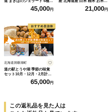
道 まきばのジェラート 6種
産 北海道産 白米 精米 お米
各2個 計12個 セット ジェラ
コメ こめ ライス おにぎり ご
45,000
21,000
円
円
ート ミルク 赤しそ カムイミ
飯 国産 炊き立て 自炊 人気
ンタルの塩 とうもろこし か
お取り寄せ 産地直送 常温 送
ぼちゃ 白花豆 アイスクリー
料無料 北海道 洞爺湖町
ム 保存料不使用 シャーベッ
ト アイス 牛乳 送料無料
北海道洞爺湖町
道の駅とうや湖 季節の味覚
セット10月・12月・2月計3回
お届け定期便 野菜 ゆめぴり
65,000
円
か 北海道 洞爺湖町 秋の味覚
冬の味覚 梅漬け 和牛カレー
旬の味覚
この返礼品を見た人は