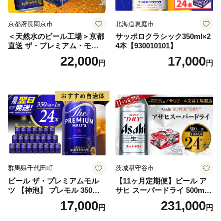
京都府長岡京市
北海道恵庭市
＜天然水のビール工場＞京都
サッポロクラシック350ml×2
直送 ザ・プレミアム・モル
4本【930010101】
ツ 350ml×24本 プレモル [149
22,000
17,000
円
円
5]
群馬県千代田町
茨城県守谷市
ビール ザ・プレミアムモル
【11ヶ月定期便】ビール ア
ツ 【神泡】 プレモル 350ml
サヒ スーパードライ 500ml 2
× 24本 サントリー〈天然水の
4本 1ケース×11ヶ月 | アサヒ
17,000
231,000
円
円
ビール工場〉群馬※沖縄・離
ビール 究極の辛口 酒 お酒 ア
島地域へのお届け不可
ルコール 生ビール Asahi ア