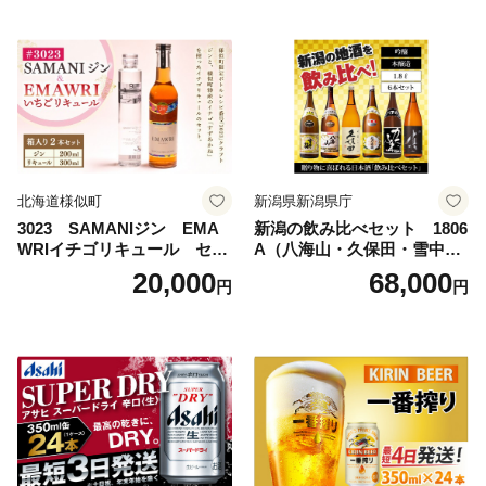
サヒビール スーパードライ s
uper dry 11回 缶ビール 缶 ギ
フト 内祝い 茨城県守谷市 送
料無料
北海道様似町
新潟県新潟県庁
3023 SAMANIジン EMA
新潟の飲み比べセット 1806
WRIイチゴリキュール セッ
A（八海山・久保田・雪中
ト（箱入り）【大人の味 酒
梅・越乃寒梅・かたふね・千
20,000
68,000
円
円
お酒 洋酒 スピリッツ クラフ
代の光）
トジン 国産 sake SAKE gin
GIN liqueur LIQUEUR お酒
セット 詰め合わせ カクテル
ソーダ割り アルコール ロッ
ク ソーダ ジントニック 】