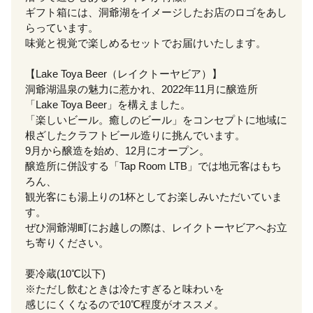
ギフト箱には、洞爺湖をイメージしたお店のロゴをあし
らっています。
味覚と視覚で楽しめるセットでお届けいたします。
【Lake Toya Beer（レイクトーヤビア）】
洞爺湖温泉の魅力に惹かれ、2022年11月に醸造所
「Lake Toya Beer」を構えました。
「楽しいビール。癒しのビール」をコンセプトに地域に
根ざしたクラフトビール造りに挑んでいます。
9月から醸造を始め、12月にオープン。
醸造所に併設する「Tap Room LTB」では地元客はもち
ろん、
観光客にも湯上りの1杯としてお楽しみいただいていま
す。
ぜひ洞爺湖町にお越しの際は、レイクトーヤビアへお立
ち寄りください。
要冷蔵(10℃以下)
※ただし飲むときは冷たすぎると味わいを
感じにくくなるので10℃程度がオススメ。