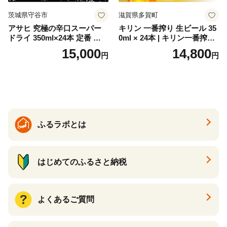
茨城県守谷市
滋賀県多賀町
アサヒ 究極の辛口スーパー
キリン 一番搾り 生ビール 35
ドライ 350ml×24本 定番 ビー
0ml × 24本 | キリン一番搾り
ル 缶ビール 酒 お酒 アルコー
キリンビール 一番搾り ビー
15,000
14,800
円
円
ル 辛口
ル 24缶 きりんいちばんしぼ
り キリン一番搾り びーる 1
ケース 24缶 24本 キリン一番
搾り KIRIN きりん 麒麟 キリ
ン一番搾り いちばんしぼり
キリン一番搾り 父の日 ちち
の日
ふるラボとは
はじめてのふるさと納税
よくあるご質問