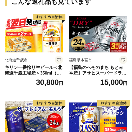
こんな返礼品も見ています
北海道千歳市
福島県本宮市
キリン一番搾り生ビール＜北
【福島のへそのまち もとみ
海道千歳工場産＞350ml（24
や産】アサヒスーパードライ
本） 2ケース
350ml×24本 合計8.4L 1ケー
30,800
15,000
円
円
ス アルコール度数5% 缶ビー
ル お酒 ビール アサヒ スーパ
ードライ super dry 24缶 辛
口 送料無料 カメイ 本宮市
【07214-0206】