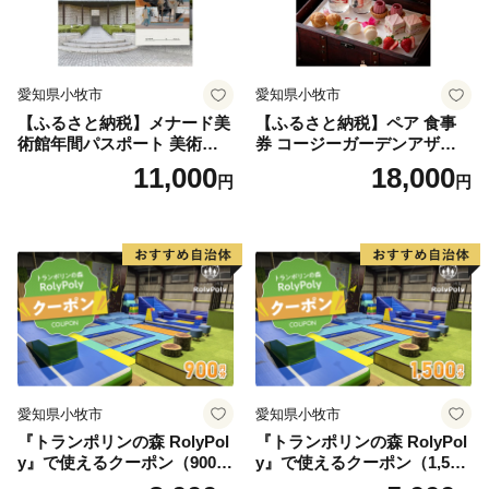
愛知県小牧市
愛知県小牧市
【ふるさと納税】メナード美
【ふるさと納税】ペア 食事
術館年間パスポート 美術館
券 コージーガーデンアザレ
メナード アート
ア アフタヌーン宝石箱 ホテ
11,000
18,000
円
円
ル特製 デザート 6種類 サン
ドウィッチ コーヒー または
紅茶 スイーツ アフタヌーン
ティー チケット 券 2名様分
お祝 誕生日 記念日 名鉄小牧
ホテル 愛知県 小牧市 送料無
料
愛知県小牧市
愛知県小牧市
『トランポリンの森 RolyPol
『トランポリンの森 RolyPol
y』で使えるクーポン（900
y』で使えるクーポン（1,500
円）
円）