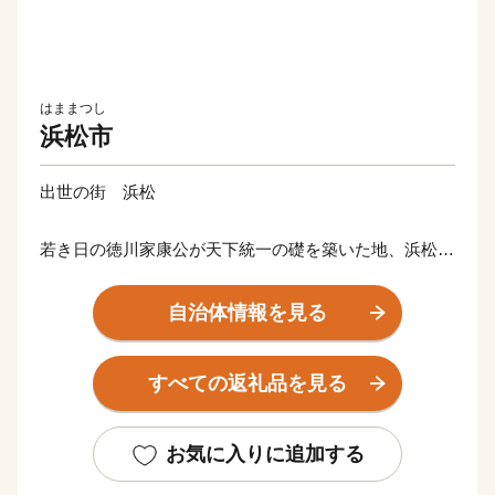
はままつし
浜松市
出世の街 浜松
若き日の徳川家康公が天下統一の礎を築いた地、浜松。
その後も水野忠邦など歴代城主の多くが幕府の要職への
出世しました。
自治体情報を見る
近代では、世界的な研究者や技術者、音楽家や芸術家を
輩出したほか、世界に名高い多くの企業が、浜松から生
すべての返礼品を見る
まれています。
浜松市は東京と大阪のほぼ中央に位置する、人口約80万
お気に入りに追加する
人の政令指定都市。北は天竜の美林、南は遠州灘、西は