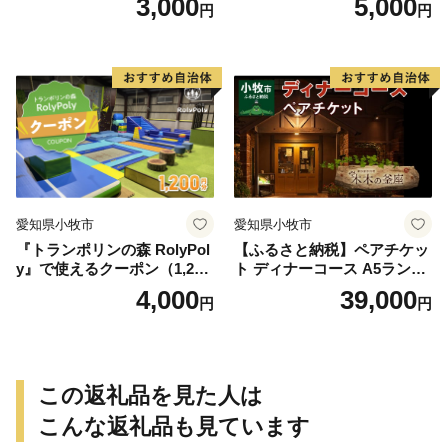
3,000
5,000
円
円
愛知県小牧市
愛知県小牧市
『トランポリンの森 RolyPol
【ふるさと納税】ペアチケッ
y』で使えるクーポン（1,200
ト ディナーコース A5ランク
円）
飛騨牛 コース 記念日 お誕生
4,000
39,000
円
円
日 特別な日 完全個室 ノンア
ルコール スパークリングワ
イン 1本付き デザート ドリ
ンク セレブレ お食事券 愛知
県 小牧市 送料無料
この返礼品を見た人は
こんな返礼品も見ています