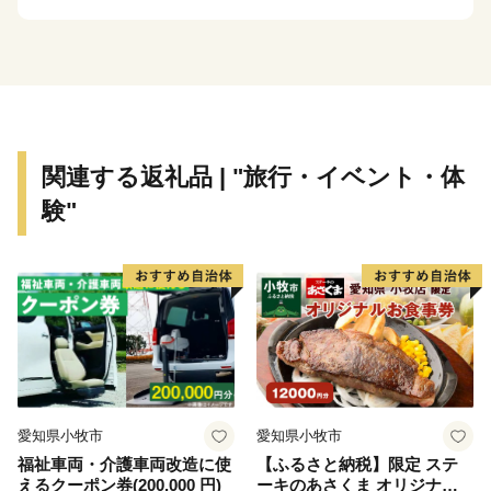
浜名湖、東は天竜川と多様な自然に恵まれた土地です。
そして、旺盛なチャレンジ精神と起業意識の高い風土に
よって、オートバイ・繊維・楽器といった産業が集積す
る「ものづくりの街」でもあります。
世界トップレベルの企業を輩出し、体験できる産業観光
関連する返礼品 | "旅行・イベント・体
施設も年々充実しています。
験"
さらに豊かな自然環境と都市部の調和、温暖な気候、魅
力ある食文化などにより、近年、観光地としての人気も
高まっています。
愛知県小牧市
愛知県小牧市
福祉車両・介護車両改造に使
【ふるさと納税】限定 ステ
えるクーポン券(200,000 円)
ーキのあさくま オリジナル