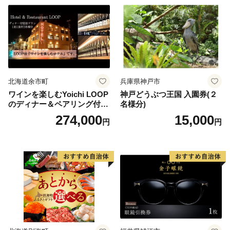
北海道余市町
兵庫県神戸市
ワインを楽しむYoichi LOOP
神戸どうぶつ王国 入園券(２
のディナー＆ペアリング付宿
名様分)
泊プラン＜デラックスツイン
274,000
15,000
円
円
＞