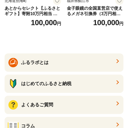
北海道別海町
福井県鯖江市
あとからセレクト【ふるさと
金子眼鏡の全国直営店で使え
ギフト】寄附10万円相当 あ
るメガネ引換券（3万円相
とから選べる！ ギフト いく
当） Bronze
100,000
100,000
円
円
ら ほたて 海鮮 牛肉 別海町
ケーキ アイス （ 後から 選べ
る カタログ カタログポイン
ト カタログギフト あとから
カタログ あとからカタログ
ポイント あとからカタログ
ギフト ふるさと納税 ）
ふるラボとは
はじめてのふるさと納税
よくあるご質問
コラム