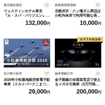
東京都目黒区
群馬県長野原町
ウェスティンホテル東京
北軽井沢・八ッ場ダム周辺ほ
『ル・スパ・パリジエン』選
か町内各所で利用可能な長野
べるボディセラピー90分/1名
原町ふるさと感謝券（3,000
132,000
10,000
円
円
円分）【トラベル 観光 旅行
お土産 群馬県 長野原町 北軽
井沢】
石川県小松市
福井県鯖江市
2026年小松基地航空祭電子駐
金子眼鏡の全国直営店で使え
車券（スカイパークこまつ
るメガネ引換券（6万円相
翼） 駐車場 シャトルバスの
当） Platinum
29,000
200,000
円
円
りばすぐ 石川県 小松市