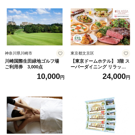
神奈川県川崎市
東京都文京区
川崎国際生田緑地ゴルフ場
【東京ドームホテル】 3階 ス
ご利用券 3,000点
ーパーダイニング リラッサ
ランチブッフェ お食事券 大
10,000
24,000
円
円
人1名様分 関東 東京 ご利用
券 ランチ 昼食 食事券 レスト
ラン ブッフェ 東京都 お食事
券