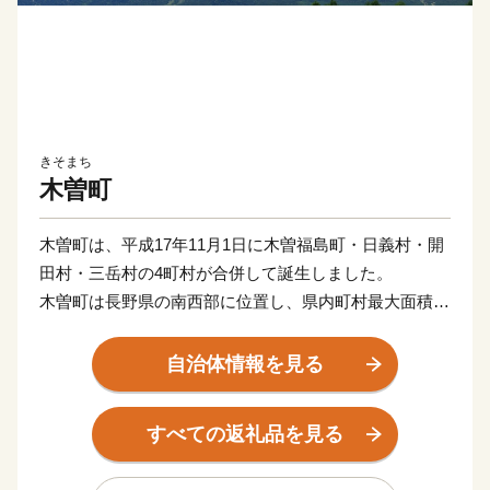
きそまち
木曽町
木曽町は、平成17年11月1日に木曽福島町・日義村・開
田村・三岳村の4町村が合併して誕生しました。
木曽町は長野県の南西部に位置し、県内町村最大面積
476.03キロ平方メートルで総面積の90％を山林が占める
緑豊かな山間の町です。西に木曽御嶽山、東には中央ア
自治体情報を見る
ルプス木曽駒ケ岳がそびえています。町の中央には木曽
川が流れ、その流域に沿って国道19号とJR中央本線が
すべての返礼品を見る
走っています。木曽町全体としては、夏と冬、昼と夜の
寒暖の差が大きい内陸性気候で、四季折々の自然風景が