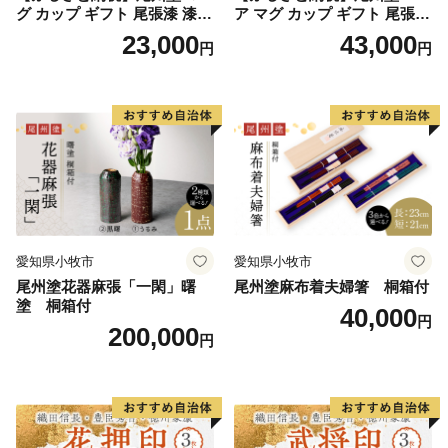
グ カップ ギフト 尾張漆 漆
ア マグ カップ ギフト 尾張漆
漆器 漆器工芸 工芸品 芸術性
漆 漆器 漆器工芸 工芸品 芸術
23,000
43,000
円
円
実用性 抗菌性 美味しく安全
性 実用性 抗菌性 美味しく安
な食事 手作り 贈答用 くつろ
全な食事 手作り 贈答用 くつ
ぎ おうち時間 プレゼント 抗
ろぎ おうち時間 プレゼント
ウイルス効果 お取り寄せ 愛
抗ウイルス効果 お取り寄せ
知県 小牧市 送料無料
愛知県 小牧市 送料無料
愛知県小牧市
愛知県小牧市
尾州塗花器麻張「一閑」曙
尾州塗麻布着夫婦箸 桐箱付
塗 桐箱付
40,000
円
200,000
円