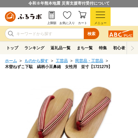
令和８年熊本地震 災害支援寄付受付について
上限額
お気に入り
カート
メニュー
検索
トップ
ランキング
返礼品一覧
まち一覧
特集
初心者ガイド
ホーム
ものから探す
工芸品
民芸品・工芸品
木曽ねずこ下駄 縞柄小豆鼻緒 女性用 並寸【1721279】