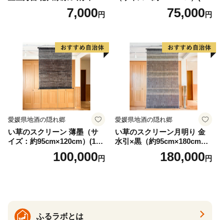
押印 6枚 セット イラスト 戦
3)
7,000
75,000
円
円
国 武将 小牧山城 墨絵 龍画師
書道アーティスト 池谷公智
渾身の一作 作品 雑貨 工芸品
グッズ 愛知県 小牧市 お取り
寄せ 送料無料
愛媛県地酒の隠れ郷
愛媛県地酒の隠れ郷
い草のスクリーン 薄墨（サ
い草のスクリーン月明り 金
イズ：約95cm×120cm）(14
水引×黒（約95cm×180cm）
6)
(147)
100,000
180,000
円
円
ふるラボとは