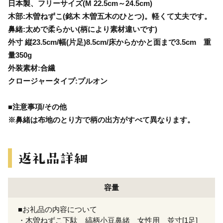
日本製、フリーサイズ(M 22.5cm～24.5cm)
木部:木曽ねずこ(銘木 木曽五木のひとつ)。軽くて丈夫です。
鼻緒:太めで柔らかい(柄により素材違いです)
外寸 縦23.5cm/幅(片足)8.5cm/床からかかと面まで3.5cm 重
量350g
外装素材:合繊
クロージャータイプ:プルオン
■注意事項/その他
※鼻緒は布地のとり方で柄の出方がすべて異なります。
容量
■お礼品の内容について
・木曽ねずこ下駄 縞柄小豆鼻緒 女性用 並寸[1足]