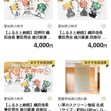
愛知県小牧市
愛知県小牧市
【ふるさと納税】花押印 織
【ふるさと納税】織田信長
田信長 豊臣秀吉 徳川家康 3
豊臣秀吉 徳川家康 武将印 3
枚 セット 戦国 武将 小牧山城
枚 セット イラスト 戦国 武将
4,000
4,000
円
円
墨絵 龍画師 書道アーティス
小牧山城 墨絵 龍画師 書道ア
ト 池谷公智 渾身の一作 作品
ーティスト 池谷公智 渾身の
雑貨 工芸品 グッズ 愛知県 小
一作 作品 雑貨 工芸品 グッズ
牧市 お取り寄せ 送料無料
愛知県 小牧市 お取り寄せ 送
料無料
愛知県小牧市
愛媛県地酒の隠れ郷
【ふるさと納税】織田信長
い草のスクリーン無垢 生成
豊臣秀吉 徳川家康 武将印 花
（サイズ：約95×180㎝）(14