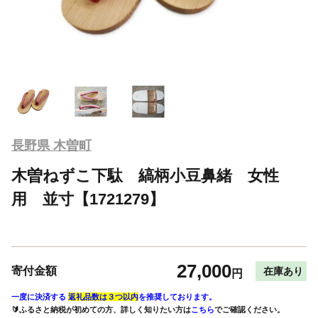
長野県 木曽町
木曽ねずこ下駄 縞柄小豆鼻緒 女性
用 並寸【1721279】
27,000
寄付金額
在庫あり
円
一度に決済する
返礼品数は３つ以内
を推奨しております。
🔰ふるさと納税が初めての方、詳しく知りたい方は
こちら
でご確認ください。