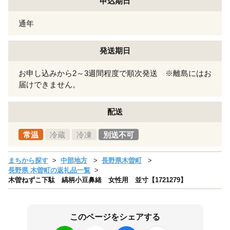
申込期日
通年
発送期日
お申し込みから2～3週間程度で順次発送 ※離島にはお
届けできません。
配送
常温
冷蔵
冷凍
別送不可
まちから探す
中部地方
長野県木曽町
長野県 木曽町の返礼品一覧
木曽ねずこ下駄 縞柄小豆鼻緒 女性用 並寸【1721279】
このページをシェアする