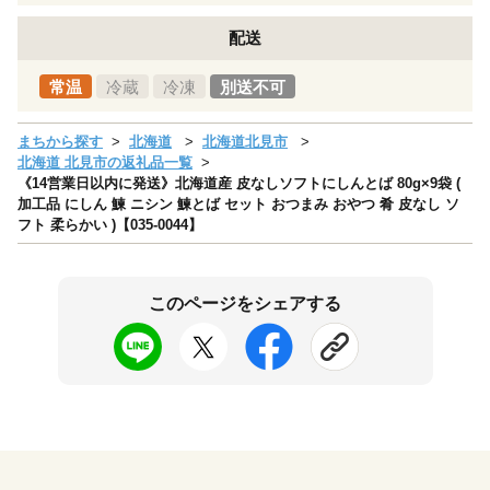
配送
常温
冷蔵
冷凍
別送不可
まちから探す
北海道
北海道北見市
北海道 北見市の返礼品一覧
《14営業日以内に発送》北海道産 皮なしソフトにしんとば 80g×9袋 (
加工品 にしん 鰊 ニシン 鰊とば セット おつまみ おやつ 肴 皮なし ソ
フト 柔らかい )【035-0044】
このページをシェアする