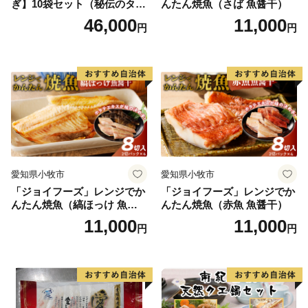
ぎ】10袋セット（秘伝のタレ
んたん焼魚（さば 魚醤干）
付）
46,000
11,000
円
円
愛知県小牧市
愛知県小牧市
「ジョイフーズ」レンジでか
「ジョイフーズ」レンジでか
んたん焼魚（縞ほっけ 魚醤
んたん焼魚（赤魚 魚醤干）
干）
11,000
11,000
円
円