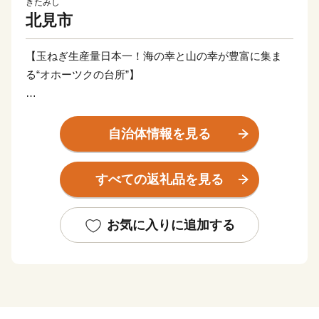
きたみし
北見市
【玉ねぎ生産量日本一！海の幸と山の幸が豊富に集ま
る“オホーツクの台所”】
北見市は北海道の東部に位置するオホーツク圏最大の都
市です。
自治体情報を見る
北海道で一番広く、海の幸と山の幸が豊富に集まる、ま
さにオホーツクの台所。
すべての返礼品を見る
北見市の特産品には、農産物では生産量日本一の玉ねぎ
や白花豆、海産物ではホタテ・牡蠣・サケなどがありま
お気に入りに追加する
す。
「ハッカのまち」としても知られており、世界生産量の
７０％を北見市が担っていた時代もありました。
スポーツでは「カーリングの聖地」とも呼ばれ、多くの
オリンピック選手を輩出しています。