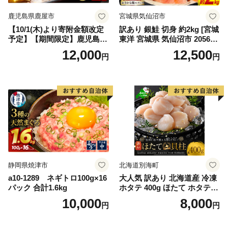
鹿児島県鹿屋市
宮城県気仙沼市
【10/1(木)より寄附金額改定
訳あり 銀鮭 切身 約2kg [宮城
予定】【期間限定】鹿児島県
東洋 宮城県 気仙沼市 205649
大隅産うなぎ蒲焼4尾（400
91] 鮭 魚介類 海鮮 訳アリ 規
12,000
12,500
円
円
g） KN007-023
格外 不揃い さけ サケ 鮭切身
シャケ 切り身 冷凍 家庭用 お
かず 弁当 支援 サーモン 銀鮭
切り身 魚 わけあり
静岡県焼津市
北海道別海町
a10-1289 ネギトロ100g×16
大人気 訳あり 北海道産 冷凍
パック 合計1.6kg
ホタテ 400g ほたて ホタテ
帆立 貝柱 海鮮 魚介類 刺身
10,000
8,000
円
円
大粒 天然 海鮮 ランキング 大
人気 人気 おすすめ 訳あり ）