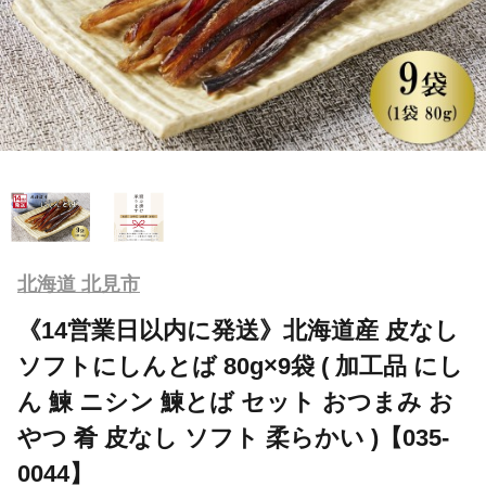
北海道 北見市
《14営業日以内に発送》北海道産 皮なし
ソフトにしんとば 80g×9袋 ( 加工品 にし
ん 鰊 ニシン 鰊とば セット おつまみ お
やつ 肴 皮なし ソフト 柔らかい )【035-
0044】