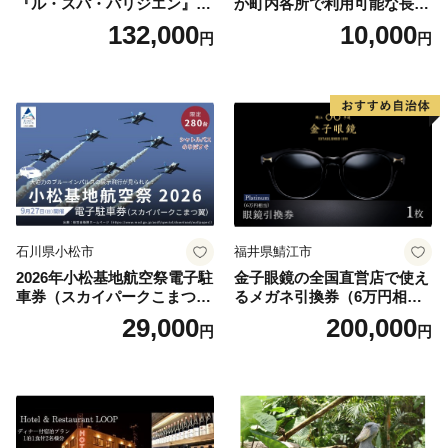
『ル・スパ・パリジエン』選
か町内各所で利用可能な長野
べるボディセラピー90分/1名
原町ふるさと感謝券（3,000
132,000
10,000
円
円
円分）【トラベル 観光 旅行
お土産 群馬県 長野原町 北軽
井沢】
石川県小松市
福井県鯖江市
2026年小松基地航空祭電子駐
金子眼鏡の全国直営店で使え
車券（スカイパークこまつ
るメガネ引換券（6万円相
翼） 駐車場 シャトルバスの
当） Platinum
29,000
200,000
円
円
りばすぐ 石川県 小松市