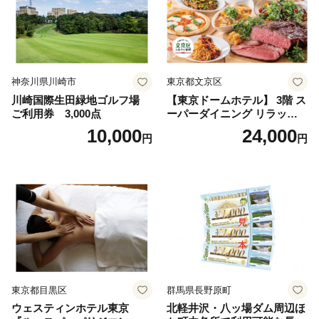
神奈川県川崎市
東京都文京区
川崎国際生田緑地ゴルフ場
【東京ドームホテル】 3階 ス
ご利用券 3,000点
ーパーダイニング リラッサ
ランチブッフェ お食事券 大
10,000
24,000
円
円
人1名様分 関東 東京 ご利用
券 ランチ 昼食 食事券 レスト
ラン ブッフェ 東京都 お食事
券
東京都目黒区
群馬県長野原町
ウェスティンホテル東京
北軽井沢・八ッ場ダム周辺ほ