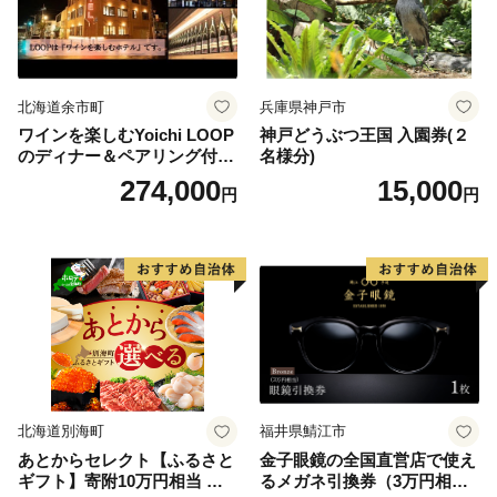
北海道余市町
兵庫県神戸市
ワインを楽しむYoichi LOOP
神戸どうぶつ王国 入園券(２
のディナー＆ペアリング付宿
名様分)
泊プラン＜デラックスツイン
274,000
15,000
円
円
＞
北海道別海町
福井県鯖江市
あとからセレクト【ふるさと
金子眼鏡の全国直営店で使え
ギフト】寄附10万円相当 あ
るメガネ引換券（3万円相