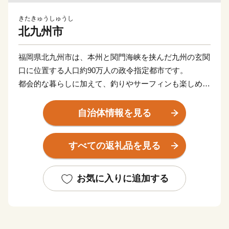
きたきゅうしゅうし
北九州市
福岡県北九州市は、本州と関門海峡を挟んだ九州の玄関
口に位置する人口約90万人の政令指定都市です。
都会的な暮らしに加えて、釣りやサーフィンも楽しめる
海や、四季折々の草花が生息する山など豊かな自然に囲
まれた、地方暮らしの両方を楽しめる都市です。
自治体情報を見る
関門海峡ふぐ刺身・シャボン玉石けん・肉うどん・辛子
明太子など本市ならではの返礼品に加え、黒毛和牛・ウ
すべての返礼品を見る
ナギ・カニなど全国的に人気の返礼品も豊富に揃えてい
ます。
ふるさと納税を通じて、ぜひ北九州市の魅力をご体感く
お気に入りに追加する
ださい！