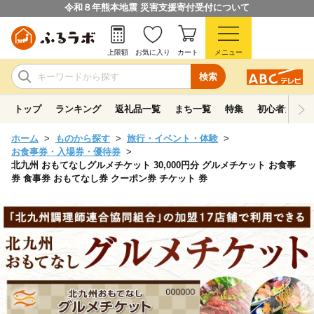
令和８年熊本地震 災害支援寄付受付について
上限額
お気に入り
カート
メニュー
検索
トップ
ランキング
返礼品一覧
まち一覧
特集
初心者ガイド
ホーム
ものから探す
旅行・イベント・体験
お食事券・入場券・優待券
北九州 おもてなしグルメチケット 30,000円分 グルメチケット お食事
券 食事券 おもてなし券 クーポン券 チケット 券