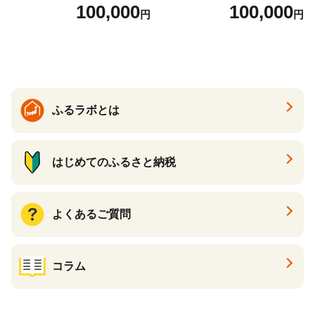
とから選べる！ ギフト いく
当） Bronze
100,000
100,000
円
円
ら ほたて 海鮮 牛肉 別海町
ケーキ アイス （ 後から 選べ
る カタログ カタログポイン
ト カタログギフト あとから
カタログ あとからカタログ
ポイント あとからカタログ
ギフト ふるさと納税 ）
ふるラボとは
はじめてのふるさと納税
よくあるご質問
コラム