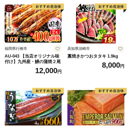
福岡県行橋市
高知県須崎市
AU-043 【当店オリジナル味
藁焼きかつおタタキ 1.9kg
付け】九州産・鰻の蒲焼２尾
8,000
円
12,000
円