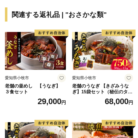
関連する返礼品 | "おさかな類"
愛知県小牧市
愛知県小牧市
老舗の釜めし 【うなぎ】
老舗のうなぎ 【きざみうな
３食セット
ぎ】15袋セット（秘伝のタレ
付）
29,000
68,000
円
円