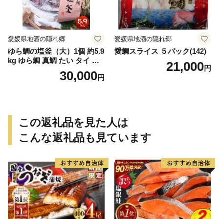
愛媛県地酒の隠れ郷
愛媛県地酒の隠れ郷
ゆら鯛の塩釜（大）1個 約5.9
愛鯛スライス ５パック(142)
kg ゆら鯛 真鯛 たい タイ 鯛
21,000
円
塩釜焼き 塩釜 魚 魚介類 海鮮
30,000
円
祝い事 お祝い ハレの日 食品
冷蔵 宝水産 国産 由良半島 愛
媛県【えひめの町（超）推
し！（愛南町）】(295)
この返礼品を見た人は
こんな返礼品も見ています