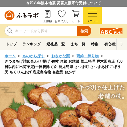
令和８年熊本地震 災害支援寄付受付について
上限額
お気に入り
カート
メニュー
検索
トップ
ランキング
返礼品一覧
まち一覧
特集
初心者ガイド
ホーム
ものから探す
おさかな類
蒲鉾・練り物
さつまあげ詰め合わせ 揚げ 40枚 惣菜 お惣菜 郷土料理 戸木田商店《30
日以内に出荷予定(土日祝除く)》鹿児島県 さつま町 さつまあげ ごぼう
天 ちくりんあげ 鹿児島名物 名産品 おかず