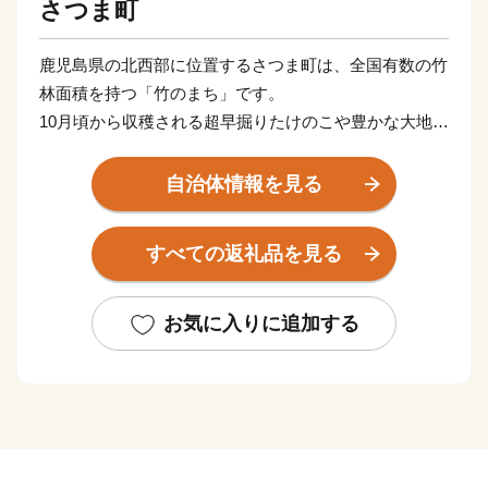
さつま町
鹿児島県の北西部に位置するさつま町は、全国有数の竹
林面積を持つ「竹のまち」です。
10月頃から収穫される超早掘りたけのこや豊かな大地で
育まれたお米やお茶、果物、野菜、お肉などの農畜産物
が豊富にある町です。
自治体情報を見る
また、町内には宮之城温泉、紫尾温泉という２つの温泉
地があり、20か所以上の温泉施設では、さまざまな泉質
すべての返礼品を見る
が楽しめます。さつま町は、古くから町民だけでなく観
光客にも愛されている、心も体も癒される温泉地となっ
ています。
お気に入りに追加する
さつま町が誇る魅力的なお礼の品をぜひ一度お試しいた
だき、さつま町の魅力をぜひ感じてみてください。