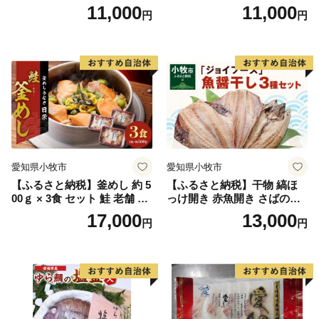
干）
11,000
11,000
円
円
愛知県小牧市
愛知県小牧市
【ふるさと納税】釜めし 約 5
【ふるさと納税】干物 縞ほ
00ｇ × 3食 セット 鮭 老舗 急
っけ開き 赤魚開き さばの開
速冷凍 レンチン 時短 簡単調
き 魚醤干し 3種 セット 詰め
17,000
13,000
円
円
理 食品 加工品 海鮮 手作り
合わせ 魚 おかず 肉厚 おいし
ほくほく ご飯 お弁当 おにぎ
い さば 赤魚 縞ホッケ ジョイ
り お茶漬け お取り寄せ お取
フーズ 魚貝類 お取り寄せ お
り寄せグルメ 愛知県 小牧市
取り寄せグルメ 魚醤 ナンプ
送料無料
ラー 愛知県 小牧市 冷凍 送料
無料