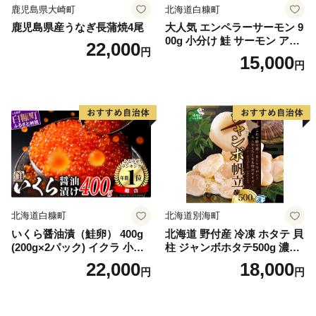
鹿児島県大崎町
北海道白糠町
鹿児島県産うなぎ長蒲焼4尾
大人気 エンペラーサーモン 9
00g 小分け 鮭 サーモン アト
22,000
円
ランティックサーモン 水産
15,000
円
庁長官賞 受賞 さけ シャケ し
ゃけ sake カルパッチョ ソテ
ー レアステーキ 人気 高級 大
満足 美味しい 贈答 生食用 刺
身 お刺身 刺し身 魚介類 海鮮
冷凍 厚切り 薄切り ふるさと
納税 ふるさとチョイス チョ
イス 北海道 白糠町
北海道白糠町
北海道別海町
いくら醤油漬（鮭卵） 400g
北海道 野付産 冷凍 ホタテ 貝
(200g×2パック) イクラ 小分
柱 ジャンボホタテ500g 濃厚
け いくら醤油漬 鮭いくら い
な旨味と甘み （ほたて ホタ
22,000
18,000
円
円
くら醤油漬け 鮭 鮭卵 ikura
テ 帆立 貝柱 ホタテ貝柱 大玉
醤油いくら 冷凍いくら いく
大粒 北海道 別海 野付 ふるさ
ら北海道 醤油鮭いくら 人気
と納税）
大好評品 北海道 白糠町