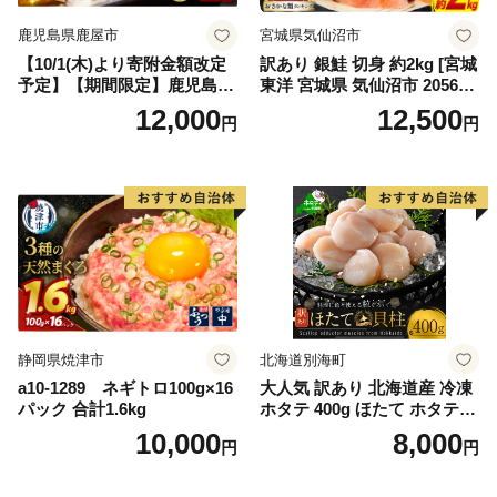
鹿児島県鹿屋市
宮城県気仙沼市
【10/1(木)より寄附金額改定
訳あり 銀鮭 切身 約2kg [宮城
予定】【期間限定】鹿児島県
東洋 宮城県 気仙沼市 205649
大隅産うなぎ蒲焼4尾（400
91] 鮭 魚介類 海鮮 訳アリ 規
12,000
12,500
円
円
g） KN007-023
格外 不揃い さけ サケ 鮭切身
シャケ 切り身 冷凍 家庭用 お
かず 弁当 支援 サーモン 銀鮭
切り身 魚 わけあり
静岡県焼津市
北海道別海町
a10-1289 ネギトロ100g×16
大人気 訳あり 北海道産 冷凍
パック 合計1.6kg
ホタテ 400g ほたて ホタテ
帆立 貝柱 海鮮 魚介類 刺身
10,000
8,000
円
円
大粒 天然 海鮮 ランキング 大
人気 人気 おすすめ 訳あり ）