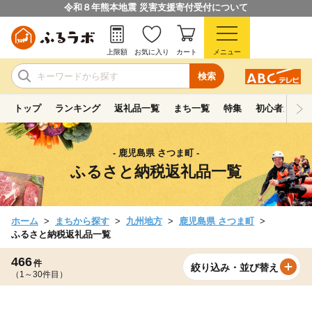
令和８年熊本地震 災害支援寄付受付について
上限額
お気に入り
カート
メニュー
検索
トップ
ランキング
返礼品一覧
まち一覧
特集
初心者ガイド
- 鹿児島県 さつま町 -
ふるさと納税返礼品一覧
ホーム
まちから探す
九州地方
鹿児島県 さつま町
ふるさと納税返礼品一覧
466
件
絞り込み・並び替え
（1～30件目）