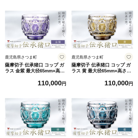
定(土日祝除く)》鹿児島県 さ
出荷予定(土日祝除く)》鹿児
つま町 旅行 トラベル 補助券
島県 さつま町 送料無料 伝統
工芸 切子 さつま切子
鹿児島県さつま町
鹿児島県さつま町
薩摩切子 伝承猪口 コップ ガ
薩摩切子 伝承猪口 コップ ガ
ラス 金紫 最大径65mm×高さ
ラス 黄 最大径65mm×高さ55
55mm 容量100ml 薩摩びーど
mm 容量100ml 薩摩びーどろ
110,000
110,000
ろ工芸株式会社《90日以内に
工芸株式会社《90日以内に出
円
円
出荷予定(土日祝除く)》鹿児
荷予定(土日祝除く)》鹿児島
島県 さつま町 送料無料 伝統
県 さつま町 送料無料 伝統工
工芸 切子 さつま切子
芸 切子 さつま切子