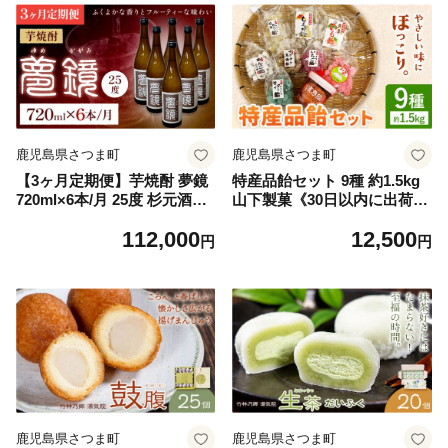
鹿児島県さつま町
鹿児島県さつま町
【3ヶ月定期便】芋焼酎 夢鏡
特産品飴セット 9種 約1.5kg
720ml×6本/月 25度 杉元酒店
山下製菓《30日以内に出荷予
《お申込み翌月から出荷》鹿
定(土日祝除く)》鹿児島県 さ
112,000
12,500
児島県 さつま町 芋焼酎 お酒
つま町 鹿児島 特産品 飴 アメ
円
円
酒 地酒 焼酎 ギフト 鹿児島県
あめ お菓子 セット 送料無料
産 定期 送料無料
鹿児島県さつま町
鹿児島県さつま町