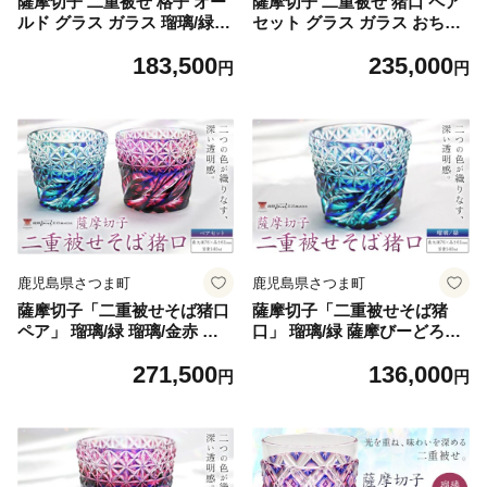
薩摩切子 二重被せ 格子 オー
薩摩切子 二重被せ 猪口 ペア
ルド グラス ガラス 瑠璃/緑
セット グラス ガラス おちょ
最大径75mm×高さ88mm 薩
こ 瑠璃/赤金 瑠璃/緑 最大径6
183,500
235,000
摩びーどろ工芸株式会社《90
5mm×高さ55mm 容量100ml
円
円
日以内に出荷予定(土日祝除
薩摩びーどろ工芸株式会社
く)》鹿児島県 さつま町 送料
《90日以内に出荷予定(土日
無料 伝統工芸品 切子 コップ
祝除く)》鹿児島県 さつま町
食器
送料無料 伝統工芸品 切子 コ
ップ 食器
鹿児島県さつま町
鹿児島県さつま町
薩摩切子「二重被せそば猪口
薩摩切子「二重被せそば猪
ペア」 瑠璃/緑 瑠璃/金赤 薩
口」 瑠璃/緑 薩摩びーどろ工
摩びーどろ工芸株式会社 《9
芸株式会社 《90日以内に出
271,500
136,000
0日以内に出荷予定(土日祝除
荷予定(土日祝除く)》鹿児島
円
円
く)》鹿児島県 さつま町 送料
県 さつま町 送料無料 伝統工
無料 伝統工芸 切子 さつま切
芸 切子 さつま切子 お猪口 酒
子 お猪口 酒器
器