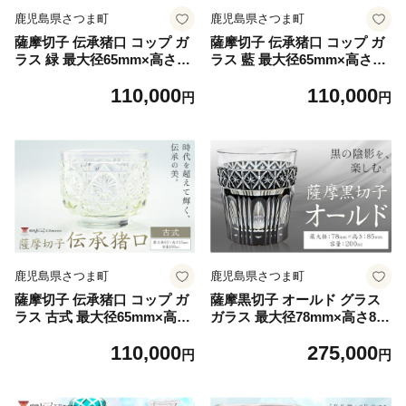
鹿児島県さつま町
鹿児島県さつま町
薩摩切子 伝承猪口 コップ ガ
薩摩切子 伝承猪口 コップ ガ
ラス 緑 最大径65mm×高さ55
ラス 藍 最大径65mm×高さ55
mm 容量100ml 薩摩びーどろ
mm 容量100ml 薩摩びーどろ
110,000
110,000
工芸株式会社《90日以内に出
工芸株式会社《90日以内に出
円
円
荷予定(土日祝除く)》鹿児島
荷予定(土日祝除く)》鹿児島
県 さつま町 送料無料 伝統工
県 さつま町 送料無料 伝統工
芸 切子 さつま切子
芸 切子 さつま切子
鹿児島県さつま町
鹿児島県さつま町
薩摩切子 伝承猪口 コップ ガ
薩摩黒切子 オールド グラス
ラス 古式 最大径65mm×高さ
ガラス 最大径78mm×高さ85
55mm 容量100ml 薩摩びーど
mm 容量200ml 薩摩びーどろ
110,000
275,000
ろ工芸株式会社《90日以内に
工芸株式会社《90日以内に出
円
円
出荷予定(土日祝除く)》鹿児
荷予定(土日祝除く)》鹿児島
島県 さつま町 送料無料 伝統
県 さつま町 送料無料 伝統工
工芸 切子 さつま切子
芸品 切子 コップ 食器