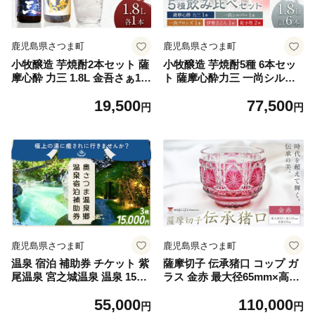
鹿児島県さつま町
鹿児島県さつま町
小牧醸造 芋焼酎2本セット 薩
小牧醸造 芋焼酎5種 6本セッ
摩心酔 力三 1.8L 金吾さぁ1.8
ト 薩摩心酔力三 一尚シルバ
L 株式会社 堀之内俊雄商店
ー 一尚ブロンズ 伊勢吉どん
19,500
77,500
《30日以内に出荷予定(土日
紅小牧 各1.8L 株式会社 堀之
円
円
祝除く)》鹿児島県 さつま町
内俊雄商店《30日以内に出荷
焼酎 芋焼酎 お酒 飲み比べ ギ
予定(土日祝除く)》鹿児島県
フト プレゼント お取り寄せ
さつま町 焼酎 芋焼酎 お酒 飲
送料無料
み比べ ギフト プレゼント お
取り寄せ 送料無料
鹿児島県さつま町
鹿児島県さつま町
温泉 宿泊 補助券 チケット 紫
薩摩切子 伝承猪口 コップ ガ
尾温泉 宮之城温泉 温泉 1500
ラス 金赤 最大径65mm×高さ
0円相当(3枚) さつま町観光特
55mm 容量100ml 薩摩びーど
55,000
110,000
産品協会《30日以内に出荷予
ろ工芸株式会社《90日以内に
円
円