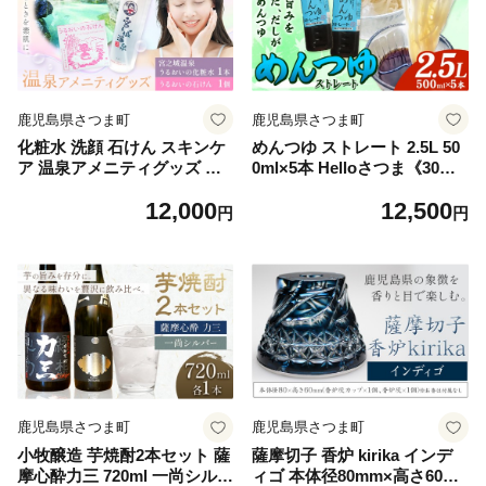
鹿児島県さつま町
鹿児島県さつま町
化粧水 洗顔 石けん スキンケ
めんつゆ ストレート 2.5L 50
ア 温泉アメニティグッズ セ
0ml×5本 Helloさつま《30日
ット 宮之城温泉 うるおいの
以内に出荷予定(土日祝除
12,000
12,500
化粧水 1本 うるおいの石けん
く)》鹿児島県 さつま町 めん
円
円
1個 さつま町観光特産品協会
つゆ つゆ 出汁 だし 調味料
《30日以内に出荷予定(土日
万能調味料 鰹節 昆布 椎茸 国
祝除く)》鹿児島県 さつま町
産原料 素麺 うどん そば 天ぷ
スキンケアセット 温泉 送料
ら 送料無料
無料
鹿児島県さつま町
鹿児島県さつま町
小牧醸造 芋焼酎2本セット 薩
薩摩切子 香炉 kirika インデ
摩心酔力三 720ml 一尚シルバ
ィゴ 本体径80mm×高さ60m