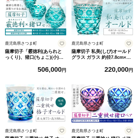
鹿児島県さつま町
鹿児島県さつま町
薩摩切子「霰徳利(あられと
薩摩切子 私美(しび)オールド
っくり)、猪口(ちょこ)(小)セ
グラス ガラス 約径7.8cm×高
ット」(緑) 薩摩びーどろ工芸
さ8.5cm 容量200ml 薩摩びー
506,000
220,000
株式会社 《90日以内に出荷
どろ工芸株式会社《90日以内
円
円
予定(土日祝除く)》鹿児島県
に出荷予定(土日祝除く)》鹿
さつま町 送料無料 伝統工芸
児島県 さつま町 送料無料 伝
切子 さつま切子 徳利 お猪口
統工芸品 切子 コップ 食器
鹿児島県さつま町
鹿児島県さつま町