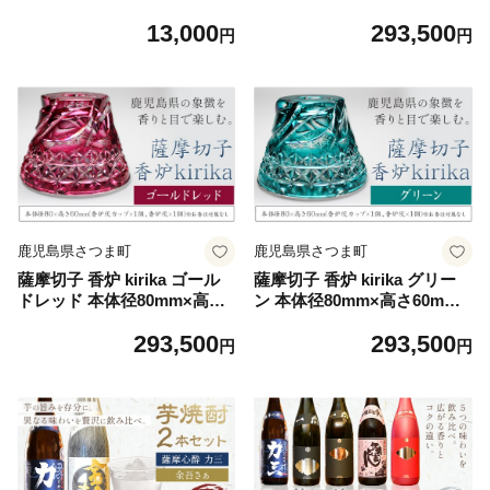
ー 720ml 株式会社 堀之内俊
m 香炉灰カップ1個 香炉灰1
13,000
293,500
雄商店《30日以内に出荷予定
個 薩摩びーどろ工芸株式会社
円
円
(土日祝除く)》鹿児島県 さつ
《90日以内に出荷予定(土日
ま町 焼酎 芋焼酎 お酒 飲み比
祝除く)》鹿児島県 さつま町
べ ギフト プレゼント お取り
送料無料 伝統工芸品 切子 お
寄せ 送料無料
香 雑貨
鹿児島県さつま町
鹿児島県さつま町
薩摩切子 香炉 kirika ゴール
薩摩切子 香炉 kirika グリー
ドレッド 本体径80mm×高さ6
ン 本体径80mm×高さ60mm
0mm 香炉灰カップ1個 香炉
香炉灰カップ1個 香炉灰1個
293,500
293,500
灰1個 薩摩びーどろ工芸株式
薩摩びーどろ工芸株式会社
円
円
会社《90日以内に出荷予定
《90日以内に出荷予定(土日
(土日祝除く)》鹿児島県 さつ
祝除く)》鹿児島県 さつま町
ま町 送料無料 伝統工芸品 切
送料無料 伝統工芸品 切子 お
子 お香 雑貨
香 雑貨