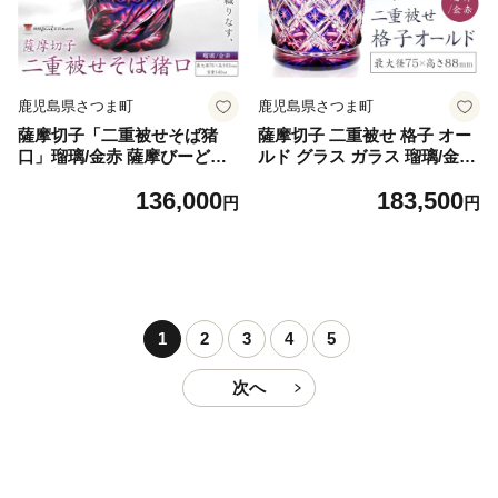
鹿児島県さつま町
鹿児島県さつま町
薩摩切子「二重被せそば猪
薩摩切子 二重被せ 格子 オー
口」瑠璃/金赤 薩摩びーどろ
ルド グラス ガラス 瑠璃/金赤
工芸株式会社 《90日以内に
最大径75mm×高さ88mm 薩
136,000
183,500
出荷予定(土日祝除く)》鹿児
摩びーどろ工芸株式会社《90
円
円
島県 さつま町 送料無料 伝統
日以内に出荷予定(土日祝除
工芸 切子 さつま切子 お猪口
く)》鹿児島県 さつま町 送料
酒器
無料 伝統工芸品 切子 コップ
食器
1
2
3
4
5
次へ