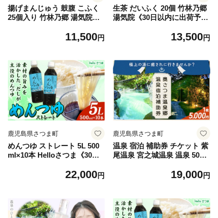
揚げまんじゅう 鼓腹 こふく
生茶 だいふく 20個 竹林乃郷
25個入り 竹林乃郷 湯気院《3
湯気院《30日以内に出荷予定
0日以内に出荷予定(土日祝除
(土日祝除く)》鹿児島県 さつ
11,500
13,500
く)》鹿児島県 さつま市 和菓
ま市 和菓子 菓子 お茶請け お
円
円
子 菓子 お茶請け 揚げ まんじ
茶菓子 大福 抹茶 生茶 まっち
ゅう お茶菓子
ゃ 生クリーム
鹿児島県さつま町
鹿児島県さつま町
めんつゆ ストレート 5L 500
温泉 宿泊 補助券 チケット 紫
ml×10本 Helloさつま《30日
尾温泉 宮之城温泉 温泉 5000
以内に出荷予定(土日祝除
円相当(1枚) さつま町観光特
22,000
19,000
く)》鹿児島県 さつま町 めん
産品協会《30日以内に出荷予
円
円
つゆ つゆ 出汁 だし 調味料
定(土日祝除く)》鹿児島県 さ
万能調味料 鰹節 昆布 椎茸 国
つま町 旅行 トラベル 補助券
産原料 素麺 うどん そば 天ぷ
ら 送料無料