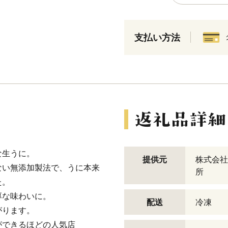
支払い方法
な生うに。
提供元
株式会社P
ない無添加製法で、うに本来
所
た。
厚な味わいに。
配送
冷凍
がります。
ができるほどの人気店