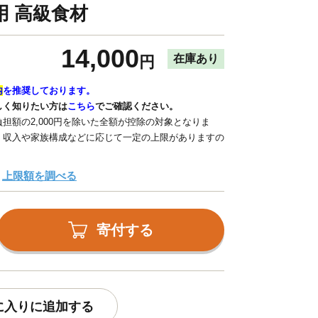
用 高級食材
14,000
在庫あり
円
内
を推奨しております。
しく知りたい方は
こちら
でご確認ください。
担額の2,000円を除いた全額が控除の対象となりま
、収入や家族構成などに応じて一定の上限がありますの
上限額を調べる
寄付する
に入りに追加する