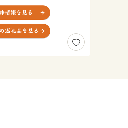
山から湧き出る清らかな水は、町全体へ
り上げます。
な大地で育った作物や家畜は、もちろん
ている黒毛和牛の最高級銘柄”佐賀
ールにて名誉賞（農林水産大臣賞）を
うな肉質は最高級A5ランクならでは
いただいた寄附金を積み立てる「上峰町
設け、6つの使い道の中から寄附者さま
って、有効に活用させていただきます。