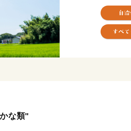
武将・源為朝を育んだ鎮西
と駆け巡り豊かな土壌を作
清らかな水に恵まれた肥沃
どれも最高級。
特に、町の南部で肥育を行っ
牛”は、全日本牛枝肉コンク
受賞するほどの逸品。
口に入れた瞬間のとろけるよ
の食感です。
上峰町では、みなさまから
ふるさと応援寄附基金」を
が指定された取り組みに沿
さかな類"