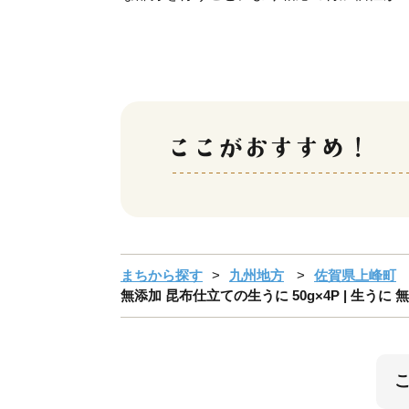
まちから探す
九州地方
佐賀県上峰町
無添加 昆布仕立ての生うに 50g×4P | 生うに