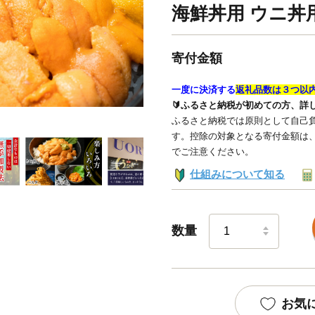
海鮮丼用 ウニ丼
寄付金額
一度に決済する
返礼品数は３つ以
🔰ふるさと納税が初めての方、詳
ふるさと納税では原則として自己負
す。控除の対象となる寄付金額は
でご注意ください。
仕組みについて知る
数量
お気