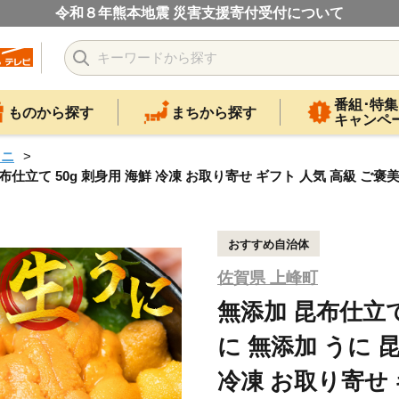
令和８年熊本地震 災害支援寄付受付について
番組･特集
ものから探す
まちから探す
キャンペ
ウニ
 昆布仕立て 50g 刺身用 海鮮 冷凍 お取り寄せ ギフト 人気 高級 ご
おすすめ自治体
佐賀県 上峰町
無添加 昆布仕立ての
に 無添加 うに 昆
冷凍 お取り寄せ 