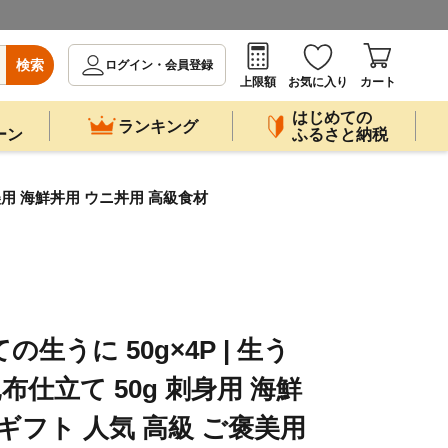
検索
ログイン・会員登録
上限額
お気に入り
カート
はじめての
ランキング
ーン
ふるさと納税
褒美用 海鮮丼用 ウニ丼用 高級食材
生うに 50g×4P | 生う
布仕立て 50g 刺身用 海鮮
ギフト 人気 高級 ご褒美用