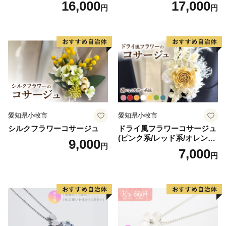
16,000
17,000
円
円
クセサリーキット 手作り セ
ット レジン LEDライト
愛知県小牧市
愛知県小牧市
シルクフラワーコサージュ
ドライ風フラワーコサージュ
(ピンク系/レッド系/オレンジ
9,000
円
系/ホワイト系/イエロー系/グ
7,000
円
リーン系/ブルー系）