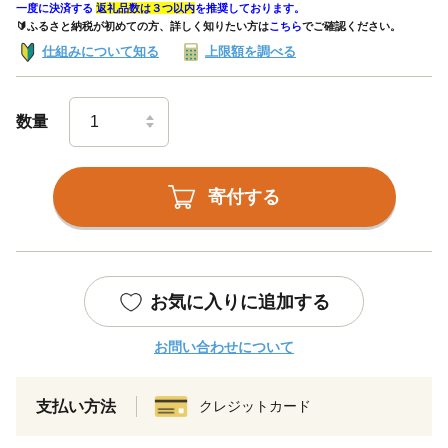
一度に決済する
返礼品数は３つ以内
を推奨しております。
🔰ふるさと納税が初めての方、詳しく知りたい方は
こちら
でご確認ください。
仕組みについて知る
上限額を調べる
数量
寄付する
お気に入りに追加する
お問い合わせについて
支払い方法
クレジットカード