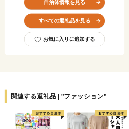
われ、大きな被害が生じてしまいましたが、私たち厚真
自治体情報を見る
町はこの災害から再び立ち上がり、歩み始めています。
これから予想される復興の長い道のりを着実に進めてい
すべての返礼品を見る
くためには、みなさまからのご支援が、町民の大きな支
えとなります。
お気に入りに追加する
道内でも美味しいと評判の高いお米やジンギスカン、ハ
スカップなどの特産品のほか、魚介、農作物など町の
様々な返礼品をお楽しみいただきながら、ぜひ町民の応
援団となっていただけることを願っております。
関連する返礼品 | "ファッション"