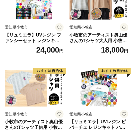
愛知県小牧市
愛知県小牧市
【リュミエラ】UVレジン フ
小牧市のアーティスト奥山優
ァンシーセット レジンキッ
さんのTシャツ大人用 小牧市
ト ハンドメイド レジンクラ
制70周年記念
24,000
18,000
円
円
フト アクセサリーキット 手
作り セット レジン LEDライ
ト
愛知県小牧市
愛知県小牧市
小牧市のアーティスト奥山優
【リュミエラ】UVレジン ビ
さんのTシャツ子供用 小牧市
バーチェ レジンキット ハン
制70周年記念
ドメイド レジンクラフト ア