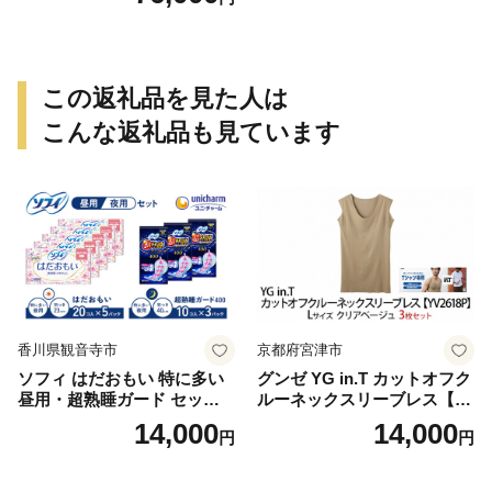
この返礼品を見た人は
こんな返礼品も見ています
香川県観音寺市
京都府宮津市
ソフィ はだおもい 特に多い
グンゼ YG in.T カットオフク
昼用・超熟睡ガード セット
ルーネックスリーブレス【Y
羽付き ナプキン 生理用品 サ
V2618P】Lサイズ クリアベ
14,000
14,000
円
円
ニタリー ユニ・チャーム
ージュ3枚セット [№5716-04
32]