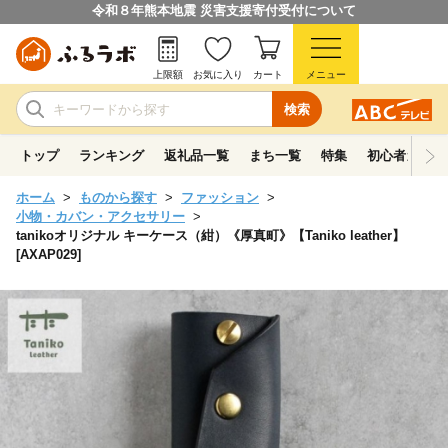
令和８年熊本地震 災害支援寄付受付について
上限額
お気に入り
カート
メニュー
検索
トップ
ランキング
返礼品一覧
まち一覧
特集
初心者ガイド
ホーム
ものから探す
ファッション
小物・カバン・アクセサリー
tanikoオリジナル キーケース（紺）《厚真町》【Taniko leather】
[AXAP029]