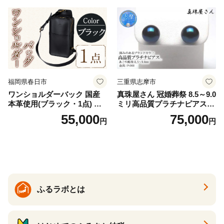
福岡県春日市
三重県志摩市
ワンショルダーバック 国産
真珠屋さん 冠婚葬祭 8.5～9.0
本革使用(ブラック・1点) 鞄
ミリ高品質プラチナピアス P
バック バッグ カバン レザー
t900 志摩産アコヤ真珠 ブラ
55,000
75,000
円
円
国産 日本製 牛革 黒 革 革製
ックパール 黒真珠
品 手作り 男性 女性 レディー
ス メンズ【ksg1307-bk】【Z
enis】
ふるラボとは