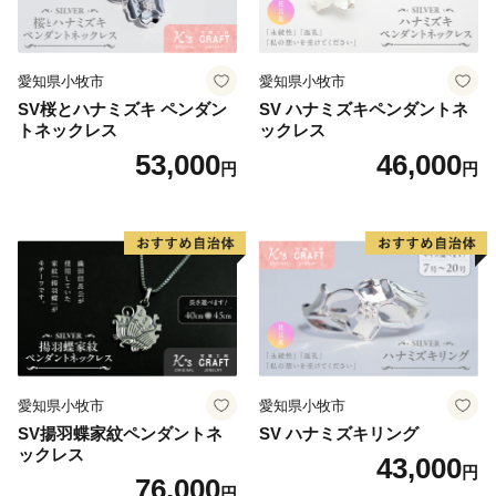
愛知県小牧市
愛知県小牧市
SV桜とハナミズキ ペンダン
SV ハナミズキペンダントネ
トネックレス
ックレス
53,000
46,000
円
円
愛知県小牧市
愛知県小牧市
SV揚羽蝶家紋ペンダントネ
SV ハナミズキリング
ックレス
43,000
円
76,000
円