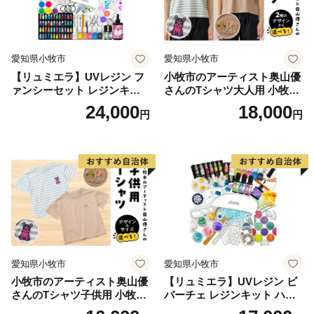
愛知県小牧市
愛知県小牧市
【リュミエラ】UVレジン フ
小牧市のアーティスト奥山優
ァンシーセット レジンキッ
さんのTシャツ大人用 小牧市
ト ハンドメイド レジンクラ
制70周年記念
24,000
18,000
円
円
フト アクセサリーキット 手
作り セット レジン LEDライ
ト
愛知県小牧市
愛知県小牧市
小牧市のアーティスト奥山優
【リュミエラ】UVレジン ビ
さんのTシャツ子供用 小牧市
バーチェ レジンキット ハン
制70周年記念
ドメイド レジンクラフト ア