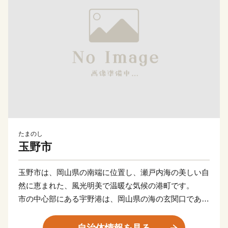
たまのし
玉野市
玉野市は、岡山県の南端に位置し、瀬戸内海の美しい自
然に恵まれた、風光明美で温暖な気候の港町です。
市の中心部にある宇野港は、岡山県の海の玄関口であり
瀬戸内海の海上交通の重要拠点として発展してきまし
た。フェリーの定期航路のほか、近年では大型船舶が着