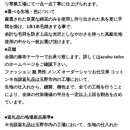
ツ専業工場にて一点一点丁寧に仕上げられます。
■選べる生地・色について
厳選された良質な綿花のみを使用し作り出された糸を更に手
間を掛け、1本1本毛焼きする事で、
余計な毛羽を防ぎ上品な光沢としなやかさを持った高級生地
使用の中から一枚お選び頂けます。
■店舗
全国の麻布テーラーでお承り致します。詳しくはazabu tailor
のホームページをご確認下さい。
ファッション 服 男性 メンズ オーダーシャツお仕立券 コット
ン※当該返礼品は玉野市内の工場において、
生地の仕入れから、縫製、梱包まで、全ての工程を行うこと
により、全体の付加価値の半分を一定以上上回る割合を占め
ています。
■返礼品の地場産品基準■
※当該返礼品は玉野市内の工場において、生地の仕入れか