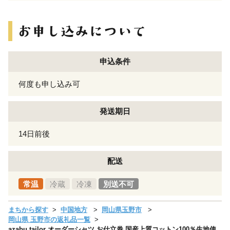
申込条件
何度も申し込み可
発送期日
14日前後
配送
常温
冷蔵
冷凍
別送不可
まちから探す
中国地方
岡山県玉野市
岡山県 玉野市の返礼品一覧
azabu tailor オーダーシャツ お仕立券 国産上質コットン100％生地使