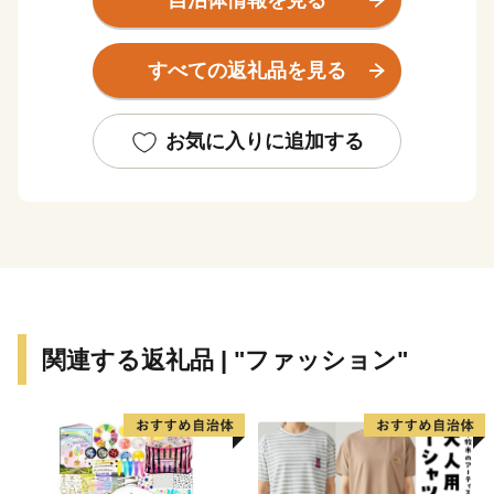
自治体情報を見る
岸できる耐震バースに外国からのクルーズ客船の寄港も
増えています。
すべての返礼品を見る
産業については、造船業の企業城下町として発展してき
たこともあり、多くの造船関連企業が集積する「ものづ
くりのまち」といわれ、製造業が中心となっています。
お気に入りに追加する
近年、市民のまちづくりに対する参画意識が高まってい
ることから、地域が主体性を持ち、その能力を十分発揮
できるよう市民活動の積極的な支援を行い、市民と行政
との協働によるまちづくりを進めるとともに、本市を取
り巻く環境の変化に適切に対応し、限りある財源の中で
事業の選択と集中を行いながら、「安心・活力・支えあ
い～みんなで築く自立都市」を将来像として掲げ、地域
関連する返礼品 | "ファッション"
の特色を生かした満足度の高いまちづくりを進めていま
す。