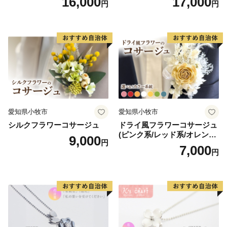
16,000
17,000
円
円
クセサリーキット 手作り セ
ット レジン LEDライト
愛知県小牧市
愛知県小牧市
シルクフラワーコサージュ
ドライ風フラワーコサージュ
(ピンク系/レッド系/オレンジ
9,000
円
系/ホワイト系/イエロー系/グ
7,000
円
リーン系/ブルー系）