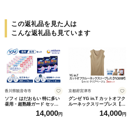
この返礼品を見た人は
こんな返礼品も見ています
香川県観音寺市
京都府宮津市
ソフィ はだおもい 特に多い
グンゼ YG in.T カットオフク
昼用・超熟睡ガード セット
ルーネックスリーブレス【Y
羽付き ナプキン 生理用品 サ
V2618P】Lサイズ クリアベ
14,000
14,000
円
円
ニタリー ユニ・チャーム
ージュ3枚セット [№5716-04
32]