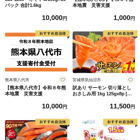
パック 合計1.6kg
本地震 災害支援
10,000
1,000
円
円
熊本県八代市
宮城県気仙沼市
【熊本県八代市】令和８年熊
訳あり サーモン 切り落とし
本地震 災害支援
おさしみ用 1kg 125gx8p [足
利本店 宮城県 気仙沼市 2056
10,000
11,500
4313] 魚 魚介類 鮭 お刺し身
円
円
刺し身 刺身 生 生食 個包装
チリ銀鮭 銀鮭 海鮮 海鮮丼 魚
介