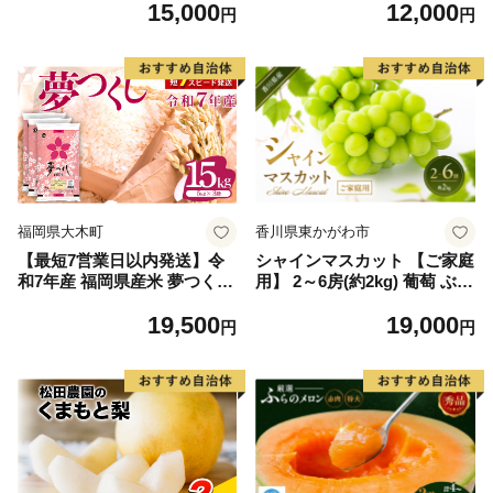
15,000
12,000
毛和牛 ブランド牛 九州 ハン
円
円
バーグ 牛肉 豚肉 国産 お弁当
おかず 惣菜 おすすめ 人気】
(H083106)
福岡県大木町
香川県東かがわ市
【最短7営業日以内発送】令
シャインマスカット 【ご家庭
和7年産 福岡県産米 夢つくし
用】 2～6房(約2kg) 葡萄 ぶど
15kg 精米 ※北海道・沖縄・
う ブドウ フルーツ 果物 くだ
19,500
19,000
離島は配送不可
もの 果実 旬の果物 旬のフル
円
円
ーツ 香川 香川県 東かがわ市