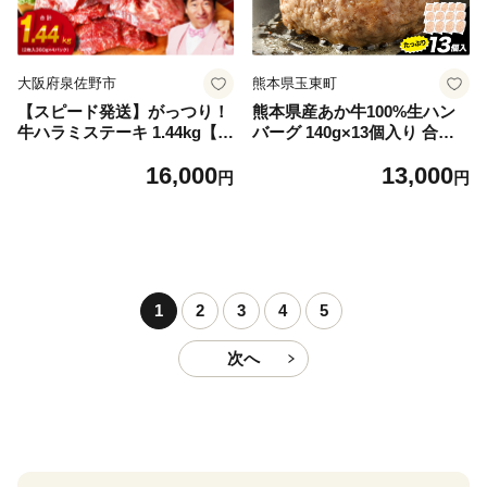
大阪府泉佐野市
熊本県玉東町
【スピード発送】がっつり！
熊本県産あか牛100%生ハン
牛ハラミステーキ 1.44kg【氷
バーグ 140g×13個入り 合計1
温熟成×特製ダレ 小分け 360
820g 1.82kg以上《30日以内
16,000
13,000
g×4パック 牛肉 すてーき 焼
に出荷予定(土日祝除く)》熊
円
円
くだけ 味付き 訳あり 不揃い
本県産あか牛 バイキングベー
焼肉 BBQ】
カリー 冷凍
1
2
3
4
5
次へ