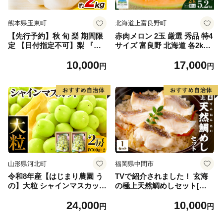
熊本県玉東町
北海道上富良野町
【先行予約】秋 旬 梨 期間限
赤肉メロン 2玉 厳選 秀品 特4
定 【日付指定不可】梨 『松
サイズ 富良野 北海道 各2kg
田農園』の くまもと 梨 たっ
～2.6kg 2玉 セット ファーム
10,000
17,000
ぷり 約2kg 5-7玉前後 《7月
富良野 メロン めろん 果物 く
円
円
下旬-9月末頃出荷》 予約 受
だもの フルーツ デザート 旬
付中 熊本県玉名郡玉東町『松
の果物 旬のフルーツ
田農園』なし 果物 スイーツ
フルーツ デザート スムージ
ー SDG`s
山形県河北町
福岡県中間市
令和8年産【はじまり農園 う
TVで紹介されました！ 玄海
の】大粒 シャインマスカット
の極上天然鯛めしセット[鯛
２房（約700g×2房） 山形県
の切身、だし汁、鯛茶漬け用
24,000
10,000
河北町産 【河北町観光物産協
だし]【010-0001】
円
円
会】 ka002-004-r8