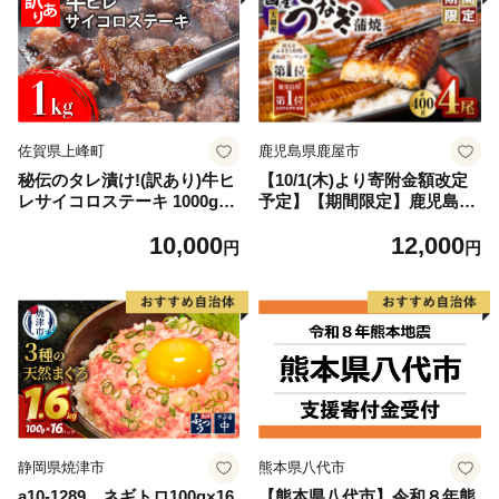
佐賀県上峰町
鹿児島県鹿屋市
秘伝のタレ漬け!(訳あり)牛ヒ
【10/1(木)より寄附金額改定
レサイコロステーキ 1000g
予定】【期間限定】鹿児島県
【B-1098-AS】
大隅産うなぎ蒲焼4尾（400
10,000
12,000
g） KN007-023
円
円
静岡県焼津市
熊本県八代市
a10-1289 ネギトロ100g×16
【熊本県八代市】令和８年熊