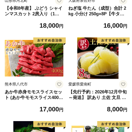
山形県河北町
大阪府泉佐野市
【令和8年産】 ぶどう シャイ
ねぎ塩 牛たん（成型）合計 2
ンマスカット 2房入り（1房6
kg 小分け 250g×8P【牛タン
00g前後） 秀品 山形県河北町
牛肉 焼肉用 薄切り 訳あり サ
18,000
16,000
産【山形eLab】 ka074-023-r
イズ不揃い】
円
円
8
熊本県八代市
愛媛県愛南町
あか牛赤身モモスライスセッ
【先行予約：2026年12月中旬
ト (あか牛モモスライス400
～発送】 訳あり 土佐 文旦 8k
g、あか牛のたれ200ml付き)
g (Mサイズ以上サイズミック
17,000
8,000
ス) 8000円 わけあり ぶんたん
円
円
みかん mikan 蜜柑 ミカン 土
佐文旦 家庭用 産地直送 国産
農家直送 期間限定 特産品 サ
イズミックス くらもとファー