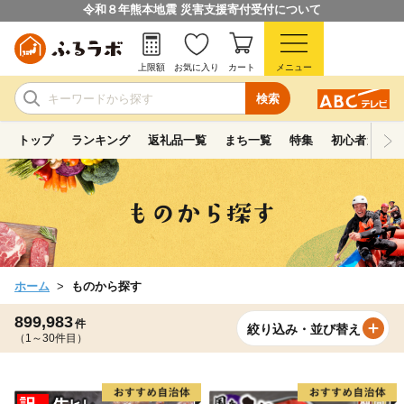
令和８年熊本地震 災害支援寄付受付について
上限額
お気に入り
カート
メニュー
検索
トップ
ランキング
返礼品一覧
まち一覧
特集
初心者ガイド
ホーム
ものから探す
899,983
件
絞り込み・並び替え
（1～30件目）