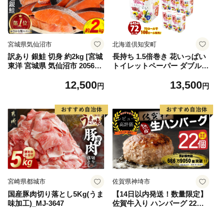
宮城県気仙沼市
北海道倶知安町
訳あり 銀鮭 切身 約2kg [宮城
長持ち 1.5倍巻き 花いっぱい
東洋 宮城県 気仙沼市 205649
トイレットペーパー ダブル 4
91] 鮭 魚介類 海鮮 訳アリ 規
5ｍ 計72ロール 全18種 花柄
12,500
13,500
格外 不揃い さけ サケ 鮭切身
プリント ハーブ 香り付き 日
円
円
シャケ 切り身 冷凍 家庭用 お
本製 まとめ買い 防災 常備品
かず 弁当 支援 サーモン 銀鮭
ペーパー エコ 日用雑貨 消耗
切り身 魚 わけあり
品 備蓄 送料無料 北海道 倶知
安町 日用品
宮崎県都城市
佐賀県神埼市
国産豚肉切り落とし5Kg(うま
【14日以内発送！数量限定】
味加工)_MJ-3647
佐賀牛入り ハンバーグ 22個
2.6kg(120g×22個)【佐賀牛 黒