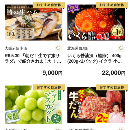
大阪府阪南市
北海道白糠町
R8.5.30 『朝だ！生です旅サ
いくら醤油漬（鮭卵） 400g
ラダ』で紹介されました！朝
(200g×2パック) イクラ 小分
日放送（ABCテレビ） 鰆の
け いくら醤油漬 鮭いくら い
9,000
22,000
生ハム ×3パック（1パックあ
くら醤油漬け 鮭 鮭卵 ikura
円
円
たり、約15g × 約4枚入）さ
醤油いくら 冷凍いくら いく
わら 燻製 熟成
ら北海道 醤油鮭いくら 人気
大好評品 北海道 白糠町