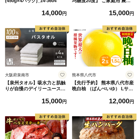
(450g×4パック)_14-3604
均糖度20度】 ご家庭用 農家
こだわりの シャイン マスカ
14,000
15,000
ット 2～3房 合計約1.2kg ブ
円
円
ドウ 葡萄 岡山県産 国産 フル
ーツ 果物 【 Nini farm 農家
直送 】
大阪府泉南市
熊本県八代市
【泉州タオル】吸水力と肌触
【先行予約】 熊本県八代市産
りが自慢のデイリーユースバ
晩白柚 （ばんぺいゆ） Lサイ
スタオル オフホワイト・ライ
ズ 2玉 柑橘 みかん 果物 くだ
15,000
12,000
トグレー 4枚【配送不可地
もの フルーツ おやつ 特産 熊
円
円
域：北海道・沖縄・離島】
本県 八代市 【2026年12月上
【039D-268】
旬より順次発送】