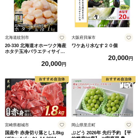
ム 愛南町 愛媛県
北海道紋別市
大阪府貝塚市
20-330 北海道オホーツク海産
ワケあり水なす２０個
ホタテ玉冷バラエティサイズ
20,000
(1kg)｜ 訳あり サイズ不揃い
円
20,000
円
宮崎県都城市
岡山県里庄町
国産牛 赤身切り落とし1.8kg
ぶどう 2026年 先行予約 【平