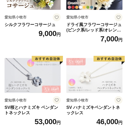
愛知県小牧市
愛知県小牧市
シルクフラワーコサージュ
ドライ風フラワーコサージュ
(ピンク系/レッド系/オレンジ
9,000
円
系/ホワイト系/イエロー系/グ
7,000
円
リーン系/ブルー系）
愛知県小牧市
愛知県小牧市
SV桜とハナミズキ ペンダン
SV ハナミズキペンダントネ
トネックレス
ックレス
53,000
46,000
円
円