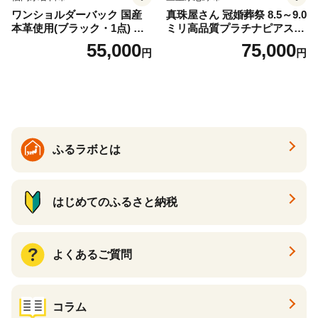
ワンショルダーバック 国産
真珠屋さん 冠婚葬祭 8.5～9.0
本革使用(ブラック・1点) 鞄
ミリ高品質プラチナピアス P
バック バッグ カバン レザー
t900 志摩産アコヤ真珠 ブラ
55,000
75,000
円
円
国産 日本製 牛革 黒 革 革製
ックパール 黒真珠
品 手作り 男性 女性 レディー
ス メンズ【ksg1307-bk】【Z
enis】
ふるラボとは
はじめてのふるさと納税
よくあるご質問
コラム