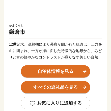
かまくらし
鎌倉市
12世紀末、源頼朝により幕府が開かれた鎌倉は、三方を
山に囲まれ、一方が海に面した特徴的な地形から、みど
りと青の鮮やかなコントラストが織りなす美しい自然景
観に恵まれたまちです。
自治体情報を見る
そして、今も残る多くの神社仏閣などの歴史的遺産は、
長い年月のなかで守り続けられ、今日でも中世の社会を
すべての返礼品を見る
支えた繁栄の歴史と華やかな文化を現在に伝えていま
す。
お気に入りに追加する
鎌倉市では、先人たちから受け継いだ美しい自然景観や