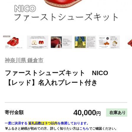
神奈川県 鎌倉市
ファーストシューズキット NICO
【レッド】名入れプレート付き
40,000
寄付金額
在庫あり
円
一度に決済する
返礼品数は３つ以内
を推奨しております。
🔰ふるさと納税が初めての方、詳しく知りたい方は
こちら
でご確認ください。