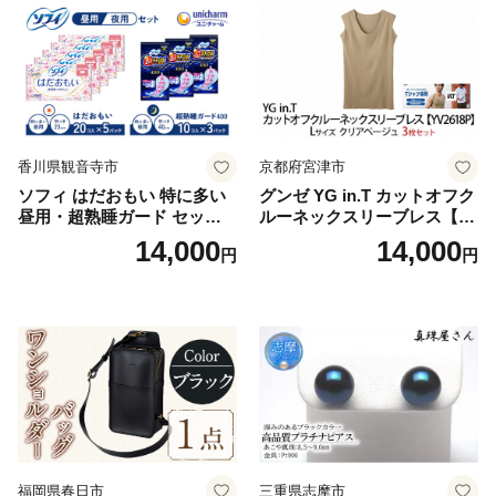
香川県観音寺市
京都府宮津市
ソフィ はだおもい 特に多い
グンゼ YG in.T カットオフク
昼用・超熟睡ガード セット
ルーネックスリーブレス【Y
羽付き ナプキン 生理用品 サ
V2618P】Lサイズ クリアベ
14,000
14,000
円
円
ニタリー ユニ・チャーム
ージュ3枚セット [№5716-04
32]
福岡県春日市
三重県志摩市