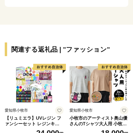
歴史的遺産を大切にし、次の世代に確かなかたちで引き
継いでいくため、ふるさと寄附金を通じた皆様からの応
援を心よりお待ちしております。
＊＊＊＊＊＊＊＊＊＊＊＊＊＊＊＊＊＊＊＊＊＊＊＊＊
＊＊＊＊＊＊＊
関連する返礼品 | "ファッション"
【お知らせ】
鎌倉市は、総務大臣通知により、ふるさと納税の対象と
なる地方団体としての指定を受けております。
【担当課連絡先】
鎌倉市文化観光部産業課ふるさと寄附金担当
電話 0467-61-3845
愛知県小牧市
愛知県小牧市
FAX 0467-23-8700
【リュミエラ】UVレジン フ
小牧市のアーティスト奥山優
メール furusatokifu@city.kamakura.kanagawa.jp
ァンシーセット レジンキッ
さんのTシャツ大人用 小牧市
ト ハンドメイド レジンクラ
制70周年記念
24,000
18,000