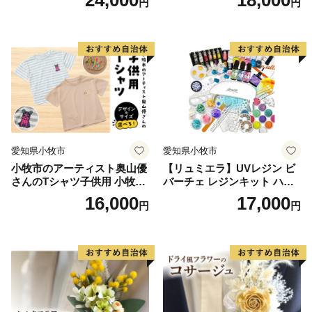
円
円
フト アクセサリーキット 手
作り セット レジン LEDライ
ト
愛知県小牧市
愛知県小牧市
小牧市のアーティスト奥山優
【リュミエラ】UVレジン ビ
さんのTシャツ子供用 小牧市
バーチェ レジンキット ハン
制70周年記念
ドメイド レジンクラフト ア
16,000
17,000
円
円
クセサリーキット 手作り セ
ット レジン LEDライト