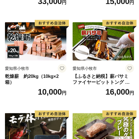
33,000
15,000
円
円
ノーピーク アルミパーソナ
徳リング
ルクッカーサイズ
愛知県小牧市
愛知県小牧市
乾燥薪 約20kg（10kg×2
【ふるさと納税】薪バサミ
箱）
ファイヤーピットトング ソ
ロキャンプ用 コンパクト ス
10,000
16,000
円
円
テンレス材 軽量 アウトドア
BBQ グランピング 強度を維
持 掴みやすい工夫 サビに強
い 繰り返し使える 日本製 安
心 鍛冶屋の頓珍漢 愛知県 送
料無料