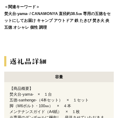
＜関連キーワード＞
焚火台-yama- / CANAMONYA 直径約38.5㎝ 専用の五徳をセ
ットにしてお届け キャンプ アウトドア 鉄 たきび 焚き火 炎
五徳 オシャレ 個性 調理
容量
【商品概要】
焚火台-yama- × １台
五徳-sanhenge-（4本セット） × １セット
脚（M6ボルト・100㎜） × ４本
メンテナンスガイド（A4紙） × １枚
※専用のダンボールに梱包し、発送させていただきま