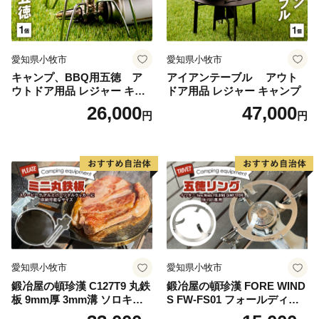
愛知県小牧市
愛知県小牧市
キャンプ、BBQ用五徳 ア
アイアンテーブル アウト
ウトドア用品 レジャー キャ
ドア用品 レジャー キャンプ
ンプ バーベキュー BBQ 五徳
26,000
47,000
円
円
愛知県小牧市
愛知県小牧市
鍛冶屋の頓珍漢 C127T9 丸鉄
鍛冶屋の頓珍漢 FORE WIND
板 9mm厚 3mm溝 ソロキャ
S FW-FS01 フォールディン
ンプ用 専用ハンドル付き ス
グ キャンプストーブ専用 五