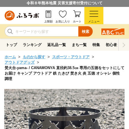
令和８年熊本地震 災害支援寄付受付について
上限額
お気に入り
カート
メニュー
検索
トップ
ランキング
返礼品一覧
まち一覧
特集
初心者ガイド
ホーム
ものから探す
スポーツ・アウトドア
アウトドアグッズ
焚火台-yama- / CANAMONYA 直径約38.5㎝ 専用の五徳をセットにして
お届け キャンプ アウトドア 鉄 たきび 焚き火 炎 五徳 オシャレ 個性
調理