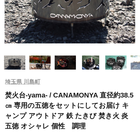
埼玉県 川島町
焚火台-yama- / CANAMONYA 直径約38.5
㎝ 専用の五徳をセットにしてお届け キ
ャンプ アウトドア 鉄 たきび 焚き火 炎
五徳 オシャレ 個性 調理