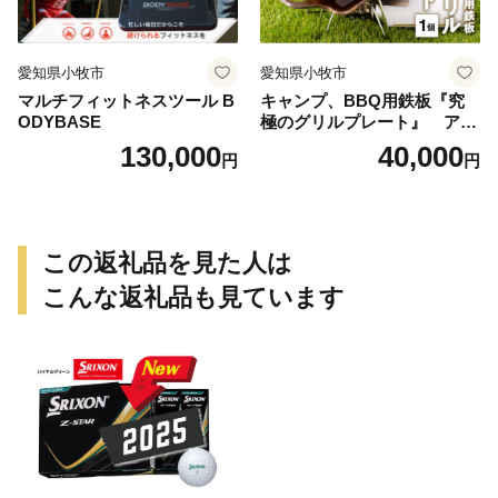
愛知県小牧市
愛知県小牧市
マルチフィットネスツール B
キャンプ、BBQ用鉄板『究
ODYBASE
極のグリルプレート』 アウ
トドア用品 レジャー キャン
130,000
40,000
円
円
プ バーベキュー BBQ 鉄板
この返礼品を見た人は
こんな返礼品も見ています