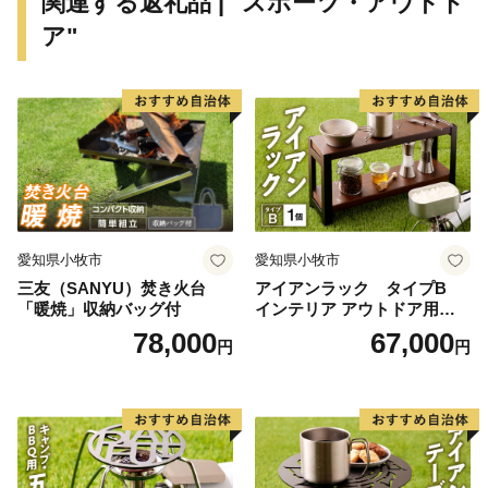
関連する返礼品 | "スポーツ・アウトド
など）」、「食（すったて、呉汁など）」、「歴史文化
ア"
財（遠山記念館、廣徳寺大御堂など）」などに代表され
る地域資源を掘り起こし、川島町のＰＲを行っていくも
のです。
川島町は、ふるさと納税の対象団体として総務大臣か
ら指定を受けているため、本町に寄附した場合は、税制
上の特例控除を受けることができます。
愛知県小牧市
愛知県小牧市
三友（SANYU）焚き火台
アイアンラック タイプB
「暖焼」収納バッグ付
インテリア アウトドア用品
レジャー キャンプ
78,000
67,000
円
円