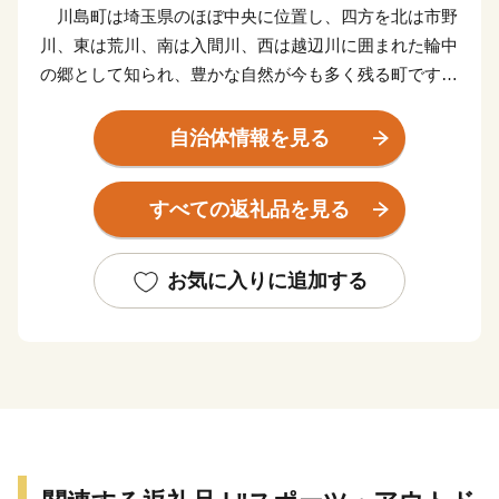
川島町は埼玉県のほぼ中央に位置し、四方を北は市野
川、東は荒川、南は入間川、西は越辺川に囲まれた輪中
の郷として知られ、豊かな自然が今も多く残る町です。
面積の約６０％が田畑で、その中心は「お米」です。
平坦な地形と豊かな水、気候など理想的な条件が整って
自治体情報を見る
おり、江戸時代には、お蔵米として川越藩に献上されて
いた由緒あるお米が産み出されています。
すべての返礼品を見る
また、町の特産として、県内でも有数の産地となって
いる「いちご」、県内最大の生産量を誇る「いちじく」
の栽培が盛んです。
お気に入りに追加する
新たな取り組みとして、町の魅力を地域住民が再認識
し、地域の誇りの象徴となり、また町外に対する認知度
向上、「訪れたい」、「買いたい」、「住みたい」と思
えるような町のイメージを図るため、 「かわじまブラ
ンド（＝KJブランド）」をたちあげました。KJブラン
ドとは、「自然（見渡す限りの田園風景、白鳥の飛来な
ど）」、「農産物（いちご、いちじく、川越藩のお蔵米