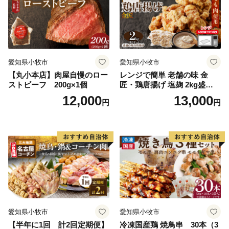
愛知県小牧市
愛知県小牧市
【丸小本店】肉屋自慢のロー
レンジで簡単 老舗の味 金
ストビーフ 200g×1個
匠・鶏唐揚げ 塩麹 2kg盛りセ
ット（500g×4袋） からあげ
12,000
13,000
円
円
レンジ 冷凍 調理済み 味付き
鶏肉 もも肉 旨み ジューシー
老舗 加熱済 温めるだけ 簡単
便利 レンジ 自然解凍 弁当 お
かず 惣菜 食品 おつまみ グル
メ お取り寄せ 小牧市 送料無
料
愛知県小牧市
愛知県小牧市
【半年に1回 計2回定期便】
冷凍国産鶏 焼鳥串 30本（3