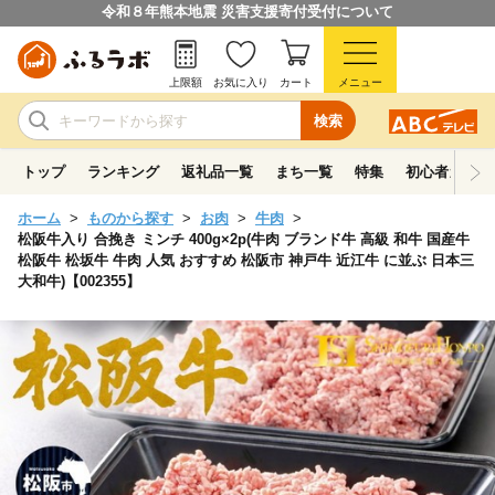
令和８年熊本地震 災害支援寄付受付について
上限額
お気に入り
カート
メニュー
検索
トップ
ランキング
返礼品一覧
まち一覧
特集
初心者ガイド
ホーム
ものから探す
お肉
牛肉
松阪牛入り 合挽き ミンチ 400g×2p(牛肉 ブランド牛 高級 和牛 国産牛
松阪牛 松坂牛 牛肉 人気 おすすめ 松阪市 神戸牛 近江牛 に並ぶ 日本三
大和牛)【002355】