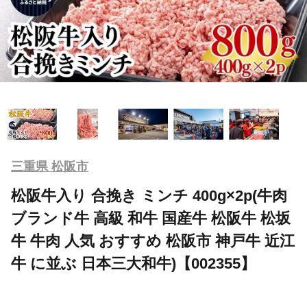
三重県 松阪市
松阪牛入り 合挽き ミンチ 400g×2p(牛肉
ブランド牛 高級 和牛 国産牛 松阪牛 松坂
牛 牛肉 人気 おすすめ 松阪市 神戸牛 近江
牛 に並ぶ 日本三大和牛)【002355】