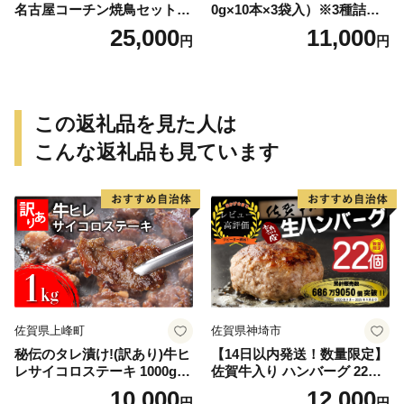
名古屋コーチン焼鳥セット・
0g×10本×3袋入）※3種詰め
名古屋コーチン鍋&名古屋コ
合わせ 焼き鳥 おつまみ バー
25,000
11,000
円
円
ーチン1羽分セット
ベキュー 小分け 国産 鶏肉 焼
鳥 やきとり 串 惣菜 おかず
晩酌 冷凍 パーティー 便利 食
材 具材 お家居酒屋 詰め合わ
せ
この返礼品を見た人は
こんな返礼品も見ています
佐賀県上峰町
佐賀県神埼市
秘伝のタレ漬け!(訳あり)牛ヒ
【14日以内発送！数量限定】
レサイコロステーキ 1000g
佐賀牛入り ハンバーグ 22個
【B-1098-AS】
2.6kg(120g×22個)【佐賀牛
10,000
12,000
円
円