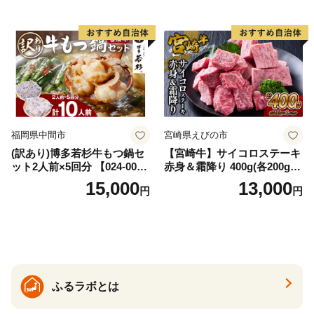
福岡県中間市
宮崎県えびの市
(訳あり)博多若杉牛もつ鍋セ
【宮崎牛】サイコロステーキ
ット2人前×5回分 【024-002
赤身＆霜降り 400g(各200g×
7】
１P 計2P) 真空パック 冷凍
15,000
13,000
円
円
ふるラボとは