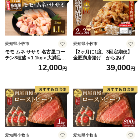
愛知県小牧市
愛知県小牧市
モモ ムネ ササミ 名古屋コー
【2ヶ月に1度、3回定期便】
チン3種盛＜1.1kg＞大満足セ
金匠鶏唐揚げ からあげ
ット 地鶏 鶏肉
12,000
39,000
円
円
愛知県小牧市
愛知県小牧市