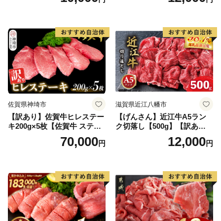
黒毛和牛 ブランド牛 九州 ハ
ンバーグ 牛肉 豚肉 国産 お弁
当 おかず 惣菜 おすすめ 人
気】(H083106)
佐賀県神埼市
滋賀県近江八幡市
【訳あり】佐賀牛ヒレステー
【げんさん】近江牛A5ラン
キ200g×5枚【佐賀牛 ステー
ク切落し【500g】【訳あり】
キ ブランド肉 ヒレ肉 フィレ
【DG12W】
70,000
12,000
円
円
肉 ジューシー ヘルシー】(H0
65175)