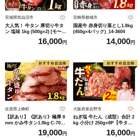
宮城県気仙沼市
宮崎県都城市
大人気！ 牛タン 厚切り牛タ
国産牛 赤身切り落とし1.8kg
ン 塩味 1kg (500g×2) [モ〜ラ
(450g×4パック)_14-3604
ンド 宮城県 気仙沼市 205646
16,000
14,000
円
円
60] 肉 牛肉 精肉 牛たん 牛タ
ン塩 牛たん塩 冷凍 焼肉 BB
Q アウトドア バーベキュー
厚切り タン
佐賀県上峰町
大阪府泉佐野市
【訳あり】《訳あり》極厚 8
ねぎ塩 牛たん（成型）合計 2
mm かみ牛タン1.8kg C-709-
kg 小分け 250g×8P【牛タン
AS
牛肉 焼肉用 薄切り 訳あり サ
19,000
16,000
円
円
イズ不揃い】