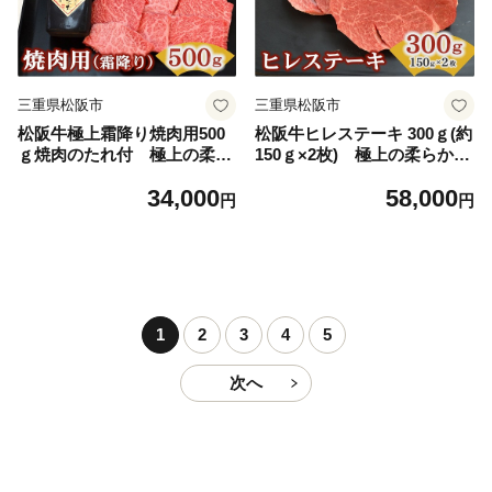
牛）【3-194】
三重県松阪市
三重県松阪市
松阪牛極上霜降り焼肉用500
松阪牛ヒレステーキ 300ｇ(約
ｇ焼肉のたれ付 極上の柔ら
150ｇ×2枚) 極上の柔らかさ
かさ 化粧箱入り（柔らかい
化粧箱入り（松坂牛 松阪肉
34,000
58,000
松坂牛 松阪肉 高級ブランド
高級ブランド牛 赤身 フィレ
円
円
牛 イチボ ハネシタ ロース ト
ステーキ ヘレ 脂少ない レア
モサンカク 三角 ミスジ カイ
焼肉 ビフテキ 自宅用 贈答品
ノミ 焼き肉 自宅用 贈答品 ギ
ギフトA4 A5 特産松阪牛 お
フトA4 A5 特産松阪牛 お歳
歳暮 お中元 牛肉 とろける 和
暮 お中元 牛肉 とろける 和牛
牛 三重県 松阪市）【5.8-3】
黒毛和牛 三重県 松阪市）
1
2
3
4
5
【3.4-6】
次へ