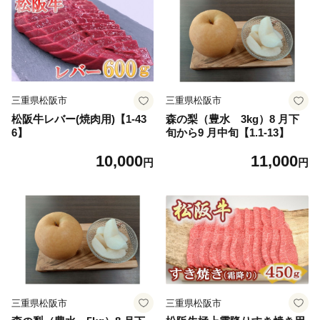
三重県松阪市
三重県松阪市
松阪牛レバー(焼肉用)【1-43
森の梨（豊水 3kg）8 月下
6】
旬から9 月中旬【1.1-13】
10,000
11,000
円
円
三重県松阪市
三重県松阪市