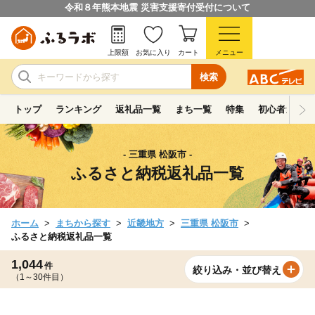
令和８年熊本地震 災害支援寄付受付について
上限額
お気に入り
カート
メニュー
検索
トップ
ランキング
返礼品一覧
まち一覧
特集
初心者ガイド
- 三重県 松阪市 -
ふるさと納税返礼品一覧
ホーム
まちから探す
近畿地方
三重県 松阪市
ふるさと納税返礼品一覧
1,044
件
絞り込み・並び替え
（1～30件目）