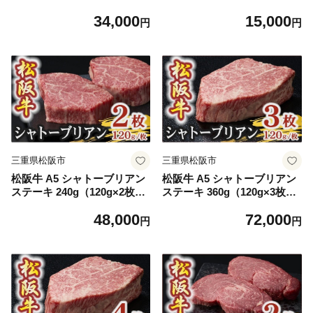
生ハム プロシュート 肩ロー
34,000
15,000
ス )【002233】
円
円
三重県松阪市
三重県松阪市
松阪牛 A5 シャトーブリアン
松阪牛 A5 シャトーブリアン
ステーキ 240g（120g×2枚）(
ステーキ 360g（120g×3枚）
牛肉 ブランド牛 高級 和牛 国
( 牛肉 ブランド牛 高級 和牛
48,000
72,000
産牛 松阪牛 松坂牛 ステーキ
国産牛 松阪牛 松坂牛 ステー
円
円
ヒレ シャトーブリアン A5 牛
キ ヒレ シャトーブリアン A5
肉 ステーキ 松阪牛 牛肉 ステ
牛肉 ステーキ 松阪牛 牛肉 ス
ーキ シャトーブリアン 松阪
テーキ シャトーブリアン 松
牛 ステーキ A5シャトーブリ
阪牛 ステーキ A5シャトーブ
アン 人気 おすすめ ランキン
リアン 人気 おすすめ ランキ
グ 三重県 松阪市 松阪牛 ステ
ング 三重県 松阪市 松阪牛 ス
ーキ )【4.8-3】
テーキ )【7.2-4】