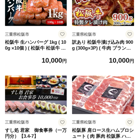
並ぶ 日本三大和牛 ) 【00890
_3】
三重県松阪市
三重県松阪市
松阪牛 生ハンバーグ 1kg ( 10
訳あり 松阪牛漬け込み肉 900
0g ×10個 ) ( 松阪牛 松坂牛 松
g (300g×3P) ( 牛肉 ブランド
阪牛ハンバーグ お弁当 便利
牛 高級 和牛 国産牛 松阪牛
10,000
10,000
おすすめ 人気 牛肉 ハンバー
松坂牛 訳あり 訳アリ 訳あり
円
円
グ 簡単調理 三重県 松阪市 伊
商品 訳あり牛肉 漬け込み肉
勢 志摩 老舗 長太屋 10000円
冷凍 三重県 松阪市 1万円 100
1万円 一万円 冷凍 小分け 個
00円 神戸牛 近江牛 に並ぶ 日
包装 合挽き ブランド牛 和牛
本三大和牛 ) 【1-431】
国産牛 )【1-439】
三重県松阪市
三重県松阪市
すし処 君家 御食事券（一万
松阪豚 肩ロース生ハムプロシ
円分）【3.4-7】
ュート ( 肉 豚肉 松阪豚 ハム