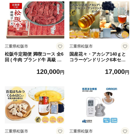
三重県松阪市
三重県松阪市
松阪牛定期便 満喫コース 全6
国産花々・アカシア140ｇと
回 ( 牛肉 ブランド牛 高級 和
コラーゲンドリンク6本セッ
牛 国産牛 松阪牛 松坂牛 定期
ト【002205】
120,000
17,000
便 お肉定期便 牛肉定期便 す
円
円
き焼き ステーキ 焼肉 焼き肉
ハンバーグ 切り落とし 赤身
霜降り 牛肉 定期便 三重県 松
阪市 松阪牛 定期便 ) 【12-1
4】
三重県松阪市
三重県松阪市