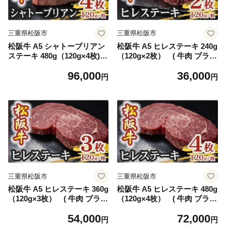
三重県松阪市
三重県松阪市
松阪牛 A5 シャトーブリアン
松阪牛 A5 ヒレステーキ 240g
ステーキ 480g（120g×4枚) (
（120g×2枚） ( 牛肉 ブラン
牛肉 ブランド牛 高級 和牛 国
ド牛 高級 和牛 国産牛 松阪牛
96,000
36,000
産牛 松阪牛 松坂牛 ステーキ
松坂牛 ステーキ ヒレ ヒレス
円
円
ヒレ シャトーブリアン 牛肉
テーキ 牛肉 ステーキ 松阪牛
ステーキ 松阪牛 牛肉 ステー
牛肉 ステーキ 冷凍 人気 おす
キ シャトーブリアン 松阪牛
すめ ランキング 三重県 松阪
ステーキ 冷凍 人気 おすすめ
市 松阪牛 ヒレ ステーキ フィ
ランキング 三重県 松阪市 松
レ フィレ肉) 【3.6-10】
阪牛 シャトーブリアン )【9.6
-1】
三重県松阪市
三重県松阪市
松阪牛 A5 ヒレステーキ 360g
松阪牛 A5 ヒレステーキ 480g
（120g×3枚） ( 牛肉 ブラン
（120g×4枚） ( 牛肉 ブラン
ド牛 高級 和牛 国産牛 松阪牛
ド牛 高級 和牛 国産牛 松阪牛
54,000
72,000
松坂牛 ステーキ ヒレ ヒレス
松坂牛 ステーキ ヒレ ヒレス
円
円