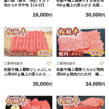
森の梨（豊水 5kg）8 月下
松阪牛極上霜降りすき焼き用
旬から9 月中旬【1.6-22】
450ｇ極上の柔らかさ 化粧箱
入り（柔らかい 松坂牛 松阪
16,000
30,000
肉 霜降り 高級ブランド牛 肩
円
円
ロース 肩 ウデ トモサンカク
焼しゃぶ すき焼 焼肉 自宅用
贈答品 ギフト お歳暮 お中元
牛肉 とろける 和牛 三重県 松
阪市 A4 A5 特産松阪牛）【3-
193】
三重県松阪市
三重県松阪市
松阪牛極上霜降りしゃぶしゃ
松阪牛極上霜降りカルビ焼肉
ぶ用450ｇ極上の柔らかさ 化
用500ｇ焼肉のたれ付 極上
粧箱入り（柔らかい 松坂牛
の柔らかさ 化粧箱入り（柔ら
30,000
34,000
松阪肉 霜降り 高級ブランド
かい 松坂牛 松阪肉 高級ブラ
円
円
牛 肩ロース 肩 ウデ トモサン
ンド牛 バラ ハネシタ 三角バ
カク 焼しゃぶ すき焼 焼肉 自
ラ 焼き肉 自宅用 贈答品 ギフ
宅用 贈答品 ギフト お歳暮 お
トA4 A5 特産松阪牛 お歳暮
中元 牛肉 とろける 和牛 三重
お中元 牛肉 とろける 和牛 黒
県 松阪市 A4 A5 特産松阪
毛和牛 三重県）【3.4-5】