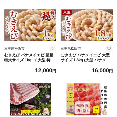
テーキ 牛肉 ステーキ 松阪牛
テーキ 牛肉 ステーキ 松阪牛
牛肉 ステーキ 冷凍 人気 おす
牛肉 ステーキ 冷凍 人気 おす
すめ ランキング 三重県 松阪
すめ ランキング 三重県 松阪
市 松阪牛 ヒレ ステーキ フィ
市 松阪牛 ヒレ ステーキ フィ
レ フィレ肉)【5.4-7】
レ フィレ肉)【7.2-5】
三重県松阪市
三重県松阪市
むきえび バナメイエビ 超超
むきえび バナメイエビ 大型
特大サイズ 1kg ( 大型 特大
サイズ 1.8kg (大型 バナメイ
超特大 バナメイエビ 背ワタ
エビ 背ワタなし バラ凍結 剥
12,000
16,000
なし バラ凍結 剥きえび むき
きえび むき海老 魚介 海鮮 海
円
円
海老 魚介 海鮮 海老 むき身
老 むき身 保水剤 不使用 冷凍
保水剤 不使用 冷凍 下処理済
下処理済 エビ 海老 人気 えび
エビ 海老 人気 えび むきえび
むきえび ムキエビ おかず 簡
ムキエビ おかず 簡単 人気)
単 人気)【1.6-44】
【1.2-29】