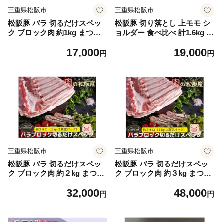
三重県松阪市
三重県松阪市
松阪豚 バラ 切るだけスペッ
松阪豚 切り落とし 上モモ シ
ク ブロック肉 約1kg まつぶ
ョルダー 食べ比べ 計1.6kg ま
た 希少 ふるさと納税 豚肉 ブ
つぶた 希少 ふるさと納税 豚
17,000
19,000
ランド 回鍋肉 カレー 角煮 焼
肉 ブランド 鍋 鉄板焼 カレー
円
円
肉 BBQ 焼きそば ポーク コ
炒め物 生姜焼き ポーク コラ
ラーゲン ぶた肉 三重 松阪 肉
ーゲン ぶた肉 三重 松阪 肉
送料無料【1.7-28】
送料無料【1.9-8】
三重県松阪市
三重県松阪市
松阪豚 バラ 切るだけスペッ
松阪豚 バラ 切るだけスペッ
ク ブロック肉 約２kg まつぶ
ク ブロック肉 約３kg まつぶ
た 希少 ふるさと納税 豚肉 ブ
た 希少 ふるさと納税 豚肉 ブ
32,000
48,000
ランド 回鍋肉 カレー 角煮 焼
ランド 回鍋肉 カレー 角煮 焼
円
円
肉 BBQ 焼きそば ポーク コ
肉 BBQ 焼きそば ポーク コ
ラーゲン ぶた肉 三重 松阪 肉
ラーゲン ぶた肉 三重 松阪 肉
送料無料【3.2-5】
送料無料【4.8-2】