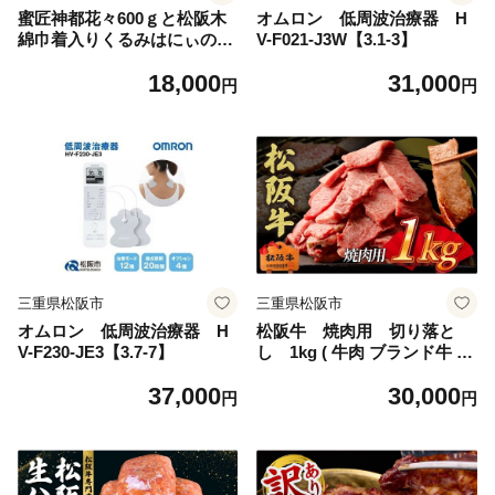
蜜匠神都花々600ｇと松阪木
オムロン 低周波治療器 H
綿巾着入りくるみはにぃのセ
V-F021-J3W【3.1-3】
ット【1.8-13】
18,000
31,000
円
円
三重県松阪市
三重県松阪市
オムロン 低周波治療器 H
松阪牛 焼肉用 切り落と
V-F230-JE3【3.7-7】
し 1kg ( 牛肉 ブランド牛 高
級 和牛 国産牛 松阪牛 松坂牛
37,000
30,000
切り落とし 切りおとし 切り
円
円
落とし牛肉 松阪牛 赤身 霜降
り 人気 おすすめ BBQ バー
ベキュー 焼肉 1kg 大容量 三
重県 松阪市 神戸牛 近江牛 に