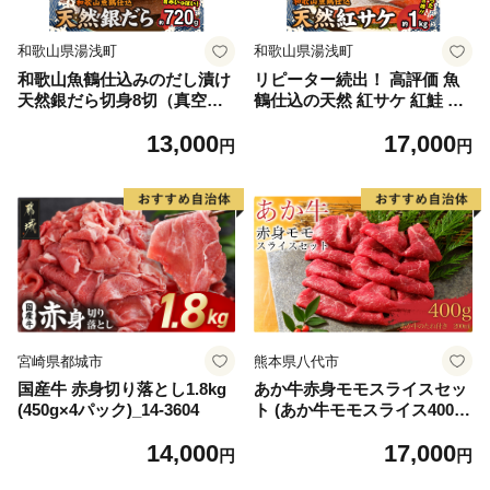
和歌山県湯浅町
和歌山県湯浅町
和歌山魚鶴仕込みのだし漬け
リピーター続出！ 高評価 魚
天然銀だら切身8切（真空パ
鶴仕込の天然 紅サケ 紅鮭 鮭
ック入） 約720g 小分け 独自
サーモン 切身 切り身 約1kg
13,000
17,000
製法 良質な脂 ふっくら 柔ら
レビュー高評価 小分け 真空
円
円
かい 身質 甘み 旨味 白身魚の
パック 梅酒 真昆布 使用 だし
トロ 梅酒 北海道南産 真こん
まろやか 天然 鮭 魚 海の幸
ぶ だし漬け 煮付け ムニエル
海鮮 魚介 食品 食べ物 おかず
味噌漬け 鍋物 冷凍 湯浅町 送
お弁当 水産加工品 冷凍 グル
料無料_G7334
メ お取り寄せ 和歌山県 湯浅
町 送料無料_G7317
宮崎県都城市
熊本県八代市
国産牛 赤身切り落とし1.8kg
あか牛赤身モモスライスセッ
(450g×4パック)_14-3604
ト (あか牛モモスライス400
g、あか牛のたれ200ml付き)
14,000
17,000
円
円