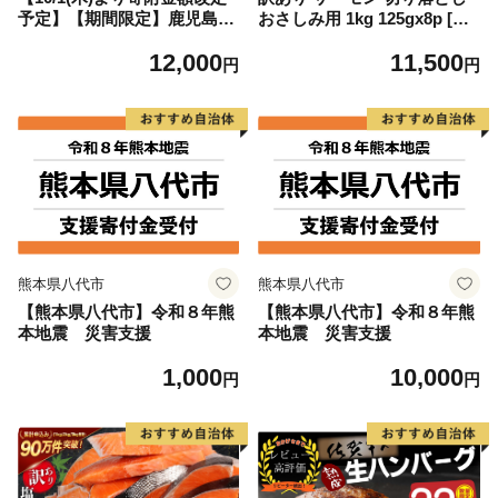
予定】【期間限定】鹿児島県
おさしみ用 1kg 125gx8p [足
大隅産うなぎ蒲焼4尾（400
利本店 宮城県 気仙沼市 2056
12,000
11,500
g） KN007-023
4313] 魚 魚介類 鮭 お刺し身
円
円
刺し身 刺身 生 生食 個包装
チリ銀鮭 銀鮭 海鮮 海鮮丼 魚
介
熊本県八代市
熊本県八代市
【熊本県八代市】令和８年熊
【熊本県八代市】令和８年熊
本地震 災害支援
本地震 災害支援
1,000
10,000
円
円