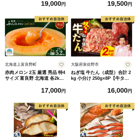
19,000
19,500
もの 果実 旬の果物 旬のフル
離島は配送不可
円
円
ーツ 香川 香川県 東かがわ市
北海道上富良野町
大阪府泉佐野市
赤肉メロン 2玉 厳選 秀品 特4
ねぎ塩 牛たん（成型）合計 2
サイズ 富良野 北海道 各2kg
kg 小分け 250g×8P【牛タン
～2.6kg 2玉 セット ファーム
牛肉 焼肉用 薄切り 訳あり サ
17,000
16,000
富良野 メロン めろん 果物 く
イズ不揃い】
円
円
だもの フルーツ デザート 旬
の果物 旬のフルーツ