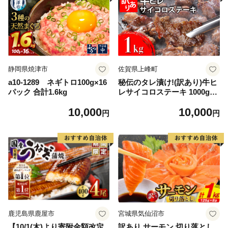
静岡県焼津市
佐賀県上峰町
a10-1289 ネギトロ100g×16
秘伝のタレ漬け!(訳あり)牛ヒ
パック 合計1.6kg
レサイコロステーキ 1000g
【B-1098-AS】
10,000
10,000
円
円
鹿児島県鹿屋市
宮城県気仙沼市
【10/1(木)より寄附金額改定
訳あり サーモン 切り落とし