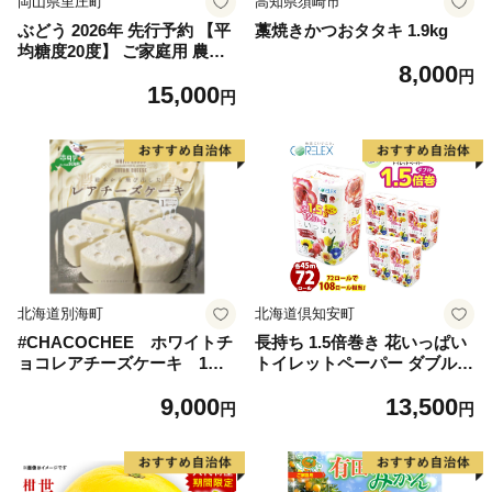
岡山県里庄町
高知県須崎市
ぶどう 2026年 先行予約 【平
藁焼きかつおタタキ 1.9kg
均糖度20度】 ご家庭用 農家
8,000
こだわりの シャイン マスカ
円
15,000
ット 2～3房 合計約1.2kg ブ
円
ドウ 葡萄 岡山県産 国産 フル
ーツ 果物 【 Nini farm 農家
直送 】
北海道別海町
北海道倶知安町
#CHACOCHEE ホワイトチ
長持ち 1.5倍巻き 花いっぱい
ョコレアチーズケーキ 1ホ
トイレットペーパー ダブル 4
ール(直径15cm)（北海道,別
5ｍ 計72ロール 全18種 花柄
9,000
13,500
海町,チーズ,ちーず,チーズケ
プリント ハーブ 香り付き 日
円
円
ーキ,ふるさと納税）
本製 まとめ買い 防災 常備品
ペーパー エコ 日用雑貨 消耗
品 備蓄 送料無料 北海道 倶知
安町 日用品