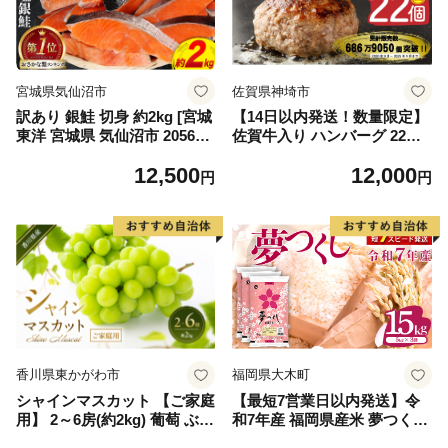
宮城県気仙沼市
佐賀県神埼市
訳あり 銀鮭 切身 約2kg [宮城
【14日以内発送！数量限定】
東洋 宮城県 気仙沼市 205649
佐賀牛入り ハンバーグ 22個
91] 鮭 魚介類 海鮮 訳アリ 規
2.6kg(120g×22個)【佐賀牛 黒
12,500
12,000
格外 不揃い さけ サケ 鮭切身
毛和牛 ブランド牛 九州 ハン
円
円
シャケ 切り身 冷凍 家庭用 お
バーグ 牛肉 豚肉 国産 お弁当
かず 弁当 支援 サーモン 銀鮭
おかず 惣菜 おすすめ 人気】
切り身 魚 わけあり
(H083106)
香川県東かがわ市
福岡県大木町
シャインマスカット 【ご家庭
【最短7営業日以内発送】令
用】 2～6房(約2kg) 葡萄 ぶど
和7年産 福岡県産米 夢つくし
う ブドウ フルーツ 果物 くだ
15kg 精米 ※北海道・沖縄・