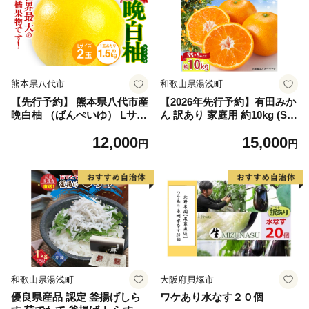
熊本県八代市
和歌山県湯浅町
【先行予約】 熊本県八代市産
【2026年先行予約】有田みか
晩白柚 （ばんぺいゆ） Lサイ
ん 訳あり 家庭用 約10kg (S
ズ 2玉 柑橘 みかん 果物 くだ
S、Sサイズ) みかん 温州みか
12,000
15,000
もの フルーツ おやつ 特産 熊
ん フルーツ 柑橘 果物 果実
円
円
本県 八代市 【2026年12月上
ジューシー 人気 国産 食べ物
旬より順次発送】
和歌山県 湯浅町 送料無料_ZJ
6098
和歌山県湯浅町
大阪府貝塚市
優良県産品 認定 釜揚げしら
ワケあり水なす２０個