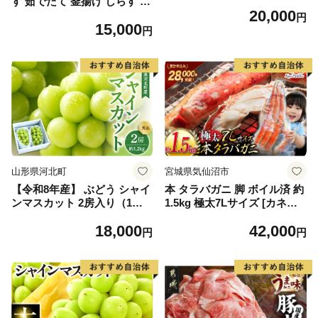
す 茹でたて 釜揚げ しらす 無
20,000
着色 安心 安全 赤穂の塩 新鮮
円
15,000
国産 海の幸 海鮮 魚介 紀州湯
円
浅湾直送 まるとも海産 お取
り寄せ 和歌山県 湯浅町 送料
無料_C6035n
山形県河北町
宮城県気仙沼市
【令和8年産】 ぶどう シャイ
本 タラバガニ 脚 ボイル済 約
ンマスカット 2房入り（1房6
1.5kg 極太7Lサイズ [カネダ
00g前後） 秀品 山形県河北町
イ 宮城県 気仙沼市 2056432
18,000
42,000
産【山形eLab】 ka074-023-r
6] カニ かに 蟹 たらばがに た
円
円
8
らば蟹 タラバ蟹 たらば タラ
バ ボイル