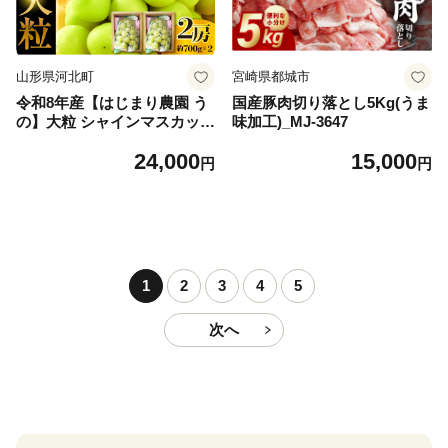
山形県河北町
宮崎県都城市
令和8年産【はじまり農園 う
国産豚肉切り落とし5Kg(うま
の】大粒 シャインマスカット
味加工)_MJ-3647
２房（約700g×2房） 山形県
24,000
15,000
河北町産 【河北町観光物産協
円
円
会】 ka002-004-r8
1
2
3
4
5
次へ