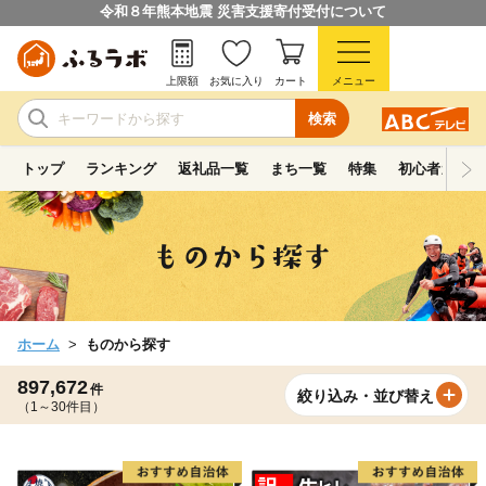
令和８年熊本地震 災害支援寄付受付について
上限額
お気に入り
カート
メニュー
検索
トップ
ランキング
返礼品一覧
まち一覧
特集
初心者ガイド
ホーム
ものから探す
897,672
件
絞り込み・並び替え
（1～30件目）