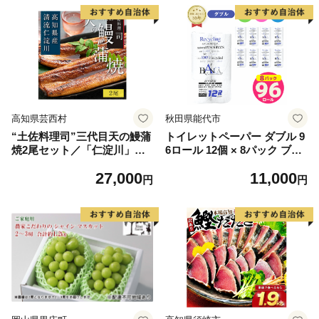
高知県芸西村
秋田県能代市
“土佐料理司”三代目天の鰻蒲
トイレットペーパー ダブル 9
焼2尾セット／「仁淀川」水
6ロール 12個 × 8パック ブラ
系の地下水使用 完全無投薬養
ンカ 再生紙 100％ 芯あり 日
27,000
11,000
殖 国産・高知県産〈高知市共
用品 消耗品 無香料 生活用品
円
円
通返礼品〉うなぎ 真空パック
備蓄 秋田県 能代市 送料無料
（ウナギう・たれセット）
《能代製紙》