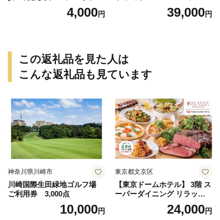
円）
飛騨牛 コース 記念日 お誕生
4,000
39,000
円
円
日 特別な日 完全個室 ノンア
ルコール スパークリングワ
イン 1本付き デザート ドリ
ンク セレブレ お食事券 愛知
県 小牧市 送料無料
この返礼品を見た人は
こんな返礼品も見ています
神奈川県川崎市
東京都文京区
川崎国際生田緑地ゴルフ場
【東京ドームホテル】 3階 ス
ご利用券 3,000点
ーパーダイニング リラッサ
ランチブッフェ お食事券 大
10,000
24,000
円
円
人1名様分 関東 東京 ご利用