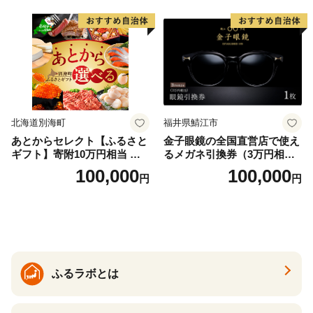
北海道別海町
福井県鯖江市
あとからセレクト【ふるさと
金子眼鏡の全国直営店で使え
ギフト】寄附10万円相当 あ
るメガネ引換券（3万円相
とから選べる！ ギフト いく
当） Bronze
100,000
100,000
円
円
ら ほたて 海鮮 牛肉 別海町
ケーキ アイス （ 後から 選べ
る カタログ カタログポイン
ト カタログギフト あとから
カタログ あとからカタログ
ポイント あとからカタログ
ギフト ふるさと納税 ）
ふるラボとは