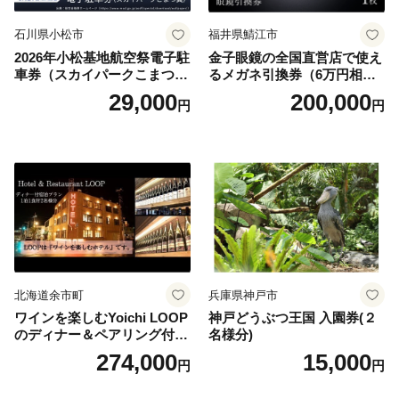
石川県小松市
福井県鯖江市
2026年小松基地航空祭電子駐
金子眼鏡の全国直営店で使え
車券（スカイパークこまつ
るメガネ引換券（6万円相
翼） 駐車場 シャトルバスの
当） Platinum
29,000
200,000
円
円
りばすぐ 石川県 小松市
北海道余市町
兵庫県神戸市
ワインを楽しむYoichi LOOP
神戸どうぶつ王国 入園券(２
のディナー＆ペアリング付宿
名様分)
泊プラン＜デラックスツイン
274,000
15,000
円
円
＞