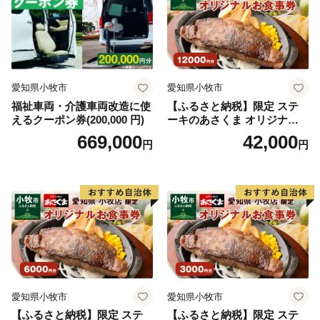
愛知県小牧市
愛知県小牧市
福祉車両・介護車両改造に使
【ふるさと納税】限定 ステ
えるクーポン券(200,000 円)
ーキのあさくま オリジナル
お食事券 12000円 お好きなメ
669,000
42,000
円
円
ニュー 好きなだけ コーンス
ープ カレー サラダ プリン ソ
フトクリーム デザート 愛知
県 小牧店 小牧市 チケット 送
料無料
愛知県小牧市
愛知県小牧市
【ふるさと納税】限定 ステ
【ふるさと納税】限定 ステ