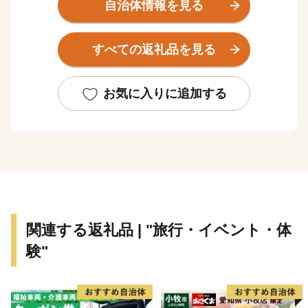
に包まれた湯と山の町です。町の主な産業は「観光」と
自治体情報を見る
「農林業」です。
観光では、世界屈指のラドン含有量を誇り、古くから湯
すべての返礼品を見る
治の名湯として親しまれる「三朝温泉」や、国宝・投入
堂で知られる霊峰「三徳山」を有しています。
これらは日本遺産にも認定された本町が誇るべき資源で
お気に入りに追加する
あり、訪れる方々の心を深く癒やす場所として恵みをも
たらしています。
農林業では、この豊かな自然環境を最大限にいかし、三
朝の地の清らかな水と土壌が育む「三朝米」や希少な
「神倉大豆」などが作られています。
自然の恵みそのままの美味しさが詰まった、本町ならで
はの農産物に大きな注目が集まっています。
関連する返礼品 | "旅行・イベント・体
験"