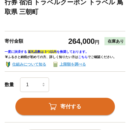
行券 宿泊 トラベルクーポン トラベル 鳥
取県 三朝町
264,000
寄付金額
在庫あり
円
一度に決済する
返礼品数は３つ以内
を推奨しております。
🔰ふるさと納税が初めての方、詳しく知りたい方は
こちら
でご確認ください。
仕組みについて知る
上限額を調べる
数量
寄付する