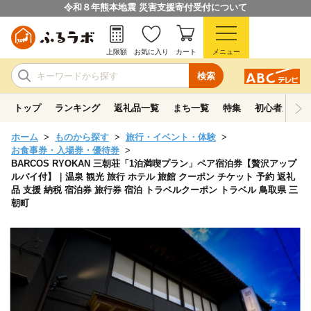
令和８年熊本地震 災害支援寄付受付について
上限額
お気に入り
カート
メニュー
検索
トップ
ランキング
返礼品一覧
まち一覧
特集
初心者ガイド
ホーム
ものから探す
旅行・イベント・体験
お食事券・入場券・優待券
BARCOS RYOKAN 三朝荘「1泊満喫プラン」ペア宿泊券【贅沢アップ
ルパイ付】｜温泉 観光 旅行 ホテル 旅館 クーポン チケット 予約 返礼
品 支援 納税 宿泊券 旅行券 宿泊 トラベルクーポン トラベル 鳥取県 三
朝町