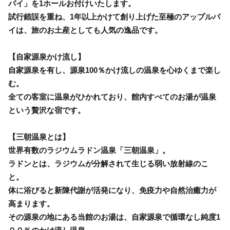
パイ」を1ホールお付けいたします。
試行錯誤を重ね、1年以上かけて創り上げた至極のアップルパ
イは、旅のお土産としても人気の逸品です。
【自家源泉かけ流し】
自家源泉を有し、源泉100％かけ流しの温泉を心ゆくまで楽し
む。
全ての客室に温泉がひかれており、館内すべてのお湯が温泉
という贅沢な宿です。
【三朝温泉とは】
世界有数のラジウムラドン温泉「三朝温泉」。
ラドンとは、ラジウムが分解されて生じる弱い放射線のこ
と。
体に浴びると新陳代謝が活発になり、免疫力や自然治癒力が
高まります。
その源泉の地にある当館のお湯は、自家源泉で循環なし純度1