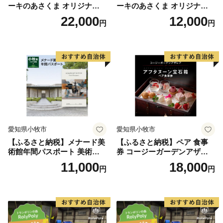
ーキのあさくま オリジナル
ーキのあさくま オリジナル
お食事券 6000円 お好きなメ
お食事券 3000円 お好きなメ
22,000
12,000
円
円
ニュー 好きなだけ コーンス
ニュー 好きなだけ コーンス
ープ カレー サラダ プリン ソ
ープ カレー サラダ プリン ソ
フトクリーム デザート 愛知
フトクリーム デザート 愛知
県 小牧店 小牧市 チケット 送
県 小牧店 小牧市 チケット 送
料無料
料無料
愛知県小牧市
愛知県小牧市
【ふるさと納税】メナード美
【ふるさと納税】ペア 食事
術館年間パスポート 美術館
券 コージーガーデンアザレ
メナード アート
ア アフタヌーン宝石箱 ホテ
11,000
18,000
円
円
ル特製 デザート 6種類 サン
ドウィッチ コーヒー または
紅茶 スイーツ アフタヌーン
ティー チケット 券 2名様分
お祝 誕生日 記念日 名鉄小牧
ホテル 愛知県 小牧市 送料無