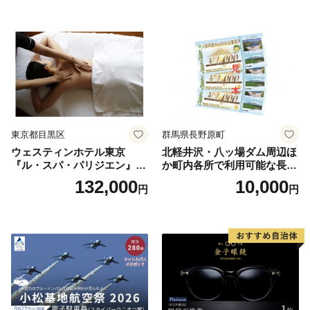
券 ランチ 昼食 食事券 レスト
ラン ブッフェ 東京都 お食事
券
東京都目黒区
群馬県長野原町
ウェスティンホテル東京
北軽井沢・八ッ場ダム周辺ほ
『ル・スパ・パリジエン』選
か町内各所で利用可能な長野
べるボディセラピー90分/1名
原町ふるさと感謝券（3,000
132,000
10,000
円
円
円分）【トラベル 観光 旅行
お土産 群馬県 長野原町 北軽
井沢】